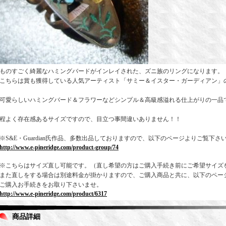
ものすごく綺麗なハミングバードがインレイされた、ズニ族のリングになります。
こちらは賞も獲得している人気アーティスト「サミー＆イスター・ガーディアン」
可愛らしいハミングバード＆フラワーなどシンプル＆高級感溢れる仕上がりの一品
程よく存在感あるサイズですので、目立つ事間違いありません！！
※S&E・Guardian氏作品、多数出品しておりますので、以下のページよりご覧下さ
http://www.e-pineridge.com/product-group/74
※こちらはサイズ直し可能です。（直し希望の方はご購入手続き前にご希望サイズ
また直しをする場合は別途料金が掛かりますので、ご購入商品と共に、以下のペー
ご購入お手続きをお取り下さいませ。
http://www.e-pineridge.com/product/6317
商品詳細