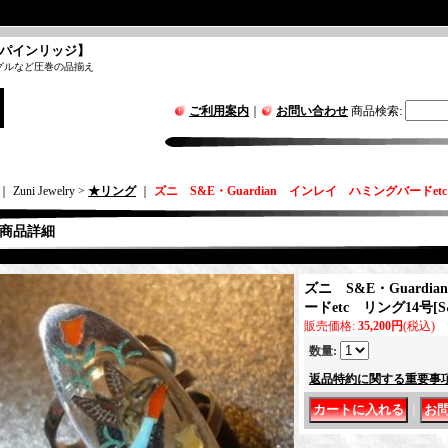
パインリッジ】
グルなど圧巻の品揃え
ご利用案内
｜
お問い合わせ
商品検索
:
｜ Zuni Jewelry >
★リング
｜
ズニ S&E・Guardian インレイ ハミングバードet
商品詳細
ズニ S&E・Guard
ードetc リング14号
[
S
販売価格
:
35,200円
(税込)
数量
:
返品特約に関する重要事
｜