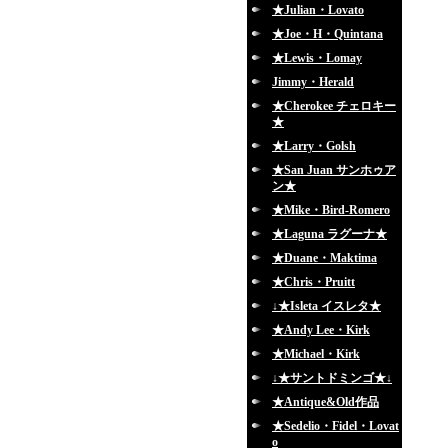
★Julian・Lovato
★Joe・H・Quintana
★Lewis・Lomay
Jimmy・Herald
★Cherokee チェロキー
★
★Larry・Golsh
★San Juan サンホゥア
ン★
★Mike・Bird-Romero
★Laguna ラグーナ★
★Duane・Maktima
★Chris・Pruitt
↓★Isleta イスレタ★
★Andy Lee・Kirk
★Michael・Kirk
↓★サントドミンゴ★↓
★Antique&Old作品
★Sedelio・Fidel・Lovat
o