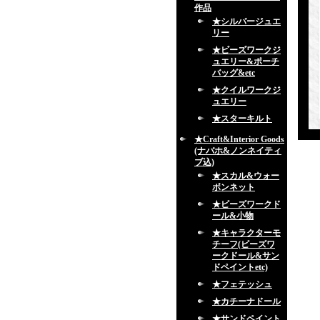
作品
★シルバージュエ
リー
★ビーズワークジ
ュエリー&ポーチ
バッグ&etc
★クイルワークジ
ュエリー
★スターキルト
★Craft&Interior Goods
(ナバホ&ノンネイティ
ブ込)
★スカル&ウォー
ボンネット
★ビーズワークド
ール&小物
★キャラクターモ
チーフ(ビーズワ
ークドール&サン
ドペイントetc)
★フェテッシュ
★カチーナドール
★サンドペイント