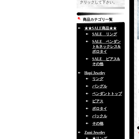
クリックして下さい。
商品カテゴリ一覧
★★SALE商品★★
SALE リング
SALE ペンダン
ト&ネックレス&
ボロタイ
SALE ピアス&
その他
Hopi Jewelry
リング
バングル
ペンダントトップ
ピアス
ボロタイ
バックル
その他
Zuni Jewelry
★リング