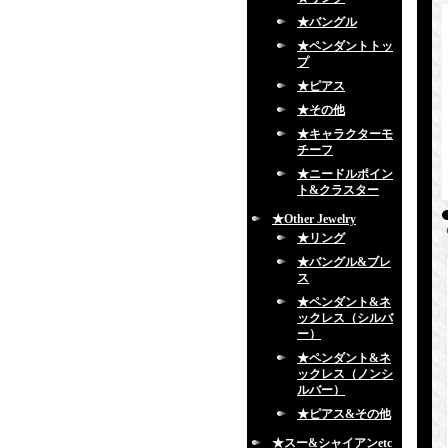
★バングル
★ペンダントトッ
プ
★ピアス
★その他
★キャラクターモ
チーフ
★ニードルポイン
ト&クラスター
★Other Jewelry
★リング
★バングル&ブレ
ス
★ペンダント&ネ
ックレス（シルバ
ー）
★ペンダント&ネ
ックレス（ノンシ
ルバー）
★ピアス&その他
★スー&シャイアンetc