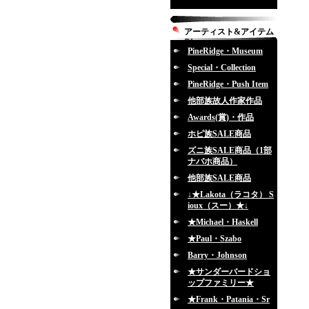
アーティスト&アイテム
別
PineRidge・Museum
Special・Collection
PineRidge・Push Item
他部族故人作家作品
Awards(賞)・作品
ホピ族SALE商品
ズニ族SALE商品（1部
ナバホ商品）
他部族SALE商品
↓★Lakota（ラコタ） S
ioux（スー）★↓
★Michael・Haskell
★Paul・Szabo
Barry・Johnson
★サンダーバードショ
ップファミリー★
★Frank・Patania・Sr