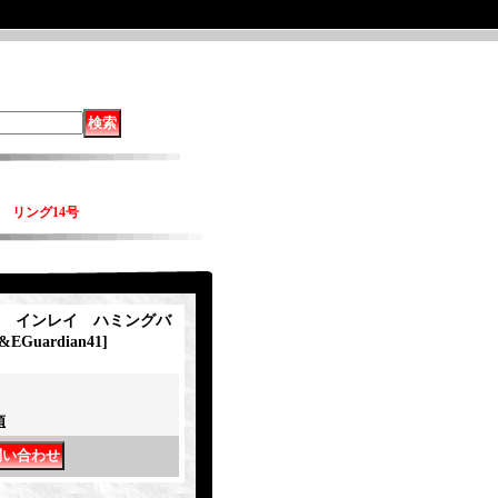
c リング14号
ian インレイ ハミングバ
&EGuardian41
]
項