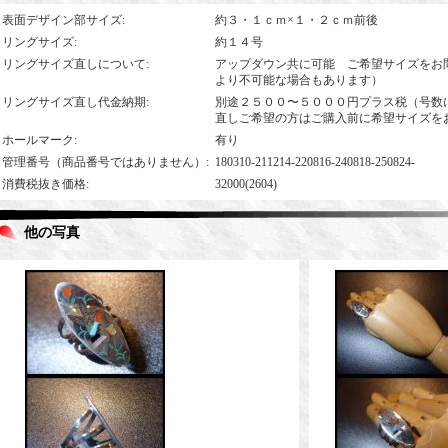
表面デザイン部サイズ
:
約３・１ｃｍ×１・２ｃｍ前後
リングサイズ
:
約１４号
リングサイズ直しについて
:
アップダウン共に可能 ご希望サイズをお
より不可能な場合もあります）
リングサイズ直し代金納期
:
別途２５００〜５０００円プラス税（号数
直しご希望の方はご購入前に希望サイズを
ホールマーク
:
有り
管理番号（商品番号ではありません）
:
180310-211214-220816-240818-250824-
消費税抜き価格
:
32000(2604)
他の写真