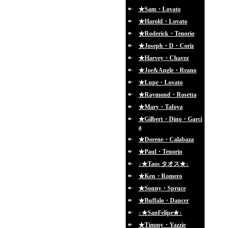
★Sam・Lovato
★Harold・Lovato
★Roderick・Tenorio
★Joseph・D・Coriz
★Harvey・Chavez
★Joe&Angle・Reano
★Lupe・Lovato
★Raymond・Rosetta
★Mary・Tafoya
★Gilbert・Dino・Garci
a
★Dorene・Calabaza
★Paul・Tenorio
↓★Taos タオス★↓
★Ken・Romero
★Sonny・Spruce
★Buffalo・Dancer
↓★SanFelipe★↓
★Timmy・Yazzie