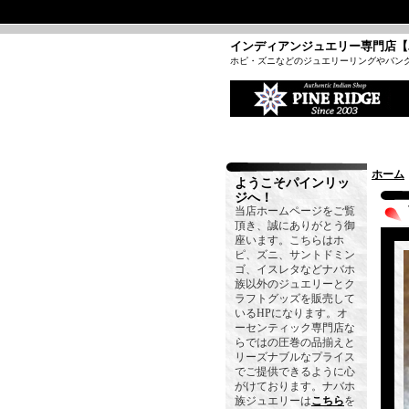
インディアンジュエリー専門店【
ホピ・ズニなどのジュエリーリングやバン
ホーム
ようこそパインリッ
ジへ！
当店ホームページをご覧
頂き、誠にありがとう御
座います。こちらはホ
ピ、ズニ、サントドミン
ゴ、イスレタなどナバホ
族以外のジュエリーとク
ラフトグッズを販売して
いるHPになります。オ
ーセンティック専門店な
らではの圧巻の品揃えと
リーズナブルなプライス
でご提供できるように心
がけております。ナバホ
族ジュエリーは
こちら
を