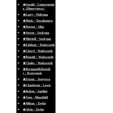
★Gerald・Lomaventem
a（Honwytewa）
★Larry・Polivema
★Mark・Tawahongva
★Darren・Silas
★Steven・Sockyma
★Mitchell・Sockyma
★Eddison・Wadsworth
★Cheryl・Wadsworth
★Ronald・Wadsworth
★Chales・Wadsworth
★Raymond&Doroth
y・Kyasyousie
★Ferron・Joseyesva
★Charleston・Lewis
★Ruben・Saufkie
★Vern・Mansfield
★Milson・Taylor
★Alvin・Taylor