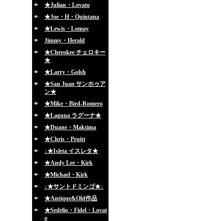
★Julian・Lovato
★Joe・H・Quintana
★Lewis・Lomay
Jimmy・Herald
★Cherokee チェロキー
★
★Larry・Golsh
★San Juan サンホゥア
ン★
★Mike・Bird-Romero
★Laguna ラグーナ★
★Duane・Maktima
★Chris・Pruitt
↓★Isleta イスレタ★
★Andy Lee・Kirk
★Michael・Kirk
↓★サントドミンゴ★↓
★Antique&Old作品
★Sedelio・Fidel・Lovat
o