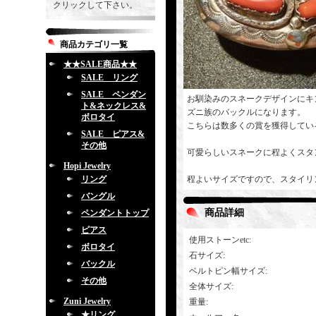
クリックして下さい。
商品カテゴリ一覧
★★SALE商品★★
SALE リング
SALE ペンダン
お馴染みのスネークデザインにキ
ト&ネックレス&
ズニ族のバックルになります。
ボロタイ
こちらは数多くの賞を獲得してい
SALE ピアス&
その他
可愛らしいスネークに程よくスタ
Hopi Jewelry
リング
程よいサイズですので、スタイリ
バングル
商品詳細
ペンダントトップ
ピアス
使用ストーンetc
:
ボロタイ
石サイズ
:
バックル
ベルトピン幅サイズ
:
その他
全体サイズ
:
Zuni Jewelry
重量
:
★リング