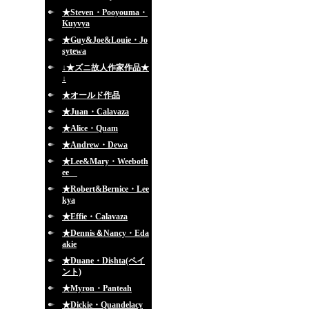
★Steven・Pooyouma・
Kuyvya
★Guy&Joe&Louie・Jo
sytewa
↓★ズニ故人作家作品★
↓
★オールド作品
★Juan・Calavaza
★Alice・Quam
★Andrew・Dewa
★Lee&Mary・Weeboth
ee
★Robert&Bernice・Lee
kya
★Effie・Calavaza
★Dennis＆Nancy・Eda
akie
★Duane・Dishta(ペイ
ント)
★Myron・Panteah
★Dickie・Quandelacy