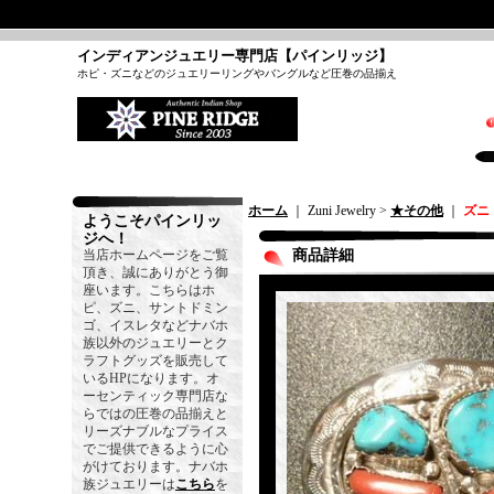
インディアンジュエリー専門店【パインリッジ】
ホピ・ズニなどのジュエリーリングやバングルなど圧巻の品揃え
ホーム
｜ Zuni Jewelry >
★その他
｜
ズニ
ようこそパインリッ
ジへ！
当店ホームページをご覧
商品詳細
頂き、誠にありがとう御
座います。こちらはホ
ピ、ズニ、サントドミン
ゴ、イスレタなどナバホ
族以外のジュエリーとク
ラフトグッズを販売して
いるHPになります。オ
ーセンティック専門店な
らではの圧巻の品揃えと
リーズナブルなプライス
でご提供できるように心
がけております。ナバホ
族ジュエリーは
こちら
を