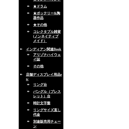
★ドラム
★ポッテリー&陶
器作品
★その他
コレクタブル雑貨
(ノンネイティブ
メイド）
インディアン関連Book
アリゾナハイウェ
イ誌
その他
店舗ディスプレイ用品e
tc
リング台
バングル（ブレス
レット）台
時計文字盤
リングサイズ直し
代金
別途販売用チェー
ン