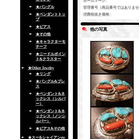
ホールマーク
:
★バングル
管理番号（商品番号ではありませ
★ペンダントトッ
消費税抜き価格
:
プ
★ピアス
他の写真
★その他
★キャラクターモ
チーフ
★ニードルポイン
ト&クラスター
★Other Jewelry
★リング
★バングル&ブレ
ス
★ペンダント&ネ
ックレス（シルバ
ー）
★ペンダント&ネ
ックレス（ノンシ
ルバー）
★ピアス&その他
★スー&シャイアンetc