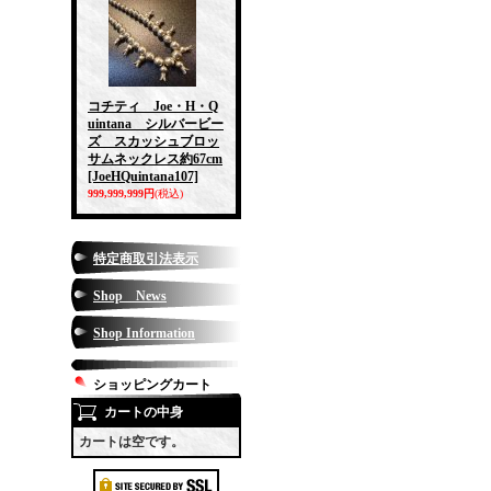
コチティ Joe・H・Q
uintana シルバービー
ズ スカッシュブロッ
サムネックレス約67cm
[JoeHQuintana107]
999,999,999円
(税込)
特定商取引法表示
Shop News
Shop Information
ショッピングカート
カートの中身
カートは空です。