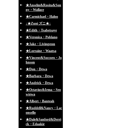
★Anselm&Rosita&Son
ny・Wallace
★Carmichael・Haloo
↓★Zuni ズニ★↓
★Edith・Tsabetsaye
★Veronica・Poblano
★Jake・Livingston
★Lorraine・Waatsa
★Vincent&Soccoro・Jo
hnson
★Don・Dewa
★Barbara・Dewa
★Andrick・Dewa
★Octavius&Irma・Seo
wtewa
★Albert・Banteah
★Ruddell&Nancy・Lac
onsello
★Dale&Sanford&Derri
ck・Edaakie