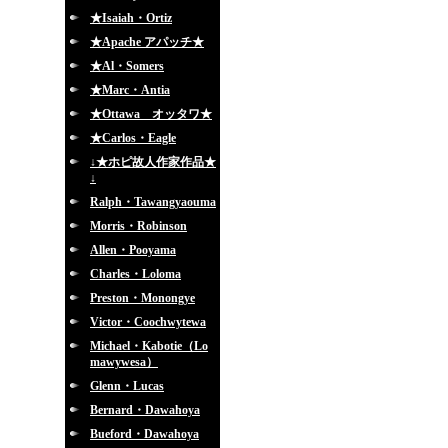
★Isaiah・Ortiz
★Apache アパッチ★
★Al・Somers
★Marc・Antia
★Ottawa オッタワ★
★Carlos・Eagle
↓★ホピ故人作家作品★
↓
Ralph・Tawangyaouma
Morris・Robinson
Allen・Pooyama
Charles・Loloma
Preston・Monongye
Victor・Coochwytewa
Michael・Kabotie（Lo
mawywesa）
Glenn・Lucas
Bernard・Dawahoya
Bueford・Dawahoya