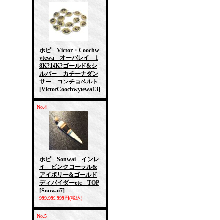
ホピ Victor・Coochw
ytewa オーバレイ 1
8K?14K?ゴールド&シ
ルバー カチーナダン
サー コンチョベルト
[VictorCoochwytewa13]
No.4
ホピ Sonwai インレ
イ ピンクコーラル&
アイボリー&ゴールド
ディバイダーetc TOP
[Sonwai7]
999,999,999円
(税込)
No.5