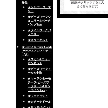
(画像をクリックすると大
作品
きく見られます)
★シルバージュエ
リー
★ビーズワークジ
ュエリー&ポーチ
バッグ&etc
★クイルワークジ
ュエリー
★スターキルト
★Craft&Interior Goods
(ナバホ&ノンネイティ
ブ込)
★スカル&ウォー
ボンネット
★ビーズワークド
ール&小物
★キャラクターモ
チーフ(ビーズワ
ークドール&サン
ドペイントetc)
★フェテッシュ
★カチーナドール
★サンドペイント