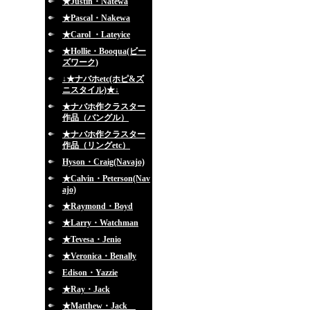
★Justin・Natewa
★Pascal・Nakewa
★Carol ・Lateyice
★Hollie・Booqua(ビー
ズワーク)
↓★ナバホetc(ホピ&ズ
ニスタイル)★↓
★ナバホ作クラスター
作品（バングル）
★ナバホ作クラスター
作品（リングetc）
Hyson・Craig(Navajo)
★Calvin・Peterson(Nav
ajo)
★Raymond・Boyd
★Larry・Watchman
★Tevesa・Jenio
★Veronica・Benally
Edison・Yazzie
★Ray・Jack
★Matthew・Jack