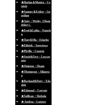
★Harlan＆Monica・Co
onsis
★Sammy＆Esther・Gu
ardian
★Amy・Wesley（Quan
delacy）
★Fred＆Lolita・Natach
u
★Tony&Ola・Eriacho
★Eldrick・Seowtewa
★Phyllis・Coonsis
★Susie&Faye・Lowsay
atee
★Quinton・Quam
★Thompson・Allapow
a
★Rayland&Patty・Eda
akie
★Edmond・Cooyate
★Sullivan・Shebola
★ Andrea・Lonjose