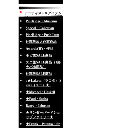
アーティスト&アイテム
別
PineRidge・Museum
Special・Collection
PineRidge・Push Item
他部族故人作家作品
Awards(賞)・作品
ホピ族SALE商品
ズニ族SALE商品（1部
ナバホ商品）
他部族SALE商品
↓★Lakota（ラコタ） S
ioux（スー）★↓
★Michael・Haskell
★Paul・Szabo
Barry・Johnson
★サンダーバードショ
ップファミリー★
★Frank・Patania・Sr