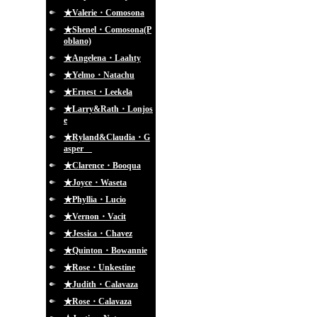
★Valerie・Comosona
★Shenel・Comosona(P
oblano)
★Angelena・Laahty
★Yelmo・Natachu
★Ernest・Leekela
★Larry&Rath・Lonjos
e
★Ryland&Claudia・G
asper
★Clarence・Booqua
★Joyce・Waseta
★Phyllia・Lucio
★Vernon・Vacit
★Jessica・Chavez
★Quinton・Bowannie
★Rose・Unkestine
★Judith・Calavaza
★Rose・Calavaza