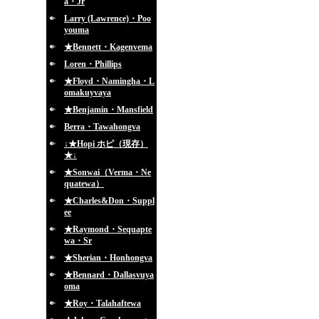
a・Jr
Larry (Lawrence)・Poo
youma
★Bennett・Kagenvema
Loren・Phillips
★Floyd・Namingha・L
omakuyvaya
★Benjamin・Mansfield
Berra・Tawahongva
↓★Hopi ホピ（現存）
★↓
★Sonwai（Verma・Ne
quatewa）
★Charles&Don・Suppl
ee
★Raymond・Sequapte
wa・Sr
★Sherian・Honhongva
★Bennard・Dallasvuya
oma
★Roy・Talahaftewa