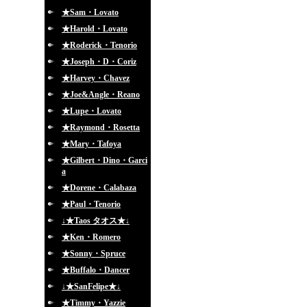
★Sam・Lovato
★Harold・Lovato
★Roderick・Tenorio
★Joseph・D・Coriz
★Harvey・Chavez
★Joe&Angle・Reano
★Lupe・Lovato
★Raymond・Rosetta
★Mary・Tafoya
★Gilbert・Dino・Garci
a
★Dorene・Calabaza
★Paul・Tenorio
↓★Taos タオス★↓
★Ken・Romero
★Sonny・Spruce
★Buffalo・Dancer
↓★SanFelipe★↓
★Timmy・Yazzie