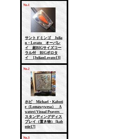
No.1
サントドミンゴ Julia
n・Lovato オーバレ
イ 超BIGサイズコー
ラル付 BIGボロタ
イ
[JulianLovato13]
No.2
ホピ Michael・Kaboti
e（Lomawywesa） A
watovi Visual Prayers
スタンディングディス
プレイ（置き物）
[kab
otie17]
No.3