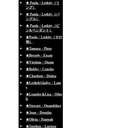
★ Paula・Leekity（リ
ング）
★ Paula・Leekity（バ
ングル）
★ Paula・Leekity（ピ
ン&ペンダント）
★Paula・Leekity（その
他）
★Tamara・Pinto
★Beverly・Etsate
★Virginia・Quam
★Bobby・Concho
★Charlotte・Dishta
★Leslie&Gladys・Lam
y
★Leander＆Lisa・Otho
le
★Stewart・Quandelacy
★Joan・Douglas
★Olivia・Panteah
★Stephen・Lonjose