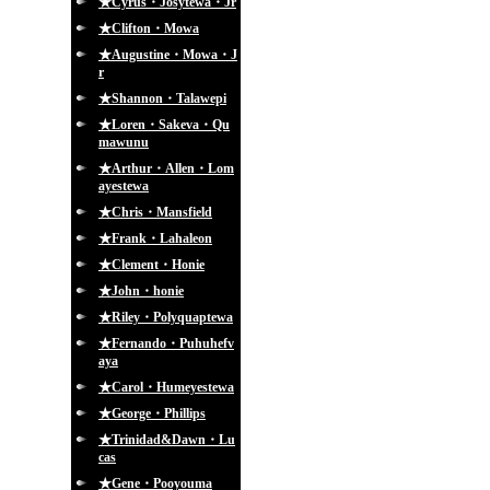
★Cyrus・Josytewa・Jr
★Clifton・Mowa
★Augustine・Mowa・J
r
★Shannon・Talawepi
★Loren・Sakeva・Qu
mawunu
★Arthur・Allen・Lom
ayestewa
★Chris・Mansfield
★Frank・Lahaleon
★Clement・Honie
★John・honie
★Riley・Polyquaptewa
★Fernando・Puhuhefv
aya
★Carol・Humeyestewa
★George・Phillips
★Trinidad&Dawn・Lu
cas
★Gene・Pooyouma