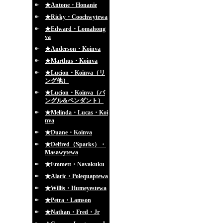
★Antone・Honanie
★Ricky・Coochwytewa
★Edward・Lomahong
va
★Anderson・Koinva
★Marthus・Koinva
★Lucion・Koinva（リ
ング他）
★Lucion・Koinva（バ
ングル&ペンダント）
★Melinda・Lucas・Koi
nva
★Duane・Koinva
★Delfred（Sparks）・
Masawytewa
★Emmett・Navakuku
★Alaric・Polequaptewa
★Willis・Humeyestewa
★Petra・Lamson
★Nathan・Fred・Jr