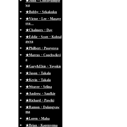
★John・Coochyumpte
wa
★Bobby・Sekakuku
★Victor・Lee・Masaye
sva
★Chalmers・Day
★Eddie・Scott・Kohtal
awva
★Philbert・Poseyesva
★Marcus・Coochwikvi
a
★Gary&Elsie・Yoyokie
★Jason・Takala
★Kevin・Takala
★Weaver・Selina
★Andrew・Saufkie
★Richard・Pawiki
★Ramon・Dalangyaw
ma
★Loren・Maha
★Brian・Kagenvema