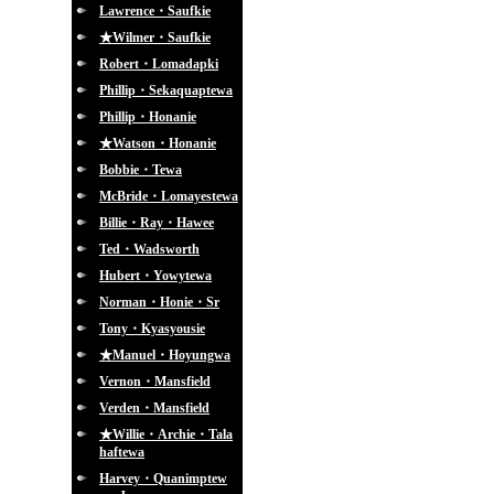
Lawrence・Saufkie
★Wilmer・Saufkie
Robert・Lomadapki
Phillip・Sekaquaptewa
Phillip・Honanie
★Watson・Honanie
Bobbie・Tewa
McBride・Lomayestewa
Billie・Ray・Hawee
Ted・Wadsworth
Hubert・Yowytewa
Norman・Honie・Sr
Tony・Kyasyousie
★Manuel・Hoyungwa
Vernon・Mansfield
Verden・Mansfield
★Willie・Archie・Tala
haftewa
Harvey・Quanimptew