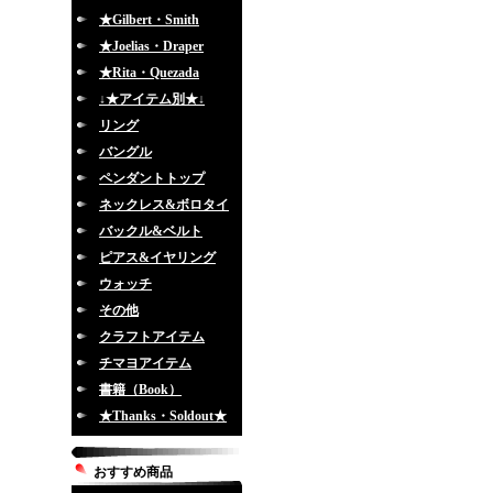
★Gilbert・Smith
★Joelias・Draper
★Rita・Quezada
↓★アイテム別★↓
リング
バングル
ペンダントトップ
ネックレス&ボロタイ
バックル&ベルト
ピアス&イヤリング
ウォッチ
その他
クラフトアイテム
チマヨアイテム
書籍（Book）
★Thanks・Soldout★
おすすめ商品