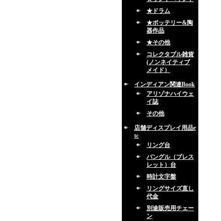
★ドラム
★ポッテリー&陶
器作品
★その他
コレクタブル雑貨
(ノンネイティブ
メイド）
インディアン関連Book
アリゾナハイウェ
イ誌
その他
店舗ディスプレイ用品e
tc
リング台
バングル（ブレス
レット）台
時計文字盤
リングサイズ直し
代金
別途販売用チェー
ン