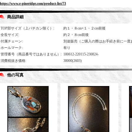
https://www.e-pineridge.com/product-list/73
商品詳細
TOP部サイズ（上バチカン除く）
:
約１・８cm×１・２cm前後
全長サイズ
:
約２・８cm前後
付属チェーン
:
別途販売（ご購入の際はお手続き前に一度
ホールマーク
:
有り
管理番号（商品番号ではありません）
:
180612-220115-230824-
消費税抜き価格
:
38000(2603)
他の写真