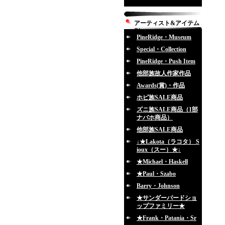
アーティスト&アイテム
別
PineRidge・Museum
Special・Collection
PineRidge・Push Item
他部族故人作家作品
Awards(賞)・作品
ホピ族SALE商品
ズニ族SALE商品（1部
ナバホ商品）
他部族SALE商品
↓★Lakota（ラコタ） S
ioux（スー）★↓
★Michael・Haskell
★Paul・Szabo
Barry・Johnson
★サンダーバードショ
ップファミリー★
★Frank・Patania・Sr