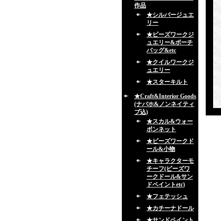
作品
★シルバージュエ
リー
★ビーズワークジ
ュエリー&ポーチ
バッグ&etc
★クイルワークジ
ュエリー
★スターキルト
★Craft&Interior Goods
(ナバホ&ノンネイティ
ブ込)
★スカル&ウォー
ボンネット
★ビーズワークド
ール&小物
★キャラクターモ
チーフ(ビーズワ
ークドール&サン
ドペイントetc)
★フェテッシュ
★カチーナドール
★サンドペイント