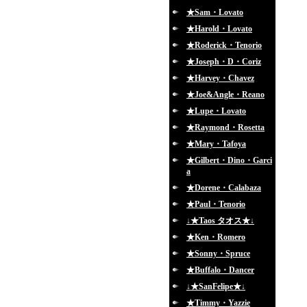
★Sam・Lovato
★Harold・Lovato
★Roderick・Tenorio
★Joseph・D・Coriz
★Harvey・Chavez
★Joe&Angle・Reano
★Lupe・Lovato
★Raymond・Rosetta
★Mary・Tafoya
★Gilbert・Dino・Garci
a
★Dorene・Calabaza
★Paul・Tenorio
↓★Taos タオス★↓
★Ken・Romero
★Sonny・Spruce
★Buffalo・Dancer
↓★SanFelipe★↓
★Timmy・Yazzie