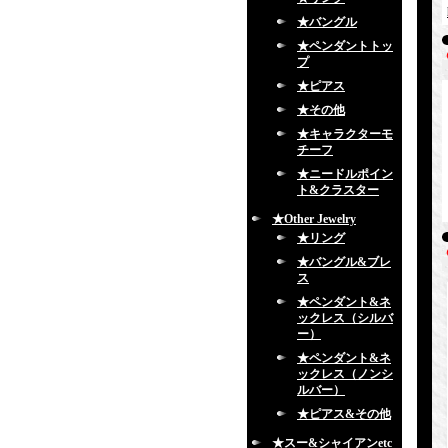
★バングル
★ペンダントトッ
プ
★ピアス
★その他
★キャラクターモ
チーフ
★ニードルポイン
ト&クラスター
★Other Jewelry
★リング
★バングル&ブレ
ス
★ペンダント&ネ
ックレス（シルバ
ー）
★ペンダント&ネ
ックレス（ノンシ
ルバー）
★ピアス&その他
★スー&シャイアンetc