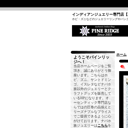
インディアンジュエリー専門店【
ホピ・ズニなどのジュエリーリングやバン
ホーム
ようこそパインリッ
ジへ！
当店ホームページをご覧
頂き、誠にありがとう御
座います。こちらはホ
ピ、ズニ、サントドミン
ゴ、イスレタなどナバホ
族以外のジュエリーとク
ラフトグッズを販売して
いるHPになります。オ
ーセンティック専門店な
らではの圧巻の品揃えと
リーズナブルなプライス
でご提供できるように心
がけております。ナバホ
族ジュエリーは
こちら
を