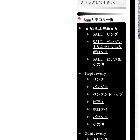
クリックして下さい。
商品カテゴリ一覧
★★SALE商品★★
SALE リング
SALE ペンダン
ト&ネックレス&
ボロタイ
SALE ピアス&
その他
Hopi Jewelry
リング
バングル
ペンダントトップ
ピアス
ボロタイ
バックル
その他
Zuni Jewelry
★リング