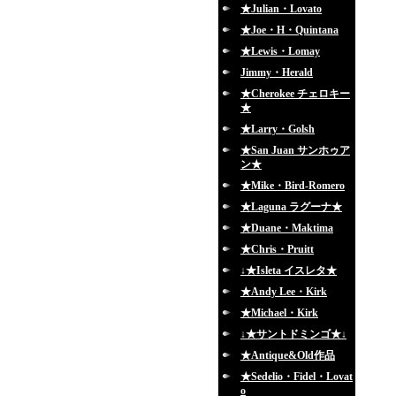
★Julian・Lovato
★Joe・H・Quintana
★Lewis・Lomay
Jimmy・Herald
★Cherokee チェロキー
★
★Larry・Golsh
★San Juan サンホゥア
ン★
★Mike・Bird-Romero
★Laguna ラグーナ★
★Duane・Maktima
★Chris・Pruitt
↓★Isleta イスレタ★
★Andy Lee・Kirk
★Michael・Kirk
↓★サントドミンゴ★↓
★Antique&Old作品
★Sedelio・Fidel・Lovat
o