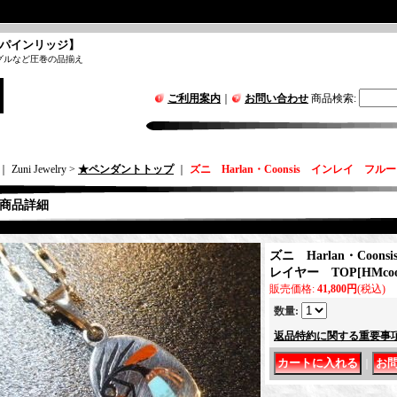
パインリッジ】
グルなど圧巻の品揃え
ご利用案内
｜
お問い合わせ
商品検索
:
｜ Zuni Jewelry >
★ペンダントトップ
｜
ズニ Harlan・Coonsis インレイ フ
商品詳細
ズニ Harlan・Coo
レイヤー TOP
[
HMcoo
販売価格
:
41,800円
(税込)
数量
:
返品特約に関する重要事
｜