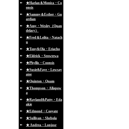
★Harlan＆Monica・Co
onsis
★Sammy＆Esther・Gu
ardian
★Amy・Wesley（Quan
delacy）
★Fred＆Lolita・Natach
u
★Tony&Ola・Eriacho
★Eldrick・Seowtewa
★Phyllis・Coonsis
★Susie&Faye・Lowsay
atee
★Quinton・Quam
★Thompson・Allapow
a
★Rayland&Patty・Eda
akie
★Edmond・Cooyate
★Sullivan・Shebola
★ Andrea・Lonjose