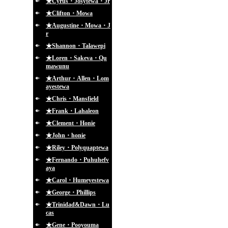
★Cyrus・Josytewa・Jr
★Clifton・Mowa
★Augustine・Mowa・J
r
★Shannon・Talawepi
★Loren・Sakeva・Qu
mawunu
★Arthur・Allen・Lom
ayestewa
★Chris・Mansfield
★Frank・Lahaleon
★Clement・Honie
★John・honie
★Riley・Polyquaptewa
★Fernando・Puhuhefv
aya
★Carol・Humeyestewa
★George・Phillips
★Trinidad&Dawn・Lu
cas
★Gene・Pooyouma