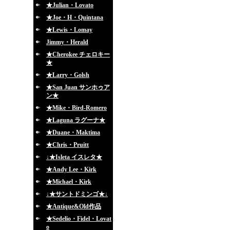
★Julian・Lovato
★Joe・H・Quintana
★Lewis・Lomay
Jimmy・Herald
★Cherokee チェロキー
★
★Larry・Golsh
★San Juan サンホゥア
ン★
★Mike・Bird-Romero
★Laguna ラグーナ★
★Duane・Maktima
★Chris・Pruitt
↓★Isleta イスレタ★
★Andy Lee・Kirk
★Michael・Kirk
↓★サントドミンゴ★↓
★Antique&Old作品
★Sedelio・Fidel・Lovat
o