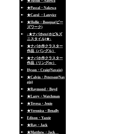
★Justin・Natewa
★Pascal・Nakewa
★Carol ・Lateyice
★Hollie・Booqua(ビー
ズワーク)
↓★ナバホetc(ホピ&ズ
ニスタイル)★↓
★ナバホ作クラスター
作品（バングル）
★ナバホ作クラスター
作品（リングetc）
Hyson・Craig(Navajo)
★Calvin・Peterson(Nav
ajo)
★Raymond・Boyd
★Larry・Watchman
★Tevesa・Jenio
★Veronica・Benally
Edison・Yazzie
★Ray・Jack
★Matthew・Jack