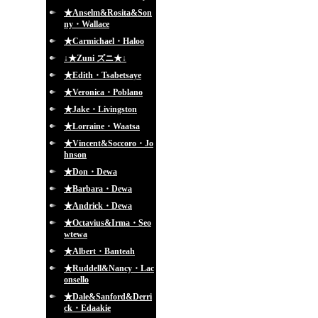
★Anselm&Rosita&Son
ny・Wallace
★Carmichael・Haloo
↓★Zuni ズニ★↓
★Edith・Tsabetsaye
★Veronica・Poblano
★Jake・Livingston
★Lorraine・Waatsa
★Vincent&Soccoro・Jo
hnson
★Don・Dewa
★Barbara・Dewa
★Andrick・Dewa
★Octavius&Irma・Seo
wtewa
★Albert・Banteah
★Ruddell&Nancy・Lac
onsello
★Dale&Sanford&Derri
ck・Edaakie