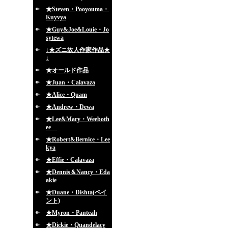
★Steven・Pooyouma・
Kuyvya
★Guy&Joe&Louie・Jo
sytewa
↓★ズニ故人作家作品★
↓
★オールド作品
★Juan・Calavaza
★Alice・Quam
★Andrew・Dewa
★Lee&Mary・Weeboth
ee
★Robert&Bernice・Lee
kya
★Effie・Calavaza
★Dennis＆Nancy・Eda
akie
★Duane・Dishta(ペイ
ント)
★Myron・Panteah
★Dickie・Quandelacy