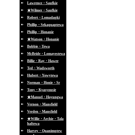
Lawrence・Saufkie
★Wilmer・Saufkie
Robert・Lomadapki
Phillip・Sekaquaptewa
Phillip・Honanie
★Watson・Honanie
Bobbie・Tewa
McBride・Lomayestewa
Billie・Ray・Hawee
Ted・Wadsworth
Hubert・Yowytewa
Norman・Honie・Sr
Tony・Kyasyousie
★Manuel・Hoyungwa
Vernon・Mansfield
Verden・Mansfield
★Willie・Archie・Tala
haftewa
Harvey・Quanimptew