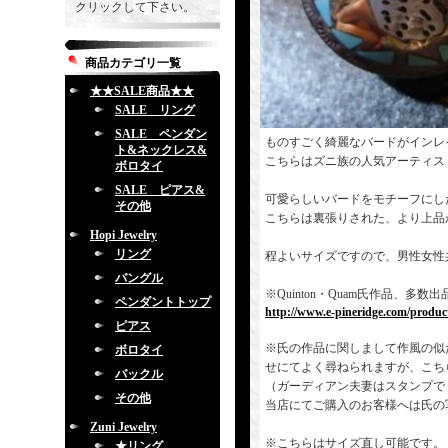
クリックして下さい。
商品カテゴリ一覧
★★SALE商品★★
SALE リング
SALE ペンダン
ものすごく綺麗なバードがインレ
ト&ネックレス&
こちらはズニ族の人気アーティス
ボロタイ
SALE ピアス&
可愛らしいバードをモチーフにし
その他
こちらは裏張りされた、より上品
Hopi Jewelry
リング
程よいサイズですので、男性女性
バングル
※Quinton・Quam氏作品、
ペンダントトップ
http://www.e-pineridge.com/produc
ピアス
※氏の作品に関しまして作風の似
ボロタイ
せにてよく尋ねられますが、こち
バックル
（ガーディアン夫妻はスタンプで「S
その他
当店にてご購入のお客様へは氏の
Zuni Jewelry
※こちらはサイズ直し可能です。
★リング