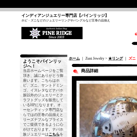
インディアンジュエリー専門店【パインリッジ】
ホピ・ズニなどのジュエリーリングやバングルなど圧巻の品揃え
ホーム
｜ Zuni Jewelry >
★リング
｜
ズニ
ようこそパインリッ
ジへ！
当店ホームページをご覧
商品詳細
頂き、誠にありがとう御
座います。こちらはホ
ピ、ズニ、サントドミン
ゴ、イスレタなどナバホ
族以外のジュエリーとク
ラフトグッズを販売して
いるHPになります。オ
ーセンティック専門店な
らではの圧巻の品揃えと
リーズナブルなプライス
でご提供できるように心
がけております。ナバホ
族ジュエリーは
こちら
を