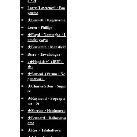
a・Jr
Larry (Lawrence)・Poo
youma
★Bennett・Kagenvema
Loren・Phillips
★Floyd・Namingha・L
omakuyvaya
★Benjamin・Mansfield
Berra・Tawahongva
↓★Hopi ホピ（現存）
★↓
★Sonwai（Verma・Ne
quatewa）
★Charles&Don・Suppl
ee
★Raymond・Sequapte
wa・Sr
★Sherian・Honhongva
★Bennard・Dallasvuya
oma
★Roy・Talahaftewa