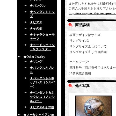
また直しをする場合は別途料金が
★バングル
ご購入お手続きをお取り下さいま
★ペンダントトッ
http://www.e-pineridge.com/produc
プ
★ピアス
商品詳細
★その他
★キャラクターモ
表面デザイン部サイズ
:
チーフ
リングサイズ
:
★ニードルポイン
リングサイズ直しについて
:
ト&クラスター
リングサイズ直し代金納期
:
★Other Jewelry
★リング
ホールマーク
:
管理番号（商品番号ではありませ
★バングル&ブレ
ス
消費税抜き価格
:
★ペンダント&ネ
ックレス（シルバ
他の写真
ー）
★ペンダント&ネ
ックレス（ノンシ
ルバー）
★ピアス&その他
★スー&シャイアンetc