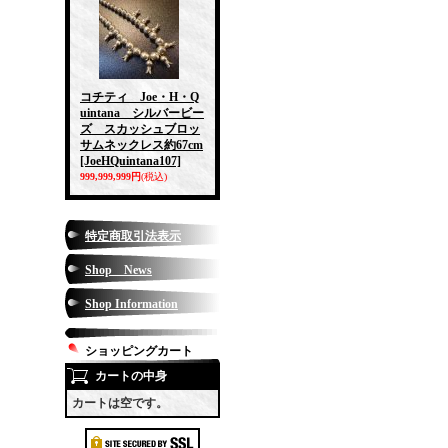
コチティ Joe・H・Q
uintana シルバービー
ズ スカッシュブロッ
サムネックレス約67cm
[JoeHQuintana107]
999,999,999円
(税込)
特定商取引法表示
Shop News
Shop Information
ショッピングカート
カートの中身
カートは空です。