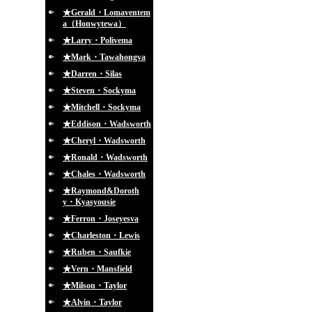
★Gerald・Lomaventem
a（Honwytewa）
★Larry・Polivema
★Mark・Tawahongva
★Darren・Silas
★Steven・Sockyma
★Mitchell・Sockyma
★Eddison・Wadsworth
★Cheryl・Wadsworth
★Ronald・Wadsworth
★Chales・Wadsworth
★Raymond&Doroth
y・Kyasyousie
★Ferron・Joseyesva
★Charleston・Lewis
★Ruben・Saufkie
★Vern・Mansfield
★Milson・Taylor
★Alvin・Taylor