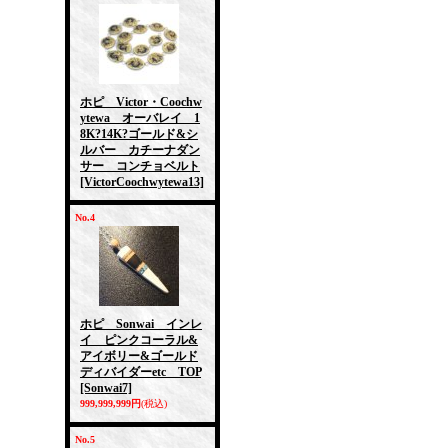
ホピ Victor・Coochw
ytewa オーバレイ 1
8K?14K?ゴールド&シ
ルバー カチーナダン
サー コンチョベルト
[VictorCoochwytewa13]
No.4
ホピ Sonwai インレ
イ ピンクコーラル&
アイボリー&ゴールド
ディバイダーetc TOP
[Sonwai7]
999,999,999円
(税込)
No.5