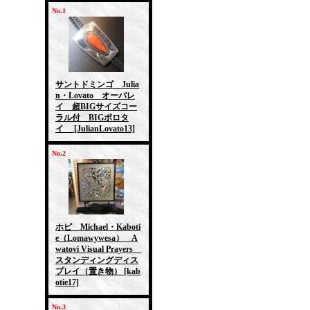
No.1
サントドミンゴ Julia
n・Lovato オーバレ
イ 超BIGサイズコー
ラル付 BIGボロタ
イ
[JulianLovato13]
No.2
ホピ Michael・Kaboti
e（Lomawywesa） A
watovi Visual Prayers
スタンディングディス
プレイ（置き物）
[kab
otie17]
No.3