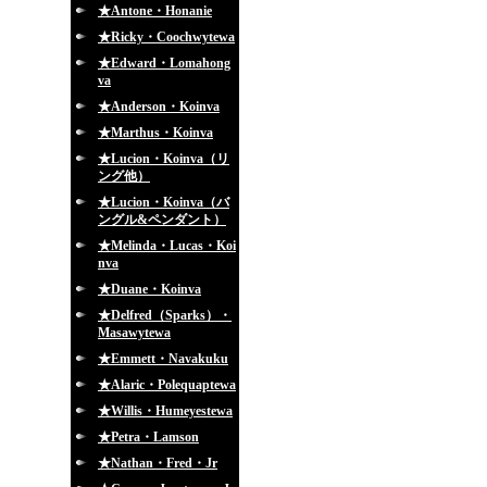
★Antone・Honanie
★Ricky・Coochwytewa
★Edward・Lomahong
va
★Anderson・Koinva
★Marthus・Koinva
★Lucion・Koinva（リ
ング他）
★Lucion・Koinva（バ
ングル&ペンダント）
★Melinda・Lucas・Koi
nva
★Duane・Koinva
★Delfred（Sparks）・
Masawytewa
★Emmett・Navakuku
★Alaric・Polequaptewa
★Willis・Humeyestewa
★Petra・Lamson
★Nathan・Fred・Jr