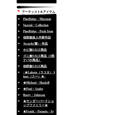
アーティスト&アイテム
別
PineRidge・Museum
Special・Collection
PineRidge・Push Item
他部族故人作家作品
Awards(賞)・作品
ホピ族SALE商品
ズニ族SALE商品（1部
ナバホ商品）
他部族SALE商品
↓★Lakota（ラコタ） S
ioux（スー）★↓
★Michael・Haskell
★Paul・Szabo
Barry・Johnson
★サンダーバードショ
ップファミリー★
★Frank・Patania・Sr