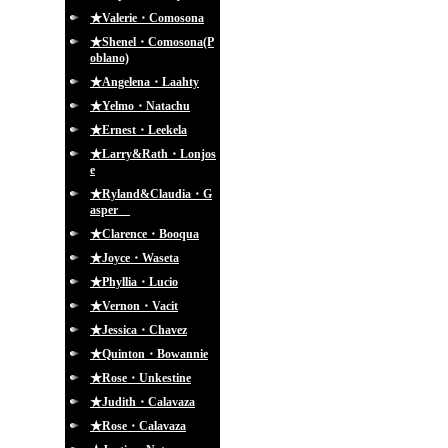
★Valerie・Comosona
★Shenel・Comosona(P
oblano)
★Angelena・Laahty
★Yelmo・Natachu
★Ernest・Leekela
★Larry&Rath・Lonjos
e
★Ryland&Claudia・G
asper
★Clarence・Booqua
★Joyce・Waseta
★Phyllia・Lucio
★Vernon・Vacit
★Jessica・Chavez
★Quinton・Bowannie
★Rose・Unkestine
★Judith・Calavaza
★Rose・Calavaza