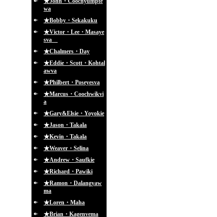
★John・Coochyumpte
wa
★Bobby・Sekakuku
★Victor・Lee・Masaye
sva
★Chalmers・Day
★Eddie・Scott・Kohtal
awva
★Philbert・Poseyesva
★Marcus・Coochwikvi
a
★Gary&Elsie・Yoyokie
★Jason・Takala
★Kevin・Takala
★Weaver・Selina
★Andrew・Saufkie
★Richard・Pawiki
★Ramon・Dalangyaw
ma
★Loren・Maha
★Brian・Kagenvema