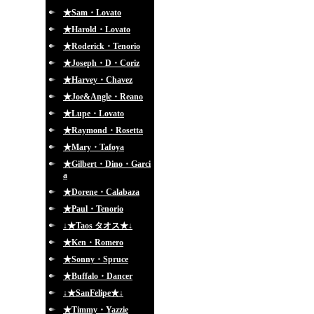
★Sam・Lovato
★Harold・Lovato
★Roderick・Tenorio
★Joseph・D・Coriz
★Harvey・Chavez
★Joe&Angle・Reano
★Lupe・Lovato
★Raymond・Rosetta
★Mary・Tafoya
★Gilbert・Dino・Garci
a
★Dorene・Calabaza
★Paul・Tenorio
↓★Taos タオス★↓
★Ken・Romero
★Sonny・Spruce
★Buffalo・Dancer
↓★SanFelipe★↓
★Timmy・Yazzie