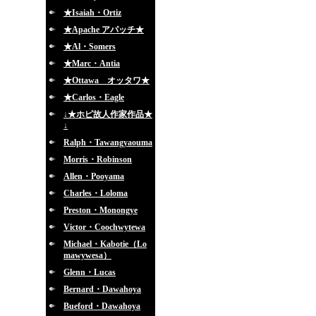
★Isaiah・Ortiz
★Apache アパッチ★
★Al・Somers
★Marc・Antia
★Ottawa オッタワ★
★Carlos・Eagle
↓★ホピ故人作家作品★
↓
Ralph・Tawangyaouma
Morris・Robinson
Allen・Pooyama
Charles・Loloma
Preston・Monongye
Victor・Coochwytewa
Michael・Kabotie（Lo
mawywesa）
Glenn・Lucas
Bernard・Dawahoya
Bueford・Dawahoya