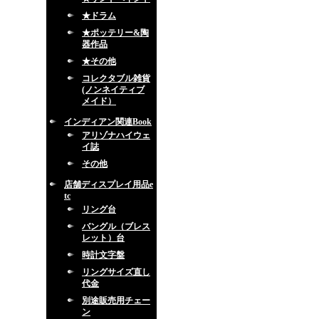
★ドラム
★ポッテリー&陶
器作品
★その他
コレクタブル雑貨
(ノンネイティブ
メイド）
インディアン関連Book
アリゾナハイウェ
イ誌
その他
店舗ディスプレイ用品e
tc
リング台
バングル（ブレス
レット）台
時計文字盤
リングサイズ直し
代金
別途販売用チェー
ン