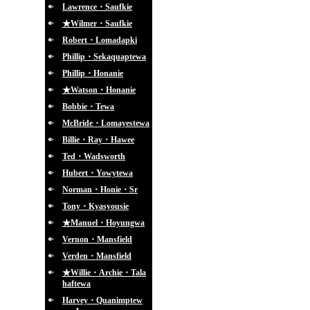
Lawrence・Saufkie
★Wilmer・Saufkie
Robert・Lomadapki
Phillip・Sekaquaptewa
Phillip・Honanie
★Watson・Honanie
Bobbie・Tewa
McBride・Lomayestewa
Billie・Ray・Hawee
Ted・Wadsworth
Hubert・Yowytewa
Norman・Honie・Sr
Tony・Kyasyousie
★Manuel・Hoyungwa
Vernon・Mansfield
Verden・Mansfield
★Willie・Archie・Tala
haftewa
Harvey・Quanimptew