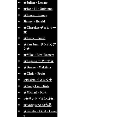
★Julian・Lovato
★Joe・H・Quintana
★Lewis・Lomay
Jimmy・Herald
★Cherokee チェロキー
★
★Larry・Golsh
★San Juan サンホゥア
ン★
★Mike・Bird-Romero
★Laguna ラグーナ★
★Duane・Maktima
★Chris・Pruitt
↓★Isleta イスレタ★
★Andy Lee・Kirk
★Michael・Kirk
↓★サントドミンゴ★↓
★Antique&Old作品
★Sedelio・Fidel・Lovat
o