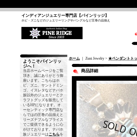
インディアンジュエリー専門店【パインリッジ】
ホピ・ズニなどのジュエリーリングやバングルなど圧巻の品揃え
ホーム
｜ Zuni Jewelry >
★ペンダントト
ようこそパインリッ
ジへ！
当店ホームページをご覧
商品詳細
頂き、誠にありがとう御
座います。こちらはホ
ピ、ズニ、サントドミン
ゴ、イスレタなどナバホ
族以外のジュエリーとク
ラフトグッズを販売して
いるHPになります。オ
ーセンティック専門店な
らではの圧巻の品揃えと
リーズナブルなプライス
でご提供できるように心
がけております。ナバホ
族ジュエリーは
こちら
を