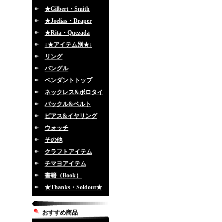
★Gilbert・Smith
★Joelias・Draper
★Rita・Quezada
↓★アイテム別★↓
リング
バングル
ペンダントトップ
ネックレス&ボロタイ
バックル&ベルト
ピアス&イヤリング
ウォッチ
その他
クラフトアイテム
チマヨアイテム
書籍（Book）
★Thanks・Soldout★
おすすめ商品