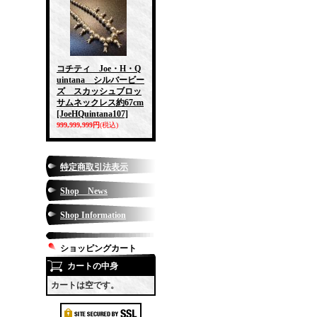
コチティ Joe・H・Q
uintana シルバービー
ズ スカッシュブロッ
サムネックレス約67cm
[JoeHQuintana107]
999,999,999円
(税込)
特定商取引法表示
Shop News
Shop Information
ショッピングカート
カートの中身
カートは空です。