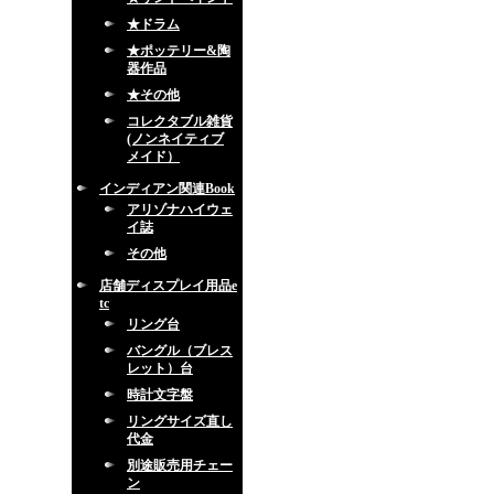
★ドラム
★ポッテリー&陶
器作品
★その他
コレクタブル雑貨
(ノンネイティブ
メイド）
インディアン関連Book
アリゾナハイウェ
イ誌
その他
店舗ディスプレイ用品e
tc
リング台
バングル（ブレス
レット）台
時計文字盤
リングサイズ直し
代金
別途販売用チェー
ン