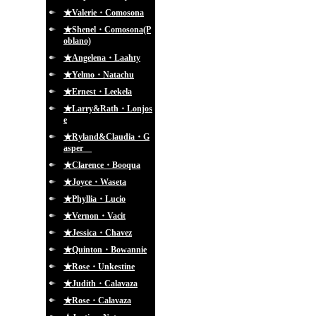
★Valerie・Comosona
★Shenel・Comosona(P
oblano)
★Angelena・Laahty
★Yelmo・Natachu
★Ernest・Leekela
★Larry&Rath・Lonjos
e
★Ryland&Claudia・G
asper
★Clarence・Booqua
★Joyce・Waseta
★Phyllia・Lucio
★Vernon・Vacit
★Jessica・Chavez
★Quinton・Bowannie
★Rose・Unkestine
★Judith・Calavaza
★Rose・Calavaza