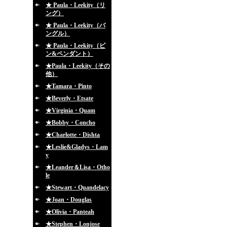
★ Paula・Leekity（リ
ング）
★ Paula・Leekity（バ
ングル）
★ Paula・Leekity（ピ
ン&ペンダント）
★Paula・Leekity（その
他）
★Tamara・Pinto
★Beverly・Etsate
★Virginia・Quam
★Bobby・Concho
★Charlotte・Dishta
★Leslie&Gladys・Lam
y
★Leander＆Lisa・Otho
le
★Stewart・Quandelacy
★Joan・Douglas
★Olivia・Panteah
★Stephen・Lonjose