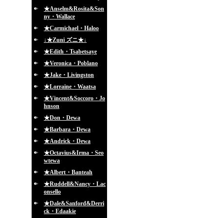
★Anselm&Rosita&Son
ny・Wallace
★Carmichael・Haloo
↓★Zuni ズニ★↓
★Edith・Tsabetsaye
★Veronica・Poblano
★Jake・Livingston
★Lorraine・Waatsa
★Vincent&Soccoro・Jo
hnson
★Don・Dewa
★Barbara・Dewa
★Andrick・Dewa
★Octavius&Irma・Seo
wtewa
★Albert・Banteah
★Ruddell&Nancy・Lac
onsello
★Dale&Sanford&Derri
ck・Edaakie