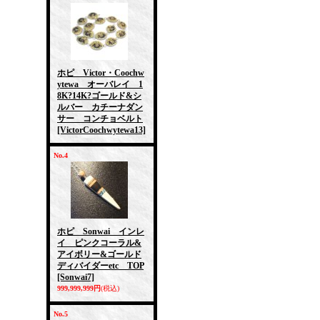
ホピ Victor・Coochw
ytewa オーバレイ 1
8K?14K?ゴールド&シ
ルバー カチーナダン
サー コンチョベルト
[VictorCoochwytewa13]
No.4
ホピ Sonwai インレ
イ ピンクコーラル&
アイボリー&ゴールド
ディバイダーetc TOP
[Sonwai7]
999,999,999円
(税込)
No.5