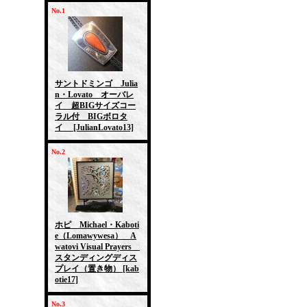
No.1
サントドミンゴ Julia
n・Lovato オーバレ
イ 超BIGサイズコー
ラル付 BIGボロタ
イ
[JulianLovato13]
No.2
ホピ Michael・Kaboti
e（Lomawywesa） A
watovi Visual Prayers
スタンディングディス
プレイ（置き物）
[kab
otie17]
No.3