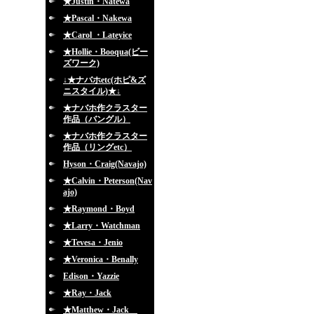
★Justin・Natewa
★Pascal・Nakewa
★Carol ・Lateyice
★Hollie・Booqua(ビー
ズワーク)
↓★ナバホetc(ホピ&ズ
ニスタイル)★↓
★ナバホ作クラスター
作品（バングル）
★ナバホ作クラスター
作品（リングetc）
Hyson・Craig(Navajo)
★Calvin・Peterson(Nav
ajo)
★Raymond・Boyd
★Larry・Watchman
★Tevesa・Jenio
★Veronica・Benally
Edison・Yazzie
★Ray・Jack
★Matthew・Jack