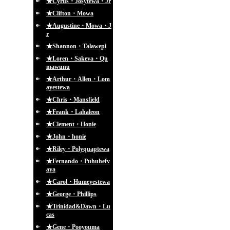
★Cyrus・Josytewa・Jr
★Clifton・Mowa
★Augustine・Mowa・J
r
★Shannon・Talawepi
★Loren・Sakeva・Qu
mawunu
★Arthur・Allen・Lom
ayestewa
★Chris・Mansfield
★Frank・Lahaleon
★Clement・Honie
★John・honie
★Riley・Polyquaptewa
★Fernando・Puhuhefv
aya
★Carol・Humeyestewa
★George・Phillips
★Trinidad&Dawn・Lu
cas
★Gene・Pooyouma