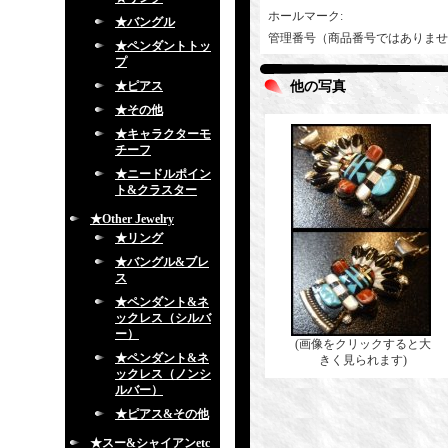
ホールマーク
:
★バングル
管理番号（商品番号ではありませ
★ペンダントトッ
プ
★ピアス
他の写真
★その他
★キャラクターモ
チーフ
★ニードルポイン
ト&クラスター
★Other Jewelry
★リング
★バングル&ブレ
ス
★ペンダント&ネ
ックレス（シルバ
ー）
(画像をクリックすると大
★ペンダント&ネ
きく見られます)
ックレス（ノンシ
ルバー）
★ピアス&その他
★スー&シャイアンetc