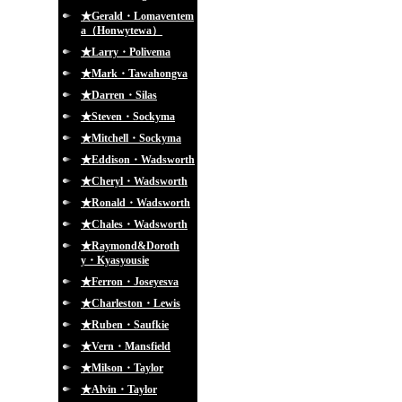
★Gerald・Lomaventem
a（Honwytewa）
★Larry・Polivema
★Mark・Tawahongva
★Darren・Silas
★Steven・Sockyma
★Mitchell・Sockyma
★Eddison・Wadsworth
★Cheryl・Wadsworth
★Ronald・Wadsworth
★Chales・Wadsworth
★Raymond&Doroth
y・Kyasyousie
★Ferron・Joseyesva
★Charleston・Lewis
★Ruben・Saufkie
★Vern・Mansfield
★Milson・Taylor
★Alvin・Taylor