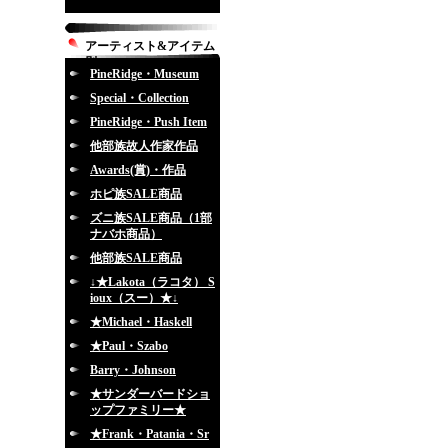
アーティスト&アイテム
別
PineRidge・Museum
Special・Collection
PineRidge・Push Item
他部族故人作家作品
Awards(賞)・作品
ホピ族SALE商品
ズニ族SALE商品（1部
ナバホ商品）
他部族SALE商品
↓★Lakota（ラコタ） S
ioux（スー）★↓
★Michael・Haskell
★Paul・Szabo
Barry・Johnson
★サンダーバードショ
ップファミリー★
★Frank・Patania・Sr