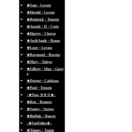
★Sam・Lovato
★Harold・Lovato
★Roderick・Tenorio
★Joseph・D・Coriz
★Harvey・Chavez
★Joe&Angle・Reano
★Lupe・Lovato
★Raymond・Rosetta
★Mary・Tafoya
★Gilbert・Dino・Garci
a
★Dorene・Calabaza
★Paul・Tenorio
↓★Taos タオス★↓
★Ken・Romero
★Sonny・Spruce
★Buffalo・Dancer
↓★SanFelipe★↓
★Timmy・Yazzie