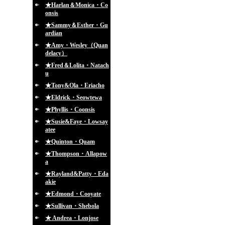
★Harlan＆Monica・Co
onsis
★Sammy＆Esther・Gu
ardian
★Amy・Wesley（Quan
delacy）
★Fred＆Lolita・Natach
u
★Tony&Ola・Eriacho
★Eldrick・Seowtewa
★Phyllis・Coonsis
★Susie&Faye・Lowsay
atee
★Quinton・Quam
★Thompson・Allapow
a
★Rayland&Patty・Eda
akie
★Edmond・Cooyate
★Sullivan・Shebola
★ Andrea・Lonjose