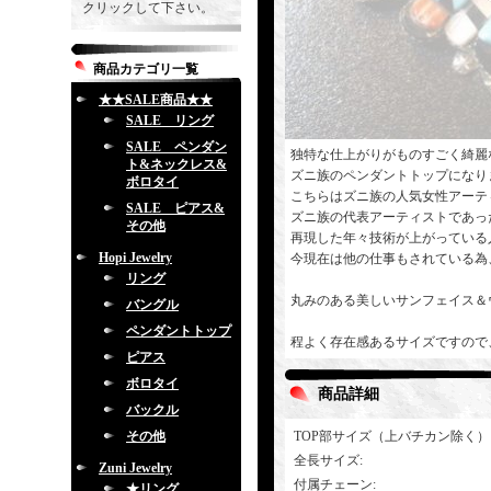
クリックして下さい。
商品カテゴリ一覧
★★SALE商品★★
SALE リング
SALE ペンダン
独特な仕上がりがものすごく綺麗
ト&ネックレス&
ズニ族のペンダントトップになり
ボロタイ
こちらはズニ族の人気女性アーテ
SALE ピアス&
ズニ族の代表アーティストであっ
その他
再現した年々技術が上がっている
Hopi Jewelry
今現在は他の仕事もされている為
リング
丸みのある美しいサンフェイス＆
バングル
ペンダントトップ
程よく存在感あるサイズですので
ピアス
ボロタイ
商品詳細
バックル
その他
TOP部サイズ（上バチカン除く）
全長サイズ
:
Zuni Jewelry
付属チェーン
:
★リング