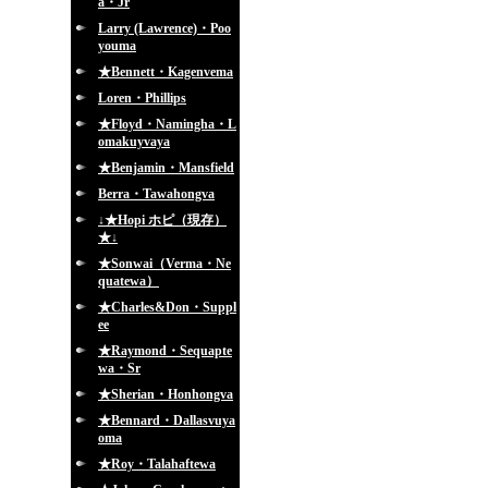
a・Jr
Larry (Lawrence)・Poo
youma
★Bennett・Kagenvema
Loren・Phillips
★Floyd・Namingha・L
omakuyvaya
★Benjamin・Mansfield
Berra・Tawahongva
↓★Hopi ホピ（現存）
★↓
★Sonwai（Verma・Ne
quatewa）
★Charles&Don・Suppl
ee
★Raymond・Sequapte
wa・Sr
★Sherian・Honhongva
★Bennard・Dallasvuya
oma
★Roy・Talahaftewa