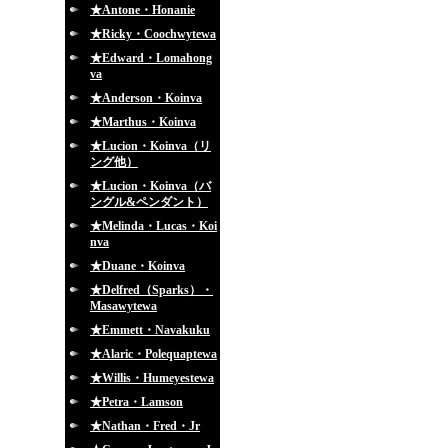
★Antone・Honanie
★Ricky・Coochwytewa
★Edward・Lomahong
va
★Anderson・Koinva
★Marthus・Koinva
★Lucion・Koinva（リ
ング他）
★Lucion・Koinva（バ
ングル&ペンダント）
★Melinda・Lucas・Koi
nva
★Duane・Koinva
★Delfred（Sparks）・
Masawytewa
★Emmett・Navakuku
★Alaric・Polequaptewa
★Willis・Humeyestewa
★Petra・Lamson
★Nathan・Fred・Jr