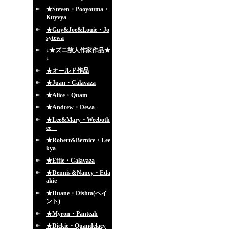
★Steven・Pooyouma・
Kuyvya
★Guy&Joe&Louie・Jo
sytewa
↓★ズニ故人作家作品★
↓
★オールド作品
★Juan・Calavaza
★Alice・Quam
★Andrew・Dewa
★Lee&Mary・Weeboth
ee
★Robert&Bernice・Lee
kya
★Effie・Calavaza
★Dennis＆Nancy・Eda
akie
★Duane・Dishta(ペイ
ント)
★Myron・Panteah
★Dickie・Quandelacy