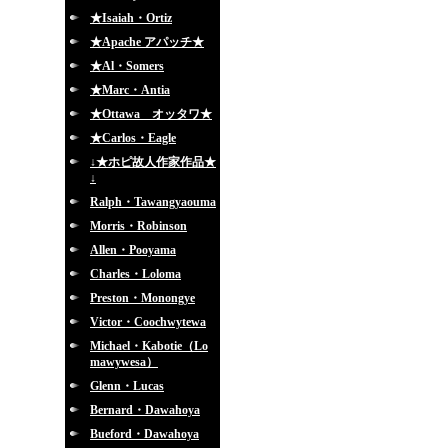
★Isaiah・Ortiz
★Apache アパッチ★
★Al・Somers
★Marc・Antia
★Ottawa オッタワ★
★Carlos・Eagle
↓★ホピ故人作家作品★
↓
Ralph・Tawangyaouma
Morris・Robinson
Allen・Pooyama
Charles・Loloma
Preston・Monongye
Victor・Coochwytewa
Michael・Kabotie（Lo
mawywesa）
Glenn・Lucas
Bernard・Dawahoya
Bueford・Dawahoya