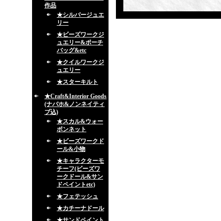
作品
★シルバージュエ
リー
★ビーズワークジ
ュエリー&ポーチ
バッグ&etc
★クイルワークジ
ュエリー
★スターキルト
★Craft&Interior Goods
(ナバホ&ノンネイティ
ブ込)
★スカル&ウォー
ボンネット
★ビーズワークド
ール&小物
★キャラクターモ
チーフ(ビーズワ
ークドール&サン
ドペイントetc)
★フェテッシュ
★カチーナドール
★サンドペイント