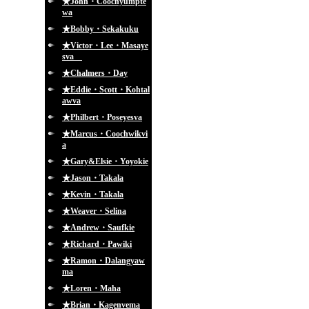
★John・Coochyumpte
wa
★Bobby・Sekakuku
★Victor・Lee・Masaye
sva
★Chalmers・Day
★Eddie・Scott・Kohtal
awva
★Philbert・Poseyesva
★Marcus・Coochwikvi
a
★Gary&Elsie・Yoyokie
★Jason・Takala
★Kevin・Takala
★Weaver・Selina
★Andrew・Saufkie
★Richard・Pawiki
★Ramon・Dalangyaw
ma
★Loren・Maha
★Brian・Kagenvema