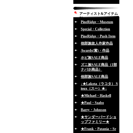
アーティスト&アイテム
別
PineRidge・Museum
Special・Collection
PineRidge・Push Item
他部族故人作家作品
Awards(賞)・作品
ホピ族SALE商品
ズニ族SALE商品（1部
ナバホ商品）
他部族SALE商品
↓★Lakota（ラコタ） S
ioux（スー）★↓
★Michael・Haskell
★Paul・Szabo
Barry・Johnson
★サンダーバードショ
ップファミリー★
★Frank・Patania・Sr