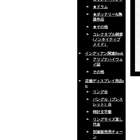
★ドラム
★ポッテリー&陶
器作品
★その他
コレクタブル雑貨
(ノンネイティブ
メイド）
インディアン関連Book
アリゾナハイウェ
イ誌
その他
店舗ディスプレイ用品e
tc
リング台
バングル（ブレス
レット）台
時計文字盤
リングサイズ直し
代金
別途販売用チェー
ン