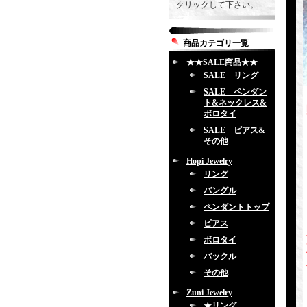
クリックして下さい。
商品カテゴリ一覧
★★SALE商品★★
SALE リング
SALE ペンダン
ト&ネックレス&
ボロタイ
SALE ピアス&
その他
Hopi Jewelry
リング
バングル
ペンダントトップ
ピアス
ボロタイ
バックル
その他
Zuni Jewelry
★リング