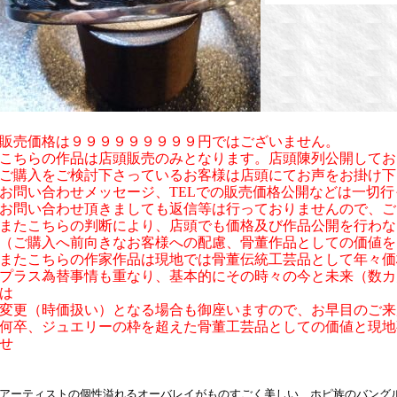
販売価格は９９９９９９９９９円ではございません。
こちらの作品は店頭販売のみとなります。店頭陳列公開してお
ご購入をご検討下さっているお客様は店頭にてお声をお掛け下
お問い合わせメッセージ、TELでの販売価格公開などは一切
お問い合わせ頂きましても返信等は行っておりませんので、ご
またこちらの判断により、店頭でも価格及び作品公開を行わな
（ご購入へ前向きなお客様への配慮、骨董作品としての価値を
またこちらの作家作品は現地では骨董伝統工芸品として年々価
プラス為替事情も重なり、基本的にその時々の今と未来（数カ
は
変更（時価扱い）となる場合も御座いますので、お早目のご来
何卒、ジュエリーの枠を超えた骨董工芸品としての価値と現地
せ
アーティストの個性溢れるオーバレイがものすごく美しい、ホピ族のバング