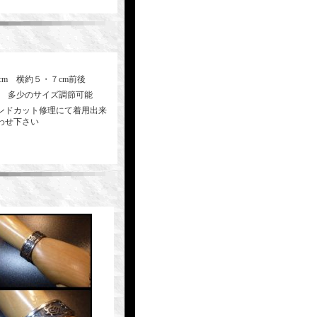
cm 横約５・７cm前後
方 多少のサイズ調節可能
ンドカット修理にて着用出来
わせ下さい