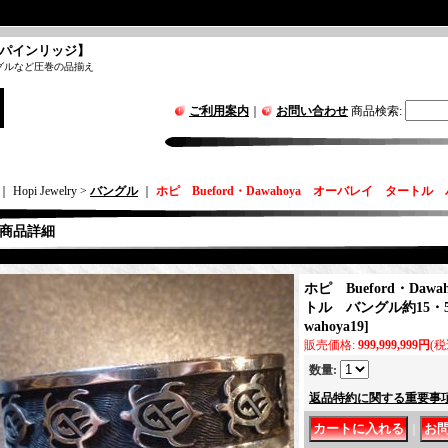
パインリッジ】
グルなど圧巻の品揃え
ご利用案内
｜
お問い合わせ
商品検索
:
｜ Hopi Jewelry >
バングル
｜
ホピ Bueford・Dawahoya オーバレイ タートル 
商品詳細
ホピ Bueford・Da
トル バングル約15・5
wahoya19
]
販売価格
:
999,999,999円
(税
数量
:
返品特約に関する重要事
｜