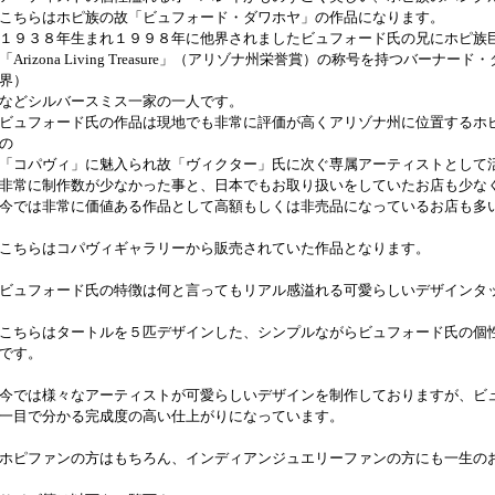
こちらはホピ族の故「ビュフォード・ダワホヤ」の作品になります。
１９３８年生まれ１９９８年に他界されましたビュフォード氏の兄にホピ族
「Arizona Living Treasure」（アリゾナ州栄誉賞）の称号を持つバーナ
界）
などシルバースミス一家の一人です。
ビュフォード氏の作品は現地でも非常に評価が高くアリゾナ州に位置するホ
の
「コパヴィ」に魅入られ故「ヴィクター」氏に次ぐ専属アーティストとして
非常に制作数が少なかった事と、日本でもお取り扱いをしていたお店も少な
今では非常に価値ある作品として高額もしくは非売品になっているお店も多
こちらはコパヴィギャラリーから販売されていた作品となります。
ビュフォード氏の特徴は何と言ってもリアル感溢れる可愛らしいデザインタ
こちらはタートルを５匹デザインした、シンプルながらビュフォード氏の個
です。
今では様々なアーティストが可愛らしいデザインを制作しておりますが、ビ
一目で分かる完成度の高い仕上がりになっています。
ホピファンの方はもちろん、インディアンジュエリーファンの方にも一生の