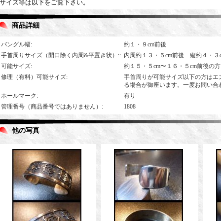
サイズ等は以下をご覧下さい。
商品詳細
バングル幅
:
約１・９cm前後
手首周りサイズ（開口除く内周&平置き状）:
:
内周約１３・５cm前後 縦約４・３
可能サイズ
:
約１５・５cm〜１６・５cm前後の
修理（有料）可能サイズ
:
手首周りが可能サイズ以下の方はエ
る場合が御座います。一度お問い合
ホールマーク
:
有り
管理番号（商品番号ではありません）
:
1808
他の写真