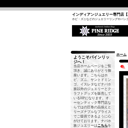
インディアンジュエリー専門店【
ホピ・ズニなどのジュエリーリングやバン
ホーム
ようこそパインリッ
ジへ！
当店ホームページをご覧
頂き、誠にありがとう御
座います。こちらはホ
ピ、ズニ、サントドミン
ゴ、イスレタなどナバホ
族以外のジュエリーとク
ラフトグッズを販売して
いるHPになります。オ
ーセンティック専門店な
らではの圧巻の品揃えと
リーズナブルなプライス
でご提供できるように心
がけております。ナバホ
族ジュエリーは
こちら
を