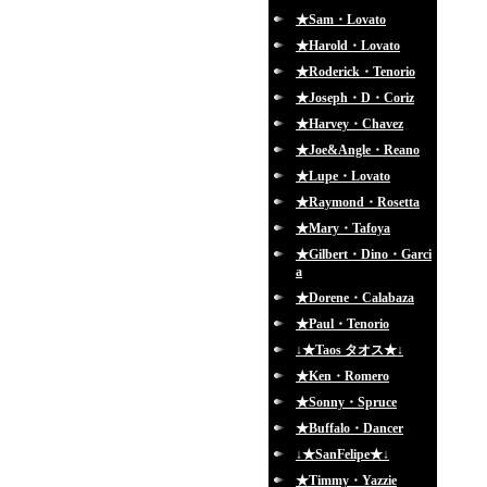
★Sam・Lovato
★Harold・Lovato
★Roderick・Tenorio
★Joseph・D・Coriz
★Harvey・Chavez
★Joe&Angle・Reano
★Lupe・Lovato
★Raymond・Rosetta
★Mary・Tafoya
★Gilbert・Dino・Garci
a
★Dorene・Calabaza
★Paul・Tenorio
↓★Taos タオス★↓
★Ken・Romero
★Sonny・Spruce
★Buffalo・Dancer
↓★SanFelipe★↓
★Timmy・Yazzie