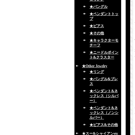
★バングル
★ペンダントトッ
プ
★ピアス
★その他
★キャラクターモ
チーフ
★ニードルポイン
ト&クラスター
★Other Jewelry
★リング
★バングル&ブレ
ス
★ペンダント&ネ
ックレス（シルバ
ー）
★ペンダント&ネ
ックレス（ノンシ
ルバー）
★ピアス&その他
★スー&シャイアンetc