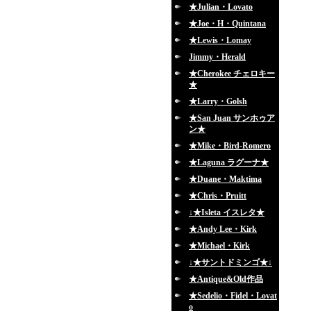
★Julian・Lovato
★Joe・H・Quintana
★Lewis・Lomay
Jimmy・Herald
★Cherokee チェロキー
★
★Larry・Golsh
★San Juan サンホゥア
ン★
★Mike・Bird-Romero
★Laguna ラグーナ★
★Duane・Maktima
★Chris・Pruitt
↓★Isleta イスレタ★
★Andy Lee・Kirk
★Michael・Kirk
↓★サントドミンゴ★↓
★Antique&Old作品
★Sedelio・Fidel・Lovat
o