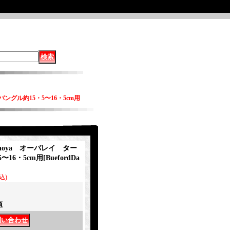
バングル約15・5〜16・5cm用
wahoya オーバレイ ター
〜16・5cm用
[
BuefordDa
込)
項