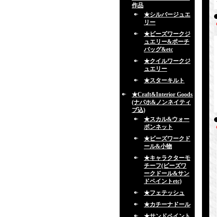
作品
★シルバージュエ
リー
★ビーズワークジ
ュエリー&ポーチ
バッグ&etc
★クイルワークジ
ュエリー
★スターキルト
★Craft&Interior Goods
(ナバホ&ノンネイティ
ブ込)
★スカル&ウォー
ボンネット
★ビーズワークド
ール&小物
★キャラクターモ
チーフ(ビーズワ
ークドール&サン
ドペイントetc)
★フェテッシュ
★カチーナドール
★サンドペイント