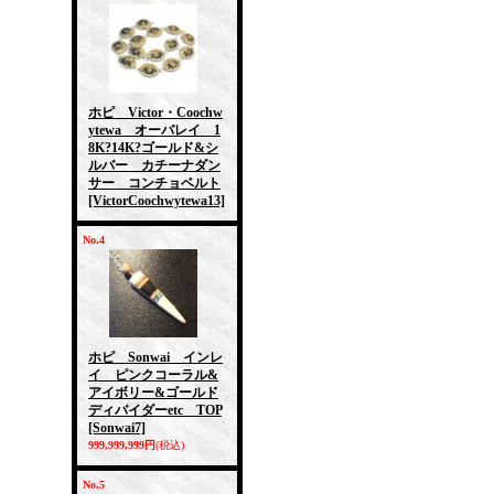
ホピ Victor・Coochw
ytewa オーバレイ 1
8K?14K?ゴールド&シ
ルバー カチーナダン
サー コンチョベルト
[VictorCoochwytewa13]
No.4
ホピ Sonwai インレ
イ ピンクコーラル&
アイボリー&ゴールド
ディバイダーetc TOP
[Sonwai7]
999,999,999円
(税込)
No.5