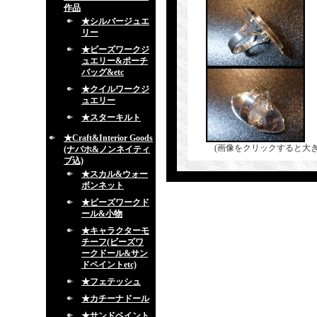
作品
★シルバージュエ
リー
★ビーズワークジ
ュエリー&ポーチ
バッグ&etc
★クイルワークジ
ュエリー
★スターキルト
★Craft&Interior Goods
(画像をクリックすると大
(ナバホ&ノンネイティ
ブ込)
★スカル&ウォー
ボンネット
★ビーズワークド
ール&小物
★キャラクターモ
チーフ(ビーズワ
ークドール&サン
ドペイントetc)
★フェテッシュ
★カチーナドール
★サンドペイント