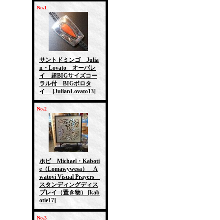
No.1
サントドミンゴ Julia
n・Lovato オーバレ
イ 超BIGサイズコー
ラル付 BIGボロタ
イ
[JulianLovato13]
No.2
ホピ Michael・Kaboti
e（Lomawywesa） A
watovi Visual Prayers
スタンディングディス
プレイ（置き物）
[kab
otie17]
No.3