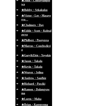
★John・Coochyumpte
wa
★Bobby・Sekakuku
★Victor・Lee・Masaye
sva
★Chalmers・Day
★Eddie・Scott・Kohtal
awva
★Philbert・Poseyesva
★Marcus・Coochwikvi
a
★Gary&Elsie・Yoyokie
★Jason・Takala
★Kevin・Takala
★Weaver・Selina
★Andrew・Saufkie
★Richard・Pawiki
★Ramon・Dalangyaw
ma
★Loren・Maha
★Brian・Kagenvema