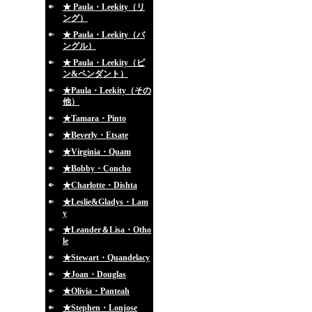
★ Paula・Leekity（リ
ング）
★ Paula・Leekity（バ
ングル）
★ Paula・Leekity（ピ
ン&ペンダント）
★Paula・Leekity（その
他）
★Tamara・Pinto
★Beverly・Etsate
★Virginia・Quam
★Bobby・Concho
★Charlotte・Dishta
★Leslie&Gladys・Lam
y
★Leander＆Lisa・Otho
le
★Stewart・Quandelacy
★Joan・Douglas
★Olivia・Panteah
★Stephen・Lonjose