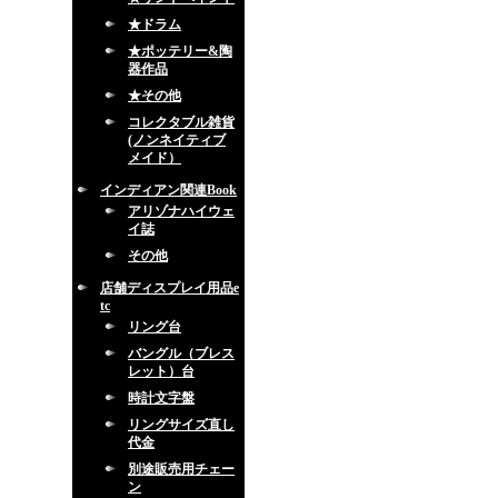
★ドラム
★ポッテリー&陶
器作品
★その他
コレクタブル雑貨
(ノンネイティブ
メイド）
インディアン関連Book
アリゾナハイウェ
イ誌
その他
店舗ディスプレイ用品e
tc
リング台
バングル（ブレス
レット）台
時計文字盤
リングサイズ直し
代金
別途販売用チェー
ン