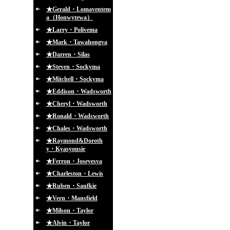
★Gerald・Lomaventem
a（Honwytewa）
★Larry・Polivema
★Mark・Tawahongva
★Darren・Silas
★Steven・Sockyma
★Mitchell・Sockyma
★Eddison・Wadsworth
★Cheryl・Wadsworth
★Ronald・Wadsworth
★Chales・Wadsworth
★Raymond&Doroth
y・Kyasyousie
★Ferron・Joseyesva
★Charleston・Lewis
★Ruben・Saufkie
★Vern・Mansfield
★Milson・Taylor
★Alvin・Taylor