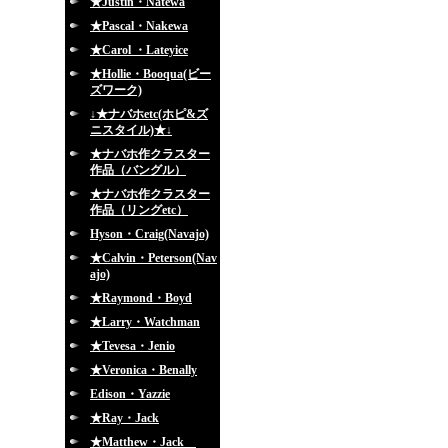
★Justin・Natewa
★Pascal・Nakewa
★Carol ・Lateyice
★Hollie・Booqua(ビー
ズワーク)
↓★ナバホetc(ホピ&ズ
ニスタイル)★↓
★ナバホ作クラスター
作品（バングル）
★ナバホ作クラスター
作品（リングetc）
Hyson・Craig(Navajo)
★Calvin・Peterson(Nav
ajo)
★Raymond・Boyd
★Larry・Watchman
★Tevesa・Jenio
★Veronica・Benally
Edison・Yazzie
★Ray・Jack
★Matthew・Jack