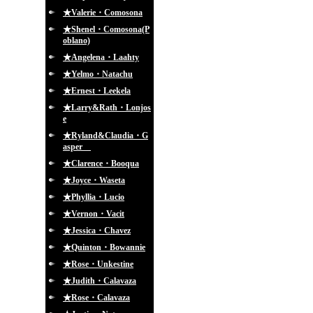
★Valerie・Comosona
★Shenel・Comosona(P
oblano)
★Angelena・Laahty
★Yelmo・Natachu
★Ernest・Leekela
★Larry&Rath・Lonjos
e
★Ryland&Claudia・G
asper
★Clarence・Booqua
★Joyce・Waseta
★Phyllia・Lucio
★Vernon・Vacit
★Jessica・Chavez
★Quinton・Bowannie
★Rose・Unkestine
★Judith・Calavaza
★Rose・Calavaza