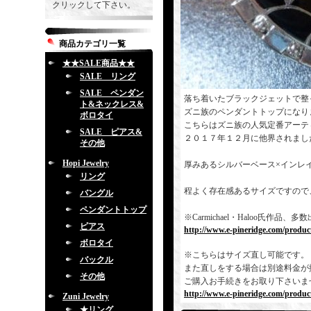
クリックして下さい。
商品カテゴリ一覧
★★SALE商品★★
SALE リング
SALE ペンダン
落ち着いたブラックジェットで整
ト&ネックレス&
ズニ族のペンダントトップになり
ボロタイ
こちらはズニ族の人気定番アーティスト
SALE ピアス&
２０１７年１２月に他界されまし
その他
Hopi Jewelry
厚みあるシルバーベース×インレ
リング
程よく存在感あるサイズですので
バングル
ペンダントトップ
※Carmichael・Haloo氏
ピアス
http://www.e-pineridge.com/produc
ボロタイ
※こちらはサイズ直し可能です。
バックル
また直しをする場合は別途料金が
その他
ご購入お手続きをお取り下さいま
http://www.e-pineridge.com/produc
Zuni Jewelry
★リング