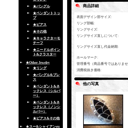
商品詳細
★バングル
★ペンダントトッ
表面デザイン部サイズ
:
プ
リング部幅
:
★ピアス
リングサイズ
:
★その他
リングサイズ直しについて
:
★キャラクターモ
チーフ
リングサイズ直し代金納期
:
★ニードルポイン
ト&クラスター
ホールマーク
:
★Other Jewelry
管理番号（商品番号ではありませ
★リング
消費税抜き価格
:
★バングル&ブレ
ス
他の写真
★ペンダント&ネ
ックレス（シルバ
ー）
★ペンダント&ネ
ックレス（ノンシ
ルバー）
★ピアス&その他
★スー&シャイアンetc