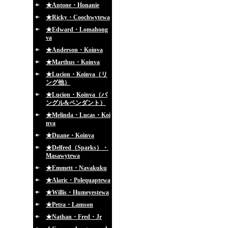
★Antone・Honanie
★Ricky・Coochwytewa
★Edward・Lomahong
va
★Anderson・Koinva
★Marthus・Koinva
★Lucion・Koinva（リ
ング他）
★Lucion・Koinva（バ
ングル&ペンダント）
★Melinda・Lucas・Koi
nva
★Duane・Koinva
★Delfred（Sparks）・
Masawytewa
★Emmett・Navakuku
★Alaric・Polequaptewa
★Willis・Humeyestewa
★Petra・Lamson
★Nathan・Fred・Jr