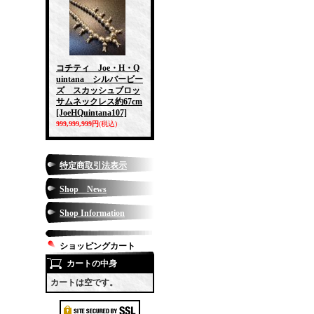
コチティ Joe・H・Q
uintana シルバービー
ズ スカッシュブロッ
サムネックレス約67cm
[JoeHQuintana107]
999,999,999円
(税込)
特定商取引法表示
Shop News
Shop Information
ショッピングカート
カートの中身
カートは空です。