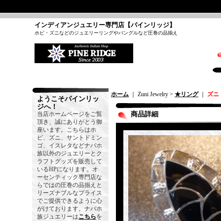
インディアンジュエリー専門店【パインリッジ】
ホピ・ズニなどのジュエリーリングやバングルなど圧巻の品揃え
ホーム
｜ Zuni Jewelry >
★リング
｜
ズニ
ようこそパインリッ
ジへ！
当店ホームページをご覧
商品詳細
頂き、誠にありがとう御
座います。こちらはホ
ピ、ズニ、サントドミン
ゴ、イスレタなどナバホ
族以外のジュエリーとク
ラフトグッズを販売して
いるHPになります。オ
ーセンティック専門店な
らではの圧巻の品揃えと
リーズナブルなプライス
でご提供できるように心
がけております。ナバホ
族ジュエリーは
こちら
を