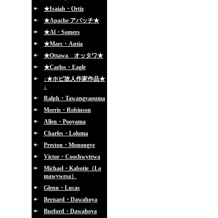
★Isaiah・Ortiz
★Apache アパッチ★
★Al・Somers
★Marc・Antia
★Ottawa オッタワ★
★Carlos・Eagle
↓★ホピ故人作家作品★
↓
Ralph・Tawangyaouma
Morris・Robinson
Allen・Pooyama
Charles・Loloma
Preston・Monongye
Victor・Coochwytewa
Michael・Kabotie（Lo
mawywesa）
Glenn・Lucas
Bernard・Dawahoya
Bueford・Dawahoya