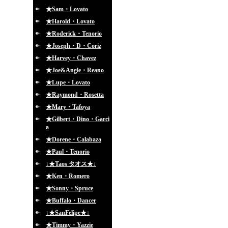
★Sam・Lovato
★Harold・Lovato
★Roderick・Tenorio
★Joseph・D・Coriz
★Harvey・Chavez
★Joe&Angle・Reano
★Lupe・Lovato
★Raymond・Rosetta
★Mary・Tafoya
★Gilbert・Dino・Garci
a
★Dorene・Calabaza
★Paul・Tenorio
↓★Taos タオス★↓
★Ken・Romero
★Sonny・Spruce
★Buffalo・Dancer
↓★SanFelipe★↓
★Timmy・Yazzie