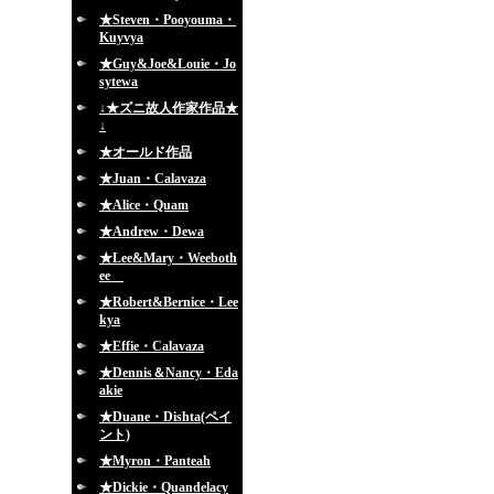
★Steven・Pooyouma・
Kuyvya
★Guy&Joe&Louie・Jo
sytewa
↓★ズニ故人作家作品★
↓
★オールド作品
★Juan・Calavaza
★Alice・Quam
★Andrew・Dewa
★Lee&Mary・Weeboth
ee
★Robert&Bernice・Lee
kya
★Effie・Calavaza
★Dennis＆Nancy・Eda
akie
★Duane・Dishta(ペイ
ント)
★Myron・Panteah
★Dickie・Quandelacy