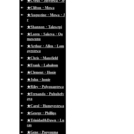
★Cyrus・Josytewa・Jr
★Clifton・Mowa
★Augustine・Mowa・J
r
★Shannon・Talawepi
★Loren・Sakeva・Qu
mawunu
★Arthur・Allen・Lom
ayestewa
★Chris・Mansfield
★Frank・Lahaleon
★Clement・Honie
★John・honie
★Riley・Polyquaptewa
★Fernando・Puhuhefv
aya
★Carol・Humeyestewa
★George・Phillips
★Trinidad&Dawn・Lu
cas
★Gene・Pooyouma