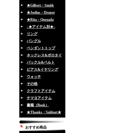
★Gilbert・Smith
★Joelias・Draper
★Rita・Quezada
↓★アイテム別★↓
リング
バングル
ペンダントトップ
ネックレス&ボロタイ
バックル&ベルト
ピアス&イヤリング
ウォッチ
その他
クラフトアイテム
チマヨアイテム
書籍（Book）
★Thanks・Soldout★
おすすめ商品