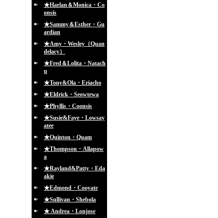
★Harlan＆Monica・Co
onsis
★Sammy＆Esther・Gu
ardian
★Amy・Wesley（Quan
delacy）
★Fred＆Lolita・Natach
u
★Tony&Ola・Eriacho
★Eldrick・Seowtewa
★Phyllis・Coonsis
★Susie&Faye・Lowsay
atee
★Quinton・Quam
★Thompson・Allapow
a
★Rayland&Patty・Eda
akie
★Edmond・Cooyate
★Sullivan・Shebola
★ Andrea・Lonjose