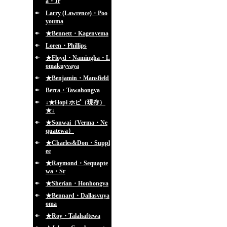
a・Jr
Larry (Lawrence)・Poo
youma
★Bennett・Kagenvema
Loren・Phillips
★Floyd・Namingha・L
omakuyvaya
★Benjamin・Mansfield
Berra・Tawahongva
↓★Hopi ホピ（現存）
★↓
★Sonwai（Verma・Ne
quatewa）
★Charles&Don・Suppl
ee
★Raymond・Sequapte
wa・Sr
★Sherian・Honhongva
★Bennard・Dallasvuya
oma
★Roy・Talahaftewa