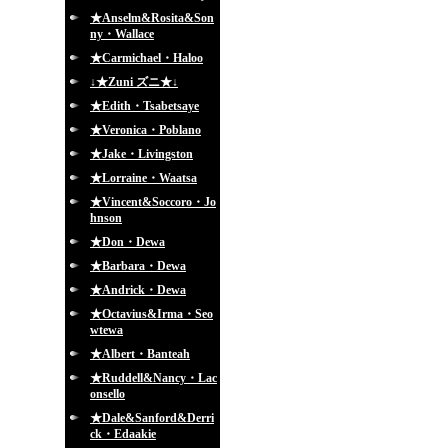
★Anselm&Rosita&Son
ny・Wallace
★Carmichael・Haloo
↓★Zuni ズニ★↓
★Edith・Tsabetsaye
★Veronica・Poblano
★Jake・Livingston
★Lorraine・Waatsa
★Vincent&Soccoro・Jo
hnson
★Don・Dewa
★Barbara・Dewa
★Andrick・Dewa
★Octavius&Irma・Seo
wtewa
★Albert・Banteah
★Ruddell&Nancy・Lac
onsello
★Dale&Sanford&Derri
ck・Edaakie