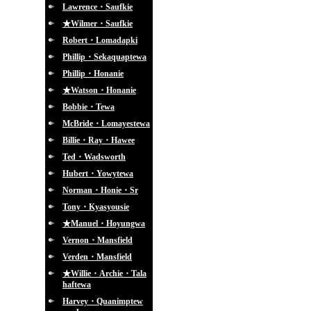
Lawrence・Saufkie
★Wilmer・Saufkie
Robert・Lomadapki
Phillip・Sekaquaptewa
Phillip・Honanie
★Watson・Honanie
Bobbie・Tewa
McBride・Lomayestewa
Billie・Ray・Hawee
Ted・Wadsworth
Hubert・Yowytewa
Norman・Honie・Sr
Tony・Kyasyousie
★Manuel・Hoyungwa
Vernon・Mansfield
Verden・Mansfield
★Willie・Archie・Tala
haftewa
Harvey・Quanimptew