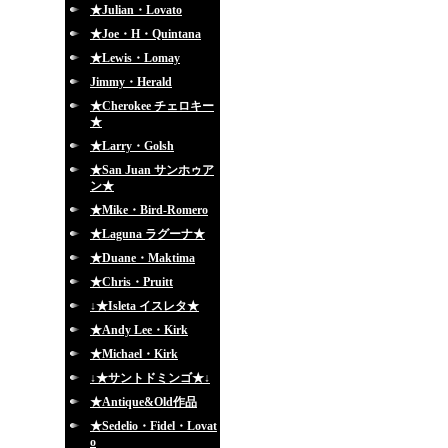
★Julian・Lovato
★Joe・H・Quintana
★Lewis・Lomay
Jimmy・Herald
★Cherokee チェロキー
★
★Larry・Golsh
★San Juan サンホゥア
ン★
★Mike・Bird-Romero
★Laguna ラグーナ★
★Duane・Maktima
★Chris・Pruitt
↓★Isleta イスレタ★
★Andy Lee・Kirk
★Michael・Kirk
↓★サントドミンゴ★↓
★Antique&Old作品
★Sedelio・Fidel・Lovat
o