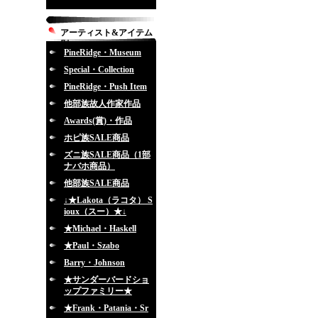
アーティスト&アイテム
別
PineRidge・Museum
Special・Collection
PineRidge・Push Item
他部族故人作家作品
Awards(賞)・作品
ホピ族SALE商品
ズニ族SALE商品（1部
ナバホ商品）
他部族SALE商品
↓★Lakota（ラコタ） S
ioux（スー）★↓
★Michael・Haskell
★Paul・Szabo
Barry・Johnson
★サンダーバードショ
ップファミリー★
★Frank・Patania・Sr