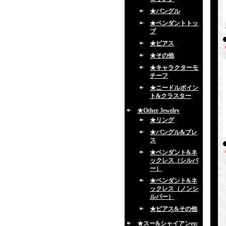
★バングル
★ペンダントトッ
プ
★ピアス
★その他
★キャラクターモ
チーフ
★ニードルポイン
ト&クラスター
★Other Jewelry
★リング
★バングル&ブレ
ス
★ペンダント&ネ
ックレス（シルバ
ー）
★ペンダント&ネ
ックレス（ノンシ
ルバー）
★ピアス&その他
★スー&シャイアンetc