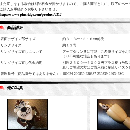
また直しをする場合は別途料金が掛かりますので、ご購入商品と共に、以下のペー
ご購入お手続きをお取り下さいませ。
http://www.e-pineridge.com/product/6317
商品詳細
表面デザイン部サイズ
:
約３・３cm×２・６cm前後
リングサイズ
:
約１３号
リングサイズ直しについて
:
アップダウン共に可能 ご希望サイズをお
より不可能な場合もあります）
リングサイズ直し代金納期
:
別途２５００〜５０００円プラス税（号数
直しご希望の方はご購入前に希望サイズを
管理番号（商品番号ではありません）
:
180624-220830-230337-230839-240342SC
他の写真