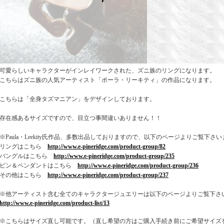
可愛らしいキャラクターがインレイワークされた、ズニ族のリングになります。
こちらはズニ族の人気アーティスト「ポーラ・リーキティ」の作品になります。
こちらは「全身タズマニアン」をデザインしております。
存在感あるサイズですので、目立つ事間違いありません！！
※Paula・Leekity氏作品、多数出品しておりますので、以下のページよりご覧下さ
リングはこちら
http://www.e-pineridge.com/product-group/82
バングルはこちら
http://www.e-pineridge.com/product-group/235
ピン＆ペンダントはこちら
http://www.e-pineridge.com/product-group/236
その他はこちら
http://www.e-pineridge.com/product-group/237
※他アーティスト含む全てのキャラクタージュエリーは以下のページよりご覧下さ
http://www.e-pineridge.com/product-list/13
※こちらはサイズ直し可能です。（直し希望の方はご購入手続き前にご希望サイズ