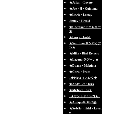
★Julian・Lovato
★Joe・H・Quintana
★Lewis・Lomay
Jimmy・Herald
★Cherokee チェロキー
★
★Larry・Golsh
★San Juan サンホゥア
ン★
★Mike・Bird-Romero
★Laguna ラグーナ★
★Duane・Maktima
★Chris・Pruitt
↓★Isleta イスレタ★
★Andy Lee・Kirk
★Michael・Kirk
↓★サントドミンゴ★↓
★Antique&Old作品
★Sedelio・Fidel・Lovat
o