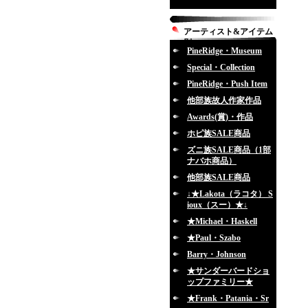
アーティスト&アイテム
別
PineRidge・Museum
Special・Collection
PineRidge・Push Item
他部族故人作家作品
Awards(賞)・作品
ホピ族SALE商品
ズニ族SALE商品（1部
ナバホ商品）
他部族SALE商品
↓★Lakota（ラコタ） S
ioux（スー）★↓
★Michael・Haskell
★Paul・Szabo
Barry・Johnson
★サンダーバードショ
ップファミリー★
★Frank・Patania・Sr