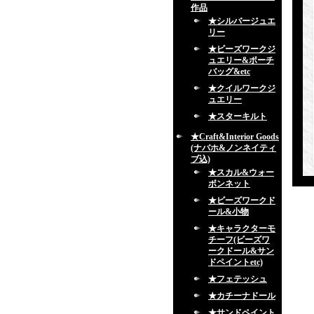
作品
★シルバージュエ
リー
★ビーズワークジ
ュエリー&ポーチ
バッグ&etc
★クイルワークジ
ュエリー
★スターキルト
★Craft&Interior Goods
(ナバホ&ノンネイティ
ブ込)
★スカル&ウォー
ボンネット
★ビーズワークド
ール&小物
★キャラクターモ
チーフ(ビーズワ
ークドール&サン
ドペイントetc)
★フェテッシュ
★カチーナドール
★サンドペイント