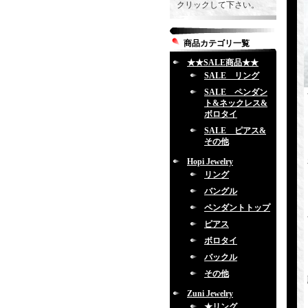
クリックして下さい。
商品カテゴリ一覧
★★SALE商品★★
SALE リング
SALE ペンダン
ト&ネックレス&
ボロタイ
SALE ピアス&
その他
Hopi Jewelry
リング
バングル
ペンダントトップ
ピアス
ボロタイ
バックル
その他
Zuni Jewelry
★リング