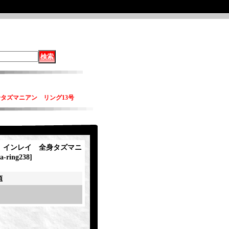
 全身タズマニアン リング13号
ity インレイ 全身タズマニ
a-ring238
]
項