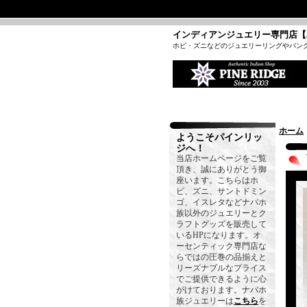
インディアンジュエリー専門店【
ホピ・ズニなどのジュエリーリングやバン
ホーム
ようこそパインリッ
ジへ！
当店ホームページをご覧
頂き、誠にありがとう御
座います。こちらはホ
ピ、ズニ、サントドミン
ゴ、イスレタなどナバホ
族以外のジュエリーとク
ラフトグッズを販売して
いるHPになります。オ
ーセンティック専門店な
らではの圧巻の品揃えと
リーズナブルなプライス
でご提供できるように心
がけております。ナバホ
族ジュエリーは
こちら
を