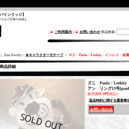
パインリッジ】
グルなど圧巻の品揃え
ご利用案内
｜
お問い合わせ
商品検索
:
｜ Zuni Jewelry >
★キャラクターモチーフ
｜
ズニ Paula・Leekity インレイ
商品詳細
ズニ Paula・Leek
アン リング13号
[
paul
販売価格
:
0円
(税込)
返品特約に関する重要事