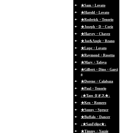
★Sam・Lovato
★Harold・Lovato
★Roderick・Tenorio
★Joseph・D・Coriz
★Harvey・Chavez
★Joe&Angle・Reano
★Lupe・Lovato
★Raymond・Rosetta
★Mary・Tafoya
★Gilbert・Dino・Garci
a
★Dorene・Calabaza
★Paul・Tenorio
↓★Taos タオス★↓
★Ken・Romero
★Sonny・Spruce
★Buffalo・Dancer
↓★SanFelipe★↓
★Timmy・Yazzie