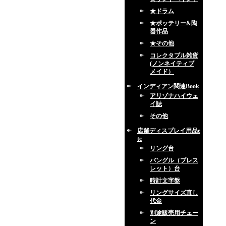
★ドラム
★ポッテリー&陶
器作品
★その他
コレクタブル雑貨
(ノンネイティブ
メイド）
インディアン関連Book
アリゾナハイウェ
イ誌
その他
店舗ディスプレイ用品e
tc
リング台
バングル（ブレス
レット）台
時計文字盤
リングサイズ直し
代金
別途販売用チェー
ン