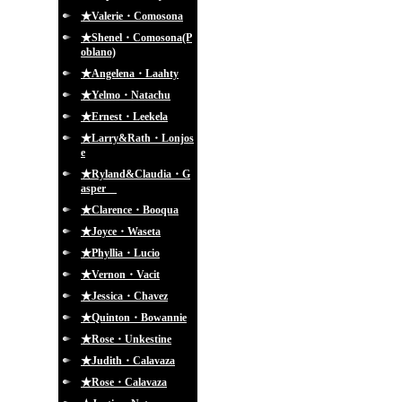
★Valerie・Comosona
★Shenel・Comosona(P
oblano)
★Angelena・Laahty
★Yelmo・Natachu
★Ernest・Leekela
★Larry&Rath・Lonjos
e
★Ryland&Claudia・G
asper
★Clarence・Booqua
★Joyce・Waseta
★Phyllia・Lucio
★Vernon・Vacit
★Jessica・Chavez
★Quinton・Bowannie
★Rose・Unkestine
★Judith・Calavaza
★Rose・Calavaza