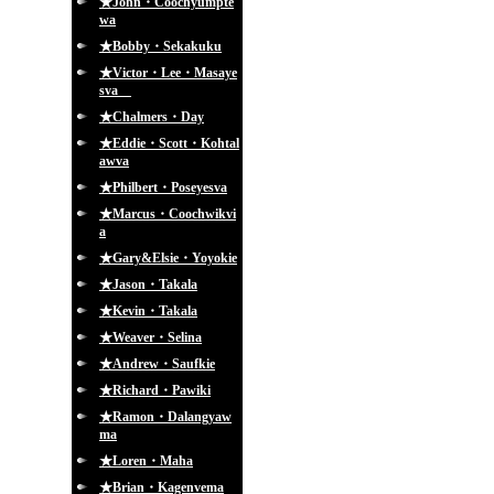
★John・Coochyumpte
wa
★Bobby・Sekakuku
★Victor・Lee・Masaye
sva
★Chalmers・Day
★Eddie・Scott・Kohtal
awva
★Philbert・Poseyesva
★Marcus・Coochwikvi
a
★Gary&Elsie・Yoyokie
★Jason・Takala
★Kevin・Takala
★Weaver・Selina
★Andrew・Saufkie
★Richard・Pawiki
★Ramon・Dalangyaw
ma
★Loren・Maha
★Brian・Kagenvema