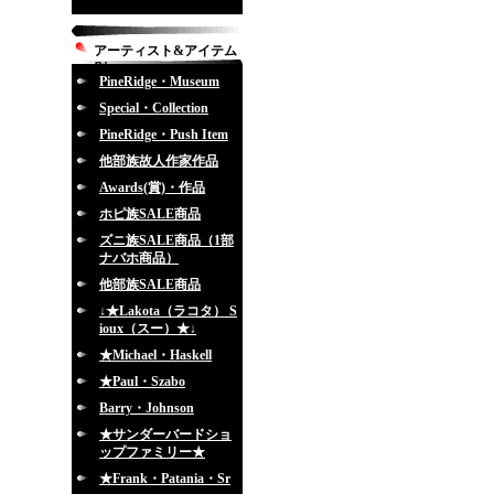
アーティスト&アイテム
別
PineRidge・Museum
Special・Collection
PineRidge・Push Item
他部族故人作家作品
Awards(賞)・作品
ホピ族SALE商品
ズニ族SALE商品（1部
ナバホ商品）
他部族SALE商品
↓★Lakota（ラコタ） S
ioux（スー）★↓
★Michael・Haskell
★Paul・Szabo
Barry・Johnson
★サンダーバードショ
ップファミリー★
★Frank・Patania・Sr