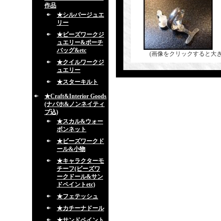
作品
★シルバージュエ
リー
★ビーズワークジ
ュエリー&ポーチ
バッグ&etc
(画像をクリックすると大
★クイルワークジ
ュエリー
★スターキルト
★Craft&Interior Goods
(ナバホ&ノンネイティ
ブ込)
★スカル&ウォー
ボンネット
★ビーズワークド
ール&小物
★キャラクターモ
チーフ(ビーズワ
ークドール&サン
ドペイントetc)
★フェテッシュ
★カチーナドール
★サンドペイント