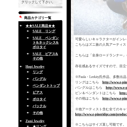
クリックして下さい。
商品カテゴリ一覧
★★SALE商品★★
SALE リング
SALE ペンダン
可愛らしいキャラクターがインレ
ト&ネックレス&
こちらはズニ族の人気アーティス
ボロタイ
SALE ピアス&
こちらは「全身ロードランナー」
その他
存在感あるサイズですので、目立
Hopi Jewelry
リング
※Paula・Leekity氏作品
バングル
リングはこちら
http://www.e-pi
ペンダントトップ
バングルはこちら
http://www.e-
ピアス
ピン＆ペンダントはこちら
http
その他はこちら
http://www.e-pi
ボロタイ
バックル
※他アーティスト含む全てのキャ
その他
http://www.e-pineridge.com/product
Zuni Jewelry
※こちらはサイズ直し可能です。
★リング