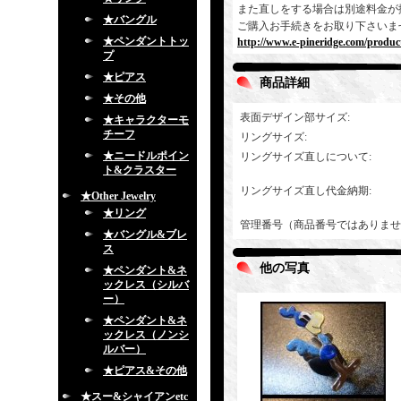
また直しをする場合は別途料金が
★バングル
ご購入お手続きをお取り下さいま
★ペンダントトッ
http://www.e-pineridge.com/produc
プ
★ピアス
商品詳細
★その他
表面デザイン部サイズ
:
★キャラクターモ
チーフ
リングサイズ
:
★ニードルポイン
リングサイズ直しについて
:
ト&クラスター
リングサイズ直し代金納期
:
★Other Jewelry
★リング
管理番号（商品番号ではありませ
★バングル&ブレ
ス
他の写真
★ペンダント&ネ
ックレス（シルバ
ー）
★ペンダント&ネ
ックレス（ノンシ
ルバー）
★ピアス&その他
★スー&シャイアンetc