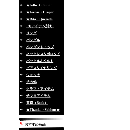
★Gilbert・Smith
★Joelias・Draper
★Rita・Quezada
↓★アイテム別★↓
リング
バングル
ペンダントトップ
ネックレス&ボロタイ
バックル&ベルト
ピアス&イヤリング
ウォッチ
その他
クラフトアイテム
チマヨアイテム
書籍（Book）
★Thanks・Soldout★
おすすめ商品