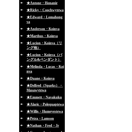
★Antone・Honanie
★Ricky・Coochwytewa
★Edward・Lomahong
va
★Anderson・Koinva
★Marthus・Koinva
★Lucion・Koinva（リ
ング他）
★Lucion・Koinva（バ
ングル&ペンダント）
★Melinda・Lucas・Koi
nva
★Duane・Koinva
★Delfred（Sparks）・
Masawytewa
★Emmett・Navakuku
★Alaric・Polequaptewa
★Willis・Humeyestewa
★Petra・Lamson
★Nathan・Fred・Jr