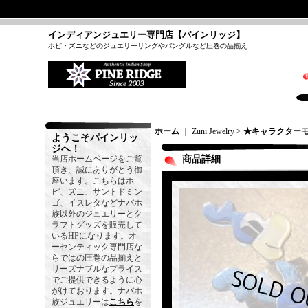
インディアンジュエリー専門店【パインリッジ】
ホピ・ズニなどのジュエリーリングやバングルなど圧巻の品揃え
ホーム
｜ Zuni Jewelry >
★キャラクター
ようこそパインリッ
ジへ！
当店ホームページをご覧
商品詳細
頂き、誠にありがとう御
座います。こちらはホ
ピ、ズニ、サントドミン
ゴ、イスレタなどナバホ
族以外のジュエリーとク
ラフトグッズを販売して
いるHPになります。オ
ーセンティック専門店な
らではの圧巻の品揃えと
リーズナブルなプライス
でご提供できるように心
がけております。ナバホ
族ジュエリーは
こちら
を