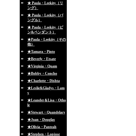
★ Paula・Leekity（リ
ング）
★ Paula・Leekity（バ
ングル）
★ Paula・Leekity（ピ
ン&ペンダント）
★Paula・Leekity（その
他）
★Tamara・Pinto
★Beverly・Etsate
★Virginia・Quam
★Bobby・Concho
★Charlotte・Dishta
★Leslie&Gladys・Lam
y
★Leander＆Lisa・Otho
le
★Stewart・Quandelacy
★Joan・Douglas
★Olivia・Panteah
★Stephen・Lonjose