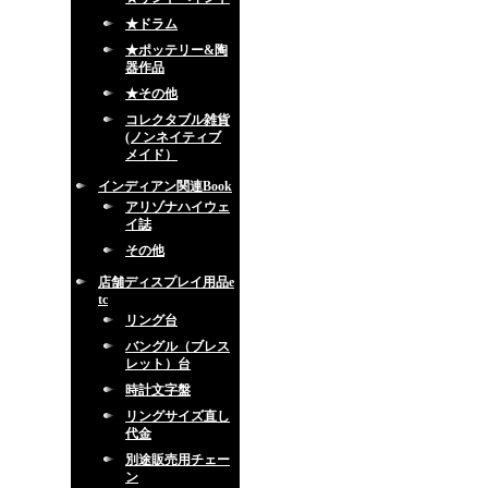
★ドラム
★ポッテリー&陶
器作品
★その他
コレクタブル雑貨
(ノンネイティブ
メイド）
インディアン関連Book
アリゾナハイウェ
イ誌
その他
店舗ディスプレイ用品e
tc
リング台
バングル（ブレス
レット）台
時計文字盤
リングサイズ直し
代金
別途販売用チェー
ン