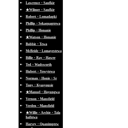
Lawrence・Saufkie
★Wilmer・Saufkie
Robert・Lomadapki
Phillip・Sekaquaptewa
Phillip・Honanie
★Watson・Honanie
Bobbie・Tewa
McBride・Lomayestewa
Billie・Ray・Hawee
Ted・Wadsworth
Hubert・Yowytewa
Norman・Honie・Sr
Tony・Kyasyousie
★Manuel・Hoyungwa
Vernon・Mansfield
Verden・Mansfield
★Willie・Archie・Tala
haftewa
Harvey・Quanimptew