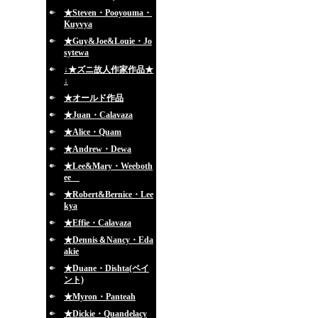
★Steven・Pooyouma・
Kuyvya
★Guy&Joe&Louie・Jo
sytewa
↓★ズニ故人作家作品★
↓
★オールド作品
★Juan・Calavaza
★Alice・Quam
★Andrew・Dewa
★Lee&Mary・Weeboth
ee
★Robert&Bernice・Lee
kya
★Effie・Calavaza
★Dennis＆Nancy・Eda
akie
★Duane・Dishta(ペイ
ント)
★Myron・Panteah
★Dickie・Quandelacy