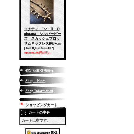
コチティ Joe・H・Q
uintana シルバービー
ズ スカッシュブロッ
サムネックレス約67cm
[JoeHQuintana107]
999,999,999円
(税込)
特定商取引法表示
Shop News
Shop Information
ショッピングカート
カートの中身
カートは空です。