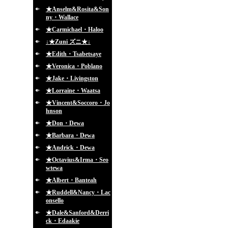
★Anselm&Rosita&Son
ny・Wallace
★Carmichael・Haloo
↓★Zuni ズニ★↓
★Edith・Tsabetsaye
★Veronica・Poblano
★Jake・Livingston
★Lorraine・Waatsa
★Vincent&Soccoro・Jo
hnson
★Don・Dewa
★Barbara・Dewa
★Andrick・Dewa
★Octavius&Irma・Seo
wtewa
★Albert・Banteah
★Ruddell&Nancy・Lac
onsello
★Dale&Sanford&Derri
ck・Edaakie