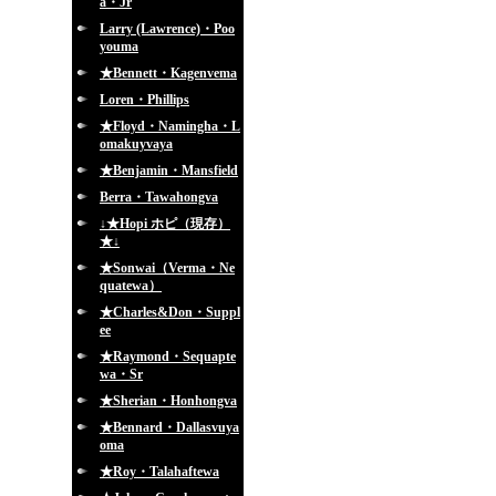
a・Jr
Larry (Lawrence)・Poo
youma
★Bennett・Kagenvema
Loren・Phillips
★Floyd・Namingha・L
omakuyvaya
★Benjamin・Mansfield
Berra・Tawahongva
↓★Hopi ホピ（現存）
★↓
★Sonwai（Verma・Ne
quatewa）
★Charles&Don・Suppl
ee
★Raymond・Sequapte
wa・Sr
★Sherian・Honhongva
★Bennard・Dallasvuya
oma
★Roy・Talahaftewa