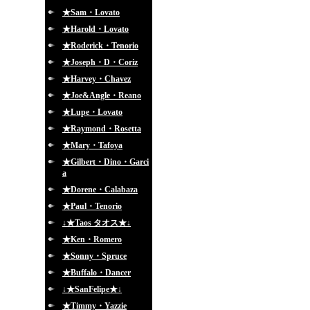
★Sam・Lovato
★Harold・Lovato
★Roderick・Tenorio
★Joseph・D・Coriz
★Harvey・Chavez
★Joe&Angle・Reano
★Lupe・Lovato
★Raymond・Rosetta
★Mary・Tafoya
★Gilbert・Dino・Garci
a
★Dorene・Calabaza
★Paul・Tenorio
↓★Taos タオス★↓
★Ken・Romero
★Sonny・Spruce
★Buffalo・Dancer
↓★SanFelipe★↓
★Timmy・Yazzie