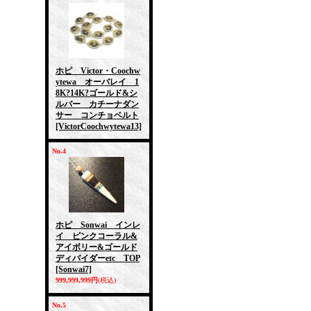
ホピ Victor・Coochw
ytewa オーバレイ 1
8K?14K?ゴールド&シ
ルバー カチーナダン
サー コンチョベルト
[VictorCoochwytewa13]
No.4
ホピ Sonwai インレ
イ ピンクコーラル&
アイボリー&ゴールド
ディバイダーetc TOP
[Sonwai7]
999,999,999円
(税込)
No.5