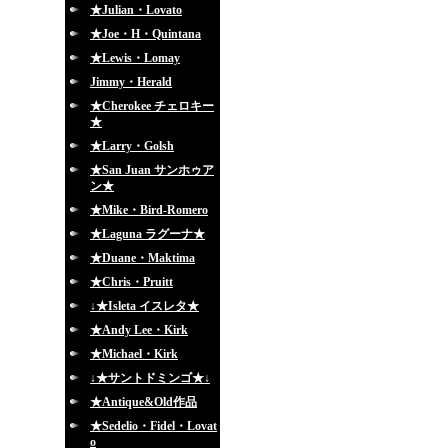
★Julian・Lovato
★Joe・H・Quintana
★Lewis・Lomay
Jimmy・Herald
★Cherokee チェロキー
★
★Larry・Golsh
★San Juan サンホゥア
ン★
★Mike・Bird-Romero
★Laguna ラグーナ★
★Duane・Maktima
★Chris・Pruitt
↓★Isleta イスレタ★
★Andy Lee・Kirk
★Michael・Kirk
↓★サントドミンゴ★↓
★Antique&Old作品
★Sedelio・Fidel・Lovat
o