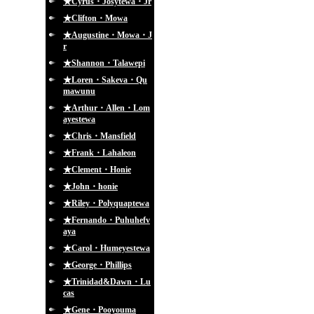
★Cyrus・Josytewa・Jr
★Clifton・Mowa
★Augustine・Mowa・J
r
★Shannon・Talawepi
★Loren・Sakeva・Qu
mawunu
★Arthur・Allen・Lom
ayestewa
★Chris・Mansfield
★Frank・Lahaleon
★Clement・Honie
★John・honie
★Riley・Polyquaptewa
★Fernando・Puhuhefv
aya
★Carol・Humeyestewa
★George・Phillips
★Trinidad&Dawn・Lu
cas
★Gene・Pooyouma