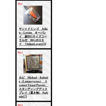
No.1
サントドミンゴ Julia
n・Lovato オーバレ
イ 超BIGサイズコー
ラル付 BIGボロタ
イ
[JulianLovato13]
No.2
ホピ Michael・Kaboti
e（Lomawywesa） A
watovi Visual Prayers
スタンディングディス
プレイ（置き物）
[kab
otie17]
No.3