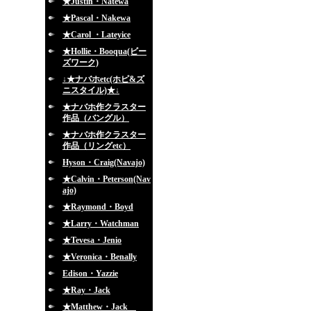
★Justin・Natewa
★Pascal・Nakewa
★Carol ・Lateyice
★Hollie・Booqua(ビー
ズワーク)
↓★ナバホetc(ホピ&ズ
ニスタイル)★↓
★ナバホ作クラスター
作品（バングル）
★ナバホ作クラスター
作品（リングetc）
Hyson・Craig(Navajo)
★Calvin・Peterson(Nav
ajo)
★Raymond・Boyd
★Larry・Watchman
★Tevesa・Jenio
★Veronica・Benally
Edison・Yazzie
★Ray・Jack
★Matthew・Jack