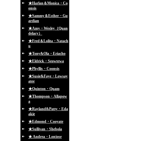
★Harlan＆Monica・Co
onsis
★Sammy＆Esther・Gu
ardian
★Amy・Wesley（Quan
delacy）
★Fred＆Lolita・Natach
u
★Tony&Ola・Eriacho
★Eldrick・Seowtewa
★Phyllis・Coonsis
★Susie&Faye・Lowsay
atee
★Quinton・Quam
★Thompson・Allapow
a
★Rayland&Patty・Eda
akie
★Edmond・Cooyate
★Sullivan・Shebola
★ Andrea・Lonjose