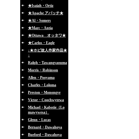
★Isaiah・Ortiz
★Apache アパッチ★
★Al・Somers
★Marc・Antia
★Ottawa オッタワ★
★Carlos・Eagle
↓★ホピ故人作家作品★
↓
Ralph・Tawangyaouma
Morris・Robinson
Allen・Pooyama
Charles・Loloma
Preston・Monongye
Victor・Coochwytewa
Michael・Kabotie（Lo
mawywesa）
Glenn・Lucas
Bernard・Dawahoya
Bueford・Dawahoya