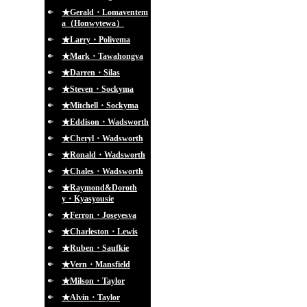
★Gerald・Lomaventem
a（Honwytewa）
★Larry・Polivema
★Mark・Tawahongva
★Darren・Silas
★Steven・Sockyma
★Mitchell・Sockyma
★Eddison・Wadsworth
★Cheryl・Wadsworth
★Ronald・Wadsworth
★Chales・Wadsworth
★Raymond&Doroth
y・Kyasyousie
★Ferron・Joseyesva
★Charleston・Lewis
★Ruben・Saufkie
★Vern・Mansfield
★Milson・Taylor
★Alvin・Taylor