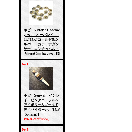
ホピ Victor・Coochw
ytewa オーバレイ 1
8K?14K?ゴールド&シ
ルバー カチーナダン
サー コンチョベルト
[VictorCoochwytewa13]
No.4
ホピ Sonwai インレ
イ ピンクコーラル&
アイボリー&ゴールド
ディバイダーetc TOP
[Sonwai7]
999,999,999円
(税込)
No.5