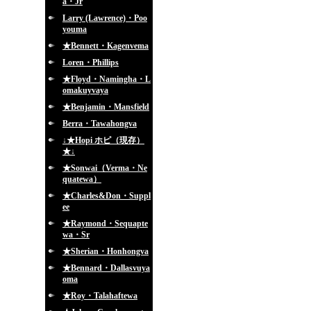
a・Jr
Larry (Lawrence)・Poo
youma
★Bennett・Kagenvema
Loren・Phillips
★Floyd・Namingha・L
omakuyvaya
★Benjamin・Mansfield
Berra・Tawahongva
↓★Hopi ホピ（現存）
★↓
★Sonwai（Verma・Ne
quatewa）
★Charles&Don・Suppl
ee
★Raymond・Sequapte
wa・Sr
★Sherian・Honhongva
★Bennard・Dallasvuya
oma
★Roy・Talahaftewa