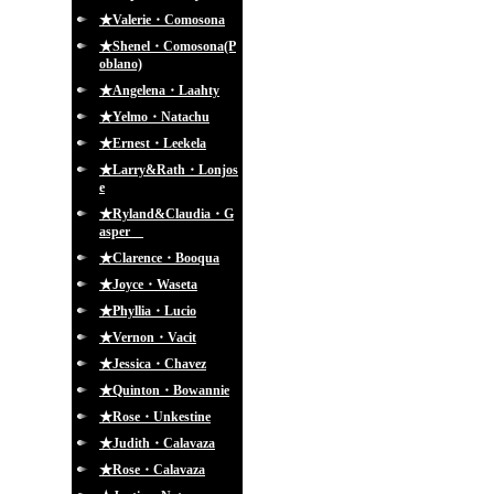
★Valerie・Comosona
★Shenel・Comosona(P
oblano)
★Angelena・Laahty
★Yelmo・Natachu
★Ernest・Leekela
★Larry&Rath・Lonjos
e
★Ryland&Claudia・G
asper
★Clarence・Booqua
★Joyce・Waseta
★Phyllia・Lucio
★Vernon・Vacit
★Jessica・Chavez
★Quinton・Bowannie
★Rose・Unkestine
★Judith・Calavaza
★Rose・Calavaza