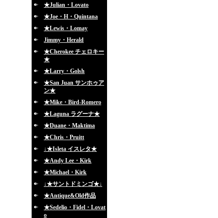
★Julian・Lovato
★Joe・H・Quintana
★Lewis・Lomay
Jimmy・Herald
★Cherokee チェロキー
★
★Larry・Golsh
★San Juan サンホゥア
ン★
★Mike・Bird-Romero
★Laguna ラグーナ★
★Duane・Maktima
★Chris・Pruitt
↓★Isleta イスレタ★
★Andy Lee・Kirk
★Michael・Kirk
↓★サントドミンゴ★↓
★Antique&Old作品
★Sedelio・Fidel・Lovat
o