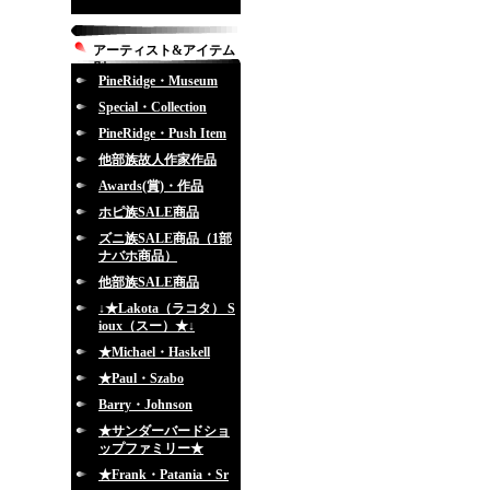
アーティスト&アイテム
別
PineRidge・Museum
Special・Collection
PineRidge・Push Item
他部族故人作家作品
Awards(賞)・作品
ホピ族SALE商品
ズニ族SALE商品（1部
ナバホ商品）
他部族SALE商品
↓★Lakota（ラコタ） S
ioux（スー）★↓
★Michael・Haskell
★Paul・Szabo
Barry・Johnson
★サンダーバードショ
ップファミリー★
★Frank・Patania・Sr