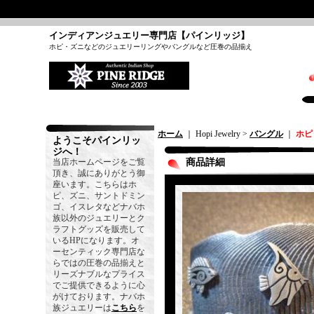
インディアンジュエリー専門店【パインリッジ】
ホピ・ズニなどのジュエリーリングやバングルなど圧巻の品揃え
ホーム
｜ Hopi Jewelry >
バングル
｜
ホピ
ようこそパインリッ
ジへ！
当店ホームページをご覧
商品詳細
頂き、誠にありがとう御
座います。こちらはホ
ピ、ズニ、サントドミン
ゴ、イスレタなどナバホ
族以外のジュエリーとク
ラフトグッズを販売して
いるHPになります。オ
ーセンティック専門店な
らではの圧巻の品揃えと
リーズナブルなプライス
でご提供できるように心
がけております。ナバホ
族ジュエリーは
こちら
を