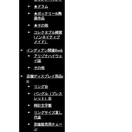
★ドラム
★ポッテリー&陶
器作品
★その他
コレクタブル雑貨
(ノンネイティブ
メイド）
インディアン関連Book
アリゾナハイウェ
イ誌
その他
店舗ディスプレイ用品e
tc
リング台
バングル（ブレス
レット）台
時計文字盤
リングサイズ直し
代金
別途販売用チェー
ン