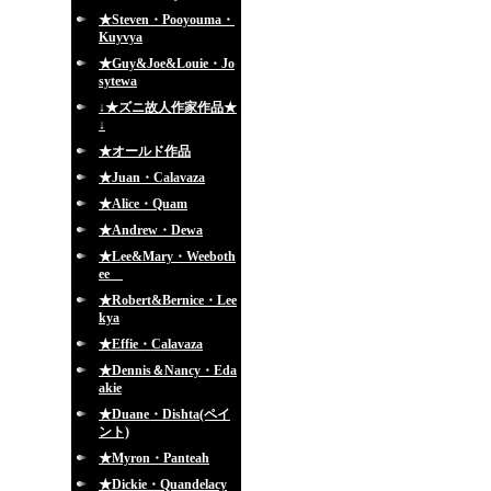
★Steven・Pooyouma・
Kuyvya
★Guy&Joe&Louie・Jo
sytewa
↓★ズニ故人作家作品★
↓
★オールド作品
★Juan・Calavaza
★Alice・Quam
★Andrew・Dewa
★Lee&Mary・Weeboth
ee
★Robert&Bernice・Lee
kya
★Effie・Calavaza
★Dennis＆Nancy・Eda
akie
★Duane・Dishta(ペイ
ント)
★Myron・Panteah
★Dickie・Quandelacy