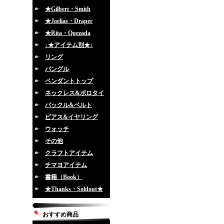
★Gilbert・Smith
★Joelias・Draper
★Rita・Quezada
↓★アイテム別★↓
リング
バングル
ペンダントトップ
ネックレス&ボロタイ
バックル&ベルト
ピアス&イヤリング
ウォッチ
その他
クラフトアイテム
チマヨアイテム
書籍（Book）
★Thanks・Soldout★
おすすめ商品