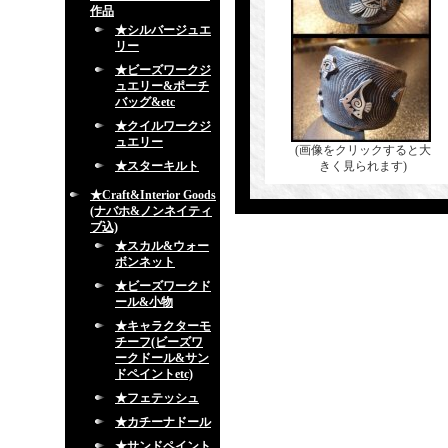
作品
★シルバージュエ
リー
★ビーズワークジ
ュエリー&ポーチ
バッグ&etc
★クイルワークジ
ュエリー
(画像をクリックすると大
★スターキルト
きく見られます)
★Craft&Interior Goods
(ナバホ&ノンネイティ
ブ込)
★スカル&ウォー
ボンネット
★ビーズワークド
ール&小物
★キャラクターモ
チーフ(ビーズワ
ークドール&サン
ドペイントetc)
★フェテッシュ
★カチーナドール
★サンドペイント