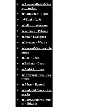
★Anselm&Rosita&Son
ny・Wallace
★Carmichael・Haloo
↓★Zuni ズニ★↓
★Edith・Tsabetsaye
★Veronica・Poblano
★Jake・Livingston
★Lorraine・Waatsa
★Vincent&Soccoro・Jo
hnson
★Don・Dewa
★Barbara・Dewa
★Andrick・Dewa
★Octavius&Irma・Seo
wtewa
★Albert・Banteah
★Ruddell&Nancy・Lac
onsello
★Dale&Sanford&Derri
ck・Edaakie