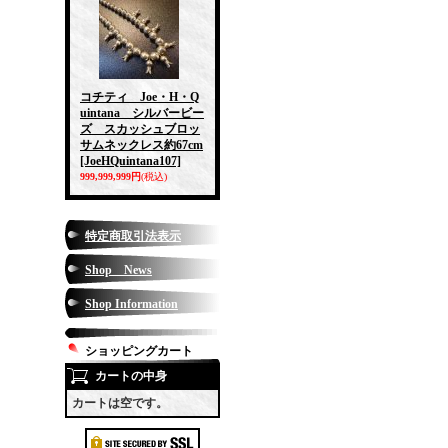
コチティ Joe・H・Q
uintana シルバービー
ズ スカッシュブロッ
サムネックレス約67cm
[JoeHQuintana107]
999,999,999円
(税込)
特定商取引法表示
Shop News
Shop Information
ショッピングカート
カートの中身
カートは空です。