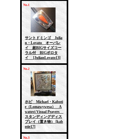
No.1
サントドミンゴ Julia
n・Lovato オーバレ
イ 超BIGサイズコー
ラル付 BIGボロタ
イ
[JulianLovato13]
No.2
ホピ Michael・Kaboti
e（Lomawywesa） A
watovi Visual Prayers
スタンディングディス
プレイ（置き物）
[kab
otie17]
No.3