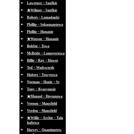
Lawrence・Saufkie
★Wilmer・Saufkie
Robert・Lomadapki
Phillip・Sekaquaptewa
Phillip・Honanie
★Watson・Honanie
Bobbie・Tewa
McBride・Lomayestewa
Billie・Ray・Hawee
Ted・Wadsworth
Hubert・Yowytewa
Norman・Honie・Sr
Tony・Kyasyousie
★Manuel・Hoyungwa
Vernon・Mansfield
Verden・Mansfield
★Willie・Archie・Tala
haftewa
Harvey・Quanimptew