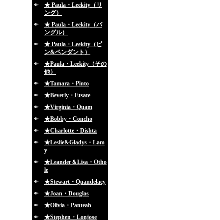
★ Paula・Leekity（リ
ング）
★ Paula・Leekity（バ
ングル）
★ Paula・Leekity（ピ
ン&ペンダント）
★Paula・Leekity（その
他）
★Tamara・Pinto
★Beverly・Etsate
★Virginia・Quam
★Bobby・Concho
★Charlotte・Dishta
★Leslie&Gladys・Lam
y
★Leander＆Lisa・Otho
le
★Stewart・Quandelacy
★Joan・Douglas
★Olivia・Panteah
★Stephen・Lonjose