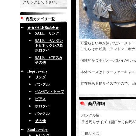
クリックして下さい。
商品カテゴリ一覧
★★SALE商品★★
SALE リング
SALE ペンダン
可愛らしい魚が泳いだシーストー
ト&ネックレス&
こちらはホピ族「アントン・ホナ
ボロタイ
SALE ピアス&
個性的かつホピオーバレイがしっ
その他
Hopi Jewelry
本体ベースはトゥーファーキャス
リング
存在感ある幅サイズですので、目
バングル
ペンダントトップ
ピアス
商品詳細
ボロタイ
バックル
バングル幅
:
その他
手首周りサイズ（開口除く内周&
Zuni Jewelry
可能サイズ
:
★リング