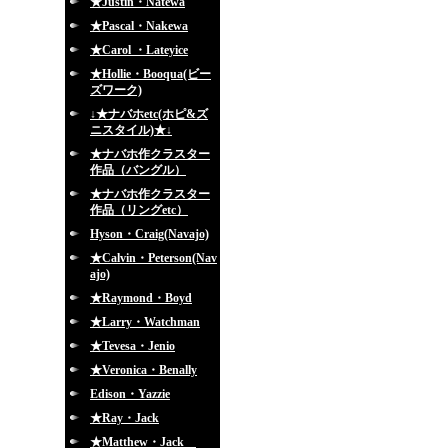
★Justin・Natewa
★Pascal・Nakewa
★Carol ・Lateyice
★Hollie・Booqua(ビー
ズワーク)
↓★ナバホetc(ホピ&ズ
ニスタイル)★↓
★ナバホ作クラスター
作品（バングル）
★ナバホ作クラスター
作品（リングetc）
Hyson・Craig(Navajo)
★Calvin・Peterson(Nav
ajo)
★Raymond・Boyd
★Larry・Watchman
★Tevesa・Jenio
★Veronica・Benally
Edison・Yazzie
★Ray・Jack
★Matthew・Jack