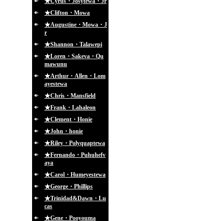
★Cyrus・Josytewa・Jr
★Clifton・Mowa
★Augustine・Mowa・J
r
★Shannon・Talawepi
★Loren・Sakeva・Qu
mawunu
★Arthur・Allen・Lom
ayestewa
★Chris・Mansfield
★Frank・Lahaleon
★Clement・Honie
★John・honie
★Riley・Polyquaptewa
★Fernando・Puhuhefv
aya
★Carol・Humeyestewa
★George・Phillips
★Trinidad&Dawn・Lu
cas
★Gene・Pooyouma