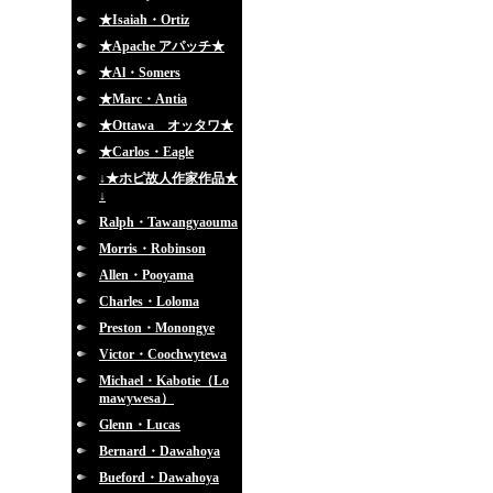
★Isaiah・Ortiz
★Apache アパッチ★
★Al・Somers
★Marc・Antia
★Ottawa オッタワ★
★Carlos・Eagle
↓★ホピ故人作家作品★
↓
Ralph・Tawangyaouma
Morris・Robinson
Allen・Pooyama
Charles・Loloma
Preston・Monongye
Victor・Coochwytewa
Michael・Kabotie（Lo
mawywesa）
Glenn・Lucas
Bernard・Dawahoya
Bueford・Dawahoya