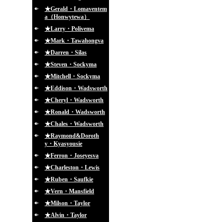
★Gerald・Lomaventem
a（Honwytewa）
★Larry・Polivema
★Mark・Tawahongva
★Darren・Silas
★Steven・Sockyma
★Mitchell・Sockyma
★Eddison・Wadsworth
★Cheryl・Wadsworth
★Ronald・Wadsworth
★Chales・Wadsworth
★Raymond&Doroth
y・Kyasyousie
★Ferron・Joseyesva
★Charleston・Lewis
★Ruben・Saufkie
★Vern・Mansfield
★Milson・Taylor
★Alvin・Taylor