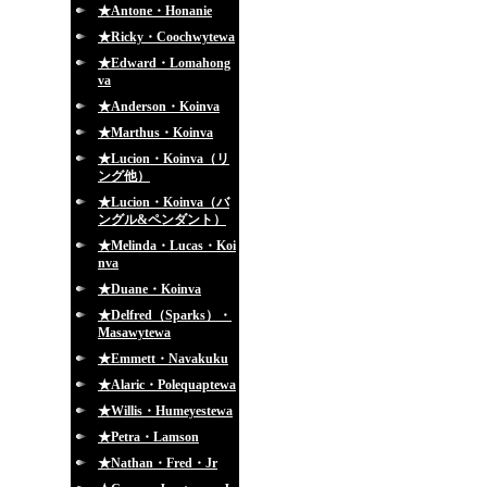
★Antone・Honanie
★Ricky・Coochwytewa
★Edward・Lomahong
va
★Anderson・Koinva
★Marthus・Koinva
★Lucion・Koinva（リ
ング他）
★Lucion・Koinva（バ
ングル&ペンダント）
★Melinda・Lucas・Koi
nva
★Duane・Koinva
★Delfred（Sparks）・
Masawytewa
★Emmett・Navakuku
★Alaric・Polequaptewa
★Willis・Humeyestewa
★Petra・Lamson
★Nathan・Fred・Jr