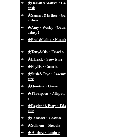
★Harlan＆Monica・Co
onsis
★Sammy＆Esther・Gu
ardian
★Amy・Wesley（Quan
delacy）
★Fred＆Lolita・Natach
u
★Tony&Ola・Eriacho
★Eldrick・Seowtewa
★Phyllis・Coonsis
★Susie&Faye・Lowsay
atee
★Quinton・Quam
★Thompson・Allapow
a
★Rayland&Patty・Eda
akie
★Edmond・Cooyate
★Sullivan・Shebola
★ Andrea・Lonjose