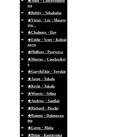
★John・Coochyumpte
wa
★Bobby・Sekakuku
★Victor・Lee・Masaye
sva
★Chalmers・Day
★Eddie・Scott・Kohtal
awva
★Philbert・Poseyesva
★Marcus・Coochwikvi
a
★Gary&Elsie・Yoyokie
★Jason・Takala
★Kevin・Takala
★Weaver・Selina
★Andrew・Saufkie
★Richard・Pawiki
★Ramon・Dalangyaw
ma
★Loren・Maha
★Brian・Kagenvema