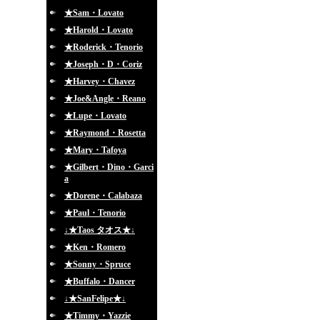
★Sam・Lovato
★Harold・Lovato
★Roderick・Tenorio
★Joseph・D・Coriz
★Harvey・Chavez
★Joe&Angle・Reano
★Lupe・Lovato
★Raymond・Rosetta
★Mary・Tafoya
★Gilbert・Dino・Garci
a
★Dorene・Calabaza
★Paul・Tenorio
↓★Taos タオス★↓
★Ken・Romero
★Sonny・Spruce
★Buffalo・Dancer
↓★SanFelipe★↓
★Timmy・Yazzie