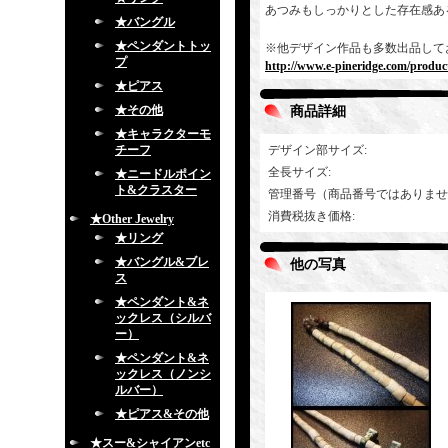
あつみもしっかりとした存在感あ
★バングル
★ペンダントトッ
※他デザイン作品も多数出品して
プ
http://www.e-pineridge.com/produc
★ピアス
★その他
商品詳細
★キャラクターモ
チーフ
デザイン部サイズ
:
全長サイズ
:
★ニードルポイン
ト&クラスター
管理番号（商品番号ではありませ
消費税抜き価格
:
★Other Jewelry
★リング
★バングル&ブレ
他の写真
ス
★ペンダント&ネ
ックレス（シルバ
ー）
★ペンダント&ネ
ックレス（ノンシ
ルバー）
★ピアス&その他
★スー&シャイアンetc