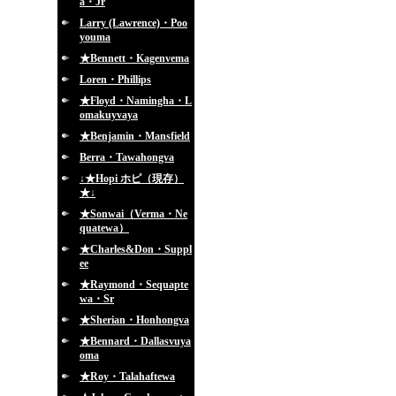
a・Jr
Larry (Lawrence)・Poo
youma
★Bennett・Kagenvema
Loren・Phillips
★Floyd・Namingha・L
omakuyvaya
★Benjamin・Mansfield
Berra・Tawahongva
↓★Hopi ホピ（現存）
★↓
★Sonwai（Verma・Ne
quatewa）
★Charles&Don・Suppl
ee
★Raymond・Sequapte
wa・Sr
★Sherian・Honhongva
★Bennard・Dallasvuya
oma
★Roy・Talahaftewa