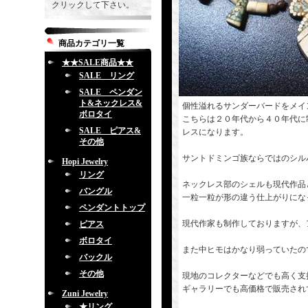
クリックして下さい。
商品カテゴリ一覧
★★SALE商品★★
SALE リング
SALE ペンダン
ト&ネックレス&
個性溢れるサンダーバードをメイ
ボロタイ
こちらは２０年代から４０年代に
SALE ピアス&
レスになります。
その他
サントドミンゴ族ならではのシル
Hopi Jewelry
リング
ネックレス部のシェルも現代作品
バングル
一粒一粒が形の違う仕上がりにな
ペンダントトップ
現代作家も制作しておりますが、
ピアス
ボロタイ
また中ヒモはかなり弱っていたの
バックル
その他
現地のコレクターなどでも高く支
ギャラリーでも高価格で販売され
Zuni Jewelry
★リング