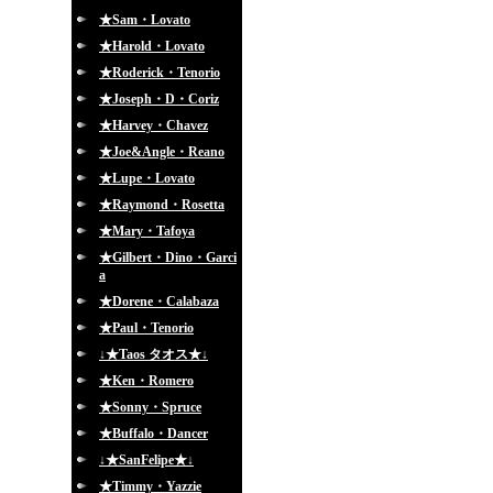
★Sam・Lovato
★Harold・Lovato
★Roderick・Tenorio
★Joseph・D・Coriz
★Harvey・Chavez
★Joe&Angle・Reano
★Lupe・Lovato
★Raymond・Rosetta
★Mary・Tafoya
★Gilbert・Dino・Garci
a
★Dorene・Calabaza
★Paul・Tenorio
↓★Taos タオス★↓
★Ken・Romero
★Sonny・Spruce
★Buffalo・Dancer
↓★SanFelipe★↓
★Timmy・Yazzie