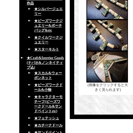
作品
★シルバージュエ
リー
★ビーズワークジ
ュエリー&ポーチ
バッグ&etc
★クイルワークジ
ュエリー
★スターキルト
★Craft&Interior Goods
(ナバホ&ノンネイティ
ブ込)
★スカル&ウォー
ボンネット
★ビーズワークド
(画像をクリックすると大
ール&小物
きく見られます)
★キャラクターモ
チーフ(ビーズワ
ークドール&サン
ドペイントetc)
★フェテッシュ
★カチーナドール
★サンドペイント