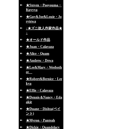
★Steven・Pooyouma・
Kuyvya
★Guy&Joe&Louie・Jo
sytewa
↓★ズニ故人作家作品★
↓
★オールド作品
★Juan・Calavaza
★Alice・Quam
★Andrew・Dewa
★Lee&Mary・Weeboth
ee
★Robert&Bernice・Lee
kya
★Effie・Calavaza
★Dennis＆Nancy・Eda
akie
★Duane・Dishta(ペイ
ント)
★Myron・Panteah
★Dickie・Quandelacy