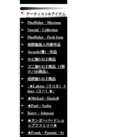
アーティスト&アイテム
別
PineRidge・Museum
Special・Collection
PineRidge・Push Item
他部族故人作家作品
Awards(賞)・作品
ホピ族SALE商品
ズニ族SALE商品（1部
ナバホ商品）
他部族SALE商品
↓★Lakota（ラコタ） S
ioux（スー）★↓
★Michael・Haskell
★Paul・Szabo
Barry・Johnson
★サンダーバードショ
ップファミリー★
★Frank・Patania・Sr