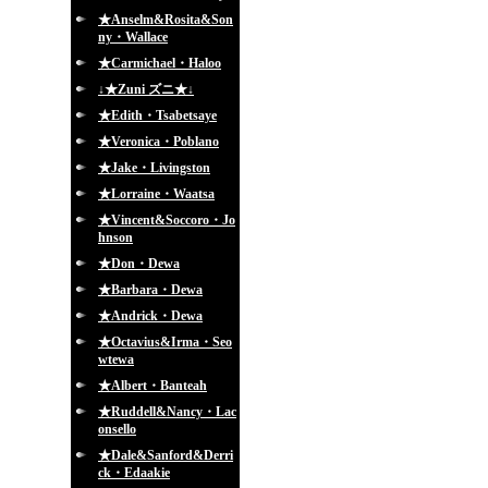
★Anselm&Rosita&Son
ny・Wallace
★Carmichael・Haloo
↓★Zuni ズニ★↓
★Edith・Tsabetsaye
★Veronica・Poblano
★Jake・Livingston
★Lorraine・Waatsa
★Vincent&Soccoro・Jo
hnson
★Don・Dewa
★Barbara・Dewa
★Andrick・Dewa
★Octavius&Irma・Seo
wtewa
★Albert・Banteah
★Ruddell&Nancy・Lac
onsello
★Dale&Sanford&Derri
ck・Edaakie