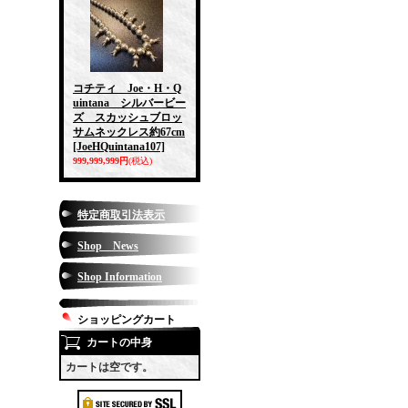
コチティ Joe・H・Q
uintana シルバービー
ズ スカッシュブロッ
サムネックレス約67cm
[JoeHQuintana107]
999,999,999円
(税込)
特定商取引法表示
Shop News
Shop Information
ショッピングカート
カートの中身
カートは空です。