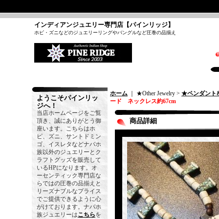
インディアンジュエリー専門店【パインリッジ】
ホピ・ズニなどのジュエリーリングやバングルなど圧巻の品揃え
ホーム
｜ ★Other Jewelry >
★ペンダント
ようこそパインリッ
ード ネックレス約67cm
ジへ！
当店ホームページをご覧
頂き、誠にありがとう御
商品詳細
座います。こちらはホ
ピ、ズニ、サントドミン
ゴ、イスレタなどナバホ
族以外のジュエリーとク
ラフトグッズを販売して
いるHPになります。オ
ーセンティック専門店な
らではの圧巻の品揃えと
リーズナブルなプライス
でご提供できるように心
がけております。ナバホ
族ジュエリーは
こちら
を