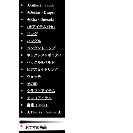
★Gilbert・Smith
★Joelias・Draper
★Rita・Quezada
↓★アイテム別★↓
リング
バングル
ペンダントトップ
ネックレス&ボロタイ
バックル&ベルト
ピアス&イヤリング
ウォッチ
その他
クラフトアイテム
チマヨアイテム
書籍（Book）
★Thanks・Soldout★
おすすめ商品