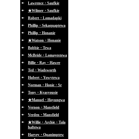
Lawrence・Saufkie
★Wilmer・Saufkie
Robert・Lomadapki
Phillip・Sekaquaptewa
Phillip・Honanie
★Watson・Honanie
Bobbie・Tewa
McBride・Lomayestewa
Billie・Ray・Hawee
Ted・Wadsworth
Hubert・Yowytewa
Norman・Honie・Sr
Tony・Kyasyousie
★Manuel・Hoyungwa
Vernon・Mansfield
Verden・Mansfield
★Willie・Archie・Tala
haftewa
Harvey・Quanimptew