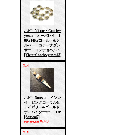
ホピ Victor・Coochw
ytewa オーバレイ 1
8K?14K?ゴールド&シ
ルバー カチーナダン
サー コンチョベルト
[VictorCoochwytewa13]
No.4
ホピ Sonwai インレ
イ ピンクコーラル&
アイボリー&ゴールド
ディバイダーetc TOP
[Sonwai7]
999,999,999円
(税込)
No.5