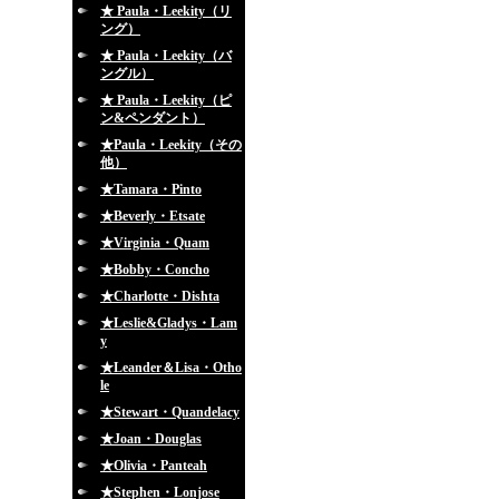
★ Paula・Leekity（リ
ング）
★ Paula・Leekity（バ
ングル）
★ Paula・Leekity（ピ
ン&ペンダント）
★Paula・Leekity（その
他）
★Tamara・Pinto
★Beverly・Etsate
★Virginia・Quam
★Bobby・Concho
★Charlotte・Dishta
★Leslie&Gladys・Lam
y
★Leander＆Lisa・Otho
le
★Stewart・Quandelacy
★Joan・Douglas
★Olivia・Panteah
★Stephen・Lonjose