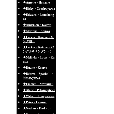
★Antone・Honanie
★Ricky・Coochwytewa
★Edward・Lomahong
va
★Anderson・Koinva
★Marthus・Koinva
★Lucion・Koinva（リ
ング他）
★Lucion・Koinva（バ
ングル&ペンダント）
★Melinda・Lucas・Koi
nva
★Duane・Koinva
★Delfred（Sparks）・
Masawytewa
★Emmett・Navakuku
★Alaric・Polequaptewa
★Willis・Humeyestewa
★Petra・Lamson
★Nathan・Fred・Jr