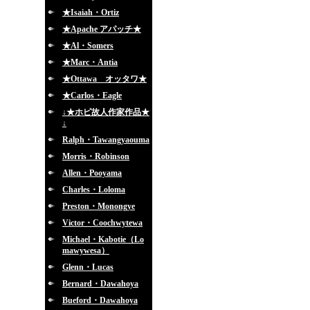
★Isaiah・Ortiz
★Apache アパッチ★
★Al・Somers
★Marc・Antia
★Ottawa オッタワ★
★Carlos・Eagle
↓★ホピ故人作家作品★
↓
Ralph・Tawangyaouma
Morris・Robinson
Allen・Pooyama
Charles・Loloma
Preston・Monongye
Victor・Coochwytewa
Michael・Kabotie（Lo
mawywesa）
Glenn・Lucas
Bernard・Dawahoya
Bueford・Dawahoya