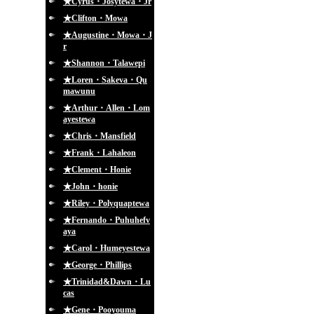
★Cyrus・Josytewa・Jr
★Clifton・Mowa
★Augustine・Mowa・J
r
★Shannon・Talawepi
★Loren・Sakeva・Qu
mawunu
★Arthur・Allen・Lom
ayestewa
★Chris・Mansfield
★Frank・Lahaleon
★Clement・Honie
★John・honie
★Riley・Polyquaptewa
★Fernando・Puhuhefv
aya
★Carol・Humeyestewa
★George・Phillips
★Trinidad&Dawn・Lu
cas
★Gene・Pooyouma