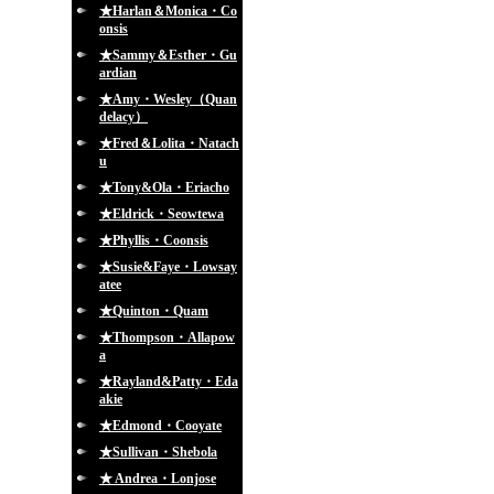
★Harlan＆Monica・Co
onsis
★Sammy＆Esther・Gu
ardian
★Amy・Wesley（Quan
delacy）
★Fred＆Lolita・Natach
u
★Tony&Ola・Eriacho
★Eldrick・Seowtewa
★Phyllis・Coonsis
★Susie&Faye・Lowsay
atee
★Quinton・Quam
★Thompson・Allapow
a
★Rayland&Patty・Eda
akie
★Edmond・Cooyate
★Sullivan・Shebola
★ Andrea・Lonjose