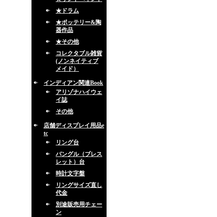
★ドラム
★ポッテリー&陶
器作品
★その他
コレクタブル雑貨
(ノンネイティブ
メイド）
インディアン関連Book
アリゾナハイウェ
イ誌
その他
店舗ディスプレイ用品e
tc
リング台
バングル（ブレス
レット）台
時計文字盤
リングサイズ直し
代金
別途販売用チェー
ン