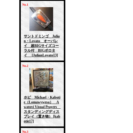
No.1
サントドミンゴ Julia
n・Lovato オーバレ
イ 超BIGサイズコー
ラル付 BIGボロタ
イ
[JulianLovato13]
No.2
ホピ Michael・Kaboti
e（Lomawywesa） A
watovi Visual Prayers
スタンディングディス
プレイ（置き物）
[kab
otie17]
No.3