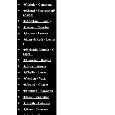
★Valerie・Comosona
★Shenel・Comosona(P
oblano)
★Angelena・Laahty
★Yelmo・Natachu
★Ernest・Leekela
★Larry&Rath・Lonjos
e
★Ryland&Claudia・G
asper
★Clarence・Booqua
★Joyce・Waseta
★Phyllia・Lucio
★Vernon・Vacit
★Jessica・Chavez
★Quinton・Bowannie
★Rose・Unkestine
★Judith・Calavaza
★Rose・Calavaza