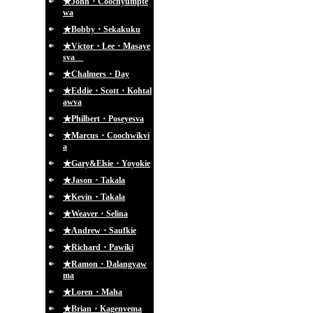
★John・Coochyumpte
wa
★Bobby・Sekakuku
★Victor・Lee・Masaye
sva
★Chalmers・Day
★Eddie・Scott・Kohtal
awva
★Philbert・Poseyesva
★Marcus・Coochwikvi
a
★Gary&Elsie・Yoyokie
★Jason・Takala
★Kevin・Takala
★Weaver・Selina
★Andrew・Saufkie
★Richard・Pawiki
★Ramon・Dalangyaw
ma
★Loren・Maha
★Brian・Kagenvema