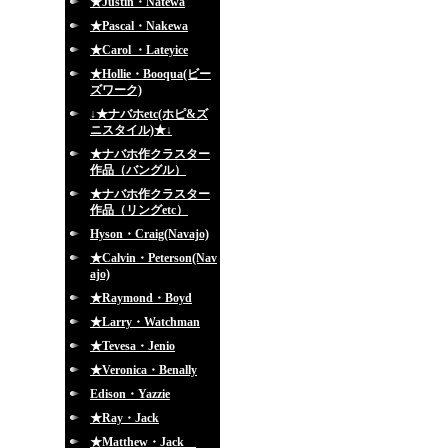
★Justin・Natewa
★Pascal・Nakewa
★Carol ・Lateyice
★Hollie・Booqua(ビー
ズワーク)
↓★ナバホetc(ホピ&ズ
ニスタイル)★↓
★ナバホ作クラスター
作品（バングル）
★ナバホ作クラスター
作品（リングetc）
Hyson・Craig(Navajo)
★Calvin・Peterson(Nav
ajo)
★Raymond・Boyd
★Larry・Watchman
★Tevesa・Jenio
★Veronica・Benally
Edison・Yazzie
★Ray・Jack
★Matthew・Jack