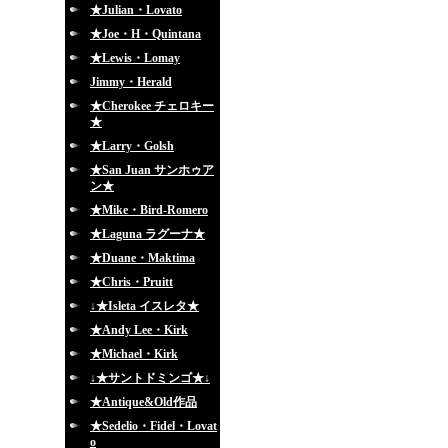
★Julian・Lovato
★Joe・H・Quintana
★Lewis・Lomay
Jimmy・Herald
★Cherokee チェロキー
★
★Larry・Golsh
★San Juan サンホゥア
ン★
★Mike・Bird-Romero
★Laguna ラグーナ★
★Duane・Maktima
★Chris・Pruitt
↓★Isleta イスレタ★
★Andy Lee・Kirk
★Michael・Kirk
↓★サントドミンゴ★↓
★Antique&Old作品
★Sedelio・Fidel・Lovat
o