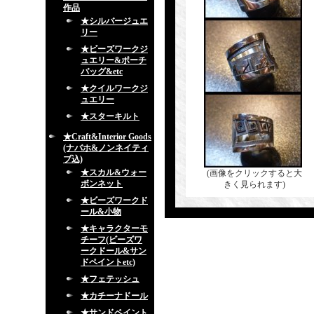
作品
★シルバージュエ
リー
★ビーズワークジ
ュエリー&ポーチ
バッグ&etc
★クイルワークジ
ュエリー
★スターキルト
★Craft&Interior Goods
(ナバホ&ノンネイティ
ブ込)
★スカル&ウォー
(画像をクリックすると大
ボンネット
きく見られます)
★ビーズワークド
ール&小物
★キャラクターモ
チーフ(ビーズワ
ークドール&サン
ドペイントetc)
★フェテッシュ
★カチーナドール
★サンドペイント