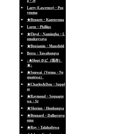
a・Jr
Larry (Lawrence)・Poo
youma
★Bennett・Kagenvema
Loren・Phillips
★Floyd・Namingha・L
omakuyvaya
★Benjamin・Mansfield
Berra・Tawahongva
↓★Hopi ホピ（現存）
★↓
★Sonwai（Verma・Ne
quatewa）
★Charles&Don・Suppl
ee
★Raymond・Sequapte
wa・Sr
★Sherian・Honhongva
★Bennard・Dallasvuya
oma
★Roy・Talahaftewa