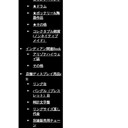
★ドラム
★ポッテリー&陶
器作品
★その他
コレクタブル雑貨
(ノンネイティブ
メイド）
インディアン関連Book
アリゾナハイウェ
イ誌
その他
店舗ディスプレイ用品e
tc
リング台
バングル（ブレス
レット）台
時計文字盤
リングサイズ直し
代金
別途販売用チェー
ン