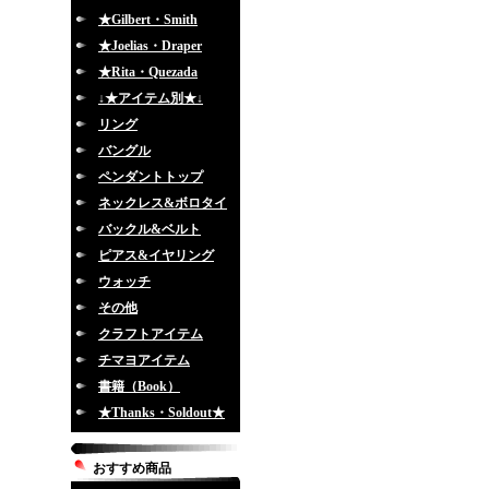
★Gilbert・Smith
★Joelias・Draper
★Rita・Quezada
↓★アイテム別★↓
リング
バングル
ペンダントトップ
ネックレス&ボロタイ
バックル&ベルト
ピアス&イヤリング
ウォッチ
その他
クラフトアイテム
チマヨアイテム
書籍（Book）
★Thanks・Soldout★
おすすめ商品