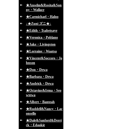
★Anselm&Rosita&Son
ny・Wallace
★Carmichael・Haloo
↓★Zuni ズニ★↓
★Edith・Tsabetsaye
★Veronica・Poblano
★Jake・Livingston
★Lorraine・Waatsa
★Vincent&Soccoro・Jo
hnson
★Don・Dewa
★Barbara・Dewa
★Andrick・Dewa
★Octavius&Irma・Seo
wtewa
★Albert・Banteah
★Ruddell&Nancy・Lac
onsello
★Dale&Sanford&Derri
ck・Edaakie