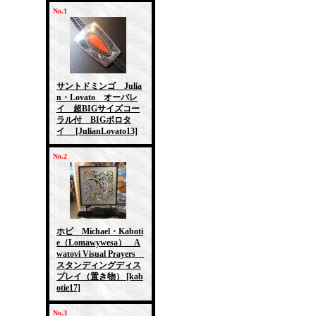
No.1
サントドミンゴ Julia
n・Lovato オーバレ
イ 超BIGサイズコー
ラル付 BIGボロタ
イ
[JulianLovato13]
No.2
ホピ Michael・Kaboti
e（Lomawywesa） A
watovi Visual Prayers
スタンディングディス
プレイ（置き物）
[kab
otie17]
No.3