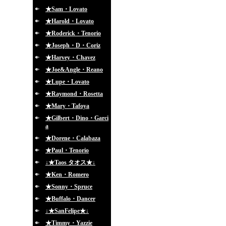
★Sam・Lovato
★Harold・Lovato
★Roderick・Tenorio
★Joseph・D・Coriz
★Harvey・Chavez
★Joe&Angle・Reano
★Lupe・Lovato
★Raymond・Rosetta
★Mary・Tafoya
★Gilbert・Dino・Garci
a
★Dorene・Calabaza
★Paul・Tenorio
↓★Taos タオス★↓
★Ken・Romero
★Sonny・Spruce
★Buffalo・Dancer
↓★SanFelipe★↓
★Timmy・Yazzie