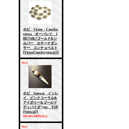
ホピ Victor・Coochw
ytewa オーバレイ 1
8K?14K?ゴールド&シ
ルバー カチーナダン
サー コンチョベルト
[VictorCoochwytewa13]
No.4
ホピ Sonwai インレ
イ ピンクコーラル&
アイボリー&ゴールド
ディバイダーetc TOP
[Sonwai7]
999,999,999円
(税込)
No.5