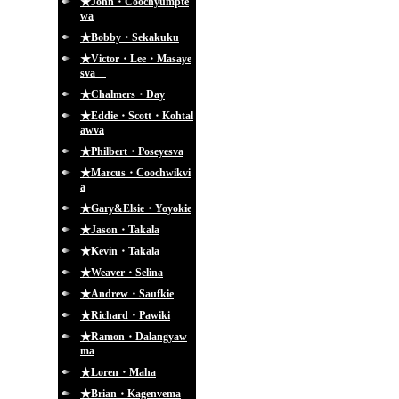
★John・Coochyumpte
wa
★Bobby・Sekakuku
★Victor・Lee・Masaye
sva
★Chalmers・Day
★Eddie・Scott・Kohtal
awva
★Philbert・Poseyesva
★Marcus・Coochwikvi
a
★Gary&Elsie・Yoyokie
★Jason・Takala
★Kevin・Takala
★Weaver・Selina
★Andrew・Saufkie
★Richard・Pawiki
★Ramon・Dalangyaw
ma
★Loren・Maha
★Brian・Kagenvema