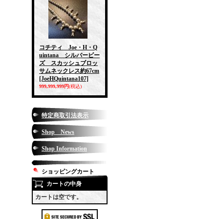
コチティ Joe・H・Q
uintana シルバービー
ズ スカッシュブロッ
サムネックレス約67cm
[JoeHQuintana107]
999,999,999円
(税込)
特定商取引法表示
Shop News
Shop Information
ショッピングカート
カートの中身
カートは空です。