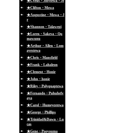
★Cyrus・Josytewa・Jr
★Clifton・Mowa
★Augustine・Mowa・J
r
★Shannon・Talawepi
★Loren・Sakeva・Qu
mawunu
★Arthur・Allen・Lom
ayestewa
★Chris・Mansfield
★Frank・Lahaleon
★Clement・Honie
★John・honie
★Riley・Polyquaptewa
★Fernando・Puhuhefv
aya
★Carol・Humeyestewa
★George・Phillips
★Trinidad&Dawn・Lu
cas
★Gene・Pooyouma