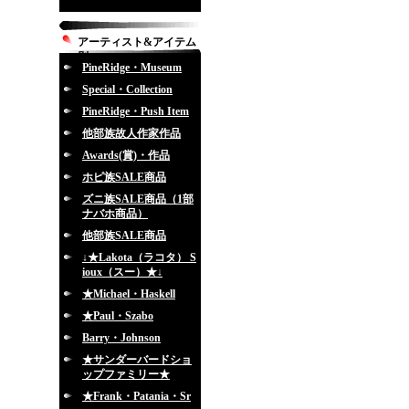
アーティスト&アイテム
別
PineRidge・Museum
Special・Collection
PineRidge・Push Item
他部族故人作家作品
Awards(賞)・作品
ホピ族SALE商品
ズニ族SALE商品（1部
ナバホ商品）
他部族SALE商品
↓★Lakota（ラコタ） S
ioux（スー）★↓
★Michael・Haskell
★Paul・Szabo
Barry・Johnson
★サンダーバードショ
ップファミリー★
★Frank・Patania・Sr