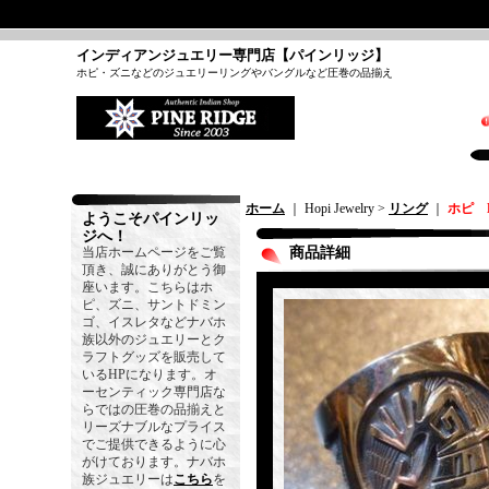
インディアンジュエリー専門店【パインリッジ】
ホピ・ズニなどのジュエリーリングやバングルなど圧巻の品揃え
ホーム
｜ Hopi Jewelry >
リング
｜
ホピ L
ようこそパインリッ
ジへ！
当店ホームページをご覧
商品詳細
頂き、誠にありがとう御
座います。こちらはホ
ピ、ズニ、サントドミン
ゴ、イスレタなどナバホ
族以外のジュエリーとク
ラフトグッズを販売して
いるHPになります。オ
ーセンティック専門店な
らではの圧巻の品揃えと
リーズナブルなプライス
でご提供できるように心
がけております。ナバホ
族ジュエリーは
こちら
を