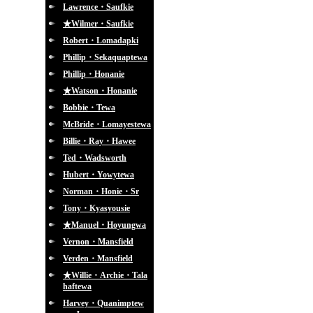
Lawrence・Saufkie
★Wilmer・Saufkie
Robert・Lomadapki
Phillip・Sekaquaptewa
Phillip・Honanie
★Watson・Honanie
Bobbie・Tewa
McBride・Lomayestewa
Billie・Ray・Hawee
Ted・Wadsworth
Hubert・Yowytewa
Norman・Honie・Sr
Tony・Kyasyousie
★Manuel・Hoyungwa
Vernon・Mansfield
Verden・Mansfield
★Willie・Archie・Tala
haftewa
Harvey・Quanimptew