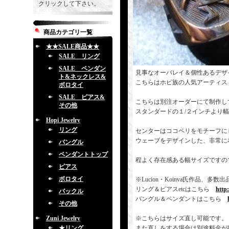
クリックして下さい。
商品カテゴリ一覧
★★SALE商品★★
SALE リング
SALE ペンダン
見事なオーバレイ＆個性あるデザ
ト&ネックレス&
こちらはホピ族の人気アーティス
ボロタイ
SALE ピアス&
こちらは別注オーダーにて制作し
その他
スタンダードの１/２インチより
Hopi Jewelry
リング
センターはココペリをモチーフに
ウェーブをデザインした、非常に
バングル
ペンダントトップ
程よく存在感ある幅サイズですの
ピアス
ボロタイ
※Lucion・Koinva氏作品
リング＆ピアスetcはこちら
http
バックル
バングル＆ペンダントはこちら
その他
Zuni Jewelry
※こちらはサイズ直し可能です。
★リング
また直しをする場合は別途料金が