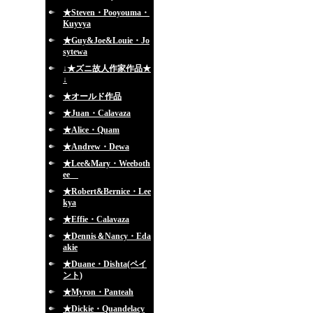
★Steven・Pooyouma・
Kuyvya
★Guy&Joe&Louie・Jo
sytewa
↓★ズニ故人作家作品★
↓
★オールド作品
★Juan・Calavaza
★Alice・Quam
★Andrew・Dewa
★Lee&Mary・Weeboth
ee
★Robert&Bernice・Lee
kya
★Effie・Calavaza
★Dennis＆Nancy・Eda
akie
★Duane・Dishta(ペイ
ント)
★Myron・Panteah
★Dickie・Quandelacy