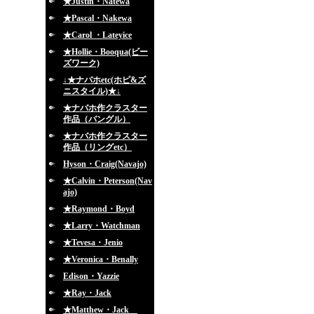
★Justin・Natewa
★Pascal・Nakewa
★Carol ・Lateyice
★Hollie・Booqua(ビー
ズワーク)
↓★ナバホetc(ホピ&ズ
ニスタイル)★↓
★ナバホ作クラスター
作品（バングル）
★ナバホ作クラスター
作品（リングetc）
Hyson・Craig(Navajo)
★Calvin・Peterson(Nav
ajo)
★Raymond・Boyd
★Larry・Watchman
★Tevesa・Jenio
★Veronica・Benally
Edison・Yazzie
★Ray・Jack
★Matthew・Jack