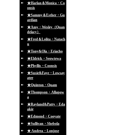
★Harlan＆Monica・Co
onsis
★Sammy＆Esther・Gu
ardian
★Amy・Wesley（Quan
delacy）
★Fred＆Lolita・Natach
u
★Tony&Ola・Eriacho
★Eldrick・Seowtewa
★Phyllis・Coonsis
★Susie&Faye・Lowsay
atee
★Quinton・Quam
★Thompson・Allapow
a
★Rayland&Patty・Eda
akie
★Edmond・Cooyate
★Sullivan・Shebola
★ Andrea・Lonjose