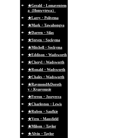
★Gerald・Lomaventem
a（Honwytewa）
★Larry・Polivema
★Mark・Tawahongva
★Darren・Silas
★Steven・Sockyma
★Mitchell・Sockyma
★Eddison・Wadsworth
★Cheryl・Wadsworth
★Ronald・Wadsworth
★Chales・Wadsworth
★Raymond&Doroth
y・Kyasyousie
★Ferron・Joseyesva
★Charleston・Lewis
★Ruben・Saufkie
★Vern・Mansfield
★Milson・Taylor
★Alvin・Taylor