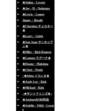
★Julian・Lovato
★Joe・H・Quintana
★Lewis・Lomay
Jimmy・Herald
★Cherokee チェロキー
★
★Larry・Golsh
★San Juan サンホゥア
ン★
★Mike・Bird-Romero
★Laguna ラグーナ★
★Duane・Maktima
★Chris・Pruitt
↓★Isleta イスレタ★
★Andy Lee・Kirk
★Michael・Kirk
↓★サントドミンゴ★↓
★Antique&Old作品
★Sedelio・Fidel・Lovat
o