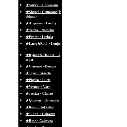
★Valerie・Comosona
★Shenel・Comosona(P
oblano)
★Angelena・Laahty
★Yelmo・Natachu
★Ernest・Leekela
★Larry&Rath・Lonjos
e
★Ryland&Claudia・G
asper
★Clarence・Booqua
★Joyce・Waseta
★Phyllia・Lucio
★Vernon・Vacit
★Jessica・Chavez
★Quinton・Bowannie
★Rose・Unkestine
★Judith・Calavaza
★Rose・Calavaza