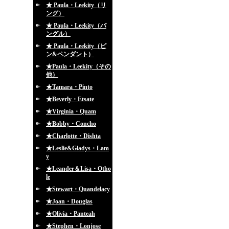
★ Paula・Leekity（リ
ング）
★ Paula・Leekity（バ
ングル）
★ Paula・Leekity（ピ
ン&ペンダント）
★Paula・Leekity（その
他）
★Tamara・Pinto
★Beverly・Etsate
★Virginia・Quam
★Bobby・Concho
★Charlotte・Dishta
★Leslie&Gladys・Lam
y
★Leander＆Lisa・Otho
le
★Stewart・Quandelacy
★Joan・Douglas
★Olivia・Panteah
★Stephen・Lonjose