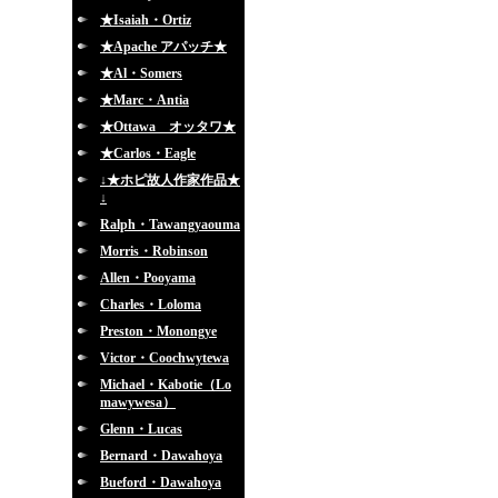
★Isaiah・Ortiz
★Apache アパッチ★
★Al・Somers
★Marc・Antia
★Ottawa オッタワ★
★Carlos・Eagle
↓★ホピ故人作家作品★
↓
Ralph・Tawangyaouma
Morris・Robinson
Allen・Pooyama
Charles・Loloma
Preston・Monongye
Victor・Coochwytewa
Michael・Kabotie（Lo
mawywesa）
Glenn・Lucas
Bernard・Dawahoya
Bueford・Dawahoya