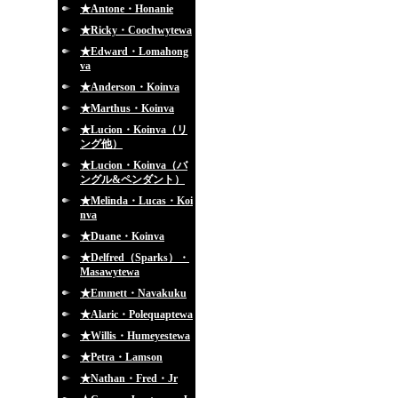
★Antone・Honanie
★Ricky・Coochwytewa
★Edward・Lomahong
va
★Anderson・Koinva
★Marthus・Koinva
★Lucion・Koinva（リ
ング他）
★Lucion・Koinva（バ
ングル&ペンダント）
★Melinda・Lucas・Koi
nva
★Duane・Koinva
★Delfred（Sparks）・
Masawytewa
★Emmett・Navakuku
★Alaric・Polequaptewa
★Willis・Humeyestewa
★Petra・Lamson
★Nathan・Fred・Jr