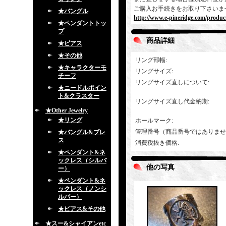
ご購入お手続きをお取り下さいま
★バングル
http://www.e-pineridge.com/produc
★ペンダントトッ
プ
商品詳細
★ピアス
★その他
リング部幅
:
★キャラクターモ
リングサイズ
:
チーフ
リングサイズ直しについて
:
★ニードルポイン
ト&クラスター
リングサイズ直し代金納期
:
★Other Jewelry
★リング
ホールマーク
:
管理番号（商品番号ではありませ
★バングル&ブレ
ス
消費税抜き価格
:
★ペンダント&ネ
ックレス（シルバ
他の写真
ー）
★ペンダント&ネ
ックレス（ノンシ
ルバー）
★ピアス&その他
★スー&シャイアンetc