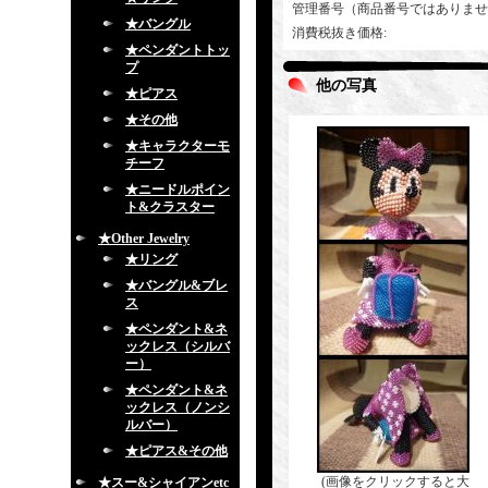
管理番号（商品番号ではありませ
★バングル
消費税抜き価格
:
★ペンダントトッ
プ
他の写真
★ピアス
★その他
★キャラクターモ
チーフ
★ニードルポイン
ト&クラスター
★Other Jewelry
★リング
★バングル&ブレ
ス
★ペンダント&ネ
ックレス（シルバ
ー）
★ペンダント&ネ
ックレス（ノンシ
ルバー）
★ピアス&その他
(画像をクリックすると大
★スー&シャイアンetc