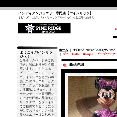
インディアンジュエリー専門店【パインリッジ】
ホピ・ズニなどのジュエリーリングやバングルなど圧巻の品揃え
ホーム
｜ ★Craft&Interior Goods(
ようこそパインリッ
｜
ズニ Hollie・Booqua ビーズワ
ジへ！
当店ホームページをご覧
頂き、誠にありがとう御
商品詳細
座います。こちらはホ
ピ、ズニ、サントドミン
ゴ、イスレタなどナバホ
族以外のジュエリーとク
ラフトグッズを販売して
いるHPになります。オ
ーセンティック専門店な
らではの圧巻の品揃えと
リーズナブルなプライス
でご提供できるように心
がけております。ナバホ
族ジュエリーは
こちら
を