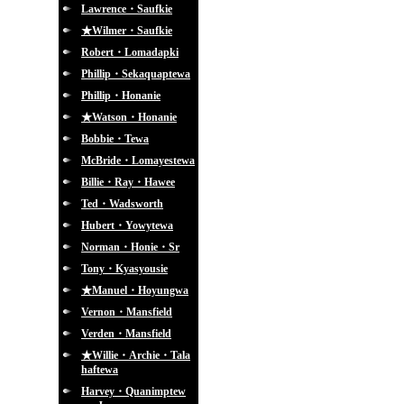
Lawrence・Saufkie
★Wilmer・Saufkie
Robert・Lomadapki
Phillip・Sekaquaptewa
Phillip・Honanie
★Watson・Honanie
Bobbie・Tewa
McBride・Lomayestewa
Billie・Ray・Hawee
Ted・Wadsworth
Hubert・Yowytewa
Norman・Honie・Sr
Tony・Kyasyousie
★Manuel・Hoyungwa
Vernon・Mansfield
Verden・Mansfield
★Willie・Archie・Tala
haftewa
Harvey・Quanimptew