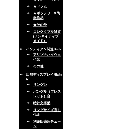
★ドラム
★ポッテリー&陶
器作品
★その他
コレクタブル雑貨
(ノンネイティブ
メイド）
インディアン関連Book
アリゾナハイウェ
イ誌
その他
店舗ディスプレイ用品e
tc
リング台
バングル（ブレス
レット）台
時計文字盤
リングサイズ直し
代金
別途販売用チェー
ン