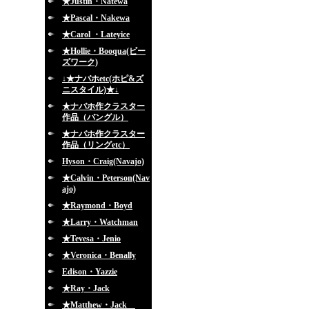
★Justin・Natewa
★Pascal・Nakewa
★Carol ・Lateyice
★Hollie・Booqua(ビー
ズワーク)
↓★ナバホetc(ホピ&ズ
ニスタイル)★↓
★ナバホ作クラスター
作品（バングル）
★ナバホ作クラスター
作品（リングetc）
Hyson・Craig(Navajo)
★Calvin・Peterson(Nav
ajo)
★Raymond・Boyd
★Larry・Watchman
★Tevesa・Jenio
★Veronica・Benally
Edison・Yazzie
★Ray・Jack
★Matthew・Jack