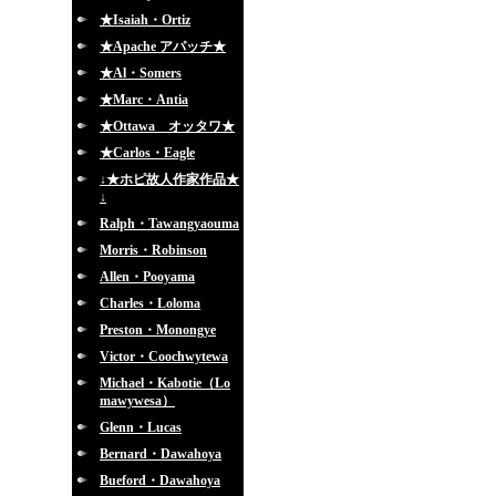
★Isaiah・Ortiz
★Apache アパッチ★
★Al・Somers
★Marc・Antia
★Ottawa オッタワ★
★Carlos・Eagle
↓★ホピ故人作家作品★
↓
Ralph・Tawangyaouma
Morris・Robinson
Allen・Pooyama
Charles・Loloma
Preston・Monongye
Victor・Coochwytewa
Michael・Kabotie（Lo
mawywesa）
Glenn・Lucas
Bernard・Dawahoya
Bueford・Dawahoya