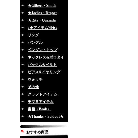
★Gilbert・Smith
★Joelias・Draper
★Rita・Quezada
↓★アイテム別★↓
リング
バングル
ペンダントトップ
ネックレス&ボロタイ
バックル&ベルト
ピアス&イヤリング
ウォッチ
その他
クラフトアイテム
チマヨアイテム
書籍（Book）
★Thanks・Soldout★
おすすめ商品