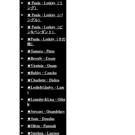
★ Paula・Leekity（リ
ング）
★ Paula・Leekity（バ
ングル）
★ Paula・Leekity（ピ
ン&ペンダント）
★Paula・Leekity（その
他）
★Tamara・Pinto
★Beverly・Etsate
★Virginia・Quam
★Bobby・Concho
★Charlotte・Dishta
★Leslie&Gladys・Lam
y
★Leander＆Lisa・Otho
le
★Stewart・Quandelacy
★Joan・Douglas
★Olivia・Panteah
★Stephen・Lonjose