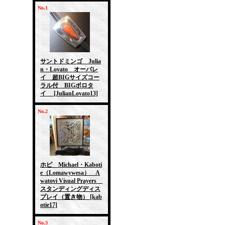
No.1
サントドミンゴ Julia
n・Lovato オーバレ
イ 超BIGサイズコー
ラル付 BIGボロタ
イ
[JulianLovato13]
No.2
ホピ Michael・Kaboti
e（Lomawywesa） A
watovi Visual Prayers
スタンディングディス
プレイ（置き物）
[kab
otie17]
No.3