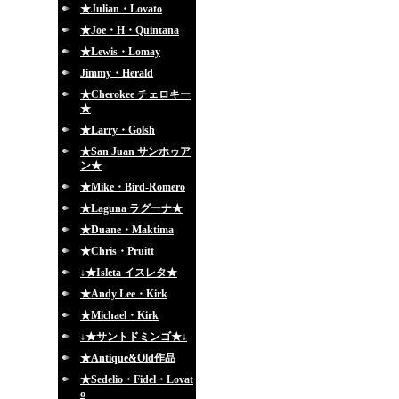
★Julian・Lovato
★Joe・H・Quintana
★Lewis・Lomay
Jimmy・Herald
★Cherokee チェロキー
★
★Larry・Golsh
★San Juan サンホゥア
ン★
★Mike・Bird-Romero
★Laguna ラグーナ★
★Duane・Maktima
★Chris・Pruitt
↓★Isleta イスレタ★
★Andy Lee・Kirk
★Michael・Kirk
↓★サントドミンゴ★↓
★Antique&Old作品
★Sedelio・Fidel・Lovat
o