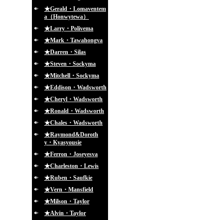
★Gerald・Lomaventem
a（Honwytewa）
★Larry・Polivema
★Mark・Tawahongva
★Darren・Silas
★Steven・Sockyma
★Mitchell・Sockyma
★Eddison・Wadsworth
★Cheryl・Wadsworth
★Ronald・Wadsworth
★Chales・Wadsworth
★Raymond&Doroth
y・Kyasyousie
★Ferron・Joseyesva
★Charleston・Lewis
★Ruben・Saufkie
★Vern・Mansfield
★Milson・Taylor
★Alvin・Taylor