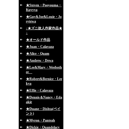
★Steven・Pooyouma・
Kuyvya
★Guy&Joe&Louie・Jo
sytewa
↓★ズニ故人作家作品★
↓
★オールド作品
★Juan・Calavaza
★Alice・Quam
★Andrew・Dewa
★Lee&Mary・Weeboth
ee
★Robert&Bernice・Lee
kya
★Effie・Calavaza
★Dennis＆Nancy・Eda
akie
★Duane・Dishta(ペイ
ント)
★Myron・Panteah
★Dickie・Quandelacy