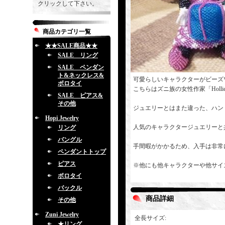
クリックして下さい。
商品カテゴリ一覧
★★SALE商品★★
SALE リング
SALE ペンダン
ト&ネックレス&
可愛らしいキャラクターがビーズ
ボロタイ
こちらはズニ族の女性作家「Holli
SALE ピアス&
その他
ジュエリーとはまた違った、ハン
Hopi Jewelry
人気のキャラクタージュエリーと
リング
バングル
手間暇がかかるため、入手は非常
ペンダントトップ
ピアス
※他にも他キャラクターや他サイ
ボロタイ
バックル
商品詳細
その他
Zuni Jewelry
全長サイズ
:
★リング