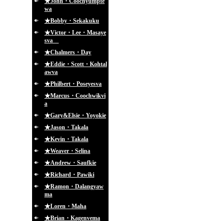
★John・Coochyumpte
wa
★Bobby・Sekakuku
★Victor・Lee・Masaye
sva
★Chalmers・Day
★Eddie・Scott・Kohtal
awva
★Philbert・Poseyesva
★Marcus・Coochwikvi
a
★Gary&Elsie・Yoyokie
★Jason・Takala
★Kevin・Takala
★Weaver・Selina
★Andrew・Saufkie
★Richard・Pawiki
★Ramon・Dalangyaw
ma
★Loren・Maha
★Brian・Kagenvema