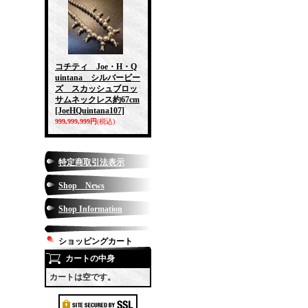
コチティ Joe・H・Q
uintana シルバービー
ズ スカッシュブロッ
サムネックレス約67cm
[JoeHQuintana107]
999,999,999円
(税込)
特定商取引法表示
Shop News
Shop Information
ショッピングカート
カートの中身
カートは空です。