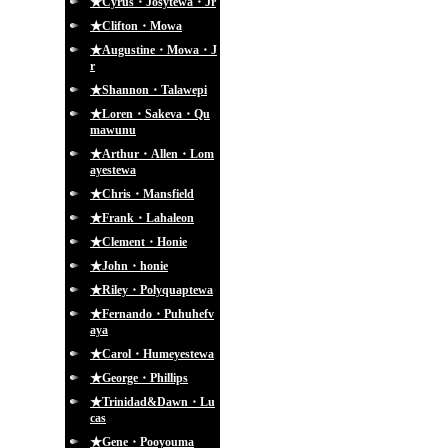
★Cyrus・Josytewa・Jr
★Clifton・Mowa
★Augustine・Mowa・J
r
★Shannon・Talawepi
★Loren・Sakeva・Qu
mawunu
★Arthur・Allen・Lom
ayestewa
★Chris・Mansfield
★Frank・Lahaleon
★Clement・Honie
★John・honie
★Riley・Polyquaptewa
★Fernando・Puhuhefv
aya
★Carol・Humeyestewa
★George・Phillips
★Trinidad&Dawn・Lu
cas
★Gene・Pooyouma