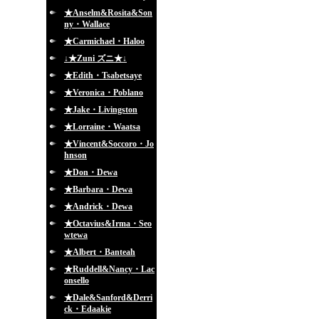
★Anselm&Rosita&Son
ny・Wallace
★Carmichael・Haloo
↓★Zuni ズニ★↓
★Edith・Tsabetsaye
★Veronica・Poblano
★Jake・Livingston
★Lorraine・Waatsa
★Vincent&Soccoro・Jo
hnson
★Don・Dewa
★Barbara・Dewa
★Andrick・Dewa
★Octavius&Irma・Seo
wtewa
★Albert・Banteah
★Ruddell&Nancy・Lac
onsello
★Dale&Sanford&Derri
ck・Edaakie