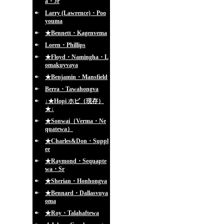
a・Jr
Larry (Lawrence)・Poo
youma
★Bennett・Kagenvema
Loren・Phillips
★Floyd・Namingha・L
omakuyvaya
★Benjamin・Mansfield
Berra・Tawahongva
↓★Hopi ホピ（現存）
★↓
★Sonwai（Verma・Ne
quatewa）
★Charles&Don・Suppl
ee
★Raymond・Sequapte
wa・Sr
★Sherian・Honhongva
★Bennard・Dallasvuya
oma
★Roy・Talahaftewa