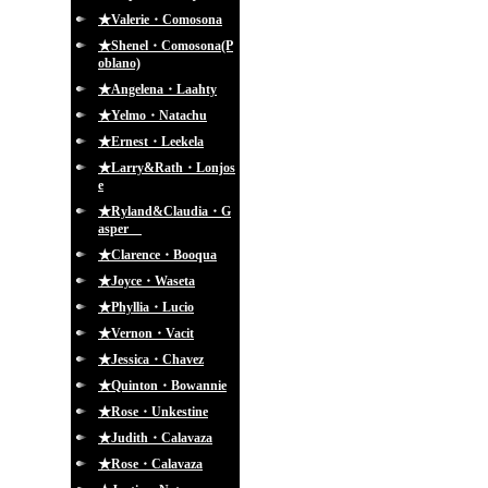
★Valerie・Comosona
★Shenel・Comosona(P
oblano)
★Angelena・Laahty
★Yelmo・Natachu
★Ernest・Leekela
★Larry&Rath・Lonjos
e
★Ryland&Claudia・G
asper
★Clarence・Booqua
★Joyce・Waseta
★Phyllia・Lucio
★Vernon・Vacit
★Jessica・Chavez
★Quinton・Bowannie
★Rose・Unkestine
★Judith・Calavaza
★Rose・Calavaza