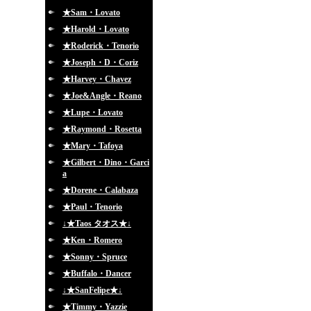
★Sam・Lovato
★Harold・Lovato
★Roderick・Tenorio
★Joseph・D・Coriz
★Harvey・Chavez
★Joe&Angle・Reano
★Lupe・Lovato
★Raymond・Rosetta
★Mary・Tafoya
★Gilbert・Dino・Garci
a
★Dorene・Calabaza
★Paul・Tenorio
↓★Taos タオス★↓
★Ken・Romero
★Sonny・Spruce
★Buffalo・Dancer
↓★SanFelipe★↓
★Timmy・Yazzie