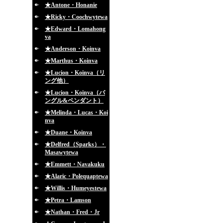
★Antone・Honanie
★Ricky・Coochwytewa
★Edward・Lomahong
va
★Anderson・Koinva
★Marthus・Koinva
★Lucion・Koinva（リ
ング他）
★Lucion・Koinva（バ
ングル&ペンダント）
★Melinda・Lucas・Koi
nva
★Duane・Koinva
★Delfred（Sparks）・
Masawytewa
★Emmett・Navakuku
★Alaric・Polequaptewa
★Willis・Humeyestewa
★Petra・Lamson
★Nathan・Fred・Jr