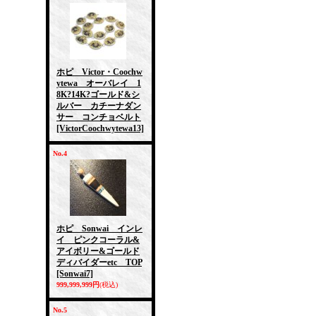
ホピ Victor・Coochw
ytewa オーバレイ 1
8K?14K?ゴールド&シ
ルバー カチーナダン
サー コンチョベルト
[VictorCoochwytewa13]
No.4
ホピ Sonwai インレ
イ ピンクコーラル&
アイボリー&ゴールド
ディバイダーetc TOP
[Sonwai7]
999,999,999円
(税込)
No.5