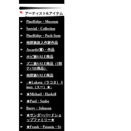
アーティスト&アイテム
別
PineRidge・Museum
Special・Collection
PineRidge・Push Item
他部族故人作家作品
Awards(賞)・作品
ホピ族SALE商品
ズニ族SALE商品（1部
ナバホ商品）
他部族SALE商品
↓★Lakota（ラコタ） S
ioux（スー）★↓
★Michael・Haskell
★Paul・Szabo
Barry・Johnson
★サンダーバードショ
ップファミリー★
★Frank・Patania・Sr