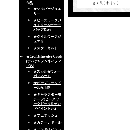
きく見られます)
作品
★シルバージュエ
リー
★ビーズワークジ
ュエリー&ポーチ
バッグ&etc
★クイルワークジ
ュエリー
★スターキルト
★Craft&Interior Goods
(ナバホ&ノンネイティ
ブ込)
★スカル&ウォー
ボンネット
★ビーズワークド
ール&小物
★キャラクターモ
チーフ(ビーズワ
ークドール&サン
ドペイントetc)
★フェテッシュ
★カチーナドール
★サンドペイント