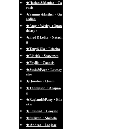
★Harlan＆Monica・Co
onsis
★Sammy＆Esther・Gu
ardian
★Amy・Wesley（Quan
delacy）
★Fred＆Lolita・Natach
u
★Tony&Ola・Eriacho
★Eldrick・Seowtewa
★Phyllis・Coonsis
★Susie&Faye・Lowsay
atee
★Quinton・Quam
★Thompson・Allapow
a
★Rayland&Patty・Eda
akie
★Edmond・Cooyate
★Sullivan・Shebola
★ Andrea・Lonjose