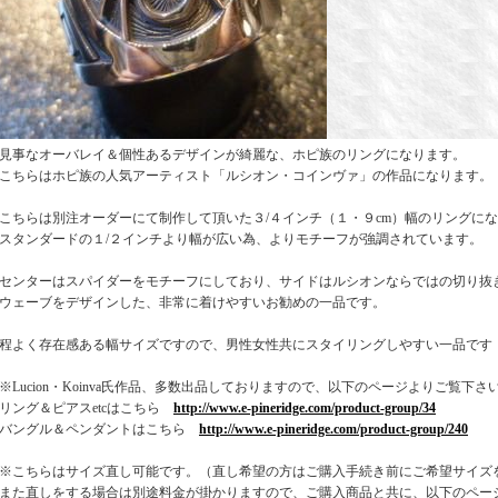
見事なオーバレイ＆個性あるデザインが綺麗な、ホピ族のリングになります。
こちらはホピ族の人気アーティスト「ルシオン・コインヴァ」の作品になります。
こちらは別注オーダーにて制作して頂いた３/４インチ（１・９cm）幅のリングに
スタンダードの１/２インチより幅が広い為、よりモチーフが強調されています。
センターはスパイダーをモチーフにしており、サイドはルシオンならではの切り抜
ウェーブをデザインした、非常に着けやすいお勧めの一品です。
程よく存在感ある幅サイズですので、男性女性共にスタイリングしやすい一品です
※Lucion・Koinva氏作品、多数出品しておりますので、以下のページよりご覧下さ
リング＆ピアスetcはこちら
http://www.e-pineridge.com/product-group/34
バングル＆ペンダントはこちら
http://www.e-pineridge.com/product-group/240
※こちらはサイズ直し可能です。（直し希望の方はご購入手続き前にご希望サイズ
また直しをする場合は別途料金が掛かりますので、ご購入商品と共に、以下のペー