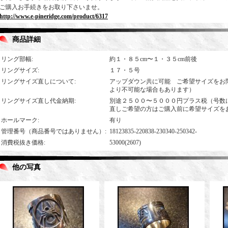
ご購入お手続きをお取り下さいませ。
http://www.e-pineridge.com/product/6317
商品詳細
リング部幅
:
約１・８５cm〜１・３５cm前後
リングサイズ
:
１７・５号
リングサイズ直しについて
:
アップダウン共に可能 ご希望サイズをお
より不可能な場合もあります）
リングサイズ直し代金納期
:
別途２５００〜５０００円プラス税（号数
直しご希望の方はご購入前に希望サイズを
ホールマーク
:
有り
管理番号（商品番号ではありません）
:
18123835-220838-230340-250342-
消費税抜き価格
:
53000(2607)
他の写真