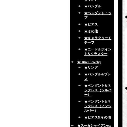
★バングル
★ペンダントトッ
プ
★ピアス
★その他
★キャラクターモ
チーフ
★ニードルポイン
ト&クラスター
★Other Jewelry
★リング
★バングル&ブレ
ス
★ペンダント&ネ
ックレス（シルバ
ー）
★ペンダント&ネ
ックレス（ノンシ
ルバー）
★ピアス&その他
★スー&シャイアンetc