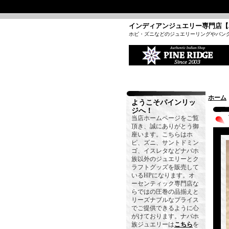
インディアンジュエリー専門店【
ホピ・ズニなどのジュエリーリングやバン
ホーム
ようこそパインリッ
ジへ！
当店ホームページをご覧
頂き、誠にありがとう御
座います。こちらはホ
ピ、ズニ、サントドミン
ゴ、イスレタなどナバホ
族以外のジュエリーとク
ラフトグッズを販売して
いるHPになります。オ
ーセンティック専門店な
らではの圧巻の品揃えと
リーズナブルなプライス
でご提供できるように心
がけております。ナバホ
族ジュエリーは
こちら
を