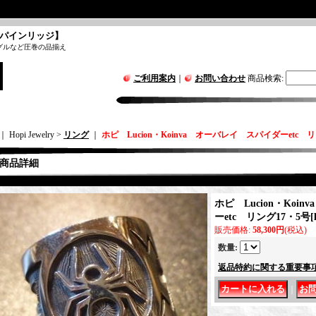
パインリッジ】
グルなど圧巻の品揃え
ご利用案内
｜
お問い合わせ
商品検索
:
｜ Hopi Jewelry >
リング
｜
ホピ Lucion・Koinva オーバレイ スパイダーetc 
商品詳細
ホピ Lucion・Koi
ーetc リング17・5号
[
販売価格
:
58,300円
(税込)
数量
:
返品特約に関する重要事
｜