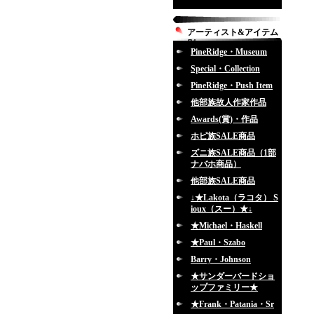
アーティスト&アイテム
別
PineRidge・Museum
Special・Collection
PineRidge・Push Item
他部族故人作家作品
Awards(賞)・作品
ホピ族SALE商品
ズニ族SALE商品（1部
ナバホ商品）
他部族SALE商品
↓★Lakota（ラコタ） S
ioux（スー）★↓
★Michael・Haskell
★Paul・Szabo
Barry・Johnson
★サンダーバードショ
ップファミリー★
★Frank・Patania・Sr