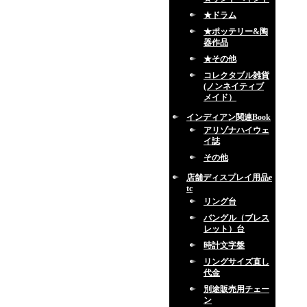
★ドラム
★ポッテリー&陶
器作品
★その他
コレクタブル雑貨
(ノンネイティブ
メイド）
インディアン関連Book
アリゾナハイウェ
イ誌
その他
店舗ディスプレイ用品e
tc
リング台
バングル（ブレス
レット）台
時計文字盤
リングサイズ直し
代金
別途販売用チェー
ン