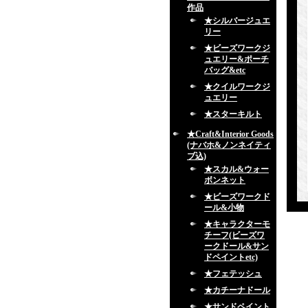
作品
★シルバージュエ
リー
★ビーズワークジ
ュエリー&ポーチ
バッグ&etc
★クイルワークジ
ュエリー
★スターキルト
★Craft&Interior Goods
(ナバホ&ノンネイティ
ブ込)
★スカル&ウォー
ボンネット
★ビーズワークド
ール&小物
★キャラクターモ
チーフ(ビーズワ
ークドール&サン
ドペイントetc)
★フェテッシュ
★カチーナドール
★サンドペイント