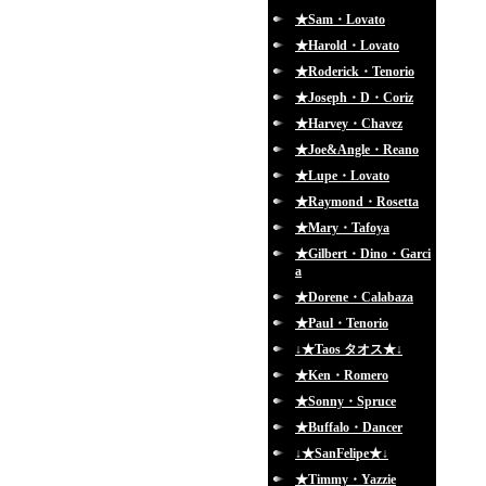
★Sam・Lovato
★Harold・Lovato
★Roderick・Tenorio
★Joseph・D・Coriz
★Harvey・Chavez
★Joe&Angle・Reano
★Lupe・Lovato
★Raymond・Rosetta
★Mary・Tafoya
★Gilbert・Dino・Garci
a
★Dorene・Calabaza
★Paul・Tenorio
↓★Taos タオス★↓
★Ken・Romero
★Sonny・Spruce
★Buffalo・Dancer
↓★SanFelipe★↓
★Timmy・Yazzie