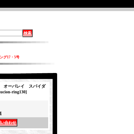
リング17・5号
nva オーバレイ スパイダ
lucion-ring130
]
項