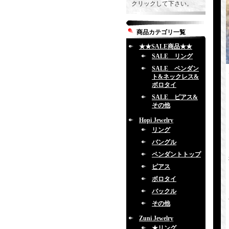
クリックして下さい。
商品カテゴリ一覧
★★SALE商品★★
SALE リング
SALE ペンダン
ト&ネックレス&
ボロタイ
SALE ピアス&
その他
Hopi Jewelry
リング
バングル
ペンダントトップ
ピアス
ボロタイ
バックル
その他
Zuni Jewelry
★リング