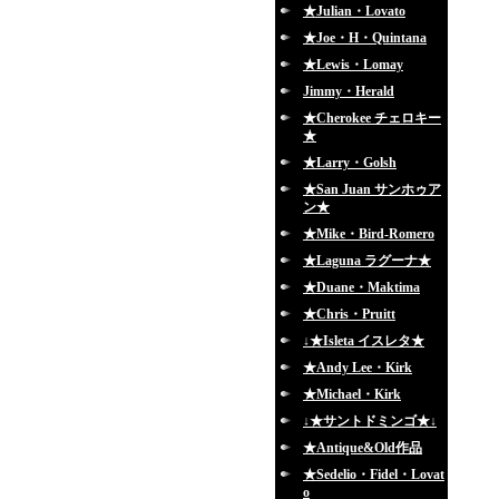
★Julian・Lovato
★Joe・H・Quintana
★Lewis・Lomay
Jimmy・Herald
★Cherokee チェロキー
★
★Larry・Golsh
★San Juan サンホゥア
ン★
★Mike・Bird-Romero
★Laguna ラグーナ★
★Duane・Maktima
★Chris・Pruitt
↓★Isleta イスレタ★
★Andy Lee・Kirk
★Michael・Kirk
↓★サントドミンゴ★↓
★Antique&Old作品
★Sedelio・Fidel・Lovat
o