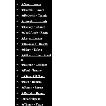
★Sam・Lovato
★Harold・Lovato
★Roderick・Tenorio
★Joseph・D・Coriz
★Harvey・Chavez
★Joe&Angle・Reano
★Lupe・Lovato
★Raymond・Rosetta
★Mary・Tafoya
★Gilbert・Dino・Garci
a
★Dorene・Calabaza
★Paul・Tenorio
↓★Taos タオス★↓
★Ken・Romero
★Sonny・Spruce
★Buffalo・Dancer
↓★SanFelipe★↓
★Timmy・Yazzie