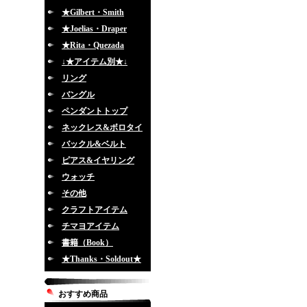
★Gilbert・Smith
★Joelias・Draper
★Rita・Quezada
↓★アイテム別★↓
リング
バングル
ペンダントトップ
ネックレス&ボロタイ
バックル&ベルト
ピアス&イヤリング
ウォッチ
その他
クラフトアイテム
チマヨアイテム
書籍（Book）
★Thanks・Soldout★
おすすめ商品