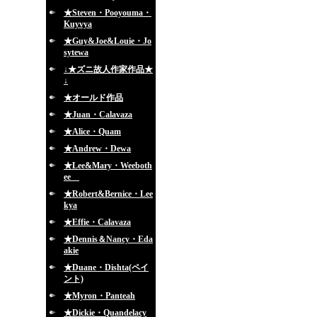
★Steven・Pooyouma・
Kuyvya
★Guy&Joe&Louie・Jo
sytewa
↓★ズニ故人作家作品★
↓
★オールド作品
★Juan・Calavaza
★Alice・Quam
★Andrew・Dewa
★Lee&Mary・Weeboth
ee
★Robert&Bernice・Lee
kya
★Effie・Calavaza
★Dennis＆Nancy・Eda
akie
★Duane・Dishta(ペイ
ント)
★Myron・Panteah
★Dickie・Quandelacy