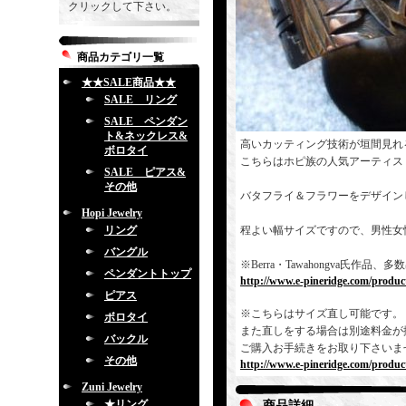
クリックして下さい。
商品カテゴリ一覧
★★SALE商品★★
SALE リング
SALE ペンダン
ト&ネックレス&
高いカッティング技術が垣間見れ
ボロタイ
こちらはホピ族の人気アーティス
SALE ピアス&
その他
バタフライ＆フラワーをデザイン
Hopi Jewelry
リング
程よい幅サイズですので、男性女
バングル
※Berra・Tawahongva氏
ペンダントトップ
http://www.e-pineridge.com/produc
ピアス
※こちらはサイズ直し可能です。
ボロタイ
また直しをする場合は別途料金が
バックル
ご購入お手続きをお取り下さいま
その他
http://www.e-pineridge.com/produc
Zuni Jewelry
★リング
商品詳細