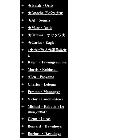
★Isaiah・Ortiz
★Apache アパッチ★
★Al・Somers
★Marc・Antia
★Ottawa オッタワ★
★Carlos・Eagle
↓★ホピ故人作家作品★
↓
Ralph・Tawangyaouma
Morris・Robinson
Allen・Pooyama
Charles・Loloma
Preston・Monongye
Victor・Coochwytewa
Michael・Kabotie（Lo
mawywesa）
Glenn・Lucas
Bernard・Dawahoya
Bueford・Dawahoya