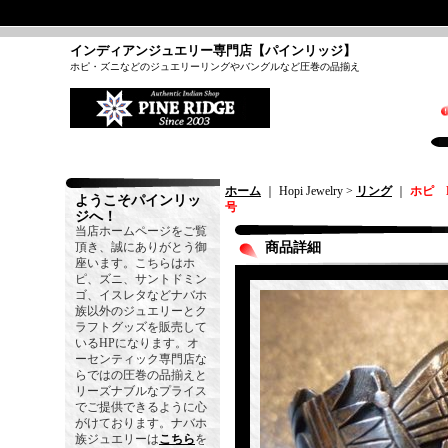
インディアンジュエリー専門店【パインリッジ】
ホピ・ズニなどのジュエリーリングやバングルなど圧巻の品揃え
ホーム
｜ Hopi Jewelry >
リング
｜
ホピ 
ようこそパインリッ
号
ジへ！
当店ホームページをご覧
頂き、誠にありがとう御
商品詳細
座います。こちらはホ
ピ、ズニ、サントドミン
ゴ、イスレタなどナバホ
族以外のジュエリーとク
ラフトグッズを販売して
いるHPになります。オ
ーセンティック専門店な
らではの圧巻の品揃えと
リーズナブルなプライス
でご提供できるように心
がけております。ナバホ
族ジュエリーは
こちら
を