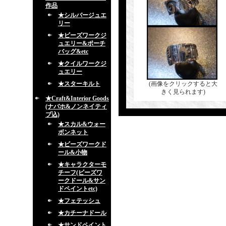
作品
★シルバージュエ
リー
★ビーズワークジ
ュエリー&ポーチ
バッグ&etc
★クイルワークジ
ュエリー
★スターキルト
(画像をクリックすると大
きく見られます)
★Craft&Interior Goods
(ナバホ&ノンネイティ
ブ込)
★スカル&ウォー
ボンネット
★ビーズワークド
ール&小物
★キャラクターモ
チーフ(ビーズワ
ークドール&サン
ドペイントetc)
★フェテッシュ
★カチーナドール
★サンドペイント