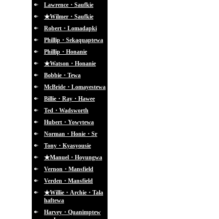
Lawrence・Saufkie
★Wilmer・Saufkie
Robert・Lomadapki
Phillip・Sekaquaptewa
Phillip・Honanie
★Watson・Honanie
Bobbie・Tewa
McBride・Lomayestewa
Billie・Ray・Hawee
Ted・Wadsworth
Hubert・Yowytewa
Norman・Honie・Sr
Tony・Kyasyousie
★Manuel・Hoyungwa
Vernon・Mansfield
Verden・Mansfield
★Willie・Archie・Tala
haftewa
Harvey・Quanimptew