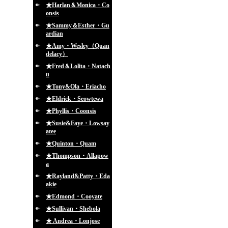
★Harlan＆Monica・Co
onsis
★Sammy＆Esther・Gu
ardian
★Amy・Wesley（Quan
delacy）
★Fred＆Lolita・Natach
u
★Tony&Ola・Eriacho
★Eldrick・Seowtewa
★Phyllis・Coonsis
★Susie&Faye・Lowsay
atee
★Quinton・Quam
★Thompson・Allapow
a
★Rayland&Patty・Eda
akie
★Edmond・Cooyate
★Sullivan・Shebola
★ Andrea・Lonjose