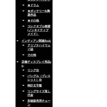
★ドラム
★ポッテリー&陶
器作品
★その他
コレクタブル雑貨
(ノンネイティブ
メイド）
インディアン関連Book
アリゾナハイウェ
イ誌
その他
店舗ディスプレイ用品e
tc
リング台
バングル（ブレス
レット）台
時計文字盤
リングサイズ直し
代金
別途販売用チェー
ン