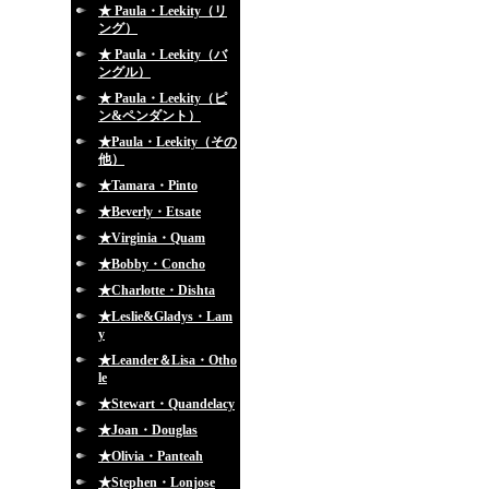
★ Paula・Leekity（リ
ング）
★ Paula・Leekity（バ
ングル）
★ Paula・Leekity（ピ
ン&ペンダント）
★Paula・Leekity（その
他）
★Tamara・Pinto
★Beverly・Etsate
★Virginia・Quam
★Bobby・Concho
★Charlotte・Dishta
★Leslie&Gladys・Lam
y
★Leander＆Lisa・Otho
le
★Stewart・Quandelacy
★Joan・Douglas
★Olivia・Panteah
★Stephen・Lonjose