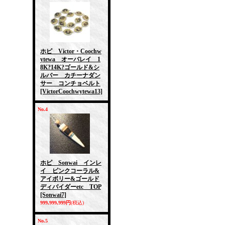
ホピ Victor・Coochw
ytewa オーバレイ 1
8K?14K?ゴールド&シ
ルバー カチーナダン
サー コンチョベルト
[VictorCoochwytewa13]
No.4
ホピ Sonwai インレ
イ ピンクコーラル&
アイボリー&ゴールド
ディバイダーetc TOP
[Sonwai7]
999,999,999円
(税込)
No.5