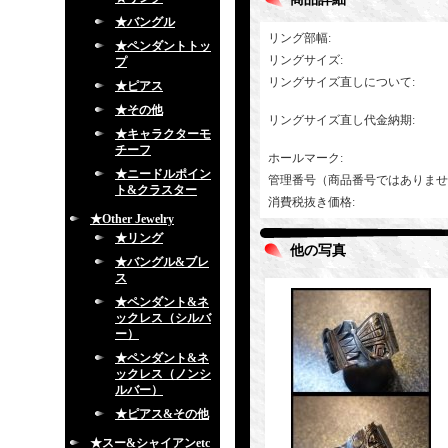
★バングル
リング部幅
:
★ペンダントトッ
リングサイズ
:
プ
リングサイズ直しについて
:
★ピアス
★その他
リングサイズ直し代金納期
:
★キャラクターモ
チーフ
ホールマーク
:
★ニードルポイン
管理番号（商品番号ではありませ
ト&クラスター
消費税抜き価格
:
★Other Jewelry
★リング
他の写真
★バングル&ブレ
ス
★ペンダント&ネ
ックレス（シルバ
ー）
★ペンダント&ネ
ックレス（ノンシ
ルバー）
★ピアス&その他
★スー&シャイアンetc