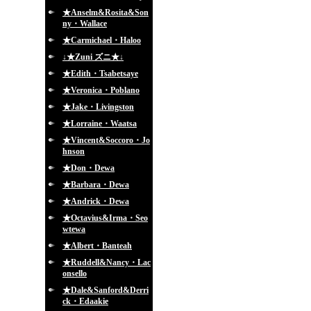
★Anselm&Rosita&Son
ny・Wallace
★Carmichael・Haloo
↓★Zuni ズニ★↓
★Edith・Tsabetsaye
★Veronica・Poblano
★Jake・Livingston
★Lorraine・Waatsa
★Vincent&Soccoro・Jo
hnson
★Don・Dewa
★Barbara・Dewa
★Andrick・Dewa
★Octavius&Irma・Seo
wtewa
★Albert・Banteah
★Ruddell&Nancy・Lac
onsello
★Dale&Sanford&Derri
ck・Edaakie