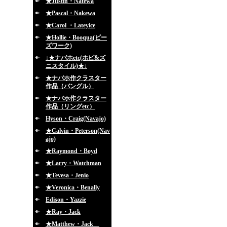
★Justin・Natewa
★Pascal・Nakewa
★Carol ・Lateyice
★Hollie・Booqua(ビー
ズワーク)
↓★ナバホetc(ホピ&ズ
ニスタイル)★↓
★ナバホ作クラスター
作品（バングル）
★ナバホ作クラスター
作品（リングetc）
Hyson・Craig(Navajo)
★Calvin・Peterson(Nav
ajo)
★Raymond・Boyd
★Larry・Watchman
★Tevesa・Jenio
★Veronica・Benally
Edison・Yazzie
★Ray・Jack
★Matthew・Jack