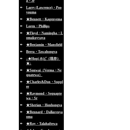
a・Jr
Larry (Lawrence)・Poo
youma
★Bennett・Kagenvema
Loren・Phillips
★Floyd・Namingha・L
omakuyvaya
★Benjamin・Mansfield
Berra・Tawahongva
↓★Hopi ホピ（現存）
★↓
★Sonwai（Verma・Ne
quatewa）
★Charles&Don・Suppl
ee
★Raymond・Sequapte
wa・Sr
★Sherian・Honhongva
★Bennard・Dallasvuya
oma
★Roy・Talahaftewa