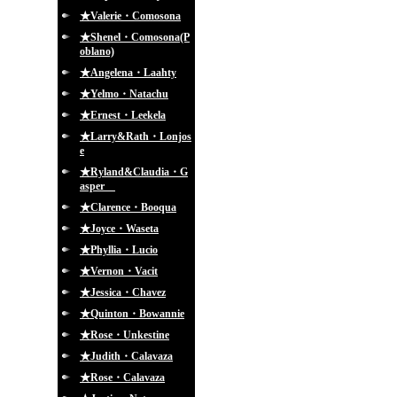
★Valerie・Comosona
★Shenel・Comosona(P
oblano)
★Angelena・Laahty
★Yelmo・Natachu
★Ernest・Leekela
★Larry&Rath・Lonjos
e
★Ryland&Claudia・G
asper
★Clarence・Booqua
★Joyce・Waseta
★Phyllia・Lucio
★Vernon・Vacit
★Jessica・Chavez
★Quinton・Bowannie
★Rose・Unkestine
★Judith・Calavaza
★Rose・Calavaza