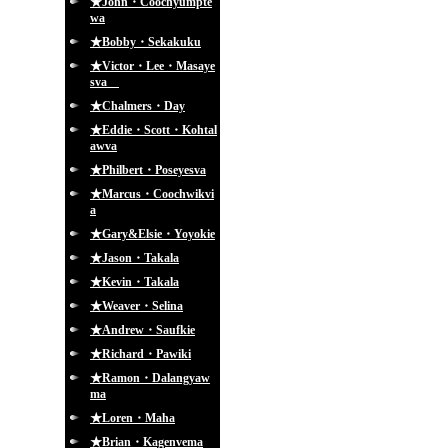
★John・Coochyumpte
wa
★Bobby・Sekakuku
★Victor・Lee・Masaye
sva
★Chalmers・Day
★Eddie・Scott・Kohtal
awva
★Philbert・Poseyesva
★Marcus・Coochwikvi
a
★Gary&Elsie・Yoyokie
★Jason・Takala
★Kevin・Takala
★Weaver・Selina
★Andrew・Saufkie
★Richard・Pawiki
★Ramon・Dalangyaw
ma
★Loren・Maha
★Brian・Kagenvema