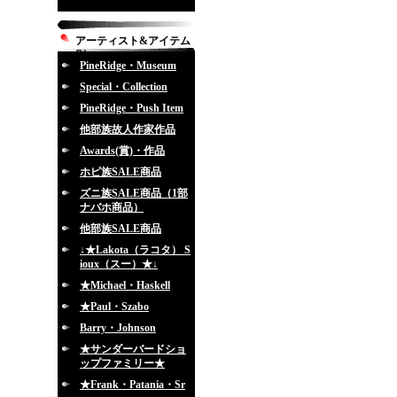
アーティスト&アイテム
別
PineRidge・Museum
Special・Collection
PineRidge・Push Item
他部族故人作家作品
Awards(賞)・作品
ホピ族SALE商品
ズニ族SALE商品（1部
ナバホ商品）
他部族SALE商品
↓★Lakota（ラコタ） S
ioux（スー）★↓
★Michael・Haskell
★Paul・Szabo
Barry・Johnson
★サンダーバードショ
ップファミリー★
★Frank・Patania・Sr