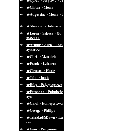
★Cyrus・Josytewa・Jr
★Clifton・Mowa
★Augustine・Mowa・J
r
★Shannon・Talawepi
★Loren・Sakeva・Qu
mawunu
★Arthur・Allen・Lom
ayestewa
★Chris・Mansfield
★Frank・Lahaleon
★Clement・Honie
★John・honie
★Riley・Polyquaptewa
★Fernando・Puhuhefv
aya
★Carol・Humeyestewa
★George・Phillips
★Trinidad&Dawn・Lu
cas
★Gene・Pooyouma