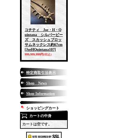
コチティ Joe・H・Q
uintana シルバービー
ズ スカッシュブロッ
サムネックレス約67cm
[JoeHQuintana107]
999,999,999円
(税込)
特定商取引法表示
Shop News
Shop Information
ショッピングカート
カートの中身
カートは空です。