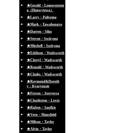
★Gerald・Lomaventem
a（Honwytewa）
★Larry・Polivema
★Mark・Tawahongva
★Darren・Silas
★Steven・Sockyma
★Mitchell・Sockyma
★Eddison・Wadsworth
★Cheryl・Wadsworth
★Ronald・Wadsworth
★Chales・Wadsworth
★Raymond&Doroth
y・Kyasyousie
★Ferron・Joseyesva
★Charleston・Lewis
★Ruben・Saufkie
★Vern・Mansfield
★Milson・Taylor
★Alvin・Taylor