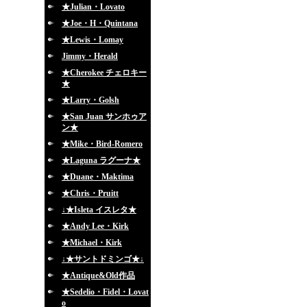
★Julian・Lovato
★Joe・H・Quintana
★Lewis・Lomay
Jimmy・Herald
★Cherokee チェロキー
★
★Larry・Golsh
★San Juan サンホゥア
ン★
★Mike・Bird-Romero
★Laguna ラグーナ★
★Duane・Maktima
★Chris・Pruitt
↓★Isleta イスレタ★
★Andy Lee・Kirk
★Michael・Kirk
↓★サントドミンゴ★↓
★Antique&Old作品
★Sedelio・Fidel・Lovat
o