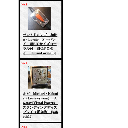
No.1
サントドミンゴ Julia
n・Lovato オーバレ
イ 超BIGサイズコー
ラル付 BIGボロタ
イ
[JulianLovato13]
No.2
ホピ Michael・Kaboti
e（Lomawywesa） A
watovi Visual Prayers
スタンディングディス
プレイ（置き物）
[kab
otie17]
No.3