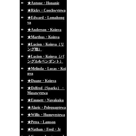
★Antone・Honanie
★Ricky・Coochwytewa
★Edward・Lomahong
va
★Anderson・Koinva
★Marthus・Koinva
★Lucion・Koinva（リ
ング他）
★Lucion・Koinva（バ
ングル&ペンダント）
★Melinda・Lucas・Koi
nva
★Duane・Koinva
★Delfred（Sparks）・
Masawytewa
★Emmett・Navakuku
★Alaric・Polequaptewa
★Willis・Humeyestewa
★Petra・Lamson
★Nathan・Fred・Jr