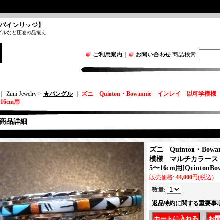
パインリッジ】
グルなど圧巻の品揃え
ご利用案内
｜
お問い合わせ
商品検索
:
｜ Zuni Jewelry >
★バングル
｜
ズニ Quinton・Bowannie インレイ 以可
16cm用
商品詳細
ズニ Quinton・Bo
模様 マルチカラース
5〜16cm用
[
QuintonBo
販売価格
:
44,000円
(税込)
数量
:
返品特約に関する重要事
｜