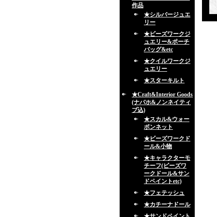
作品
★シルバージュエ
リー
★ビーズワークジ
ュエリー&ポーチ
バッグ&etc
★クイルワークジ
ュエリー
★スターキルト
★Craft&Interior Goods
(ナバホ&ノンネイティ
ブ込)
★スカル&ウォー
ボンネット
★ビーズワークド
ール&小物
★キャラクターモ
チーフ(ビーズワ
ークドール&サン
ドペイントetc)
★フェテッシュ
★カチーナドール
★サンドペイント