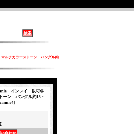
学模様 マルチカラーストーン バングル約
wannie インレイ 以可学
トーン バングル約15・
wannie4
]
項