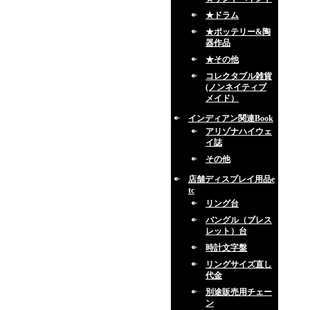
★ドラム
★ポッテリー&陶
器作品
★その他
コレクタブル雑貨
(ノンネイティブ
メイド）
インディアン関連Book
アリゾナハイウェ
イ誌
その他
店舗ディスプレイ用品e
tc
リング台
バングル（ブレス
レット）台
時計文字盤
リングサイズ直し
代金
別途販売用チェー
ン