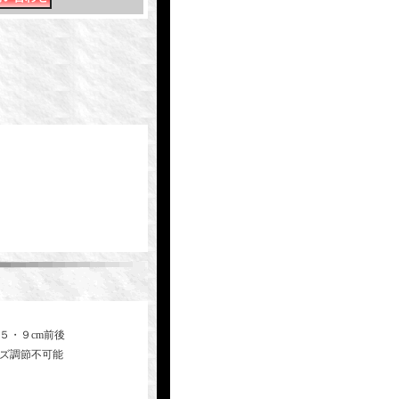
５・９cm前後
イズ調節不可能