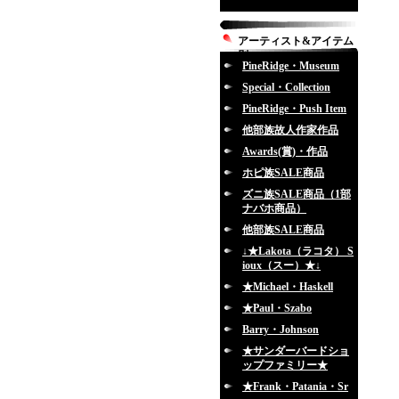
アーティスト&アイテム
別
PineRidge・Museum
Special・Collection
PineRidge・Push Item
他部族故人作家作品
Awards(賞)・作品
ホピ族SALE商品
ズニ族SALE商品（1部
ナバホ商品）
他部族SALE商品
↓★Lakota（ラコタ） S
ioux（スー）★↓
★Michael・Haskell
★Paul・Szabo
Barry・Johnson
★サンダーバードショ
ップファミリー★
★Frank・Patania・Sr