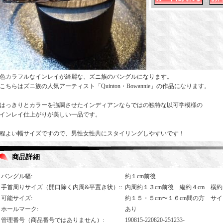
色カラフルなインレイが綺麗な、ズニ族のバングルになります。
こちらはズニ族の人気アーティスト「Quinton・Bowannie」の作品になります。
はっきりとカラーを強調させたインディアンならではの独特な以可学模様の
インレイ仕上がりが美しい一品です。
程よい幅サイズですので、男性女性共にスタイリングしやすいです！
商品詳細
バングル幅
:
約１cm前後
手首周りサイズ（開口除く内周&平置き状）:
:
内周約１３cm前後 縦約４cm 横約
可能サイズ
:
約１５・５cm〜１６cm間の方 サ
ホールマーク
:
あり
管理番号（商品番号ではありません）
:
190815-220820-251233-