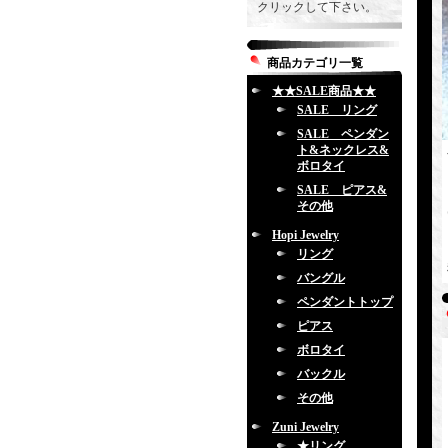
クリックして下さい。
商品カテゴリ一覧
★★SALE商品★★
SALE リング
SALE ペンダン
ト&ネックレス&
ボロタイ
SALE ピアス&
その他
Hopi Jewelry
リング
バングル
ペンダントトップ
ピアス
ボロタイ
バックル
その他
Zuni Jewelry
★リング