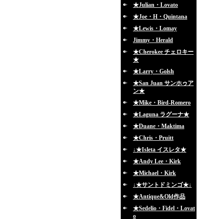
★Julian・Lovato
★Joe・H・Quintana
★Lewis・Lomay
Jimmy・Herald
★Cherokee チェロキー
★
★Larry・Golsh
★San Juan サンホゥア
ン★
★Mike・Bird-Romero
★Laguna ラグーナ★
★Duane・Maktima
★Chris・Pruitt
↓★Isleta イスレタ★
★Andy Lee・Kirk
★Michael・Kirk
↓★サントドミンゴ★↓
★Antique&Old作品
★Sedelio・Fidel・Lovat
o