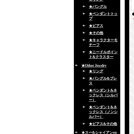
★バングル
★ペンダントトッ
プ
★ピアス
★その他
★キャラクターモ
チーフ
★ニードルポイン
ト&クラスター
★Other Jewelry
★リング
★バングル&ブレ
ス
★ペンダント&ネ
ックレス（シルバ
ー）
★ペンダント&ネ
ックレス（ノンシ
ルバー）
★ピアス&その他
★スー&シャイアンetc