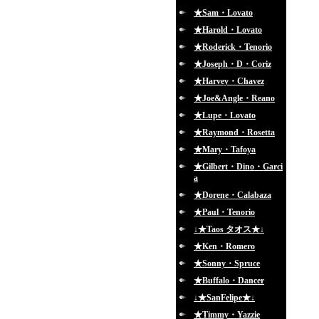
★Sam・Lovato
★Harold・Lovato
★Roderick・Tenorio
★Joseph・D・Coriz
★Harvey・Chavez
★Joe&Angle・Reano
★Lupe・Lovato
★Raymond・Rosetta
★Mary・Tafoya
★Gilbert・Dino・Garci
a
★Dorene・Calabaza
★Paul・Tenorio
↓★Taos タオス★↓
★Ken・Romero
★Sonny・Spruce
★Buffalo・Dancer
↓★SanFelipe★↓
★Timmy・Yazzie