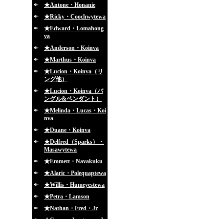
★Antone・Honanie
★Ricky・Coochwytewa
★Edward・Lomahong
va
★Anderson・Koinva
★Marthus・Koinva
★Lucion・Koinva（リ
ング他）
★Lucion・Koinva（バ
ングル&ペンダント）
★Melinda・Lucas・Koi
nva
★Duane・Koinva
★Delfred（Sparks）・
Masawytewa
★Emmett・Navakuku
★Alaric・Polequaptewa
★Willis・Humeyestewa
★Petra・Lamson
★Nathan・Fred・Jr