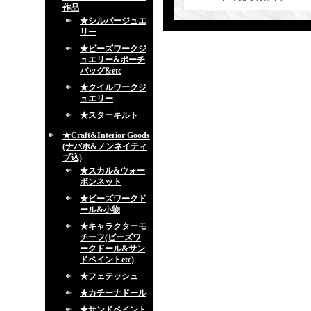
作品
★シルバージュエ
リー
★ビーズワークジ
ュエリー&ポーチ
バッグ&etc
★クイルワークジ
ュエリー
★スターキルト
★Craft&Interior Goods
(ナバホ&ノンネイティ
ブ込)
★スカル&ウォー
ボンネット
★ビーズワークド
ール&小物
★キャラクターモ
チーフ(ビーズワ
ークドール&サン
ドペイントetc)
★フェテッシュ
★カチーナドール
★サンドペイント