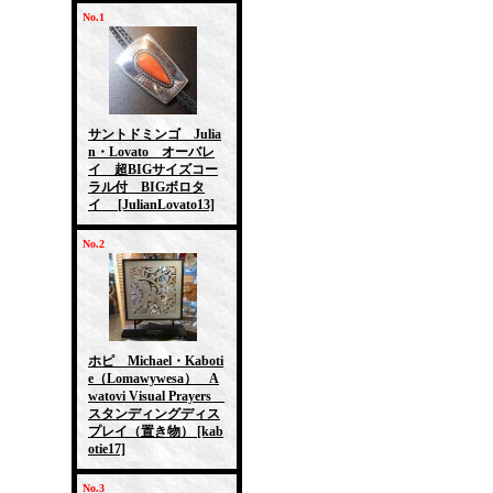
No.1
サントドミンゴ Julia
n・Lovato オーバレ
イ 超BIGサイズコー
ラル付 BIGボロタ
イ
[JulianLovato13]
No.2
ホピ Michael・Kaboti
e（Lomawywesa） A
watovi Visual Prayers
スタンディングディス
プレイ（置き物）
[kab
otie17]
No.3