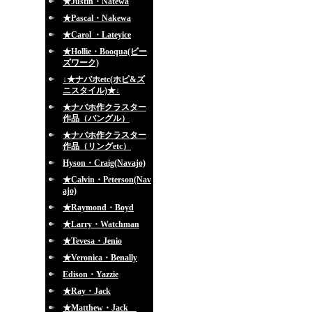
★Justin・Natewa
★Pascal・Nakewa
★Carol ・Lateyice
★Hollie・Booqua(ビー
ズワーク)
↓★ナバホetc(ホピ&ズ
ニスタイル)★↓
★ナバホ作クラスター
作品（バングル）
★ナバホ作クラスター
作品（リングetc）
Hyson・Craig(Navajo)
★Calvin・Peterson(Nav
ajo)
★Raymond・Boyd
★Larry・Watchman
★Tevesa・Jenio
★Veronica・Benally
Edison・Yazzie
★Ray・Jack
★Matthew・Jack