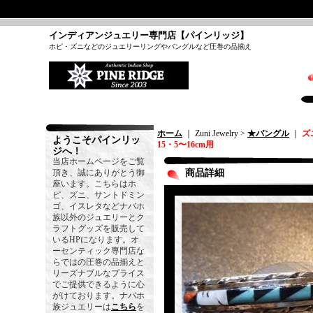
インディアンジュエリー専門店【パインリッジ】
ホピ・ズニなどのジュエリーリングやバングルなど圧巻の品揃え
ホーム
｜ Zuni Jewelry >
★バングル
｜
ズ
ようこそパインリッ
15・5〜16cm用
ジへ！
当店ホームページをご覧
頂き、誠にありがとう御
商品詳細
座います。こちらはホ
ピ、ズニ、サントドミン
ゴ、イスレタなどナバホ
族以外のジュエリーとク
ラフトグッズを販売して
いるHPになります。オ
ーセンティック専門店な
らではの圧巻の品揃えと
リーズナブルなプライス
でご提供できるように心
がけております。ナバホ
族ジュエリーは
こちら
を