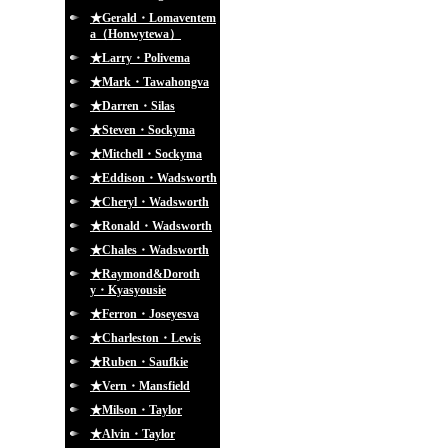
★Gerald・Lomaventem
a（Honwytewa）
★Larry・Polivema
★Mark・Tawahongva
★Darren・Silas
★Steven・Sockyma
★Mitchell・Sockyma
★Eddison・Wadsworth
★Cheryl・Wadsworth
★Ronald・Wadsworth
★Chales・Wadsworth
★Raymond&Doroth
y・Kyasyousie
★Ferron・Joseyesva
★Charleston・Lewis
★Ruben・Saufkie
★Vern・Mansfield
★Milson・Taylor
★Alvin・Taylor