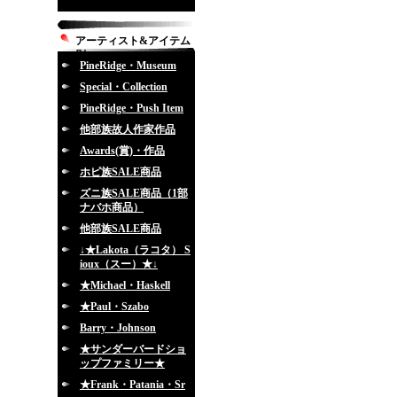
アーティスト&アイテム
別
PineRidge・Museum
Special・Collection
PineRidge・Push Item
他部族故人作家作品
Awards(賞)・作品
ホピ族SALE商品
ズニ族SALE商品（1部
ナバホ商品）
他部族SALE商品
↓★Lakota（ラコタ） S
ioux（スー）★↓
★Michael・Haskell
★Paul・Szabo
Barry・Johnson
★サンダーバードショ
ップファミリー★
★Frank・Patania・Sr