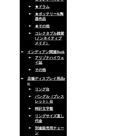
★ドラム
★ポッテリー&陶
器作品
★その他
コレクタブル雑貨
(ノンネイティブ
メイド）
インディアン関連Book
アリゾナハイウェ
イ誌
その他
店舗ディスプレイ用品e
tc
リング台
バングル（ブレス
レット）台
時計文字盤
リングサイズ直し
代金
別途販売用チェー
ン