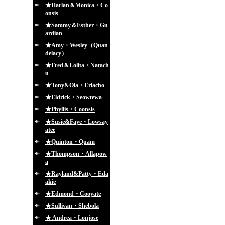
★Harlan＆Monica・Co
onsis
★Sammy＆Esther・Gu
ardian
★Amy・Wesley（Quan
delacy）
★Fred＆Lolita・Natach
u
★Tony&Ola・Eriacho
★Eldrick・Seowtewa
★Phyllis・Coonsis
★Susie&Faye・Lowsay
atee
★Quinton・Quam
★Thompson・Allapow
a
★Rayland&Patty・Eda
akie
★Edmond・Cooyate
★Sullivan・Shebola
★ Andrea・Lonjose