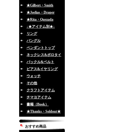
★Gilbert・Smith
★Joelias・Draper
★Rita・Quezada
↓★アイテム別★↓
リング
バングル
ペンダントトップ
ネックレス&ボロタイ
バックル&ベルト
ピアス&イヤリング
ウォッチ
その他
クラフトアイテム
チマヨアイテム
書籍（Book）
★Thanks・Soldout★
おすすめ商品