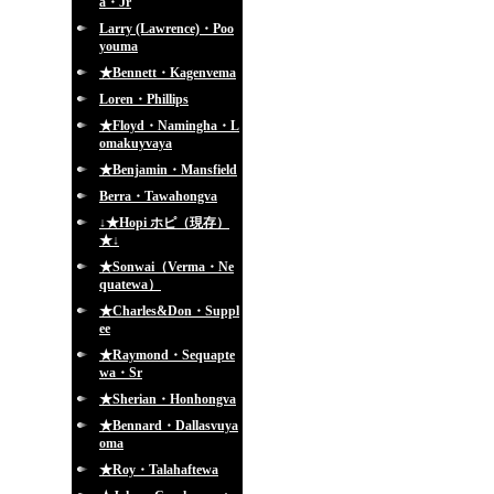
a・Jr
Larry (Lawrence)・Poo
youma
★Bennett・Kagenvema
Loren・Phillips
★Floyd・Namingha・L
omakuyvaya
★Benjamin・Mansfield
Berra・Tawahongva
↓★Hopi ホピ（現存）
★↓
★Sonwai（Verma・Ne
quatewa）
★Charles&Don・Suppl
ee
★Raymond・Sequapte
wa・Sr
★Sherian・Honhongva
★Bennard・Dallasvuya
oma
★Roy・Talahaftewa