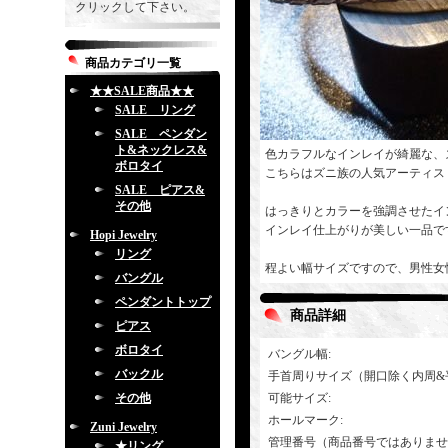
クリックして下さい。
商品カテゴリ一覧
★★SALE商品★★
SALE リング
SALE ペンダン
ト&ネックレス&
色カラフルなインレイが綺麗な、
ボロタイ
こちらはズニ族の人気アーティスト「Q
SALE ピアス&
その他
はっきりとカラーを強調させたイ
インレイ仕上がりが美しい一品で
Hopi Jewelry
リング
程よい幅サイズですので、男性女
バングル
ペンダントトップ
商品詳細
ピアス
ボロタイ
バングル幅
:
バックル
手首周りサイズ（開口除く内周&
その他
可能サイズ
:
ホールマーク
:
Zuni Jewelry
管理番号（商品番号ではありませ
★リング