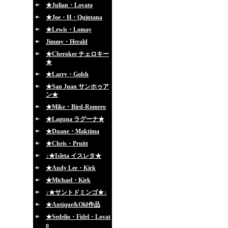
★Julian・Lovato
★Joe・H・Quintana
★Lewis・Lomay
Jimmy・Herald
★Cherokee チェロキー
★
★Larry・Golsh
★San Juan サンホゥア
ン★
★Mike・Bird-Romero
★Laguna ラグーナ★
★Duane・Maktima
★Chris・Pruitt
↓★Isleta イスレタ★
★Andy Lee・Kirk
★Michael・Kirk
↓★サントドミンゴ★↓
★Antique&Old作品
★Sedelio・Fidel・Lovat
o