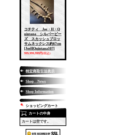
コチティ Joe・H・Q
uintana シルバービー
ズ スカッシュブロッ
サムネックレス約67cm
[JoeHQuintana107]
999,999,999円
(税込)
特定商取引法表示
Shop News
Shop Information
ショッピングカート
カートの中身
カートは空です。