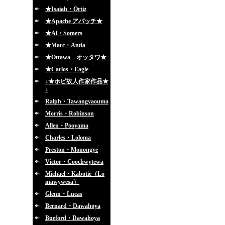
★Isaiah・Ortiz
★Apache アパッチ★
★Al・Somers
★Marc・Antia
★Ottawa オッタワ★
★Carlos・Eagle
↓★ホピ故人作家作品★
↓
Ralph・Tawangyaouma
Morris・Robinson
Allen・Pooyama
Charles・Loloma
Preston・Monongye
Victor・Coochwytewa
Michael・Kabotie（Lo
mawywesa）
Glenn・Lucas
Bernard・Dawahoya
Bueford・Dawahoya