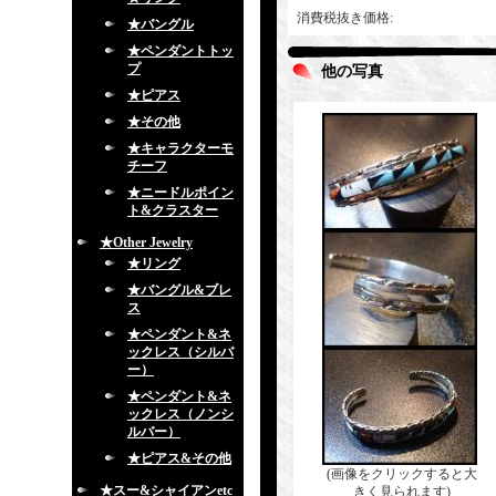
消費税抜き価格
:
★バングル
★ペンダントトッ
プ
他の写真
★ピアス
★その他
★キャラクターモ
チーフ
★ニードルポイン
ト&クラスター
★Other Jewelry
★リング
★バングル&ブレ
ス
★ペンダント&ネ
ックレス（シルバ
ー）
★ペンダント&ネ
ックレス（ノンシ
ルバー）
★ピアス&その他
(画像をクリックすると大
★スー&シャイアンetc
きく見られます)