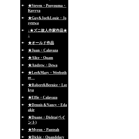
★Steven・Pooyouma・
Kuyvya
★Guy&Joe&Louie・Jo
sytewa
↓★ズニ故人作家作品★
↓
★オールド作品
★Juan・Calavaza
★Alice・Quam
★Andrew・Dewa
★Lee&Mary・Weeboth
ee
★Robert&Bernice・Lee
kya
★Effie・Calavaza
★Dennis＆Nancy・Eda
akie
★Duane・Dishta(ペイ
ント)
★Myron・Panteah
★Dickie・Quandelacy