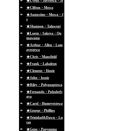
★Cyrus・Josytewa・Jr
★Clifton・Mowa
★Augustine・Mowa・J
r
★Shannon・Talawepi
★Loren・Sakeva・Qu
mawunu
★Arthur・Allen・Lom
ayestewa
★Chris・Mansfield
★Frank・Lahaleon
★Clement・Honie
★John・honie
★Riley・Polyquaptewa
★Fernando・Puhuhefv
aya
★Carol・Humeyestewa
★George・Phillips
★Trinidad&Dawn・Lu
cas
★Gene・Pooyouma