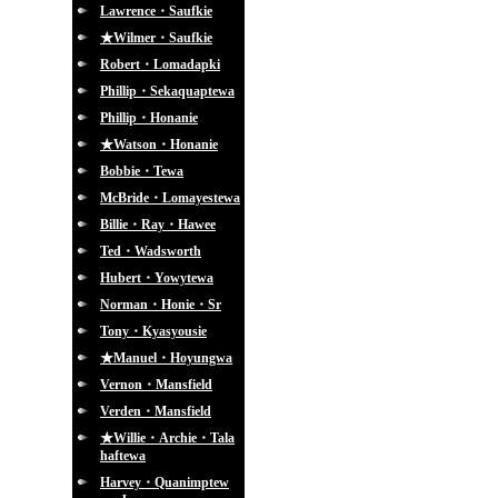
Lawrence・Saufkie
★Wilmer・Saufkie
Robert・Lomadapki
Phillip・Sekaquaptewa
Phillip・Honanie
★Watson・Honanie
Bobbie・Tewa
McBride・Lomayestewa
Billie・Ray・Hawee
Ted・Wadsworth
Hubert・Yowytewa
Norman・Honie・Sr
Tony・Kyasyousie
★Manuel・Hoyungwa
Vernon・Mansfield
Verden・Mansfield
★Willie・Archie・Tala
haftewa
Harvey・Quanimptew