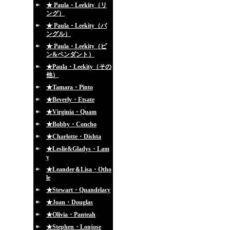
★ Paula・Leekity（リ
ング）
★ Paula・Leekity（バ
ングル）
★ Paula・Leekity（ピ
ン&ペンダント）
★Paula・Leekity（その
他）
★Tamara・Pinto
★Beverly・Etsate
★Virginia・Quam
★Bobby・Concho
★Charlotte・Dishta
★Leslie&Gladys・Lam
y
★Leander＆Lisa・Otho
le
★Stewart・Quandelacy
★Joan・Douglas
★Olivia・Panteah
★Stephen・Lonjose