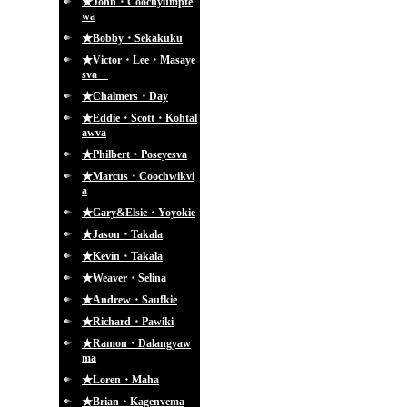
★John・Coochyumpte
wa
★Bobby・Sekakuku
★Victor・Lee・Masaye
sva
★Chalmers・Day
★Eddie・Scott・Kohtal
awva
★Philbert・Poseyesva
★Marcus・Coochwikvi
a
★Gary&Elsie・Yoyokie
★Jason・Takala
★Kevin・Takala
★Weaver・Selina
★Andrew・Saufkie
★Richard・Pawiki
★Ramon・Dalangyaw
ma
★Loren・Maha
★Brian・Kagenvema