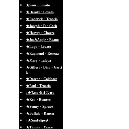
★Sam・Lovato
★Harold・Lovato
★Roderick・Tenorio
★Joseph・D・Coriz
★Harvey・Chavez
★Joe&Angle・Reano
★Lupe・Lovato
★Raymond・Rosetta
★Mary・Tafoya
★Gilbert・Dino・Garci
a
★Dorene・Calabaza
★Paul・Tenorio
↓★Taos タオス★↓
★Ken・Romero
★Sonny・Spruce
★Buffalo・Dancer
↓★SanFelipe★↓
★Timmy・Yazzie