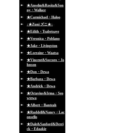
★Anselm&Rosita&Son
ny・Wallace
★Carmichael・Haloo
↓★Zuni ズニ★↓
★Edith・Tsabetsaye
★Veronica・Poblano
★Jake・Livingston
★Lorraine・Waatsa
★Vincent&Soccoro・Jo
hnson
★Don・Dewa
★Barbara・Dewa
★Andrick・Dewa
★Octavius&Irma・Seo
wtewa
★Albert・Banteah
★Ruddell&Nancy・Lac
onsello
★Dale&Sanford&Derri
ck・Edaakie