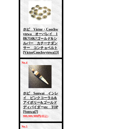
ホピ Victor・Coochw
ytewa オーバレイ 1
8K?14K?ゴールド&シ
ルバー カチーナダン
サー コンチョベルト
[VictorCoochwytewa13]
No.4
ホピ Sonwai インレ
イ ピンクコーラル&
アイボリー&ゴールド
ディバイダーetc TOP
[Sonwai7]
999,999,999円
(税込)
No.5