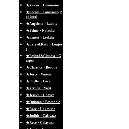
★Valerie・Comosona
★Shenel・Comosona(P
oblano)
★Angelena・Laahty
★Yelmo・Natachu
★Ernest・Leekela
★Larry&Rath・Lonjos
e
★Ryland&Claudia・G
asper
★Clarence・Booqua
★Joyce・Waseta
★Phyllia・Lucio
★Vernon・Vacit
★Jessica・Chavez
★Quinton・Bowannie
★Rose・Unkestine
★Judith・Calavaza
★Rose・Calavaza