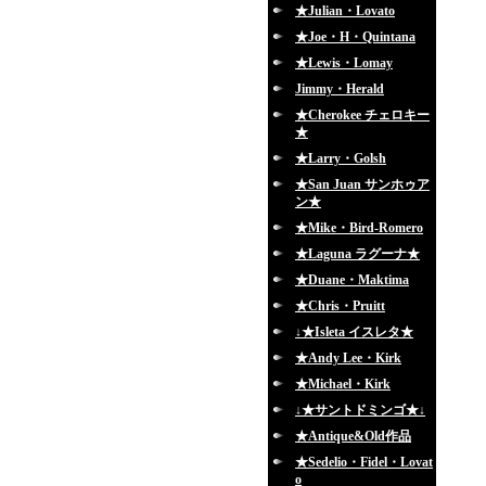
★Julian・Lovato
★Joe・H・Quintana
★Lewis・Lomay
Jimmy・Herald
★Cherokee チェロキー
★
★Larry・Golsh
★San Juan サンホゥア
ン★
★Mike・Bird-Romero
★Laguna ラグーナ★
★Duane・Maktima
★Chris・Pruitt
↓★Isleta イスレタ★
★Andy Lee・Kirk
★Michael・Kirk
↓★サントドミンゴ★↓
★Antique&Old作品
★Sedelio・Fidel・Lovat
o