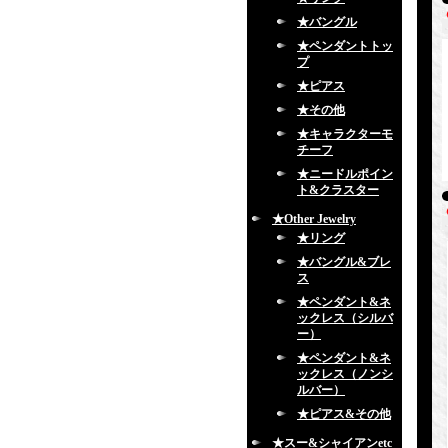
★バングル
★ペンダントトッ
プ
★ピアス
★その他
★キャラクターモ
チーフ
★ニードルポイン
ト&クラスター
★Other Jewelry
★リング
★バングル&ブレ
ス
★ペンダント&ネ
ックレス（シルバ
ー）
★ペンダント&ネ
ックレス（ノンシ
ルバー）
★ピアス&その他
★スー&シャイアンetc