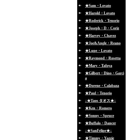
★Sam・Lovato
★Harold・Lovato
★Roderick・Tenorio
★Joseph・D・Coriz
★Harvey・Chavez
★Joe&Angle・Reano
★Lupe・Lovato
★Raymond・Rosetta
★Mary・Tafoya
★Gilbert・Dino・Garci
a
★Dorene・Calabaza
★Paul・Tenorio
↓★Taos タオス★↓
★Ken・Romero
★Sonny・Spruce
★Buffalo・Dancer
↓★SanFelipe★↓
★Timmy・Yazzie