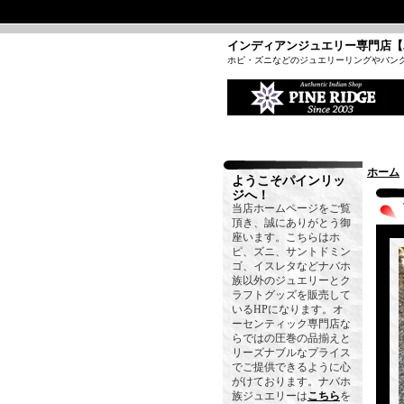
インディアンジュエリー専門店【
ホピ・ズニなどのジュエリーリングやバン
ホーム
ようこそパインリッ
ジへ！
当店ホームページをご覧
頂き、誠にありがとう御
座います。こちらはホ
ピ、ズニ、サントドミン
ゴ、イスレタなどナバホ
族以外のジュエリーとク
ラフトグッズを販売して
いるHPになります。オ
ーセンティック専門店な
らではの圧巻の品揃えと
リーズナブルなプライス
でご提供できるように心
がけております。ナバホ
族ジュエリーは
こちら
を