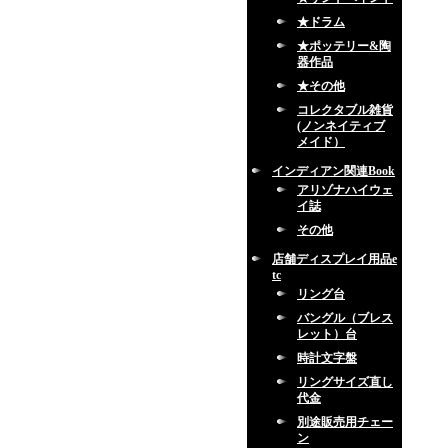
★ドラム
★ポッテリー&陶
器作品
★その他
コレクタブル雑貨
(ノンネイティブ
メイド）
インディアン関連Book
アリゾナハイウェ
イ誌
その他
店舗ディスプレイ用品e
tc
リング台
バングル（ブレス
レット）台
時計文字盤
リングサイズ直し
代金
別途販売用チェー
ン