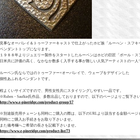
見事なオーバレイ＆トゥーファーキャストで仕上がったホピ族「ルーべン・スフキ
ペンダントトップになります。
１９８８年よりジュエリー製作をスタートしたルーベンはホピの巨匠「ポール・ス
日米共に評価の高く、なかなか数多く入手する事が難しい人気アーティストの一人
ルーベン氏ならではのトゥーファー×オーバレイで、ウェーブをデザインした
個性あふれるペンダントです。
程よくいサイズですので、男性女性共にスタイリングしやすい一品です。
※Ruben・Saufkie氏作品、多数出品しておりますので、以下のページよりご覧下さ
http://www.e-pineridge.com/product-group/17
※別途販売用チェーンも同時にご購入の際は、以下のURLより該当する金額ページ
同時にご購入お手続きをお取り下さいませ。
また備考欄へご希望の長さを記載下さいませ。
https://www.e-pineridge.com/product-list/73