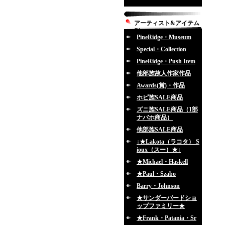
アーティスト&アイテム
別
PineRidge・Museum
Special・Collection
PineRidge・Push Item
他部族故人作家作品
Awards(賞)・作品
ホピ族SALE商品
ズニ族SALE商品（1部
ナバホ商品）
他部族SALE商品
↓★Lakota（ラコタ） S
ioux（スー）★↓
★Michael・Haskell
★Paul・Szabo
Barry・Johnson
★サンダーバードショ
ップファミリー★
★Frank・Patania・Sr