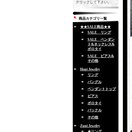
クリックして下さい。
商品カテゴリ一覧
★★SALE商品★★
SALE リング
SALE ペンダン
ト&ネックレス&
ボロタイ
SALE ピアス&
その他
Hopi Jewelry
リング
バングル
ペンダントトップ
ピアス
ボロタイ
バックル
その他
Zuni Jewelry
★リング