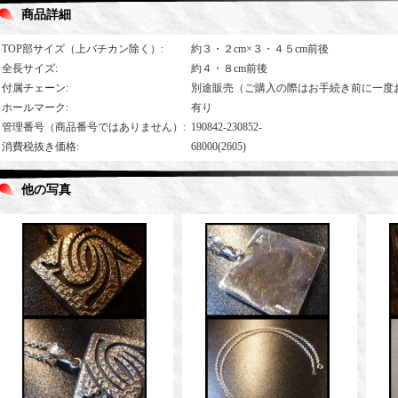
商品詳細
TOP部サイズ（上バチカン除く）
:
約３・２cm×３・４５cm前後
全長サイズ
:
約４・８cm前後
付属チェーン
:
別途販売（ご購入の際はお手続き前に一度
ホールマーク
:
有り
管理番号（商品番号ではありません）
:
190842-230852-
消費税抜き価格
:
68000(2605)
他の写真