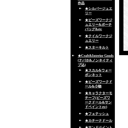
作品
★シルバージュエ
リー
★ビーズワークジ
ュエリー&ポーチ
バッグ&etc
★クイルワークジ
ュエリー
★スターキルト
★Craft&Interior Goods
(ナバホ&ノンネイティ
ブ込)
★スカル&ウォー
ボンネット
★ビーズワークド
ール&小物
★キャラクターモ
チーフ(ビーズワ
ークドール&サン
ドペイントetc)
★フェテッシュ
★カチーナドール
★サンドペイント