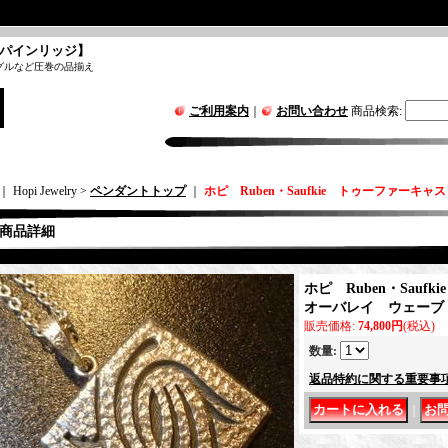
パインリッジ】
グルなど圧巻の品揃え
ご利用案内
｜
お問い合わせ
商品検索
:
｜ Hopi Jewelry >
ペンダントトップ
｜
ホピ Ruben・Saufkie トゥーファーキ
商品詳細
ホピ Ruben・Sauf
オーバレイ ウェーブ 
販売価格
:
74,800円
(税込)
数量
:
返品特約に関する重要事
｜