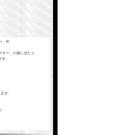
ー」作
フキー」の孫に当たり
です。
いませ。
も