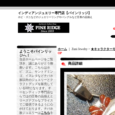
インディアンジュエリー専門店【パインリッジ】
ホピ・ズニなどのジュエリーリングやバングルなど圧巻の品揃え
ホーム
｜ Zuni Jewelry >
★キャラクター
ようこそパインリッ
OP
ジへ！
当店ホームページをご覧
頂き、誠にありがとう御
商品詳細
座います。こちらはホ
ピ、ズニ、サントドミン
ゴ、イスレタなどナバホ
族以外のジュエリーとク
ラフトグッズを販売して
いるHPになります。オ
ーセンティック専門店な
らではの圧巻の品揃えと
リーズナブルなプライス
でご提供できるように心
がけております。ナバホ
族ジュエリーは
こちら
を