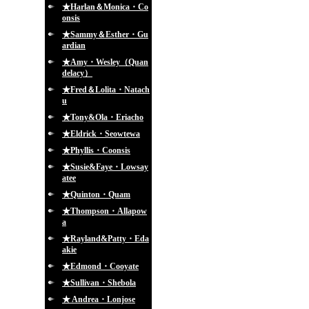
★Harlan＆Monica・Co
onsis
★Sammy＆Esther・Gu
ardian
★Amy・Wesley（Quan
delacy）
★Fred＆Lolita・Natach
u
★Tony&Ola・Eriacho
★Eldrick・Seowtewa
★Phyllis・Coonsis
★Susie&Faye・Lowsay
atee
★Quinton・Quam
★Thompson・Allapow
a
★Rayland&Patty・Eda
akie
★Edmond・Cooyate
★Sullivan・Shebola
★ Andrea・Lonjose