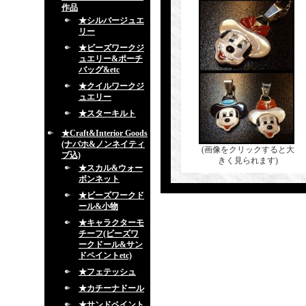
作品
★シルバージュエ
リー
★ビーズワークジ
ュエリー&ポーチ
バッグ&etc
★クイルワークジ
ュエリー
★スターキルト
★Craft&Interior Goods
(ナバホ&ノンネイティ
(画像をクリックすると大
ブ込)
きく見られます)
★スカル&ウォー
ボンネット
★ビーズワークド
ール&小物
★キャラクターモ
チーフ(ビーズワ
ークドール&サン
ドペイントetc)
★フェテッシュ
★カチーナドール
★サンドペイント