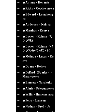
★Antone・Honanie
★Ricky・Coochwytewa
★Edward・Lomahong
va
★Anderson・Koinva
★Marthus・Koinva
★Lucion・Koinva（リ
ング他）
★Lucion・Koinva（バ
ングル&ペンダント）
★Melinda・Lucas・Koi
nva
★Duane・Koinva
★Delfred（Sparks）・
Masawytewa
★Emmett・Navakuku
★Alaric・Polequaptewa
★Willis・Humeyestewa
★Petra・Lamson
★Nathan・Fred・Jr