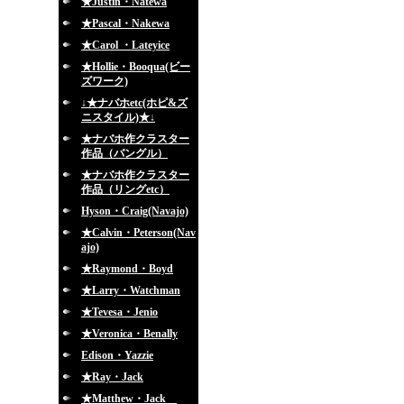
★Justin・Natewa
★Pascal・Nakewa
★Carol ・Lateyice
★Hollie・Booqua(ビー
ズワーク)
↓★ナバホetc(ホピ&ズ
ニスタイル)★↓
★ナバホ作クラスター
作品（バングル）
★ナバホ作クラスター
作品（リングetc）
Hyson・Craig(Navajo)
★Calvin・Peterson(Nav
ajo)
★Raymond・Boyd
★Larry・Watchman
★Tevesa・Jenio
★Veronica・Benally
Edison・Yazzie
★Ray・Jack
★Matthew・Jack