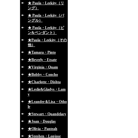
★ Paula・Leekity（リ
ング）
★ Paula・Leekity（バ
ングル）
★ Paula・Leekity（ピ
ン&ペンダント）
★Paula・Leekity（その
他）
★Tamara・Pinto
★Beverly・Etsate
★Virginia・Quam
★Bobby・Concho
★Charlotte・Dishta
★Leslie&Gladys・Lam
y
★Leander＆Lisa・Otho
le
★Stewart・Quandelacy
★Joan・Douglas
★Olivia・Panteah
★Stephen・Lonjose