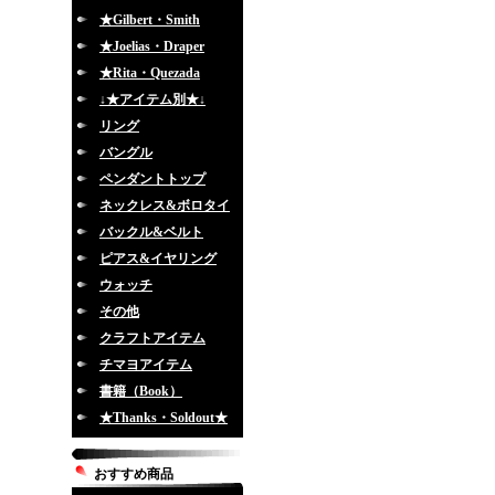
★Gilbert・Smith
★Joelias・Draper
★Rita・Quezada
↓★アイテム別★↓
リング
バングル
ペンダントトップ
ネックレス&ボロタイ
バックル&ベルト
ピアス&イヤリング
ウォッチ
その他
クラフトアイテム
チマヨアイテム
書籍（Book）
★Thanks・Soldout★
おすすめ商品