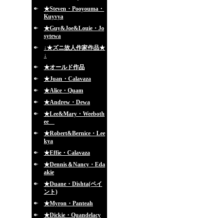
★Steven・Pooyouma・
Kuyvya
★Guy&Joe&Louie・Jo
sytewa
↓★ズニ故人作家作品★
↓
★オールド作品
★Juan・Calavaza
★Alice・Quam
★Andrew・Dewa
★Lee&Mary・Weeboth
ee
★Robert&Bernice・Lee
kya
★Effie・Calavaza
★Dennis＆Nancy・Eda
akie
★Duane・Dishta(ペイ
ント)
★Myron・Panteah
★Dickie・Quandelacy