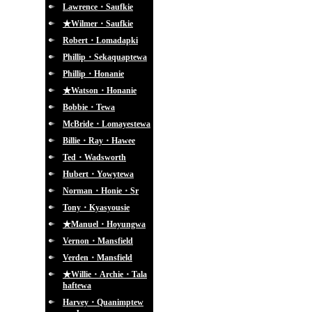
Lawrence・Saufkie
★Wilmer・Saufkie
Robert・Lomadapki
Phillip・Sekaquaptewa
Phillip・Honanie
★Watson・Honanie
Bobbie・Tewa
McBride・Lomayestewa
Billie・Ray・Hawee
Ted・Wadsworth
Hubert・Yowytewa
Norman・Honie・Sr
Tony・Kyasyousie
★Manuel・Hoyungwa
Vernon・Mansfield
Verden・Mansfield
★Willie・Archie・Tala
haftewa
Harvey・Quanimptew