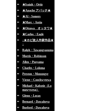
★Isaiah・Ortiz
★Apache アパッチ★
★Al・Somers
★Marc・Antia
★Ottawa オッタワ★
★Carlos・Eagle
↓★ホピ故人作家作品★
↓
Ralph・Tawangyaouma
Morris・Robinson
Allen・Pooyama
Charles・Loloma
Preston・Monongye
Victor・Coochwytewa
Michael・Kabotie（Lo
mawywesa）
Glenn・Lucas
Bernard・Dawahoya
Bueford・Dawahoya