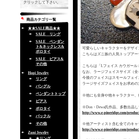
クリックして下さい。
商品カテゴリ一覧
★★SALE商品★★
SALE リング
SALE ペンダン
ト&ネックレス&
可愛らしいキャラクターをデザイ
ボロタイ
こちらはズニ族の人気トップアー
SALE ピアス&
その他
こちらは「Lフェイス カウガー
なお、ラージフェイスサイズ（全
Hopi Jewelry
今後のフェイスはスモールフェイ
リング
ラージサイズフェイスをお求めの
バングル
ペンダントトップ
※他にも全身や他キャラクター、
ピアス
※Don・Dewa氏作品、多数出
ボロタイ
http://www.e-pineridge.com/produc
バックル
その他
※他アーティスト含む全てのキャ
http://www.e-pineridge.com/product
Zuni Jewelry
★リング