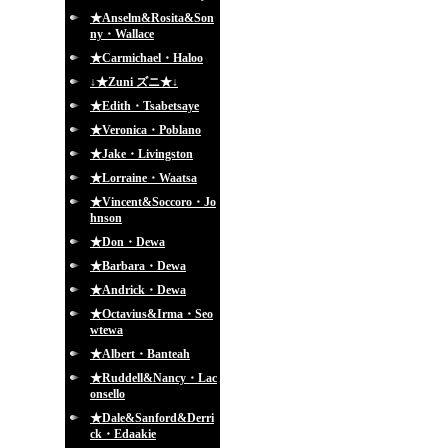
★Anselm&Rosita&Son
ny・Wallace
★Carmichael・Haloo
↓★Zuni ズニ★↓
★Edith・Tsabetsaye
★Veronica・Poblano
★Jake・Livingston
★Lorraine・Waatsa
★Vincent&Soccoro・Jo
hnson
★Don・Dewa
★Barbara・Dewa
★Andrick・Dewa
★Octavius&Irma・Seo
wtewa
★Albert・Banteah
★Ruddell&Nancy・Lac
onsello
★Dale&Sanford&Derri
ck・Edaakie