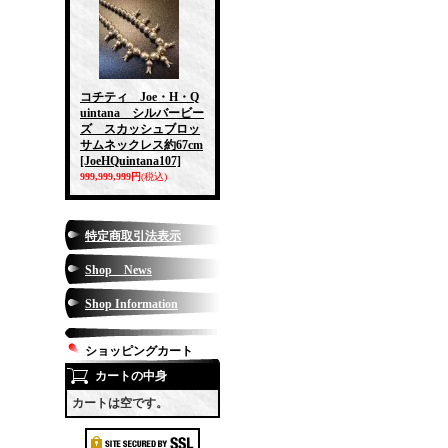
コチティ Joe・H・Q
uintana シルバービー
ズ スカッシュブロッ
サムネックレス約67cm
[JoeHQuintana107]
999,999,999円
(税込)
特定商取引法表示
Shop News
Shop Information
ショッピングカート
カートの中身
カートは空です。