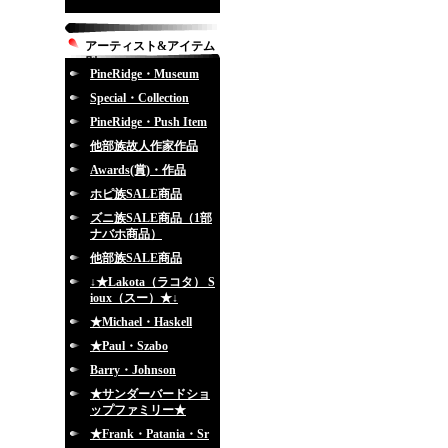
アーティスト&アイテム
別
PineRidge・Museum
Special・Collection
PineRidge・Push Item
他部族故人作家作品
Awards(賞)・作品
ホピ族SALE商品
ズニ族SALE商品（1部
ナバホ商品）
他部族SALE商品
↓★Lakota（ラコタ） S
ioux（スー）★↓
★Michael・Haskell
★Paul・Szabo
Barry・Johnson
★サンダーバードショ
ップファミリー★
★Frank・Patania・Sr