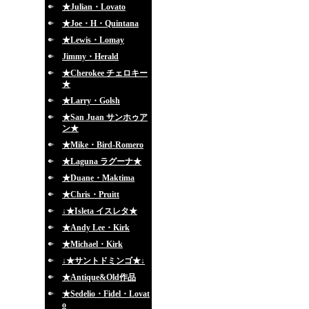
★Julian・Lovato
★Joe・H・Quintana
★Lewis・Lomay
Jimmy・Herald
★Cherokee チェロキー
★
★Larry・Golsh
★San Juan サンホゥア
ン★
★Mike・Bird-Romero
★Laguna ラグーナ★
★Duane・Maktima
★Chris・Pruitt
↓★Isleta イスレタ★
★Andy Lee・Kirk
★Michael・Kirk
↓★サントドミンゴ★↓
★Antique&Old作品
★Sedelio・Fidel・Lovat
o