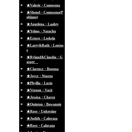
★Valerie・Comosona
★Shenel・Comosona(P
oblano)
★Angelena・Laahty
★Yelmo・Natachu
★Ernest・Leekela
★Larry&Rath・Lonjos
e
★Ryland&Claudia・G
asper
★Clarence・Booqua
★Joyce・Waseta
★Phyllia・Lucio
★Vernon・Vacit
★Jessica・Chavez
★Quinton・Bowannie
★Rose・Unkestine
★Judith・Calavaza
★Rose・Calavaza