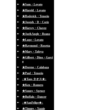
★Sam・Lovato
★Harold・Lovato
★Roderick・Tenorio
★Joseph・D・Coriz
★Harvey・Chavez
★Joe&Angle・Reano
★Lupe・Lovato
★Raymond・Rosetta
★Mary・Tafoya
★Gilbert・Dino・Garci
a
★Dorene・Calabaza
★Paul・Tenorio
↓★Taos タオス★↓
★Ken・Romero
★Sonny・Spruce
★Buffalo・Dancer
↓★SanFelipe★↓
★Timmy・Yazzie