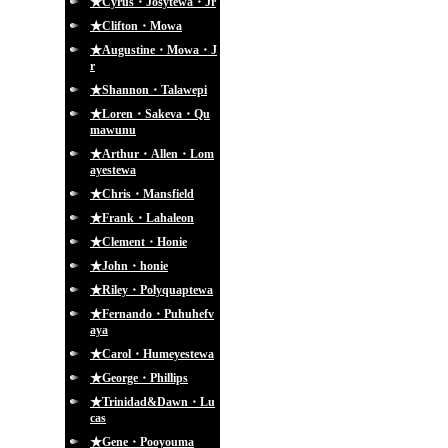
★Cyrus・Josytewa・Jr
★Clifton・Mowa
★Augustine・Mowa・J
r
★Shannon・Talawepi
★Loren・Sakeva・Qu
mawunu
★Arthur・Allen・Lom
ayestewa
★Chris・Mansfield
★Frank・Lahaleon
★Clement・Honie
★John・honie
★Riley・Polyquaptewa
★Fernando・Puhuhefv
aya
★Carol・Humeyestewa
★George・Phillips
★Trinidad&Dawn・Lu
cas
★Gene・Pooyouma