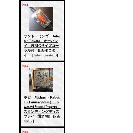
No.1
サントドミンゴ Julia
n・Lovato オーバレ
イ 超BIGサイズコー
ラル付 BIGボロタ
イ
[JulianLovato13]
No.2
ホピ Michael・Kaboti
e（Lomawywesa） A
watovi Visual Prayers
スタンディングディス
プレイ（置き物）
[kab
otie17]
No.3