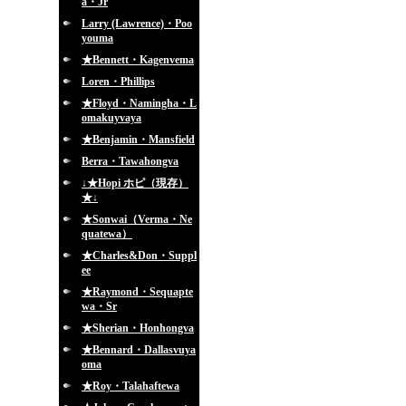
a・Jr
Larry (Lawrence)・Poo
youma
★Bennett・Kagenvema
Loren・Phillips
★Floyd・Namingha・L
omakuyvaya
★Benjamin・Mansfield
Berra・Tawahongva
↓★Hopi ホピ（現存）
★↓
★Sonwai（Verma・Ne
quatewa）
★Charles&Don・Suppl
ee
★Raymond・Sequapte
wa・Sr
★Sherian・Honhongva
★Bennard・Dallasvuya
oma
★Roy・Talahaftewa