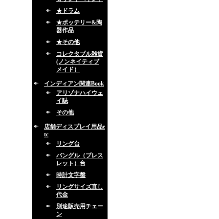
★ドラム
★ポッテリー&陶
器作品
★その他
コレクタブル雑貨
(ノンネイティブ
メイド）
インディアン関連Book
アリゾナハイウェ
イ誌
その他
店舗ディスプレイ用品e
tc
リング台
バングル（ブレス
レット）台
時計文字盤
リングサイズ直し
代金
別途販売用チェー
ン