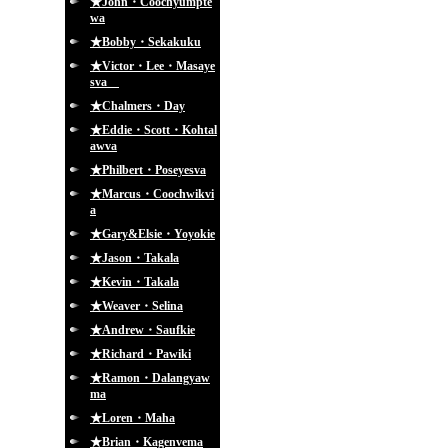
★John・Coochyumpte
wa
★Bobby・Sekakuku
★Victor・Lee・Masaye
sva
★Chalmers・Day
★Eddie・Scott・Kohtal
awva
★Philbert・Poseyesva
★Marcus・Coochwikvi
a
★Gary&Elsie・Yoyokie
★Jason・Takala
★Kevin・Takala
★Weaver・Selina
★Andrew・Saufkie
★Richard・Pawiki
★Ramon・Dalangyaw
ma
★Loren・Maha
★Brian・Kagenvema