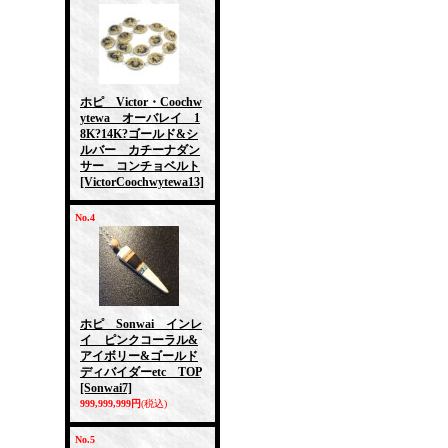
ホピ Victor・Coochw
ytewa オーバレイ 1
8K?14K?ゴールド&シ
ルバー カチーナダン
サー コンチョベルト
[VictorCoochwytewa13]
No.4
ホピ Sonwai インレ
イ ピンクコーラル&
アイボリー&ゴールド
ディバイダーetc TOP
[Sonwai7]
999,999,999円
(税込)
No.5