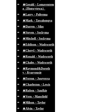
★Gerald・Lomaventem
a（Honwytewa）
★Larry・Polivema
★Mark・Tawahongva
★Darren・Silas
★Steven・Sockyma
★Mitchell・Sockyma
★Eddison・Wadsworth
★Cheryl・Wadsworth
★Ronald・Wadsworth
★Chales・Wadsworth
★Raymond&Doroth
y・Kyasyousie
★Ferron・Joseyesva
★Charleston・Lewis
★Ruben・Saufkie
★Vern・Mansfield
★Milson・Taylor
★Alvin・Taylor