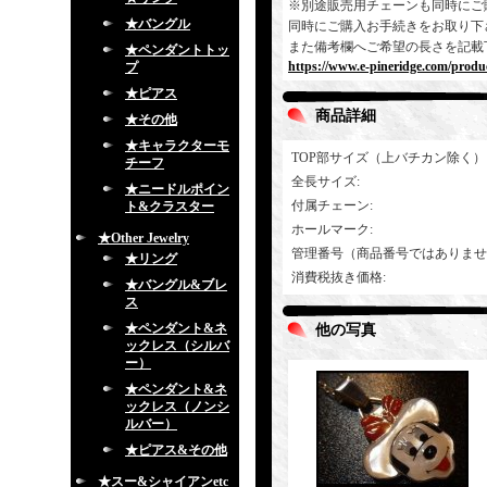
※別途販売用チェーンも同時にご
★バングル
同時にご購入お手続きをお取り下
また備考欄へご希望の長さを記載
★ペンダントトッ
https://www.e-pineridge.com/produc
プ
★ピアス
商品詳細
★その他
★キャラクターモ
TOP部サイズ（上バチカン除く）
チーフ
全長サイズ
:
★ニードルポイン
付属チェーン
:
ト&クラスター
ホールマーク
:
★Other Jewelry
管理番号（商品番号ではありませ
★リング
消費税抜き価格
:
★バングル&ブレ
ス
★ペンダント&ネ
他の写真
ックレス（シルバ
ー）
★ペンダント&ネ
ックレス（ノンシ
ルバー）
★ピアス&その他
★スー&シャイアンetc