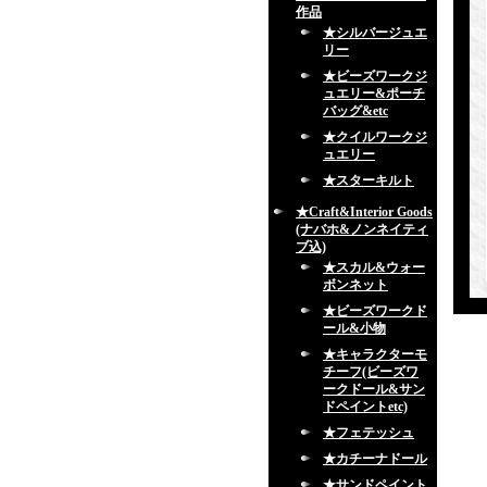
作品
★シルバージュエ
リー
★ビーズワークジ
ュエリー&ポーチ
バッグ&etc
★クイルワークジ
ュエリー
★スターキルト
★Craft&Interior Goods
(ナバホ&ノンネイティ
ブ込)
★スカル&ウォー
ボンネット
★ビーズワークド
ール&小物
★キャラクターモ
チーフ(ビーズワ
ークドール&サン
ドペイントetc)
★フェテッシュ
★カチーナドール
★サンドペイント