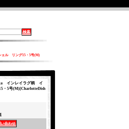
ーシェル リング15・5号(M)
ishta インレイラグ柄 イ
・5号(M)
[
CharlotteDish
項