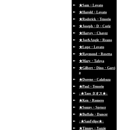
★Sam・Lovato
★Harold・Lovato
★Roderick・Tenorio
★Joseph・D・Coriz
★Harvey・Chavez
★Joe&Angle・Reano
★Lupe・Lovato
★Raymond・Rosetta
★Mary・Tafoya
★Gilbert・Dino・Garci
a
★Dorene・Calabaza
★Paul・Tenorio
↓★Taos タオス★↓
★Ken・Romero
★Sonny・Spruce
★Buffalo・Dancer
↓★SanFelipe★↓
★Timmy・Yazzie