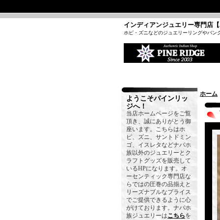
インディアンジュエリー専門店【
ホピ・ズニなどのジュエリーリングやバン
ホーム
ようこそパインリッ
ジへ！
当店ホームページをご覧
頂き、誠にありがとう御
座います。こちらはホ
ピ、ズニ、サントドミン
ゴ、イスレタなどナバホ
族以外のジュエリーとク
ラフトグッズを販売して
いるHPになります。オ
ーセンティック専門店な
らではの圧巻の品揃えと
リーズナブルなプライス
でご提供できるように心
がけております。ナバホ
族ジュエリーは
こちら
を