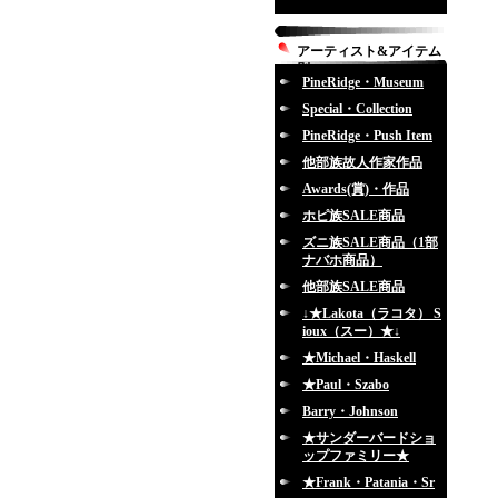
アーティスト&アイテム
別
PineRidge・Museum
Special・Collection
PineRidge・Push Item
他部族故人作家作品
Awards(賞)・作品
ホピ族SALE商品
ズニ族SALE商品（1部
ナバホ商品）
他部族SALE商品
↓★Lakota（ラコタ） S
ioux（スー）★↓
★Michael・Haskell
★Paul・Szabo
Barry・Johnson
★サンダーバードショ
ップファミリー★
★Frank・Patania・Sr