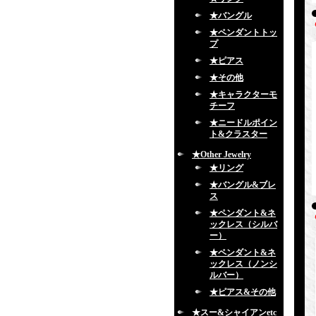
★バングル
★ペンダントトッ
プ
★ピアス
★その他
★キャラクターモ
チーフ
★ニードルポイン
ト&クラスター
★Other Jewelry
★リング
★バングル&ブレ
ス
★ペンダント&ネ
ックレス（シルバ
ー）
★ペンダント&ネ
ックレス（ノンシ
ルバー）
★ピアス&その他
★スー&シャイアンetc