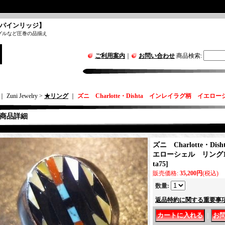
パインリッジ】
グルなど圧巻の品揃え
ご利用案内
｜
お問い合わせ
商品検索
:
｜ Zuni Jewelry >
★リング
｜
ズニ Charlotte・Dishta インレイラグ柄 イエロ
商品詳細
ズニ Charlotte・D
エローシェル リング15
ta75
]
販売価格
:
35,200円
(税込)
数量
:
返品特約に関する重要事
｜