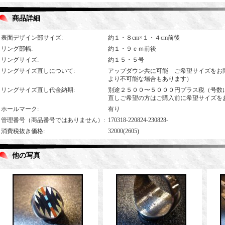
商品詳細
表面デザイン部サイズ
:
約１・８cm×１・４cm前後
リング部幅
:
約１・９ｃｍ前後
リングサイズ
:
約１５・５号
リングサイズ直しについて
:
アップダウン共に可能 ご希望サイズをお
より不可能な場合もあります）
リングサイズ直し代金納期
:
別途２５００〜５０００円プラス税（号数
直しご希望の方はご購入前に希望サイズを
ホールマーク
:
有り
管理番号（商品番号ではありません）
:
170318-220824-230828-
消費税抜き価格
:
32000(2605)
他の写真