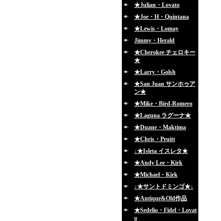
★Julian・Lovato
★Joe・H・Quintana
★Lewis・Lomay
Jimmy・Herald
★Cherokee チェロキー
★
★Larry・Golsh
★San Juan サンホゥア
ン★
★Mike・Bird-Romero
★Laguna ラグーナ★
★Duane・Maktima
★Chris・Pruitt
↓★Isleta イスレタ★
★Andy Lee・Kirk
★Michael・Kirk
↓★サントドミンゴ★↓
★Antique&Old作品
★Sedelio・Fidel・Lovat
o