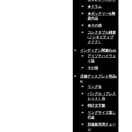
★ドラム
★ポッテリー&陶
器作品
★その他
コレクタブル雑貨
(ノンネイティブ
メイド）
インディアン関連Book
アリゾナハイウェ
イ誌
その他
店舗ディスプレイ用品e
tc
リング台
バングル（ブレス
レット）台
時計文字盤
リングサイズ直し
代金
別途販売用チェー
ン