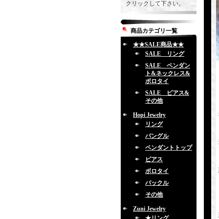
クリックして下さい。
商品カテゴリ一覧
★★SALE商品★★
SALE リング
SALE ペンダン
ト&ネックレス&
ボロタイ
SALE ピアス&
その他
Hopi Jewelry
リング
バングル
ペンダントトップ
ピアス
ボロタイ
バックル
その他
Zuni Jewelry
★リング