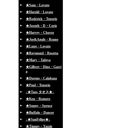
★Sam・Lovato
★Harold・Lovato
★Roderick・Tenorio
★Joseph・D・Coriz
★Harvey・Chavez
★Joe&Angle・Reano
★Lupe・Lovato
★Raymond・Rosetta
★Mary・Tafoya
★Gilbert・Dino・Garci
a
★Dorene・Calabaza
★Paul・Tenorio
↓★Taos タオス★↓
★Ken・Romero
★Sonny・Spruce
★Buffalo・Dancer
↓★SanFelipe★↓
★Timmy・Yazzie