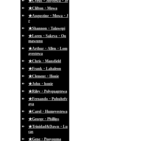
★Cyrus・Josytewa・Jr
★Clifton・Mowa
★Augustine・Mowa・J
r
★Shannon・Talawepi
★Loren・Sakeva・Qu
mawunu
★Arthur・Allen・Lom
ayestewa
★Chris・Mansfield
★Frank・Lahaleon
★Clement・Honie
★John・honie
★Riley・Polyquaptewa
★Fernando・Puhuhefv
aya
★Carol・Humeyestewa
★George・Phillips
★Trinidad&Dawn・Lu
cas
★Gene・Pooyouma