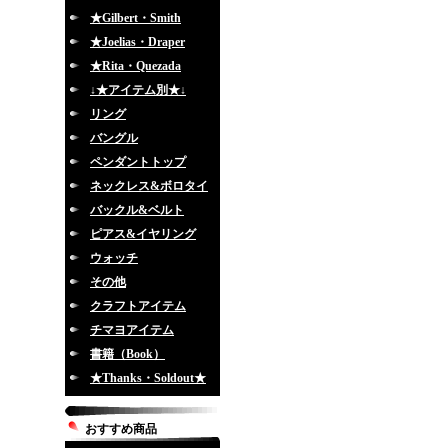
★Gilbert・Smith
★Joelias・Draper
★Rita・Quezada
↓★アイテム別★↓
リング
バングル
ペンダントトップ
ネックレス&ボロタイ
バックル&ベルト
ピアス&イヤリング
ウォッチ
その他
クラフトアイテム
チマヨアイテム
書籍（Book）
★Thanks・Soldout★
おすすめ商品