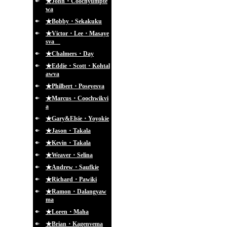
★John・Coochyumpte
wa
★Bobby・Sekakuku
★Victor・Lee・Masaye
sva
★Chalmers・Day
★Eddie・Scott・Kohtal
awva
★Philbert・Poseyesva
★Marcus・Coochwikvi
a
★Gary&Elsie・Yoyokie
★Jason・Takala
★Kevin・Takala
★Weaver・Selina
★Andrew・Saufkie
★Richard・Pawiki
★Ramon・Dalangyaw
ma
★Loren・Maha
★Brian・Kagenvema