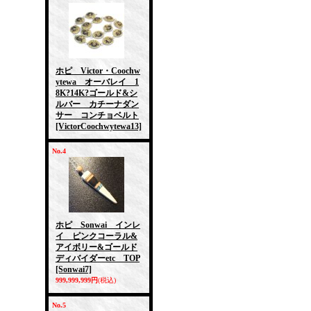
ホピ Victor・Coochw
ytewa オーバレイ 1
8K?14K?ゴールド&シ
ルバー カチーナダン
サー コンチョベルト
[VictorCoochwytewa13]
No.4
ホピ Sonwai インレ
イ ピンクコーラル&
アイボリー&ゴールド
ディバイダーetc TOP
[Sonwai7]
999,999,999円
(税込)
No.5