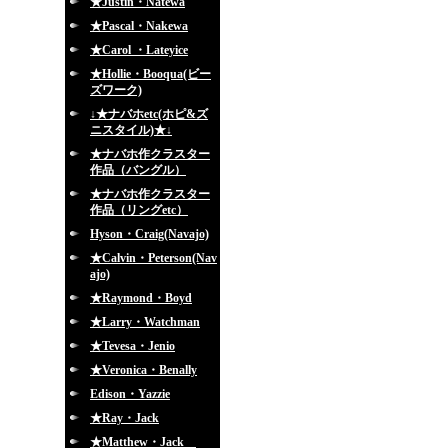
★Justin・Natewa
★Pascal・Nakewa
★Carol ・Lateyice
★Hollie・Booqua(ビー
ズワーク)
↓★ナバホetc(ホピ&ズ
ニスタイル)★↓
★ナバホ作クラスター
作品（バングル）
★ナバホ作クラスター
作品（リングetc）
Hyson・Craig(Navajo)
★Calvin・Peterson(Nav
ajo)
★Raymond・Boyd
★Larry・Watchman
★Tevesa・Jenio
★Veronica・Benally
Edison・Yazzie
★Ray・Jack
★Matthew・Jack