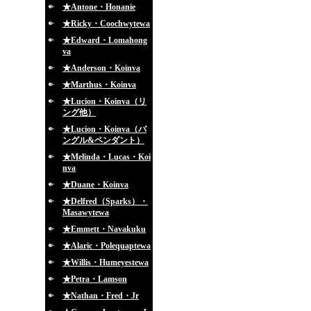
★Antone・Honanie
★Ricky・Coochwytewa
★Edward・Lomahong
va
★Anderson・Koinva
★Marthus・Koinva
★Lucion・Koinva（リ
ング他）
★Lucion・Koinva（バ
ングル&ペンダント）
★Melinda・Lucas・Koi
nva
★Duane・Koinva
★Delfred（Sparks）・
Masawytewa
★Emmett・Navakuku
★Alaric・Polequaptewa
★Willis・Humeyestewa
★Petra・Lamson
★Nathan・Fred・Jr