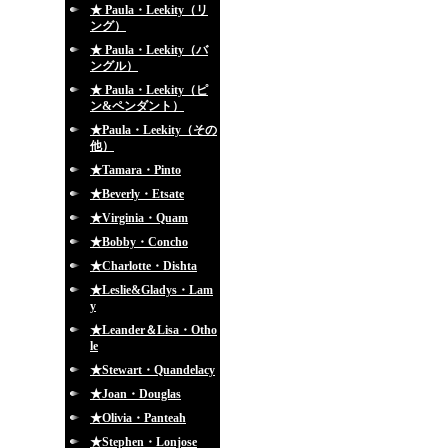
★ Paula・Leekity（リ
ング）
★ Paula・Leekity（バ
ングル）
★ Paula・Leekity（ピ
ン&ペンダント）
★Paula・Leekity（その
他）
★Tamara・Pinto
★Beverly・Etsate
★Virginia・Quam
★Bobby・Concho
★Charlotte・Dishta
★Leslie&Gladys・Lam
y
★Leander＆Lisa・Otho
le
★Stewart・Quandelacy
★Joan・Douglas
★Olivia・Panteah
★Stephen・Lonjose