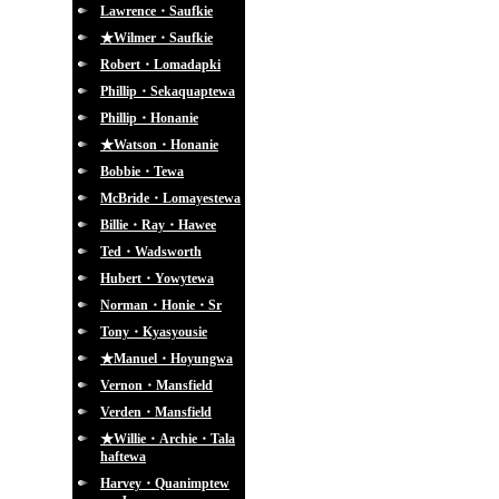
Lawrence・Saufkie
★Wilmer・Saufkie
Robert・Lomadapki
Phillip・Sekaquaptewa
Phillip・Honanie
★Watson・Honanie
Bobbie・Tewa
McBride・Lomayestewa
Billie・Ray・Hawee
Ted・Wadsworth
Hubert・Yowytewa
Norman・Honie・Sr
Tony・Kyasyousie
★Manuel・Hoyungwa
Vernon・Mansfield
Verden・Mansfield
★Willie・Archie・Tala
haftewa
Harvey・Quanimptew