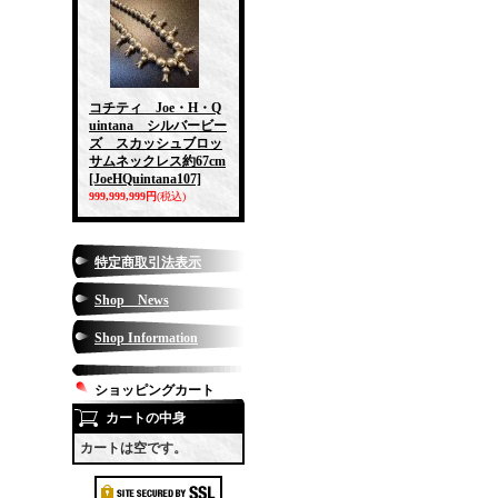
コチティ Joe・H・Q
uintana シルバービー
ズ スカッシュブロッ
サムネックレス約67cm
[JoeHQuintana107]
999,999,999円
(税込)
特定商取引法表示
Shop News
Shop Information
ショッピングカート
カートの中身
カートは空です。