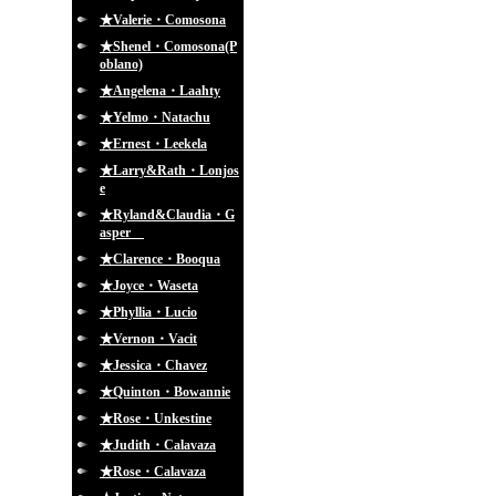
★Valerie・Comosona
★Shenel・Comosona(P
oblano)
★Angelena・Laahty
★Yelmo・Natachu
★Ernest・Leekela
★Larry&Rath・Lonjos
e
★Ryland&Claudia・G
asper
★Clarence・Booqua
★Joyce・Waseta
★Phyllia・Lucio
★Vernon・Vacit
★Jessica・Chavez
★Quinton・Bowannie
★Rose・Unkestine
★Judith・Calavaza
★Rose・Calavaza