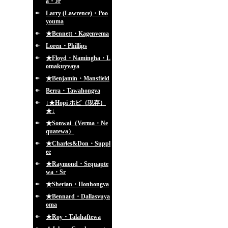
a・Jr
Larry (Lawrence)・Poo
youma
★Bennett・Kagenvema
Loren・Phillips
★Floyd・Namingha・L
omakuyvaya
★Benjamin・Mansfield
Berra・Tawahongva
↓★Hopi ホピ（現存）
★↓
★Sonwai（Verma・Ne
quatewa）
★Charles&Don・Suppl
ee
★Raymond・Sequapte
wa・Sr
★Sherian・Honhongva
★Bennard・Dallasvuya
oma
★Roy・Talahaftewa