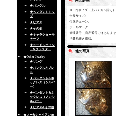
商品詳細
★バングル
TOP部サイズ（上バチカン除く）
★ペンダントトッ
全長サイズ
:
プ
付属チェーン
:
★ピアス
ホールマーク
:
★その他
管理番号（商品番号ではありませ
★キャラクターモ
消費税抜き価格
:
チーフ
★ニードルポイン
ト&クラスター
他の写真
★Other Jewelry
★リング
★バングル&ブレ
ス
★ペンダント&ネ
ックレス（シルバ
ー）
★ペンダント&ネ
ックレス（ノンシ
ルバー）
★ピアス&その他
★スー&シャイアンetc