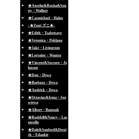
★Anselm&Rosita&Son
ny・Wallace
★Carmichael・Haloo
↓★Zuni ズニ★↓
★Edith・Tsabetsaye
★Veronica・Poblano
★Jake・Livingston
★Lorraine・Waatsa
★Vincent&Soccoro・Jo
hnson
★Don・Dewa
★Barbara・Dewa
★Andrick・Dewa
★Octavius&Irma・Seo
wtewa
★Albert・Banteah
★Ruddell&Nancy・Lac
onsello
★Dale&Sanford&Derri
ck・Edaakie