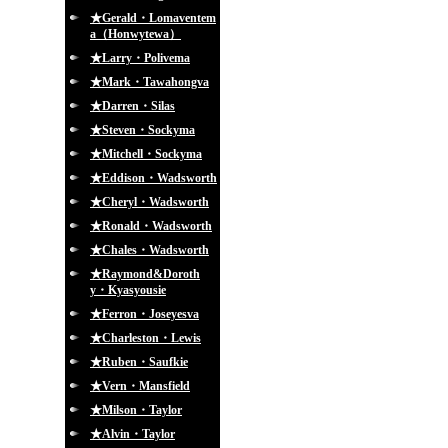
★Gerald・Lomaventem
a（Honwytewa）
★Larry・Polivema
★Mark・Tawahongva
★Darren・Silas
★Steven・Sockyma
★Mitchell・Sockyma
★Eddison・Wadsworth
★Cheryl・Wadsworth
★Ronald・Wadsworth
★Chales・Wadsworth
★Raymond&Doroth
y・Kyasyousie
★Ferron・Joseyesva
★Charleston・Lewis
★Ruben・Saufkie
★Vern・Mansfield
★Milson・Taylor
★Alvin・Taylor