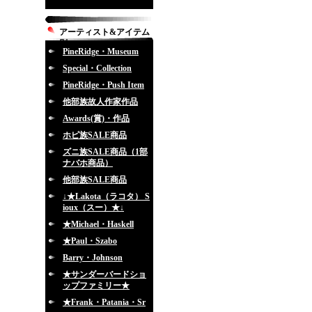
アーティスト&アイテム
別
PineRidge・Museum
Special・Collection
PineRidge・Push Item
他部族故人作家作品
Awards(賞)・作品
ホピ族SALE商品
ズニ族SALE商品（1部
ナバホ商品）
他部族SALE商品
↓★Lakota（ラコタ） S
ioux（スー）★↓
★Michael・Haskell
★Paul・Szabo
Barry・Johnson
★サンダーバードショ
ップファミリー★
★Frank・Patania・Sr