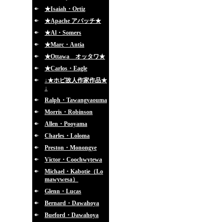
★Isaiah・Ortiz
★Apache アパッチ★
★Al・Somers
★Marc・Antia
★Ottawa オッタワ★
★Carlos・Eagle
↓★ホピ故人作家作品★
↓
Ralph・Tawangyaouma
Morris・Robinson
Allen・Pooyama
Charles・Loloma
Preston・Monongye
Victor・Coochwytewa
Michael・Kabotie（Lo
mawywesa）
Glenn・Lucas
Bernard・Dawahoya
Bueford・Dawahoya