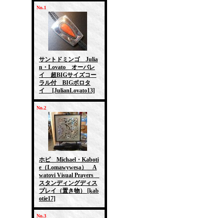
No.1
サントドミンゴ Julia
n・Lovato オーバレ
イ 超BIGサイズコー
ラル付 BIGボロタ
イ
[JulianLovato13]
No.2
ホピ Michael・Kaboti
e（Lomawywesa） A
watovi Visual Prayers
スタンディングディス
プレイ（置き物）
[kab
otie17]
No.3