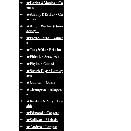
★Harlan＆Monica・Co
onsis
★Sammy＆Esther・Gu
ardian
★Amy・Wesley（Quan
delacy）
★Fred＆Lolita・Natach
u
★Tony&Ola・Eriacho
★Eldrick・Seowtewa
★Phyllis・Coonsis
★Susie&Faye・Lowsay
atee
★Quinton・Quam
★Thompson・Allapow
a
★Rayland&Patty・Eda
akie
★Edmond・Cooyate
★Sullivan・Shebola
★ Andrea・Lonjose