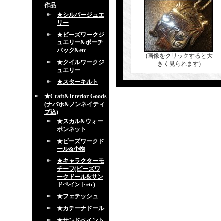
作品
★シルバージュエ
リー
★ビーズワークジ
ュエリー&ポーチ
バッグ&etc
(画像をクリックすると大
★クイルワークジ
きく見られます)
ュエリー
★スターキルト
★Craft&Interior Goods
(ナバホ&ノンネイティ
ブ込)
★スカル&ウォー
ボンネット
★ビーズワークド
ール&小物
★キャラクターモ
チーフ(ビーズワ
ークドール&サン
ドペイントetc)
★フェテッシュ
★カチーナドール
★サンドペイント