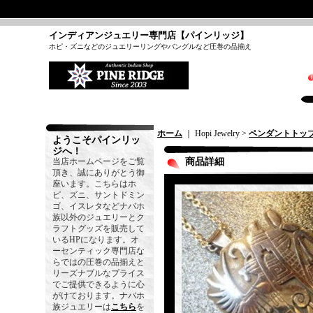
インディアンジュエリー専門店【パインリッジ】
ホピ・ズニなどのジュエリーリングやバングルなど圧巻の品揃え
ホーム
｜ Hopi Jewelry >
ペンダントトッ
ようこそパインリッ
ジへ！
当店ホームページをご覧
商品詳細
頂き、誠にありがとう御
座います。こちらはホ
ピ、ズニ、サントドミン
ゴ、イスレタなどナバホ
族以外のジュエリーとク
ラフトグッズを販売して
いるHPになります。オ
ーセンティック専門店な
らではの圧巻の品揃えと
リーズナブルなプライス
でご提供できるように心
がけております。ナバホ
族ジュエリーは
こちら
を