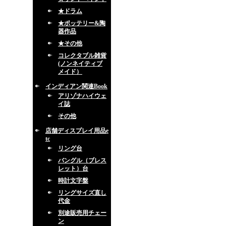
★ドラム
★ポッテリー&陶
器作品
★その他
コレクタブル雑貨
(ノンネイティブ
メイド）
インディアン関連Book
アリゾナハイウェ
イ誌
その他
店舗ディスプレイ用品e
tc
リング台
バングル（ブレス
レット）台
時計文字盤
リングサイズ直し
代金
別途販売用チェー
ン