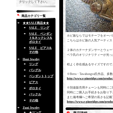
クリックして下さい。
商品カテゴリ一覧
★★SALE商品★★
SALE リング
SALE ペンダン
ホピ族ならではモチーフをオーバ
ト&ネックレス&
こちらはホピ族の人気アーティス
ボロタイ
SALE ピアス&
２体のカチーナダンサーとウェー
その他
ベラ氏のオリジナリティーが光っ
Hopi Jewelry
リング
程よく存在感あるサイズですので
バングル
※Berra・Tawahongva氏
ペンダントトップ
http://www.e-pineridge.com/produc
ピアス
※別途販売用チェーンも同時にご
ボロタイ
同時にご購入お手続きをお取り下
バックル
また備考欄へご希望の長さを記載
その他
https://www.e-pineridge.com/produc
Zuni Jewelry
★リング