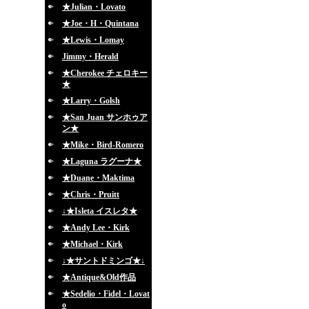
★Julian・Lovato
★Joe・H・Quintana
★Lewis・Lomay
Jimmy・Herald
★Cherokee チェロキー
★
★Larry・Golsh
★San Juan サンホゥア
ン★
★Mike・Bird-Romero
★Laguna ラグーナ★
★Duane・Maktima
★Chris・Pruitt
↓★Isleta イスレタ★
★Andy Lee・Kirk
★Michael・Kirk
↓★サントドミンゴ★↓
★Antique&Old作品
★Sedelio・Fidel・Lovat
o