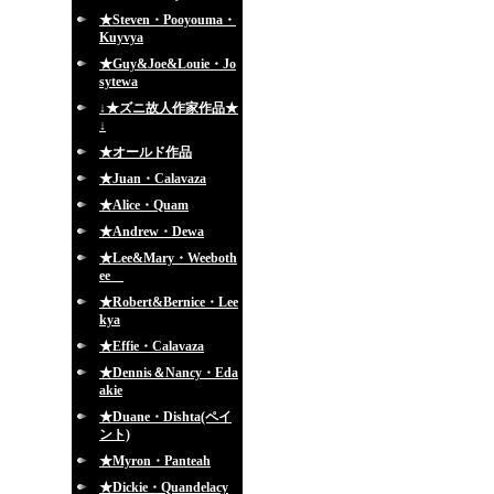
★Steven・Pooyouma・
Kuyvya
★Guy&Joe&Louie・Jo
sytewa
↓★ズニ故人作家作品★
↓
★オールド作品
★Juan・Calavaza
★Alice・Quam
★Andrew・Dewa
★Lee&Mary・Weeboth
ee
★Robert&Bernice・Lee
kya
★Effie・Calavaza
★Dennis＆Nancy・Eda
akie
★Duane・Dishta(ペイ
ント)
★Myron・Panteah
★Dickie・Quandelacy