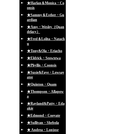
★Harlan＆Monica・Co
onsis
★Sammy＆Esther・Gu
ardian
★Amy・Wesley（Quan
delacy）
★Fred＆Lolita・Natach
u
★Tony&Ola・Eriacho
★Eldrick・Seowtewa
★Phyllis・Coonsis
★Susie&Faye・Lowsay
atee
★Quinton・Quam
★Thompson・Allapow
a
★Rayland&Patty・Eda
akie
★Edmond・Cooyate
★Sullivan・Shebola
★ Andrea・Lonjose