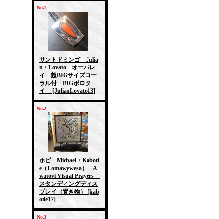
No.1
サントドミンゴ Julia
n・Lovato オーバレ
イ 超BIGサイズコー
ラル付 BIGボロタ
イ
[JulianLovato13]
No.2
ホピ Michael・Kaboti
e（Lomawywesa） A
watovi Visual Prayers
スタンディングディス
プレイ（置き物）
[kab
otie17]
No.3