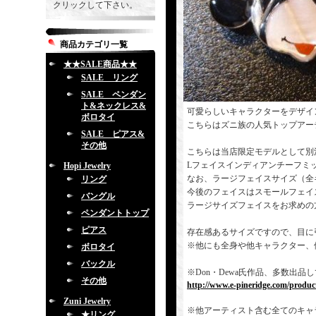
クリックして下さい。
商品カテゴリ一覧
★★SALE商品★★
SALE リング
SALE ペンダン
ト&ネックレス&
可愛らしいキャラクターをデザイ
ボロタイ
こちらはズニ族の人気トップアー
SALE ピアス&
その他
こちらは当店限定モデルとして別
Lフェイスインディアンチーフミ
Hopi Jewelry
なお、ラージフェイスサイズ（全
リング
今後のフェイスはスモールフェイ
バングル
ラージサイズフェイスをお求めの
ペンダントトップ
ピアス
存在感あるサイズですので、目に
※他にも全身や他キャラクター、
ボロタイ
バックル
※Don・Dewa氏作品、多数出
その他
http://www.e-pineridge.com/produc
Zuni Jewelry
※他アーティスト含む全てのキャ
★リング