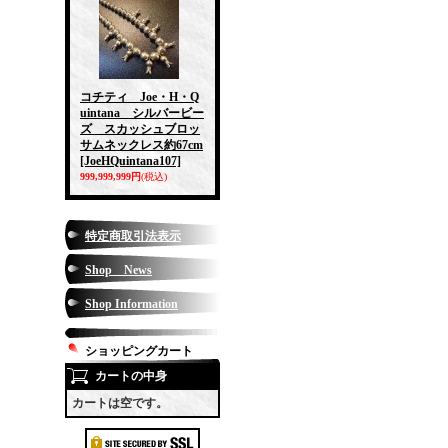
コチティ Joe・H・Q
uintana シルバービー
ズ スカッシュブロッ
サムネックレス約67cm
[JoeHQuintana107]
999,999,999円
(税込)
特定商取引法表示
Shop News
Shop Information
ショッピングカート
カートの中身
カートは空です。