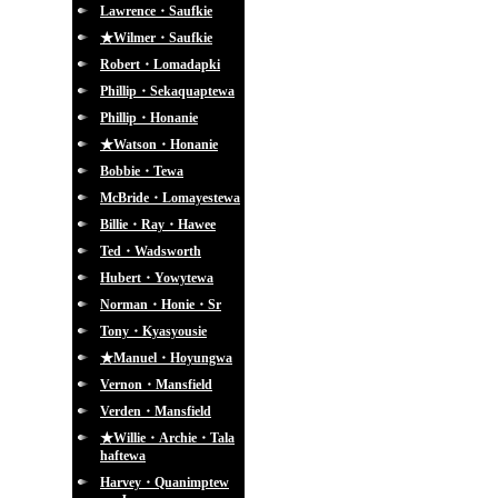
Lawrence・Saufkie
★Wilmer・Saufkie
Robert・Lomadapki
Phillip・Sekaquaptewa
Phillip・Honanie
★Watson・Honanie
Bobbie・Tewa
McBride・Lomayestewa
Billie・Ray・Hawee
Ted・Wadsworth
Hubert・Yowytewa
Norman・Honie・Sr
Tony・Kyasyousie
★Manuel・Hoyungwa
Vernon・Mansfield
Verden・Mansfield
★Willie・Archie・Tala
haftewa
Harvey・Quanimptew