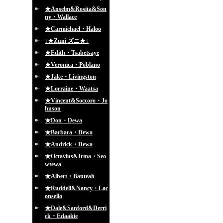
★Anselm&Rosita&Son
ny・Wallace
★Carmichael・Haloo
↓★Zuni ズニ★↓
★Edith・Tsabetsaye
★Veronica・Poblano
★Jake・Livingston
★Lorraine・Waatsa
★Vincent&Soccoro・Jo
hnson
★Don・Dewa
★Barbara・Dewa
★Andrick・Dewa
★Octavius&Irma・Seo
wtewa
★Albert・Banteah
★Ruddell&Nancy・Lac
onsello
★Dale&Sanford&Derri
ck・Edaakie