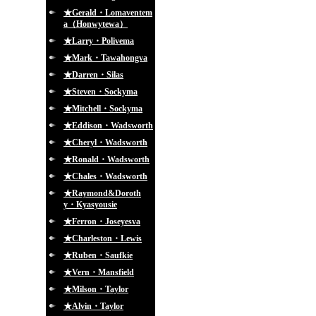
★Gerald・Lomaventem
a（Honwytewa）
★Larry・Polivema
★Mark・Tawahongva
★Darren・Silas
★Steven・Sockyma
★Mitchell・Sockyma
★Eddison・Wadsworth
★Cheryl・Wadsworth
★Ronald・Wadsworth
★Chales・Wadsworth
★Raymond&Doroth
y・Kyasyousie
★Ferron・Joseyesva
★Charleston・Lewis
★Ruben・Saufkie
★Vern・Mansfield
★Milson・Taylor
★Alvin・Taylor