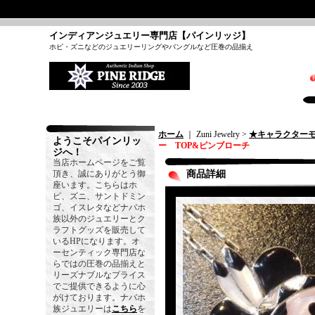
インディアンジュエリー専門店【パインリッジ】
ホピ・ズニなどのジュエリーリングやバングルなど圧巻の品揃え
ホーム
｜ Zuni Jewelry >
★キャラクター
ようこそパインリッ
ー TOP&ピンブローチ
ジへ！
当店ホームページをご覧
頂き、誠にありがとう御
商品詳細
座います。こちらはホ
ピ、ズニ、サントドミン
ゴ、イスレタなどナバホ
族以外のジュエリーとク
ラフトグッズを販売して
いるHPになります。オ
ーセンティック専門店な
らではの圧巻の品揃えと
リーズナブルなプライス
でご提供できるように心
がけております。ナバホ
族ジュエリーは
こちら
を