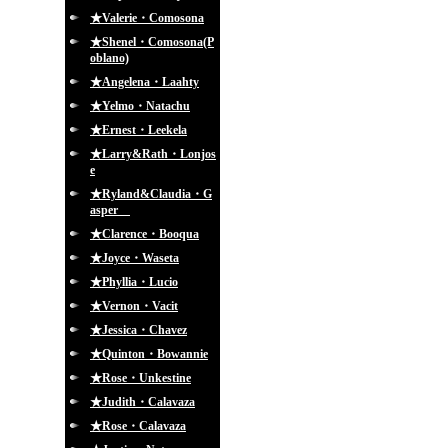
★Valerie・Comosona
★Shenel・Comosona(P
oblano)
★Angelena・Laahty
★Yelmo・Natachu
★Ernest・Leekela
★Larry&Rath・Lonjos
e
★Ryland&Claudia・G
asper
★Clarence・Booqua
★Joyce・Waseta
★Phyllia・Lucio
★Vernon・Vacit
★Jessica・Chavez
★Quinton・Bowannie
★Rose・Unkestine
★Judith・Calavaza
★Rose・Calavaza