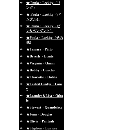
★ Paula・Leekity（リ
ング）
★ Paula・Leekity（バ
ングル）
★ Paula・Leekity（ピ
ン&ペンダント）
★Paula・Leekity（その
他）
★Tamara・Pinto
★Beverly・Etsate
★Virginia・Quam
★Bobby・Concho
★Charlotte・Dishta
★Leslie&Gladys・Lam
y
★Leander＆Lisa・Otho
le
★Stewart・Quandelacy
★Joan・Douglas
★Olivia・Panteah
★Stephen・Lonjose