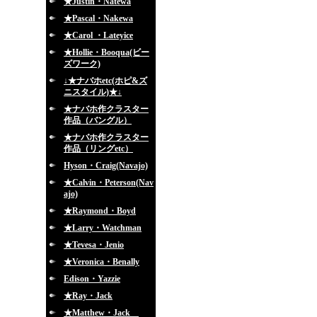
★Justin・Natewa
★Pascal・Nakewa
★Carol ・Lateyice
★Hollie・Booqua(ビー
ズワーク)
↓★ナバホetc(ホピ&ズ
ニスタイル)★↓
★ナバホ作クラスター
作品（バングル）
★ナバホ作クラスター
作品（リングetc）
Hyson・Craig(Navajo)
★Calvin・Peterson(Nav
ajo)
★Raymond・Boyd
★Larry・Watchman
★Tevesa・Jenio
★Veronica・Benally
Edison・Yazzie
★Ray・Jack
★Matthew・Jack