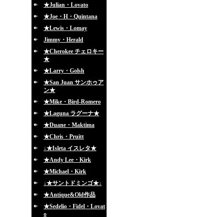
★Julian・Lovato
★Joe・H・Quintana
★Lewis・Lomay
Jimmy・Herald
★Cherokee チェロキー
★
★Larry・Golsh
★San Juan サンホゥア
ン★
★Mike・Bird-Romero
★Laguna ラグーナ★
★Duane・Maktima
★Chris・Pruitt
↓★Isleta イスレタ★
★Andy Lee・Kirk
★Michael・Kirk
↓★サントドミンゴ★↓
★Antique&Old作品
★Sedelio・Fidel・Lovat
o