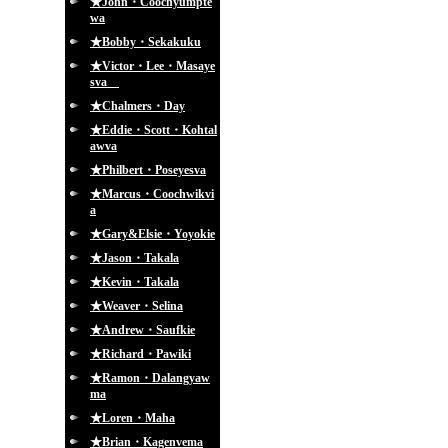
★John・Coochyumpte
wa
★Bobby・Sekakuku
★Victor・Lee・Masaye
sva
★Chalmers・Day
★Eddie・Scott・Kohtal
awva
★Philbert・Poseyesva
★Marcus・Coochwikvi
a
★Gary&Elsie・Yoyokie
★Jason・Takala
★Kevin・Takala
★Weaver・Selina
★Andrew・Saufkie
★Richard・Pawiki
★Ramon・Dalangyaw
ma
★Loren・Maha
★Brian・Kagenvema