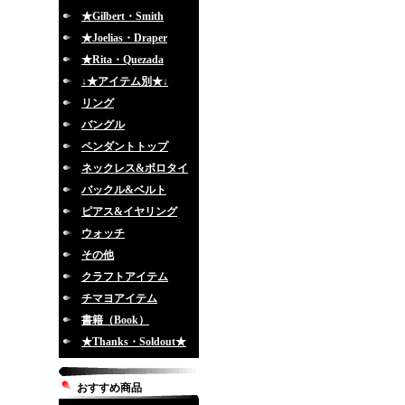
★Gilbert・Smith
★Joelias・Draper
★Rita・Quezada
↓★アイテム別★↓
リング
バングル
ペンダントトップ
ネックレス&ボロタイ
バックル&ベルト
ピアス&イヤリング
ウォッチ
その他
クラフトアイテム
チマヨアイテム
書籍（Book）
★Thanks・Soldout★
おすすめ商品