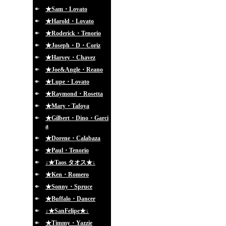
★Sam・Lovato
★Harold・Lovato
★Roderick・Tenorio
★Joseph・D・Coriz
★Harvey・Chavez
★Joe&Angle・Reano
★Lupe・Lovato
★Raymond・Rosetta
★Mary・Tafoya
★Gilbert・Dino・Garci
a
★Dorene・Calabaza
★Paul・Tenorio
↓★Taos タオス★↓
★Ken・Romero
★Sonny・Spruce
★Buffalo・Dancer
↓★SanFelipe★↓
★Timmy・Yazzie