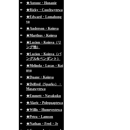
★Antone・Honanie
★Ricky・Coochwytewa
★Edward・Lomahong
va
★Anderson・Koinva
★Marthus・Koinva
★Lucion・Koinva（リ
ング他）
★Lucion・Koinva（バ
ングル&ペンダント）
★Melinda・Lucas・Koi
nva
★Duane・Koinva
★Delfred（Sparks）・
Masawytewa
★Emmett・Navakuku
★Alaric・Polequaptewa
★Willis・Humeyestewa
★Petra・Lamson
★Nathan・Fred・Jr