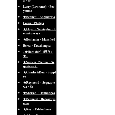
a・Jr
Larry (Lawrence)・Poo
youma
★Bennett・Kagenvema
Loren・Phillips
★Floyd・Namingha・L
omakuyvaya
★Benjamin・Mansfield
Berra・Tawahongva
↓★Hopi ホピ（現存）
★↓
★Sonwai（Verma・Ne
quatewa）
★Charles&Don・Suppl
ee
★Raymond・Sequapte
wa・Sr
★Sherian・Honhongva
★Bennard・Dallasvuya
oma
★Roy・Talahaftewa