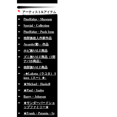
アーティスト&アイテム
別
PineRidge・Museum
Special・Collection
PineRidge・Push Item
他部族故人作家作品
Awards(賞)・作品
ホピ族SALE商品
ズニ族SALE商品（1部
ナバホ商品）
他部族SALE商品
↓★Lakota（ラコタ） S
ioux（スー）★↓
★Michael・Haskell
★Paul・Szabo
Barry・Johnson
★サンダーバードショ
ップファミリー★
★Frank・Patania・Sr