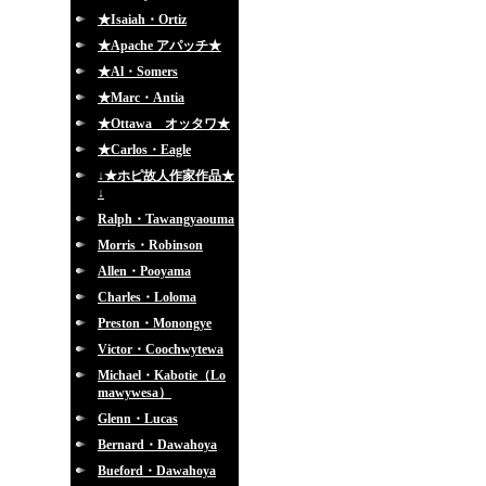
★Isaiah・Ortiz
★Apache アパッチ★
★Al・Somers
★Marc・Antia
★Ottawa オッタワ★
★Carlos・Eagle
↓★ホピ故人作家作品★
↓
Ralph・Tawangyaouma
Morris・Robinson
Allen・Pooyama
Charles・Loloma
Preston・Monongye
Victor・Coochwytewa
Michael・Kabotie（Lo
mawywesa）
Glenn・Lucas
Bernard・Dawahoya
Bueford・Dawahoya