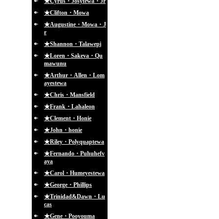
★Cyrus・Josytewa・Jr
★Clifton・Mowa
★Augustine・Mowa・J
r
★Shannon・Talawepi
★Loren・Sakeva・Qu
mawunu
★Arthur・Allen・Lom
ayestewa
★Chris・Mansfield
★Frank・Lahaleon
★Clement・Honie
★John・honie
★Riley・Polyquaptewa
★Fernando・Puhuhefv
aya
★Carol・Humeyestewa
★George・Phillips
★Trinidad&Dawn・Lu
cas
★Gene・Pooyouma