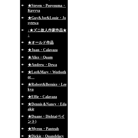
★Steven・Pooyouma・
Kuyvya
★Guy&Joe&Louie・Jo
sytewa
↓★ズニ故人作家作品★
↓
★オールド作品
★Juan・Calavaza
★Alice・Quam
★Andrew・Dewa
★Lee&Mary・Weeboth
ee
★Robert&Bernice・Lee
kya
★Effie・Calavaza
★Dennis＆Nancy・Eda
akie
★Duane・Dishta(ペイ
ント)
★Myron・Panteah
★Dickie・Quandelacy