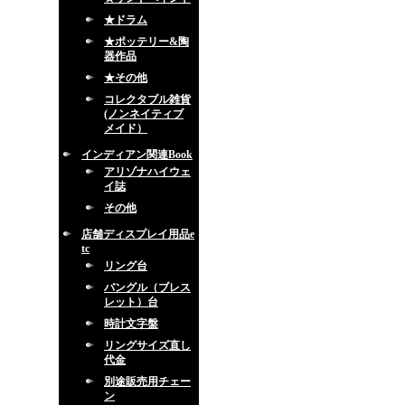
★ドラム
★ポッテリー&陶
器作品
★その他
コレクタブル雑貨
(ノンネイティブ
メイド）
インディアン関連Book
アリゾナハイウェ
イ誌
その他
店舗ディスプレイ用品e
tc
リング台
バングル（ブレス
レット）台
時計文字盤
リングサイズ直し
代金
別途販売用チェー
ン