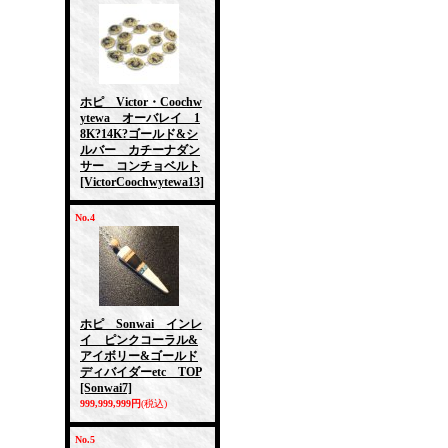
ホピ Victor・Coochw
ytewa オーバレイ 1
8K?14K?ゴールド&シ
ルバー カチーナダン
サー コンチョベルト
[VictorCoochwytewa13]
No.4
ホピ Sonwai インレ
イ ピンクコーラル&
アイボリー&ゴールド
ディバイダーetc TOP
[Sonwai7]
999,999,999円
(税込)
No.5