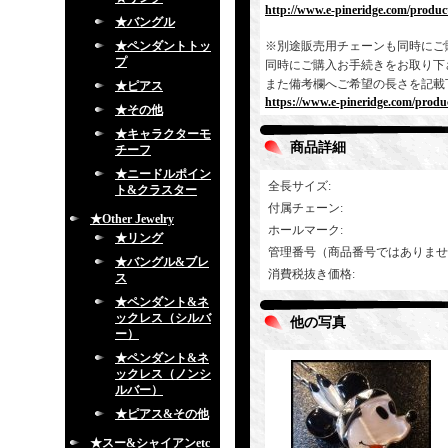
http://www.e-pineridge.com/product
★バングル
★ペンダントトッ
※別途販売用チェーンも同時にご
プ
同時にご購入お手続きをお取り下
また備考欄へご希望の長さを記載
★ピアス
https://www.e-pineridge.com/produc
★その他
★キャラクターモ
商品詳細
チーフ
★ニードルポイン
全長サイズ
:
ト&クラスター
付属チェーン
:
★Other Jewelry
ホールマーク
:
★リング
管理番号（商品番号ではありませ
★バングル&ブレ
消費税抜き価格
:
ス
★ペンダント&ネ
ックレス（シルバ
他の写真
ー）
★ペンダント&ネ
ックレス（ノンシ
ルバー）
★ピアス&その他
★スー&シャイアンetc