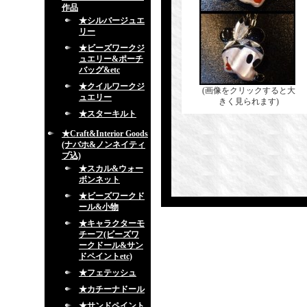
作品
★シルバージュエ
リー
★ビーズワークジ
ュエリー&ポーチ
バッグ&etc
★クイルワークジ
(画像をクリックすると大
ュエリー
きく見られます)
★スターキルト
★Craft&Interior Goods
(ナバホ&ノンネイティ
ブ込)
★スカル&ウォー
ボンネット
★ビーズワークド
ール&小物
★キャラクターモ
チーフ(ビーズワ
ークドール&サン
ドペイントetc)
★フェテッシュ
★カチーナドール
★サンドペイント