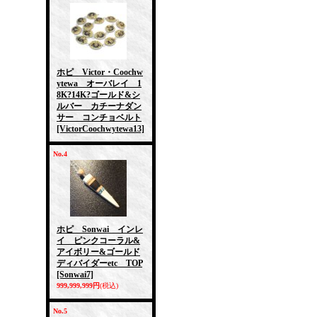
ホピ Victor・Coochw
ytewa オーバレイ 1
8K?14K?ゴールド&シ
ルバー カチーナダン
サー コンチョベルト
[VictorCoochwytewa13]
No.4
ホピ Sonwai インレ
イ ピンクコーラル&
アイボリー&ゴールド
ディバイダーetc TOP
[Sonwai7]
999,999,999円
(税込)
No.5