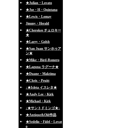
★Julian・Lovato
★Joe・H・Quintana
★Lewis・Lomay
Jimmy・Herald
★Cherokee チェロキー
★
★Larry・Golsh
★San Juan サンホゥア
ン★
★Mike・Bird-Romero
★Laguna ラグーナ★
★Duane・Maktima
★Chris・Pruitt
↓★Isleta イスレタ★
★Andy Lee・Kirk
★Michael・Kirk
↓★サントドミンゴ★↓
★Antique&Old作品
★Sedelio・Fidel・Lovat
o