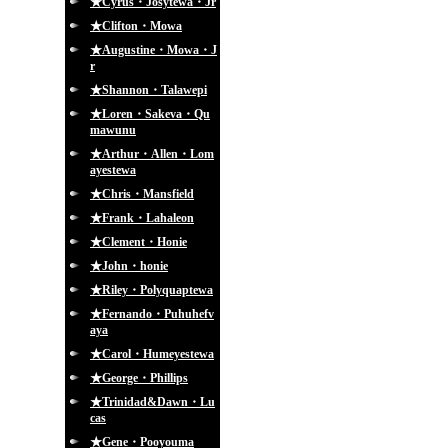
★Cyrus・Josytewa・Jr
★Clifton・Mowa
★Augustine・Mowa・J
r
★Shannon・Talawepi
★Loren・Sakeva・Qu
mawunu
★Arthur・Allen・Lom
ayestewa
★Chris・Mansfield
★Frank・Lahaleon
★Clement・Honie
★John・honie
★Riley・Polyquaptewa
★Fernando・Puhuhefv
aya
★Carol・Humeyestewa
★George・Phillips
★Trinidad&Dawn・Lu
cas
★Gene・Pooyouma