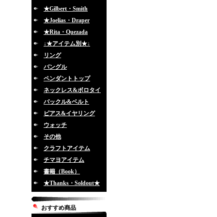
★Gilbert・Smith
★Joelias・Draper
★Rita・Quezada
↓★アイテム別★↓
リング
バングル
ペンダントトップ
ネックレス&ボロタイ
バックル&ベルト
ピアス&イヤリング
ウォッチ
その他
クラフトアイテム
チマヨアイテム
書籍（Book）
★Thanks・Soldout★
おすすめ商品