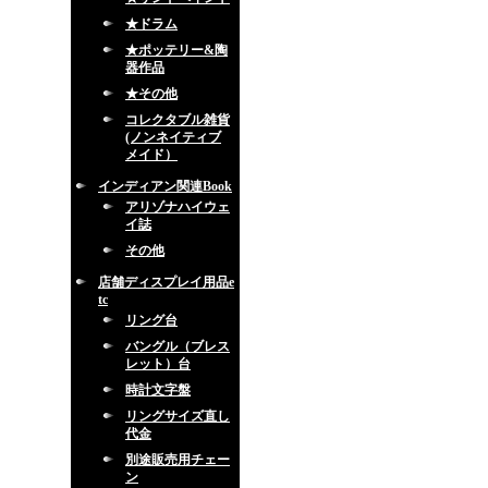
★ドラム
★ポッテリー&陶
器作品
★その他
コレクタブル雑貨
(ノンネイティブ
メイド）
インディアン関連Book
アリゾナハイウェ
イ誌
その他
店舗ディスプレイ用品e
tc
リング台
バングル（ブレス
レット）台
時計文字盤
リングサイズ直し
代金
別途販売用チェー
ン