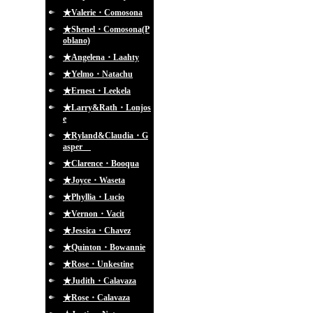
★Valerie・Comosona
★Shenel・Comosona(P
oblano)
★Angelena・Laahty
★Yelmo・Natachu
★Ernest・Leekela
★Larry&Rath・Lonjos
e
★Ryland&Claudia・G
asper
★Clarence・Booqua
★Joyce・Waseta
★Phyllia・Lucio
★Vernon・Vacit
★Jessica・Chavez
★Quinton・Bowannie
★Rose・Unkestine
★Judith・Calavaza
★Rose・Calavaza