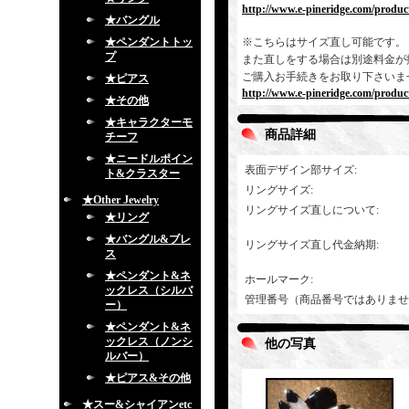
http://www.e-pineridge.com/product
★バングル
★ペンダントトッ
※こちらはサイズ直し可能です。
プ
また直しをする場合は別途料金が
ご購入お手続きをお取り下さいま
★ピアス
http://www.e-pineridge.com/produc
★その他
★キャラクターモ
商品詳細
チーフ
★ニードルポイン
表面デザイン部サイズ
:
ト&クラスター
リングサイズ
:
★Other Jewelry
リングサイズ直しについて
:
★リング
★バングル&ブレ
リングサイズ直し代金納期
:
ス
★ペンダント&ネ
ホールマーク
:
ックレス（シルバ
管理番号（商品番号ではありませ
ー）
★ペンダント&ネ
ックレス（ノンシ
他の写真
ルバー）
★ピアス&その他
★スー&シャイアンetc