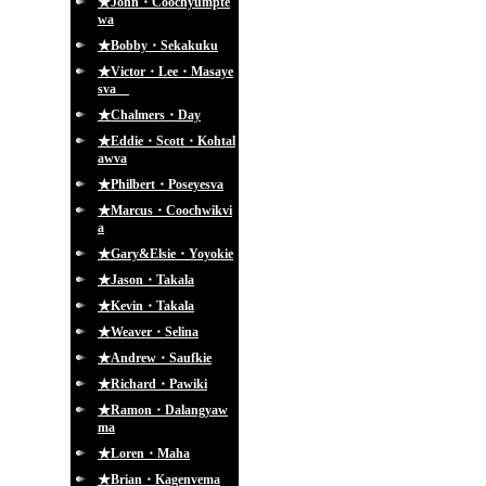
★John・Coochyumpte
wa
★Bobby・Sekakuku
★Victor・Lee・Masaye
sva
★Chalmers・Day
★Eddie・Scott・Kohtal
awva
★Philbert・Poseyesva
★Marcus・Coochwikvi
a
★Gary&Elsie・Yoyokie
★Jason・Takala
★Kevin・Takala
★Weaver・Selina
★Andrew・Saufkie
★Richard・Pawiki
★Ramon・Dalangyaw
ma
★Loren・Maha
★Brian・Kagenvema