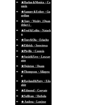
★Harlan＆Monica・Co
onsis
★Sammy＆Esther・Gu
ardian
★Amy・Wesley（Quan
delacy）
★Fred＆Lolita・Natach
u
★Tony&Ola・Eriacho
★Eldrick・Seowtewa
★Phyllis・Coonsis
★Susie&Faye・Lowsay
atee
★Quinton・Quam
★Thompson・Allapow
a
★Rayland&Patty・Eda
akie
★Edmond・Cooyate
★Sullivan・Shebola
★ Andrea・Lonjose