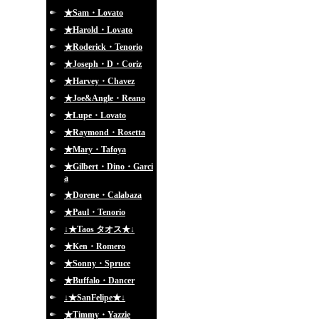
★Sam・Lovato
★Harold・Lovato
★Roderick・Tenorio
★Joseph・D・Coriz
★Harvey・Chavez
★Joe&Angle・Reano
★Lupe・Lovato
★Raymond・Rosetta
★Mary・Tafoya
★Gilbert・Dino・Garci
a
★Dorene・Calabaza
★Paul・Tenorio
↓★Taos タオス★↓
★Ken・Romero
★Sonny・Spruce
★Buffalo・Dancer
↓★SanFelipe★↓
★Timmy・Yazzie