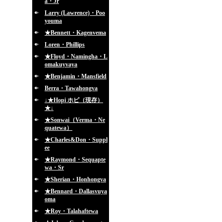
a・Jr
Larry (Lawrence)・Poo
youma
★Bennett・Kagenvema
Loren・Phillips
★Floyd・Namingha・L
omakuyvaya
★Benjamin・Mansfield
Berra・Tawahongva
↓★Hopi ホピ（現存）
★↓
★Sonwai（Verma・Ne
quatewa）
★Charles&Don・Suppl
ee
★Raymond・Sequapte
wa・Sr
★Sherian・Honhongva
★Bennard・Dallasvuya
oma
★Roy・Talahaftewa