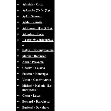
★Isaiah・Ortiz
★Apache アパッチ★
★Al・Somers
★Marc・Antia
★Ottawa オッタワ★
★Carlos・Eagle
↓★ホピ故人作家作品★
↓
Ralph・Tawangyaouma
Morris・Robinson
Allen・Pooyama
Charles・Loloma
Preston・Monongye
Victor・Coochwytewa
Michael・Kabotie（Lo
mawywesa）
Glenn・Lucas
Bernard・Dawahoya
Bueford・Dawahoya