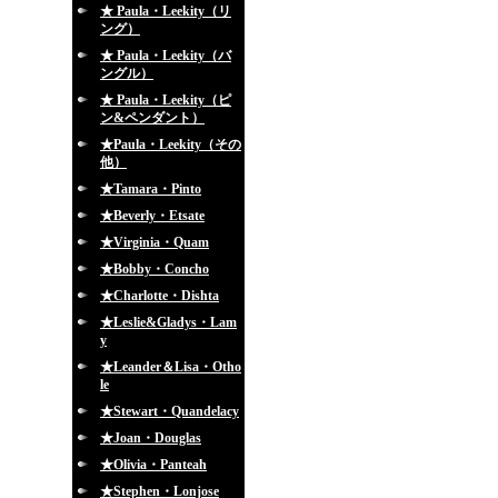
★ Paula・Leekity（リ
ング）
★ Paula・Leekity（バ
ングル）
★ Paula・Leekity（ピ
ン&ペンダント）
★Paula・Leekity（その
他）
★Tamara・Pinto
★Beverly・Etsate
★Virginia・Quam
★Bobby・Concho
★Charlotte・Dishta
★Leslie&Gladys・Lam
y
★Leander＆Lisa・Otho
le
★Stewart・Quandelacy
★Joan・Douglas
★Olivia・Panteah
★Stephen・Lonjose