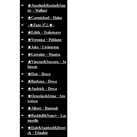
★Anselm&Rosita&Son
ny・Wallace
★Carmichael・Haloo
↓★Zuni ズニ★↓
★Edith・Tsabetsaye
★Veronica・Poblano
★Jake・Livingston
★Lorraine・Waatsa
★Vincent&Soccoro・Jo
hnson
★Don・Dewa
★Barbara・Dewa
★Andrick・Dewa
★Octavius&Irma・Seo
wtewa
★Albert・Banteah
★Ruddell&Nancy・Lac
onsello
★Dale&Sanford&Derri
ck・Edaakie