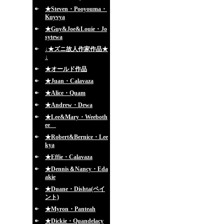
★Steven・Pooyouma・
Kuyvya
★Guy&Joe&Louie・Jo
sytewa
↓★ズニ故人作家作品★
↓
★オールド作品
★Juan・Calavaza
★Alice・Quam
★Andrew・Dewa
★Lee&Mary・Weeboth
ee
★Robert&Bernice・Lee
kya
★Effie・Calavaza
★Dennis＆Nancy・Eda
akie
★Duane・Dishta(ペイ
ント)
★Myron・Panteah
★Dickie・Quandelacy