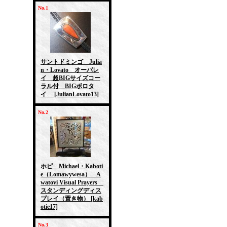
No.1
サントドミンゴ Julia
n・Lovato オーバレ
イ 超BIGサイズコー
ラル付 BIGボロタ
イ
[JulianLovato13]
No.2
ホピ Michael・Kaboti
e（Lomawywesa） A
watovi Visual Prayers
スタンディングディス
プレイ（置き物）
[kab
otie17]
No.3