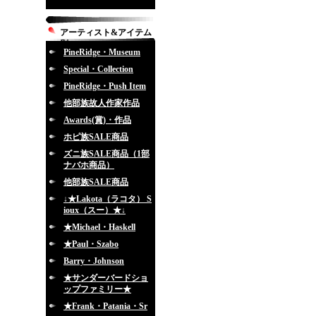
アーティスト&アイテム
別
PineRidge・Museum
Special・Collection
PineRidge・Push Item
他部族故人作家作品
Awards(賞)・作品
ホピ族SALE商品
ズニ族SALE商品（1部
ナバホ商品）
他部族SALE商品
↓★Lakota（ラコタ） S
ioux（スー）★↓
★Michael・Haskell
★Paul・Szabo
Barry・Johnson
★サンダーバードショ
ップファミリー★
★Frank・Patania・Sr