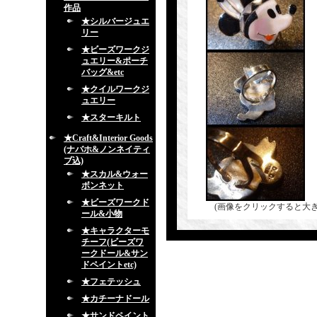
作品
★シルバージュエ
リー
★ビーズワークジ
ュエリー&ポーチ
バッグ&etc
★クイルワークジ
ュエリー
★スターキルト
★Craft&Interior Goods
(ナバホ&ノンネイティ
ブ込)
★スカル&ウォー
ボンネット
★ビーズワークド
(画像をクリックすると大
ール&小物
★キャラクターモ
チーフ(ビーズワ
ークドール&サン
ドペイントetc)
★フェテッシュ
★カチーナドール
★サンドペイント