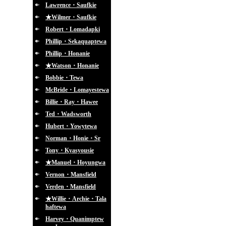
Lawrence・Saufkie
★Wilmer・Saufkie
Robert・Lomadapki
Phillip・Sekaquaptewa
Phillip・Honanie
★Watson・Honanie
Bobbie・Tewa
McBride・Lomayestewa
Billie・Ray・Hawee
Ted・Wadsworth
Hubert・Yowytewa
Norman・Honie・Sr
Tony・Kyasyousie
★Manuel・Hoyungwa
Vernon・Mansfield
Verden・Mansfield
★Willie・Archie・Tala
haftewa
Harvey・Quanimptew