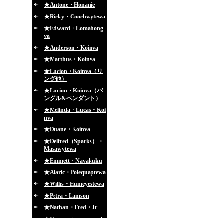
★Antone・Honanie
★Ricky・Coochwytewa
★Edward・Lomahong
va
★Anderson・Koinva
★Marthus・Koinva
★Lucion・Koinva（リ
ング他）
★Lucion・Koinva（バ
ングル&ペンダント）
★Melinda・Lucas・Koi
nva
★Duane・Koinva
★Delfred（Sparks）・
Masawytewa
★Emmett・Navakuku
★Alaric・Polequaptewa
★Willis・Humeyestewa
★Petra・Lamson
★Nathan・Fred・Jr