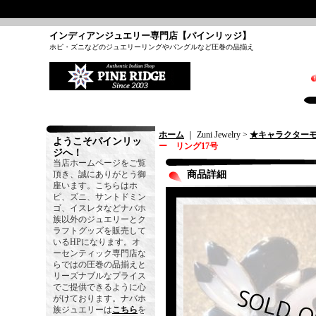
インディアンジュエリー専門店【パインリッジ】
ホピ・ズニなどのジュエリーリングやバングルなど圧巻の品揃え
ホーム
｜ Zuni Jewelry >
★キャラクター
ようこそパインリッ
ー リング17号
ジへ！
当店ホームページをご覧
頂き、誠にありがとう御
商品詳細
座います。こちらはホ
ピ、ズニ、サントドミン
ゴ、イスレタなどナバホ
族以外のジュエリーとク
ラフトグッズを販売して
いるHPになります。オ
ーセンティック専門店な
らではの圧巻の品揃えと
リーズナブルなプライス
でご提供できるように心
がけております。ナバホ
族ジュエリーは
こちら
を