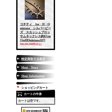
コチティ Joe・H・Q
uintana シルバービー
ズ スカッシュブロッ
サムネックレス約67cm
[JoeHQuintana107]
999,999,999円
(税込)
特定商取引法表示
Shop News
Shop Information
ショッピングカート
カートの中身
カートは空です。