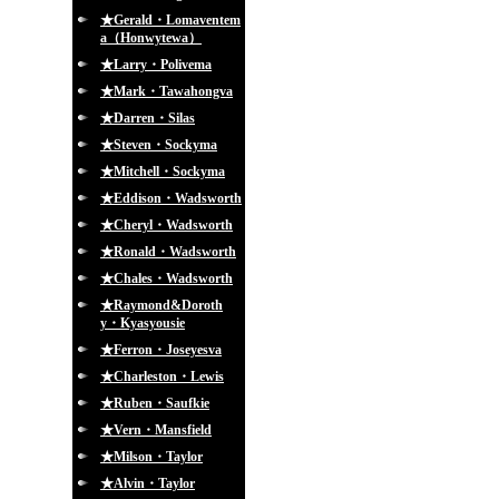
★Gerald・Lomaventem
a（Honwytewa）
★Larry・Polivema
★Mark・Tawahongva
★Darren・Silas
★Steven・Sockyma
★Mitchell・Sockyma
★Eddison・Wadsworth
★Cheryl・Wadsworth
★Ronald・Wadsworth
★Chales・Wadsworth
★Raymond&Doroth
y・Kyasyousie
★Ferron・Joseyesva
★Charleston・Lewis
★Ruben・Saufkie
★Vern・Mansfield
★Milson・Taylor
★Alvin・Taylor