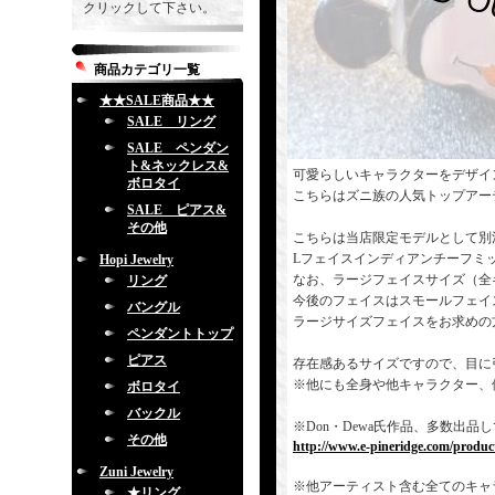
クリックして下さい。
商品カテゴリ一覧
★★SALE商品★★
SALE リング
SALE ペンダン
ト&ネックレス&
可愛らしいキャラクターをデザイ
ボロタイ
こちらはズニ族の人気トップアー
SALE ピアス&
その他
こちらは当店限定モデルとして別
Lフェイスインディアンチーフミ
Hopi Jewelry
なお、ラージフェイスサイズ（全
リング
今後のフェイスはスモールフェイ
バングル
ラージサイズフェイスをお求めの
ペンダントトップ
ピアス
存在感あるサイズですので、目に
※他にも全身や他キャラクター、
ボロタイ
バックル
※Don・Dewa氏作品、多数出
その他
http://www.e-pineridge.com/produc
Zuni Jewelry
※他アーティスト含む全てのキャ
★リング