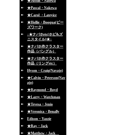
★Justin・Natewa
★Pascal・Nakewa
★Carol ・Lateyice
★Hollie・Booqua(ビー
ズワーク)
↓★ナバホetc(ホピ&ズ
ニスタイル)★↓
★ナバホ作クラスター
作品（バングル）
★ナバホ作クラスター
作品（リングetc）
Hyson・Craig(Navajo)
★Calvin・Peterson(Nav
ajo)
★Raymond・Boyd
★Larry・Watchman
★Tevesa・Jenio
★Veronica・Benally
Edison・Yazzie
★Ray・Jack
★Matthew・Jack