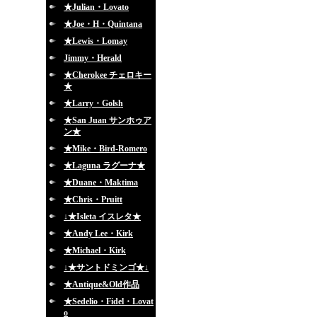
★Julian・Lovato
★Joe・H・Quintana
★Lewis・Lomay
Jimmy・Herald
★Cherokee チェロキー
★
★Larry・Golsh
★San Juan サンホゥア
ン★
★Mike・Bird-Romero
★Laguna ラグーナ★
★Duane・Maktima
★Chris・Pruitt
↓★Isleta イスレタ★
★Andy Lee・Kirk
★Michael・Kirk
↓★サントドミンゴ★↓
★Antique&Old作品
★Sedelio・Fidel・Lovat
o