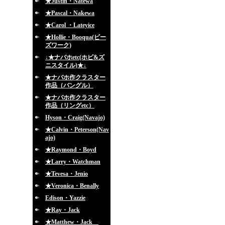
★Justin・Natewa
★Pascal・Nakewa
★Carol ・Lateyice
★Hollie・Booqua(ビー
ズワーク)
↓★ナバホetc(ホピ&ズ
ニスタイル)★↓
★ナバホ作クラスター
作品（バングル）
★ナバホ作クラスター
作品（リングetc）
Hyson・Craig(Navajo)
★Calvin・Peterson(Nav
ajo)
★Raymond・Boyd
★Larry・Watchman
★Tevesa・Jenio
★Veronica・Benally
Edison・Yazzie
★Ray・Jack
★Matthew・Jack