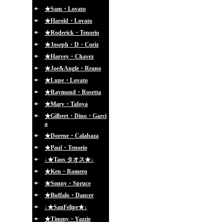
★Sam・Lovato
★Harold・Lovato
★Roderick・Tenorio
★Joseph・D・Coriz
★Harvey・Chavez
★Joe&Angle・Reano
★Lupe・Lovato
★Raymond・Rosetta
★Mary・Tafoya
★Gilbert・Dino・Garci
a
★Dorene・Calabaza
★Paul・Tenorio
↓★Taos タオス★↓
★Ken・Romero
★Sonny・Spruce
★Buffalo・Dancer
↓★SanFelipe★↓
★Timmy・Yazzie