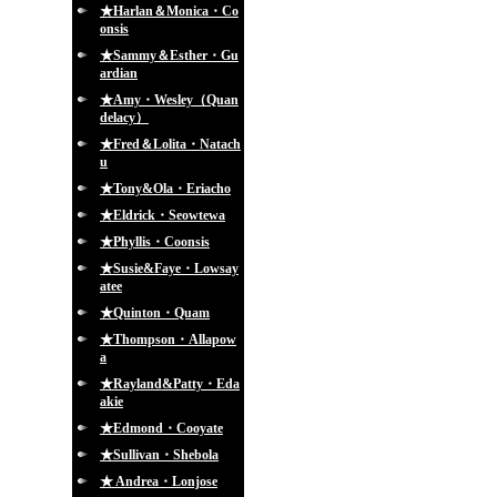
★Harlan＆Monica・Co
onsis
★Sammy＆Esther・Gu
ardian
★Amy・Wesley（Quan
delacy）
★Fred＆Lolita・Natach
u
★Tony&Ola・Eriacho
★Eldrick・Seowtewa
★Phyllis・Coonsis
★Susie&Faye・Lowsay
atee
★Quinton・Quam
★Thompson・Allapow
a
★Rayland&Patty・Eda
akie
★Edmond・Cooyate
★Sullivan・Shebola
★ Andrea・Lonjose