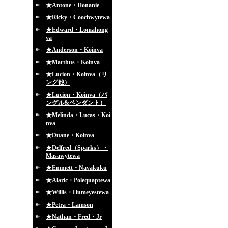
★Antone・Honanie
★Ricky・Coochwytewa
★Edward・Lomahong
va
★Anderson・Koinva
★Marthus・Koinva
★Lucion・Koinva（リ
ング他）
★Lucion・Koinva（バ
ングル&ペンダント）
★Melinda・Lucas・Koi
nva
★Duane・Koinva
★Delfred（Sparks）・
Masawytewa
★Emmett・Navakuku
★Alaric・Polequaptewa
★Willis・Humeyestewa
★Petra・Lamson
★Nathan・Fred・Jr