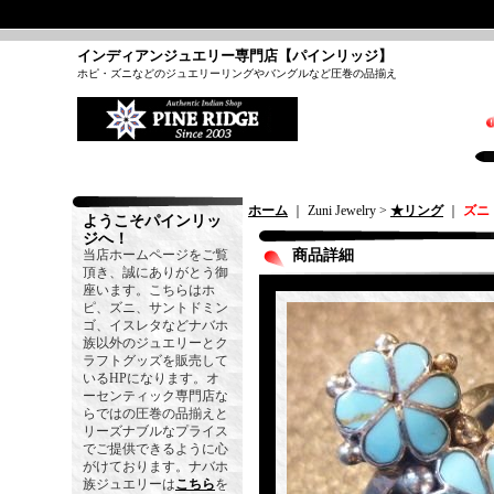
インディアンジュエリー専門店【パインリッジ】
ホピ・ズニなどのジュエリーリングやバングルなど圧巻の品揃え
ホーム
｜ Zuni Jewelry >
★リング
｜
ズニ
ようこそパインリッ
ジへ！
当店ホームページをご覧
商品詳細
頂き、誠にありがとう御
座います。こちらはホ
ピ、ズニ、サントドミン
ゴ、イスレタなどナバホ
族以外のジュエリーとク
ラフトグッズを販売して
いるHPになります。オ
ーセンティック専門店な
らではの圧巻の品揃えと
リーズナブルなプライス
でご提供できるように心
がけております。ナバホ
族ジュエリーは
こちら
を