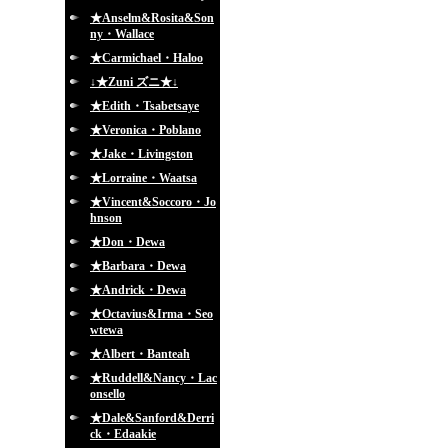
★Anselm&Rosita&Son
ny・Wallace
★Carmichael・Haloo
↓★Zuni ズニ★↓
★Edith・Tsabetsaye
★Veronica・Poblano
★Jake・Livingston
★Lorraine・Waatsa
★Vincent&Soccoro・Jo
hnson
★Don・Dewa
★Barbara・Dewa
★Andrick・Dewa
★Octavius&Irma・Seo
wtewa
★Albert・Banteah
★Ruddell&Nancy・Lac
onsello
★Dale&Sanford&Derri
ck・Edaakie