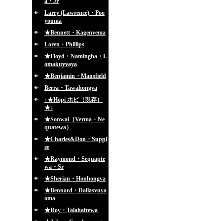
a・Jr
Larry (Lawrence)・Poo
youma
★Bennett・Kagenvema
Loren・Phillips
★Floyd・Namingha・L
omakuyvaya
★Benjamin・Mansfield
Berra・Tawahongva
↓★Hopi ホピ（現存）
★↓
★Sonwai（Verma・Ne
quatewa）
★Charles&Don・Suppl
ee
★Raymond・Sequapte
wa・Sr
★Sherian・Honhongva
★Bennard・Dallasvuya
oma
★Roy・Talahaftewa