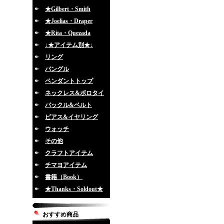
★Gilbert・Smith
★Joelias・Draper
★Rita・Quezada
↓★アイテム別★↓
リング
バングル
ペンダントトップ
ネックレス&ボロタイ
バックル&ベルト
ピアス&イヤリング
ウォッチ
その他
クラフトアイテム
チマヨアイテム
書籍（Book）
★Thanks・Soldout★
おすすめ商品