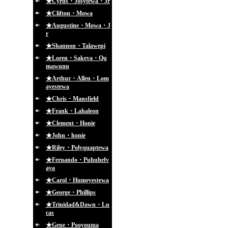
★Cyrus・Josytewa・Jr
★Clifton・Mowa
★Augustine・Mowa・J
r
★Shannon・Talawepi
★Loren・Sakeva・Qu
mawunu
★Arthur・Allen・Lom
ayestewa
★Chris・Mansfield
★Frank・Lahaleon
★Clement・Honie
★John・honie
★Riley・Polyquaptewa
★Fernando・Puhuhefv
aya
★Carol・Humeyestewa
★George・Phillips
★Trinidad&Dawn・Lu
cas
★Gene・Pooyouma