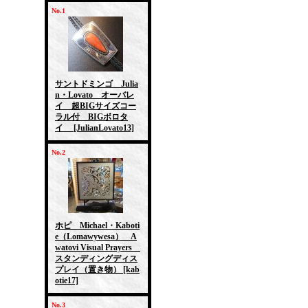
No.1
サントドミンゴ Julia
n・Lovato オーバレ
イ 超BIGサイズコー
ラル付 BIGボロタ
イ
[JulianLovato13]
No.2
ホピ Michael・Kaboti
e（Lomawywesa） A
watovi Visual Prayers
スタンディングディス
プレイ（置き物）
[kab
otie17]
No.3