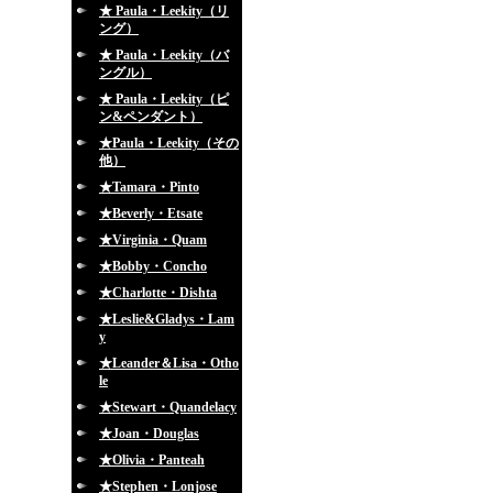
★ Paula・Leekity（リ
ング）
★ Paula・Leekity（バ
ングル）
★ Paula・Leekity（ピ
ン&ペンダント）
★Paula・Leekity（その
他）
★Tamara・Pinto
★Beverly・Etsate
★Virginia・Quam
★Bobby・Concho
★Charlotte・Dishta
★Leslie&Gladys・Lam
y
★Leander＆Lisa・Otho
le
★Stewart・Quandelacy
★Joan・Douglas
★Olivia・Panteah
★Stephen・Lonjose