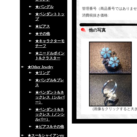
★バングル
管理番号（商品番号ではありませ
★ペンダントトッ
消費税抜き価格
:
プ
★ピアス
他の写真
★その他
★キャラクターモ
チーフ
★ニードルポイン
ト&クラスター
★Other Jewelry
★リング
★バングル&ブレ
ス
★ペンダント&ネ
ックレス（シルバ
ー）
(画像をクリックすると大
★ペンダント&ネ
ックレス（ノンシ
ルバー）
★ピアス&その他
★スー&シャイアンetc