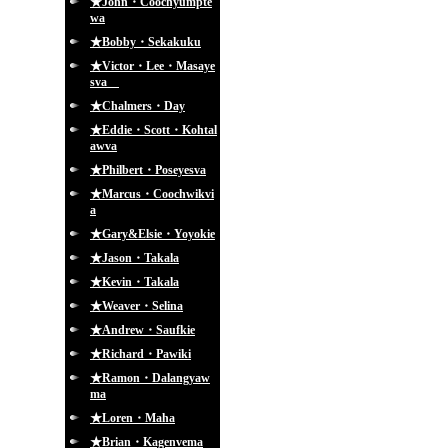
★John・Coochyumpte
wa
★Bobby・Sekakuku
★Victor・Lee・Masaye
sva
★Chalmers・Day
★Eddie・Scott・Kohtal
awva
★Philbert・Poseyesva
★Marcus・Coochwikvi
a
★Gary&Elsie・Yoyokie
★Jason・Takala
★Kevin・Takala
★Weaver・Selina
★Andrew・Saufkie
★Richard・Pawiki
★Ramon・Dalangyaw
ma
★Loren・Maha
★Brian・Kagenvema