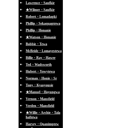
Lawrence・Saufkie
★Wilmer・Saufkie
Robert・Lomadapki
Phillip・Sekaquaptewa
Phillip・Honanie
★Watson・Honanie
Bobbie・Tewa
McBride・Lomayestewa
Billie・Ray・Hawee
Ted・Wadsworth
Hubert・Yowytewa
Norman・Honie・Sr
Tony・Kyasyousie
★Manuel・Hoyungwa
Vernon・Mansfield
Verden・Mansfield
★Willie・Archie・Tala
haftewa
Harvey・Quanimptew