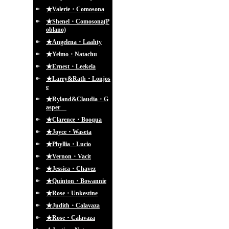
★Valerie・Comosona
★Shenel・Comosona(P
oblano)
★Angelena・Laahty
★Yelmo・Natachu
★Ernest・Leekela
★Larry&Rath・Lonjos
e
★Ryland&Claudia・G
asper
★Clarence・Booqua
★Joyce・Waseta
★Phyllia・Lucio
★Vernon・Vacit
★Jessica・Chavez
★Quinton・Bowannie
★Rose・Unkestine
★Judith・Calavaza
★Rose・Calavaza