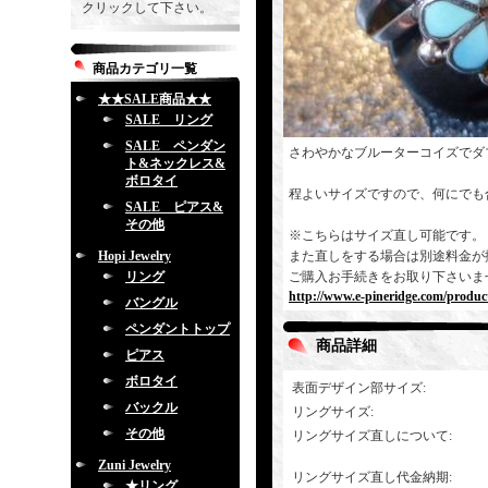
クリックして下さい。
商品カテゴリ一覧
★★SALE商品★★
SALE リング
SALE ペンダン
さわやかなブルーターコイズでダ
ト&ネックレス&
ボロタイ
程よいサイズですので、何にでも
SALE ピアス&
その他
※こちらはサイズ直し可能です。
Hopi Jewelry
また直しをする場合は別途料金が
リング
ご購入お手続きをお取り下さいま
http://www.e-pineridge.com/produc
バングル
ペンダントトップ
商品詳細
ピアス
ボロタイ
表面デザイン部サイズ
:
バックル
リングサイズ
:
その他
リングサイズ直しについて
:
Zuni Jewelry
リングサイズ直し代金納期
:
★リング