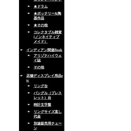
★ドラム
★ポッテリー&陶
器作品
★その他
コレクタブル雑貨
(ノンネイティブ
メイド）
インディアン関連Book
アリゾナハイウェ
イ誌
その他
店舗ディスプレイ用品e
tc
リング台
バングル（ブレス
レット）台
時計文字盤
リングサイズ直し
代金
別途販売用チェー
ン