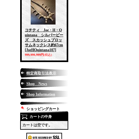
コチティ Joe・H・Q
uintana シルバービー
ズ スカッシュブロッ
サムネックレス約67cm
[JoeHQuintana107]
999,999,999円
(税込)
特定商取引法表示
Shop News
Shop Information
ショッピングカート
カートの中身
カートは空です。