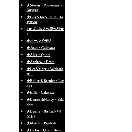
★Steven・Pooyouma・
Kuyvya
★Guy&Joe&Louie・Jo
sytewa
↓★ズニ故人作家作品★
↓
★オールド作品
★Juan・Calavaza
★Alice・Quam
★Andrew・Dewa
★Lee&Mary・Weeboth
ee
★Robert&Bernice・Lee
kya
★Effie・Calavaza
★Dennis＆Nancy・Eda
akie
★Duane・Dishta(ペイ
ント)
★Myron・Panteah
★Dickie・Quandelacy