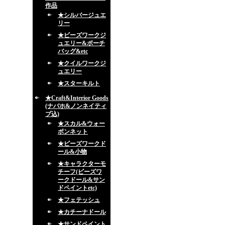
作品
★シルバージュエ
リー
★ビーズワークジ
ュエリー&ポーチ
バッグ&etc
★クイルワークジ
ュエリー
★スターキルト
★Craft&Interior Goods
(ナバホ&ノンネイティ
ブ込)
★スカル&ウォー
ボンネット
★ビーズワークド
ール&小物
★キャラクターモ
チーフ(ビーズワ
ークドール&サン
ドペイントetc)
★フェテッシュ
★カチーナドール
★サンドペイント