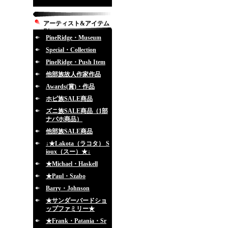
アーティスト&アイテム
別
PineRidge・Museum
Special・Collection
PineRidge・Push Item
他部族故人作家作品
Awards(賞)・作品
ホピ族SALE商品
ズニ族SALE商品（1部
ナバホ商品）
他部族SALE商品
↓★Lakota（ラコタ） S
ioux（スー）★↓
★Michael・Haskell
★Paul・Szabo
Barry・Johnson
★サンダーバードショ
ップファミリー★
★Frank・Patania・Sr