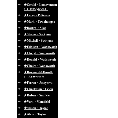
★Gerald・Lomaventem
a（Honwytewa）
★Larry・Polivema
★Mark・Tawahongva
★Darren・Silas
★Steven・Sockyma
★Mitchell・Sockyma
★Eddison・Wadsworth
★Cheryl・Wadsworth
★Ronald・Wadsworth
★Chales・Wadsworth
★Raymond&Doroth
y・Kyasyousie
★Ferron・Joseyesva
★Charleston・Lewis
★Ruben・Saufkie
★Vern・Mansfield
★Milson・Taylor
★Alvin・Taylor