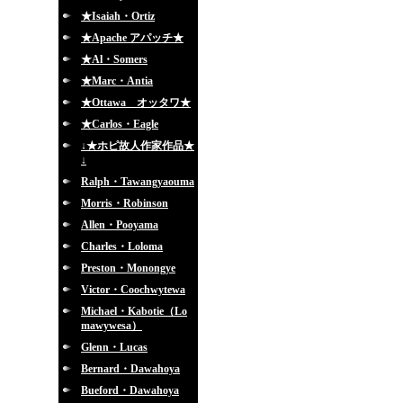
★Isaiah・Ortiz
★Apache アパッチ★
★Al・Somers
★Marc・Antia
★Ottawa オッタワ★
★Carlos・Eagle
↓★ホピ故人作家作品★
↓
Ralph・Tawangyaouma
Morris・Robinson
Allen・Pooyama
Charles・Loloma
Preston・Monongye
Victor・Coochwytewa
Michael・Kabotie（Lo
mawywesa）
Glenn・Lucas
Bernard・Dawahoya
Bueford・Dawahoya