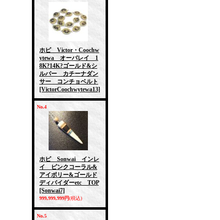
ホピ Victor・Coochw
ytewa オーバレイ 1
8K?14K?ゴールド&シ
ルバー カチーナダン
サー コンチョベルト
[VictorCoochwytewa13]
No.4
ホピ Sonwai インレ
イ ピンクコーラル&
アイボリー&ゴールド
ディバイダーetc TOP
[Sonwai7]
999,999,999円
(税込)
No.5