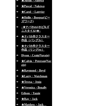
★Justin・Natewa
★Pascal・Nakewa
★Carol ・Lateyice
★Hollie・Booqua(ビー
ズワーク)
↓★ナバホetc(ホピ&ズ
ニスタイル)★↓
★ナバホ作クラスター
作品（バングル）
★ナバホ作クラスター
作品（リングetc）
Hyson・Craig(Navajo)
★Calvin・Peterson(Nav
ajo)
★Raymond・Boyd
★Larry・Watchman
★Tevesa・Jenio
★Veronica・Benally
Edison・Yazzie
★Ray・Jack
★Matthew・Jack