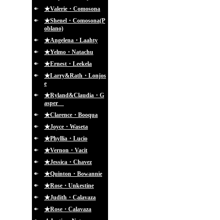
★Valerie・Comosona
★Shenel・Comosona(P
oblano)
★Angelena・Laahty
★Yelmo・Natachu
★Ernest・Leekela
★Larry&Rath・Lonjos
e
★Ryland&Claudia・G
asper
★Clarence・Booqua
★Joyce・Waseta
★Phyllia・Lucio
★Vernon・Vacit
★Jessica・Chavez
★Quinton・Bowannie
★Rose・Unkestine
★Judith・Calavaza
★Rose・Calavaza