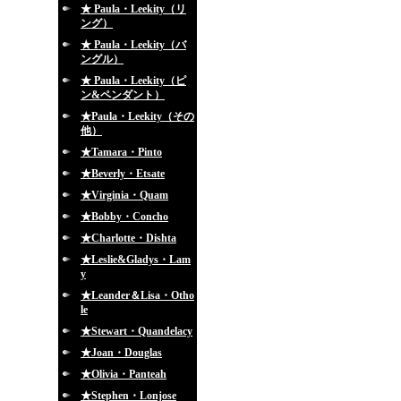
★ Paula・Leekity（リ
ング）
★ Paula・Leekity（バ
ングル）
★ Paula・Leekity（ピ
ン&ペンダント）
★Paula・Leekity（その
他）
★Tamara・Pinto
★Beverly・Etsate
★Virginia・Quam
★Bobby・Concho
★Charlotte・Dishta
★Leslie&Gladys・Lam
y
★Leander＆Lisa・Otho
le
★Stewart・Quandelacy
★Joan・Douglas
★Olivia・Panteah
★Stephen・Lonjose