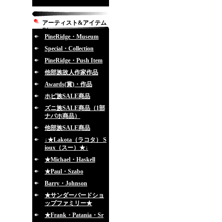
アーティスト&アイテム
別
PineRidge・Museum
Special・Collection
PineRidge・Push Item
他部族故人作家作品
Awards(賞)・作品
ホピ族SALE商品
ズニ族SALE商品（1部
ナバホ商品）
他部族SALE商品
↓★Lakota（ラコタ） S
ioux（スー）★↓
★Michael・Haskell
★Paul・Szabo
Barry・Johnson
★サンダーバードショ
ップファミリー★
★Frank・Patania・Sr