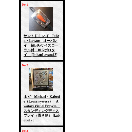
No.1
サントドミンゴ Julia
n・Lovato オーバレ
イ 超BIGサイズコー
ラル付 BIGボロタ
イ
[JulianLovato13]
No.2
ホピ Michael・Kaboti
e（Lomawywesa） A
watovi Visual Prayers
スタンディングディス
プレイ（置き物）
[kab
otie17]
No.3