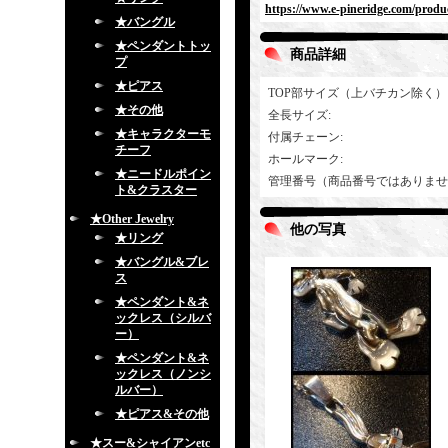
https://www.e-pineridge.com/produc
★バングル
★ペンダントトッ
商品詳細
プ
★ピアス
TOP部サイズ（上バチカン除く）
★その他
全長サイズ
:
★キャラクターモ
付属チェーン
:
チーフ
ホールマーク
:
★ニードルポイン
管理番号（商品番号ではありませ
ト&クラスター
★Other Jewelry
他の写真
★リング
★バングル&ブレ
ス
★ペンダント&ネ
ックレス（シルバ
ー）
★ペンダント&ネ
ックレス（ノンシ
ルバー）
★ピアス&その他
★スー&シャイアンetc