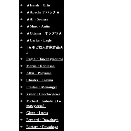
★Isaiah・Ortiz
★Apache アパッチ★
★Al・Somers
★Marc・Antia
★Ottawa オッタワ★
★Carlos・Eagle
↓★ホピ故人作家作品★
↓
Ralph・Tawangyaouma
Morris・Robinson
Allen・Pooyama
Charles・Loloma
Preston・Monongye
Victor・Coochwytewa
Michael・Kabotie（Lo
mawywesa）
Glenn・Lucas
Bernard・Dawahoya
Bueford・Dawahoya