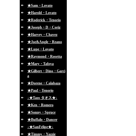
★Sam・Lovato
★Harold・Lovato
★Roderick・Tenorio
★Joseph・D・Coriz
★Harvey・Chavez
★Joe&Angle・Reano
★Lupe・Lovato
★Raymond・Rosetta
★Mary・Tafoya
★Gilbert・Dino・Garci
a
★Dorene・Calabaza
★Paul・Tenorio
↓★Taos タオス★↓
★Ken・Romero
★Sonny・Spruce
★Buffalo・Dancer
↓★SanFelipe★↓
★Timmy・Yazzie