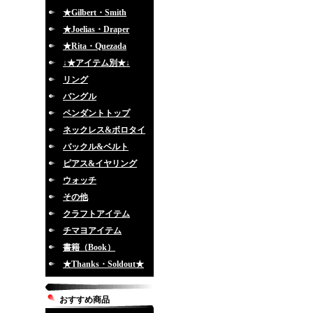
★Gilbert・Smith
★Joelias・Draper
★Rita・Quezada
↓★アイテム別★↓
リング
バングル
ペンダントトップ
ネックレス&ボロタイ
バックル&ベルト
ピアス&イヤリング
ウォッチ
その他
クラフトアイテム
チマヨアイテム
書籍（Book）
★Thanks・Soldout★
おすすめ商品