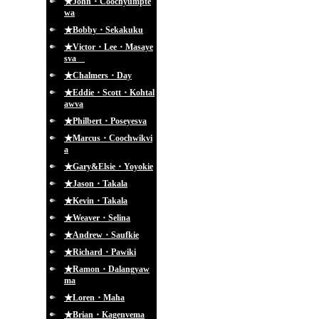
★John・Coochyumpte
wa
★Bobby・Sekakuku
★Victor・Lee・Masaye
sva
★Chalmers・Day
★Eddie・Scott・Kohtal
awva
★Philbert・Poseyesva
★Marcus・Coochwikvi
a
★Gary&Elsie・Yoyokie
★Jason・Takala
★Kevin・Takala
★Weaver・Selina
★Andrew・Saufkie
★Richard・Pawiki
★Ramon・Dalangyaw
ma
★Loren・Maha
★Brian・Kagenvema