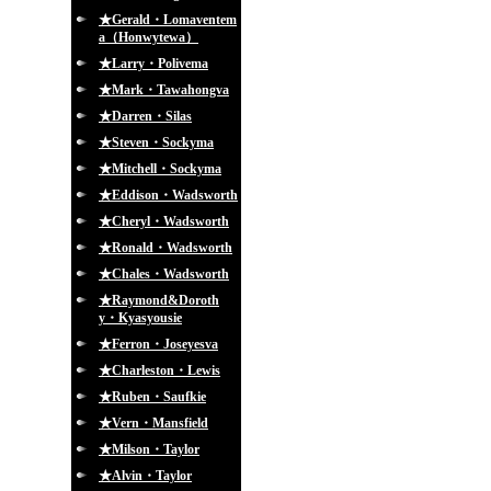
★Gerald・Lomaventem
a（Honwytewa）
★Larry・Polivema
★Mark・Tawahongva
★Darren・Silas
★Steven・Sockyma
★Mitchell・Sockyma
★Eddison・Wadsworth
★Cheryl・Wadsworth
★Ronald・Wadsworth
★Chales・Wadsworth
★Raymond&Doroth
y・Kyasyousie
★Ferron・Joseyesva
★Charleston・Lewis
★Ruben・Saufkie
★Vern・Mansfield
★Milson・Taylor
★Alvin・Taylor