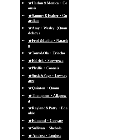
★Harlan＆Monica・Co
onsis
★Sammy＆Esther・Gu
ardian
★Amy・Wesley（Quan
delacy）
★Fred＆Lolita・Natach
u
★Tony&Ola・Eriacho
★Eldrick・Seowtewa
★Phyllis・Coonsis
★Susie&Faye・Lowsay
atee
★Quinton・Quam
★Thompson・Allapow
a
★Rayland&Patty・Eda
akie
★Edmond・Cooyate
★Sullivan・Shebola
★ Andrea・Lonjose