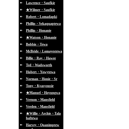
Lawrence・Saufkie
★Wilmer・Saufkie
Robert・Lomadapki
Phillip・Sekaquaptewa
Phillip・Honanie
★Watson・Honanie
Bobbie・Tewa
McBride・Lomayestewa
Billie・Ray・Hawee
Ted・Wadsworth
Hubert・Yowytewa
Norman・Honie・Sr
Tony・Kyasyousie
★Manuel・Hoyungwa
Vernon・Mansfield
Verden・Mansfield
★Willie・Archie・Tala
haftewa
Harvey・Quanimptew