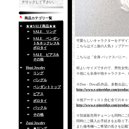
クリックして下さい。
商品カテゴリ一覧
★★SALE商品★★
SALE リング
SALE ペンダン
可愛らしいキャラクターをデザイ
ト&ネックレス&
こちらはズニ族の人気トップアー
ボロタイ
SALE ピアス&
こちらは「全身 バックスバニー
その他
Hopi Jewelry
程よいサイズですので、男性女性
リング
※他にも全身や他キャラクター、
バングル
※Don・Dewa氏作品、多数出
ペンダントトップ
http://www.e-pineridge.com/produc
ピアス
※他アーティスト含む全てのキャ
ボロタイ
http://www.e-pineridge.com/product
バックル
その他
※別途販売用チェーンも同時にご
同時にご購入お手続きをお取り下
Zuni Jewelry
また備考欄へご希望の長さを記載
★リング