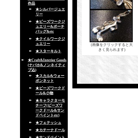
作品
★シルバージュエ
リー
★ビーズワークジ
ュエリー&ポーチ
バッグ&etc
★クイルワークジ
ュエリー
(画像をクリックすると大
きく見られます)
★スターキルト
★Craft&Interior Goods
(ナバホ&ノンネイティ
ブ込)
★スカル&ウォー
ボンネット
★ビーズワークド
ール&小物
★キャラクターモ
チーフ(ビーズワ
ークドール&サン
ドペイントetc)
★フェテッシュ
★カチーナドール
★サンドペイント