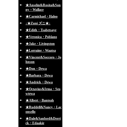
★Anselm&Rosita&Son
ny・Wallace
★Carmichael・Haloo
↓★Zuni ズニ★↓
★Edith・Tsabetsaye
★Veronica・Poblano
★Jake・Livingston
★Lorraine・Waatsa
★Vincent&Soccoro・Jo
hnson
★Don・Dewa
★Barbara・Dewa
★Andrick・Dewa
★Octavius&Irma・Seo
wtewa
★Albert・Banteah
★Ruddell&Nancy・Lac
onsello
★Dale&Sanford&Derri
ck・Edaakie