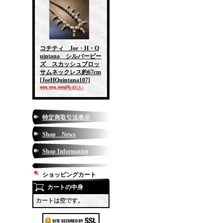
コチティ Joe・H・Q
uintana シルバービー
ズ スカッシュブロッ
サムネックレス約67cm
[JoeHQuintana107]
999,999,999円
(税込)
特定商取引法表示
Shop News
Shop Information
ショッピングカート
カートの中身
カートは空です。