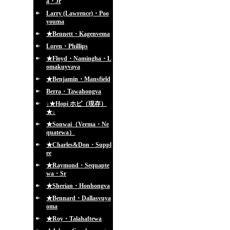
a・Jr
Larry (Lawrence)・Poo
youma
★Bennett・Kagenvema
Loren・Phillips
★Floyd・Namingha・L
omakuyvaya
★Benjamin・Mansfield
Berra・Tawahongva
↓★Hopi ホピ（現存）
★↓
★Sonwai（Verma・Ne
quatewa）
★Charles&Don・Suppl
ee
★Raymond・Sequapte
wa・Sr
★Sherian・Honhongva
★Bennard・Dallasvuya
oma
★Roy・Talahaftewa