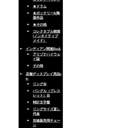
★ドラム
★ポッテリー&陶
器作品
★その他
コレクタブル雑貨
(ノンネイティブ
メイド）
インディアン関連Book
アリゾナハイウェ
イ誌
その他
店舗ディスプレイ用品e
tc
リング台
バングル（ブレス
レット）台
時計文字盤
リングサイズ直し
代金
別途販売用チェー
ン