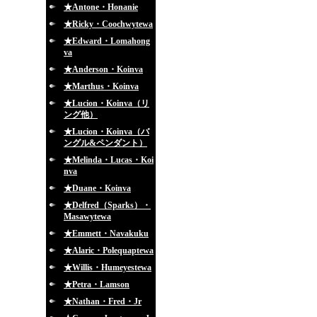
★Antone・Honanie
★Ricky・Coochwytewa
★Edward・Lomahong
va
★Anderson・Koinva
★Marthus・Koinva
★Lucion・Koinva（リ
ング他）
★Lucion・Koinva（バ
ングル&ペンダント）
★Melinda・Lucas・Koi
nva
★Duane・Koinva
★Delfred（Sparks）・
Masawytewa
★Emmett・Navakuku
★Alaric・Polequaptewa
★Willis・Humeyestewa
★Petra・Lamson
★Nathan・Fred・Jr