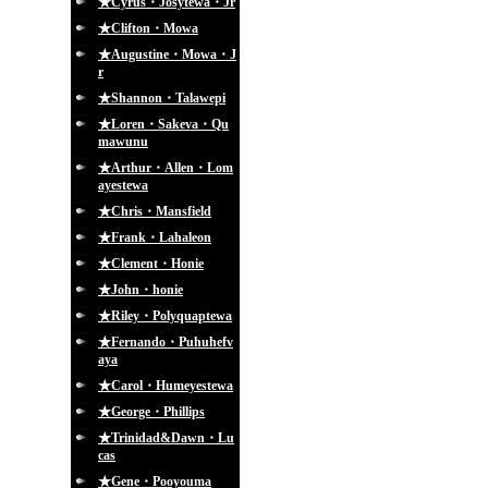
★Cyrus・Josytewa・Jr
★Clifton・Mowa
★Augustine・Mowa・J
r
★Shannon・Talawepi
★Loren・Sakeva・Qu
mawunu
★Arthur・Allen・Lom
ayestewa
★Chris・Mansfield
★Frank・Lahaleon
★Clement・Honie
★John・honie
★Riley・Polyquaptewa
★Fernando・Puhuhefv
aya
★Carol・Humeyestewa
★George・Phillips
★Trinidad&Dawn・Lu
cas
★Gene・Pooyouma