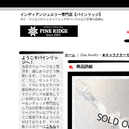
インディアンジュエリー専門店【パインリッジ】
ホピ・ズニなどのジュエリーリングやバングルなど圧巻の品揃え
ホーム
｜ Zuni Jewelry >
★キャラクター
ようこそパインリッ
ジへ！
当店ホームページをご覧
商品詳細
頂き、誠にありがとう御
座います。こちらはホ
ピ、ズニ、サントドミン
ゴ、イスレタなどナバホ
族以外のジュエリーとク
ラフトグッズを販売して
いるHPになります。オ
ーセンティック専門店な
らではの圧巻の品揃えと
リーズナブルなプライス
でご提供できるように心
がけております。ナバホ
族ジュエリーは
こちら
を