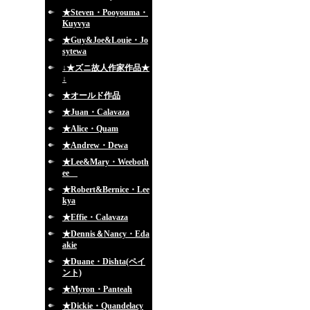
★Steven・Pooyouma・
Kuyvya
★Guy&Joe&Louie・Jo
sytewa
↓★ズニ故人作家作品★
↓
★オールド作品
★Juan・Calavaza
★Alice・Quam
★Andrew・Dewa
★Lee&Mary・Weeboth
ee
★Robert&Bernice・Lee
kya
★Effie・Calavaza
★Dennis＆Nancy・Eda
akie
★Duane・Dishta(ペイ
ント)
★Myron・Panteah
★Dickie・Quandelacy