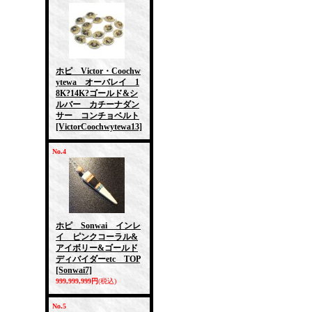
ホピ Victor・Coochw
ytewa オーバレイ 1
8K?14K?ゴールド&シ
ルバー カチーナダン
サー コンチョベルト
[VictorCoochwytewa13]
No.4
ホピ Sonwai インレ
イ ピンクコーラル&
アイボリー&ゴールド
ディバイダーetc TOP
[Sonwai7]
999,999,999円
(税込)
No.5