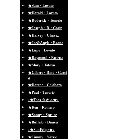
★Sam・Lovato
★Harold・Lovato
★Roderick・Tenorio
★Joseph・D・Coriz
★Harvey・Chavez
★Joe&Angle・Reano
★Lupe・Lovato
★Raymond・Rosetta
★Mary・Tafoya
★Gilbert・Dino・Garci
a
★Dorene・Calabaza
★Paul・Tenorio
↓★Taos タオス★↓
★Ken・Romero
★Sonny・Spruce
★Buffalo・Dancer
↓★SanFelipe★↓
★Timmy・Yazzie