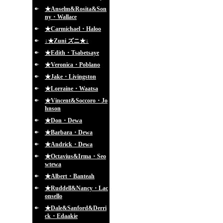
★Anselm&Rosita&Son
ny・Wallace
★Carmichael・Haloo
↓★Zuni ズニ★↓
★Edith・Tsabetsaye
★Veronica・Poblano
★Jake・Livingston
★Lorraine・Waatsa
★Vincent&Soccoro・Jo
hnson
★Don・Dewa
★Barbara・Dewa
★Andrick・Dewa
★Octavius&Irma・Seo
wtewa
★Albert・Banteah
★Ruddell&Nancy・Lac
onsello
★Dale&Sanford&Derri
ck・Edaakie