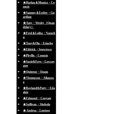
★Harlan＆Monica・Co
onsis
★Sammy＆Esther・Gu
ardian
★Amy・Wesley（Quan
delacy）
★Fred＆Lolita・Natach
u
★Tony&Ola・Eriacho
★Eldrick・Seowtewa
★Phyllis・Coonsis
★Susie&Faye・Lowsay
atee
★Quinton・Quam
★Thompson・Allapow
a
★Rayland&Patty・Eda
akie
★Edmond・Cooyate
★Sullivan・Shebola
★ Andrea・Lonjose