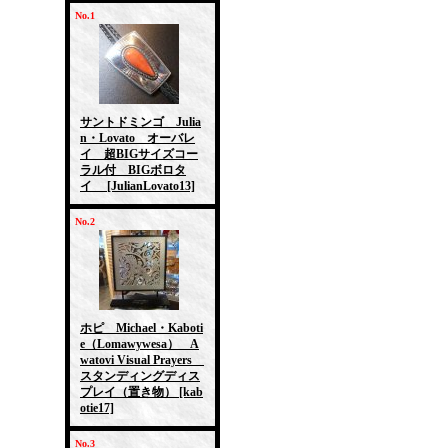
No.1
サントドミンゴ Julia
n・Lovato オーバレ
イ 超BIGサイズコー
ラル付 BIGボロタ
イ
[JulianLovato13]
No.2
ホピ Michael・Kaboti
e（Lomawywesa） A
watovi Visual Prayers
スタンディングディス
プレイ（置き物）
[kab
otie17]
No.3