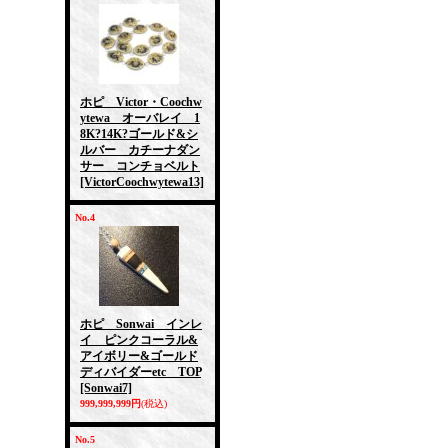
ホピ Victor・Coochw
ytewa オーバレイ 1
8K?14K?ゴールド&シ
ルバー カチーナダン
サー コンチョベルト
[VictorCoochwytewa13]
No.4
ホピ Sonwai インレ
イ ピンクコーラル&
アイボリー&ゴールド
ディバイダーetc TOP
[Sonwai7]
999,999,999円
(税込)
No.5