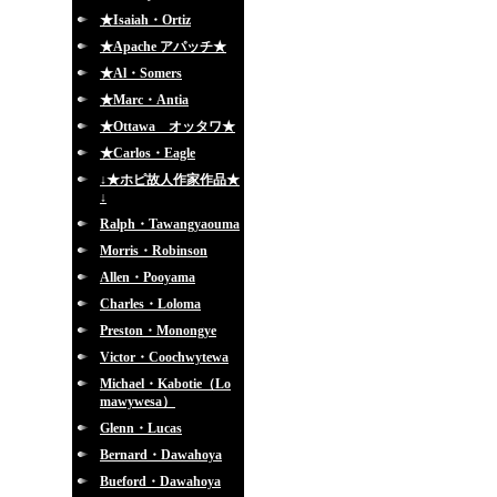
★Isaiah・Ortiz
★Apache アパッチ★
★Al・Somers
★Marc・Antia
★Ottawa オッタワ★
★Carlos・Eagle
↓★ホピ故人作家作品★
↓
Ralph・Tawangyaouma
Morris・Robinson
Allen・Pooyama
Charles・Loloma
Preston・Monongye
Victor・Coochwytewa
Michael・Kabotie（Lo
mawywesa）
Glenn・Lucas
Bernard・Dawahoya
Bueford・Dawahoya