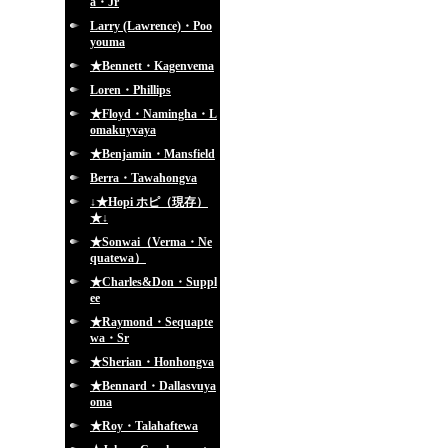
a・Jr
Larry (Lawrence)・Poo
youma
★Bennett・Kagenvema
Loren・Phillips
★Floyd・Namingha・L
omakuyvaya
★Benjamin・Mansfield
Berra・Tawahongva
↓★Hopi ホピ（現存）
★↓
★Sonwai（Verma・Ne
quatewa）
★Charles&Don・Suppl
ee
★Raymond・Sequapte
wa・Sr
★Sherian・Honhongva
★Bennard・Dallasvuya
oma
★Roy・Talahaftewa