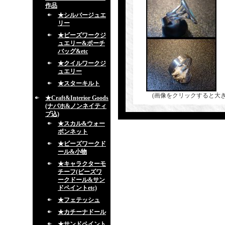
作品
★シルバージュエ
リー
★ビーズワークジ
ュエリー&ポーチ
バッグ&etc
★クイルワークジ
ュエリー
★スターキルト
(画像をクリックすると大
★Craft&Interior Goods
(ナバホ&ノンネイティ
ブ込)
★スカル&ウォー
ボンネット
★ビーズワークド
ール&小物
★キャラクターモ
チーフ(ビーズワ
ークドール&サン
ドペイントetc)
★フェテッシュ
★カチーナドール
★サンドペイント