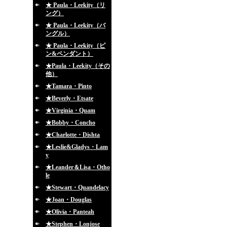
★ Paula・Leekity（リ
ング）
★ Paula・Leekity（バ
ングル）
★ Paula・Leekity（ピ
ン&ペンダント）
★Paula・Leekity（その
他）
★Tamara・Pinto
★Beverly・Etsate
★Virginia・Quam
★Bobby・Concho
★Charlotte・Dishta
★Leslie&Gladys・Lam
y
★Leander＆Lisa・Otho
le
★Stewart・Quandelacy
★Joan・Douglas
★Olivia・Panteah
★Stephen・Lonjose