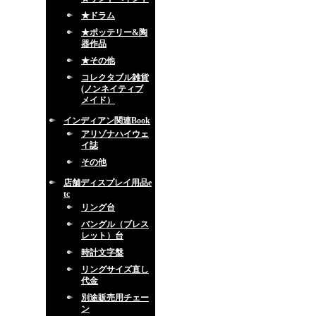
★ドラム
★ポッテリー&陶
器作品
★その他
コレクタブル雑貨
(ノンネイティブ
メイド）
インディアン関連Book
アリゾナハイウェ
イ誌
その他
店舗ディスプレイ用品e
tc
リング台
バングル（ブレス
レット）台
時計文字盤
リングサイズ直し
代金
別途販売用チェー
ン