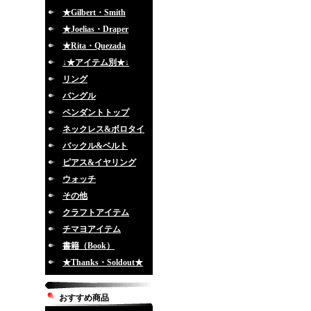
★Gilbert・Smith
★Joelias・Draper
★Rita・Quezada
↓★アイテム別★↓
リング
バングル
ペンダントトップ
ネックレス&ボロタイ
バックル&ベルト
ピアス&イヤリング
ウォッチ
その他
クラフトアイテム
チマヨアイテム
書籍（Book）
★Thanks・Soldout★
おすすめ商品