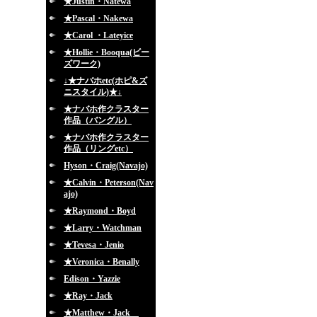
★Justin・Natewa
★Pascal・Nakewa
★Carol ・Lateyice
★Hollie・Booqua(ビー
ズワーク)
↓★ナバホetc(ホピ&ズ
ニスタイル)★↓
★ナバホ作クラスター
作品（バングル）
★ナバホ作クラスター
作品（リングetc）
Hyson・Craig(Navajo)
★Calvin・Peterson(Nav
ajo)
★Raymond・Boyd
★Larry・Watchman
★Tevesa・Jenio
★Veronica・Benally
Edison・Yazzie
★Ray・Jack
★Matthew・Jack