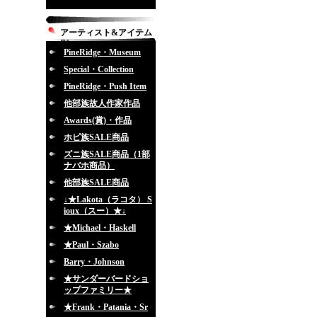
アーティスト&アイテム
別
PineRidge・Museum
Special・Collection
PineRidge・Push Item
他部族故人作家作品
Awards(賞)・作品
ホピ族SALE商品
ズニ族SALE商品（1部
ナバホ商品）
他部族SALE商品
↓★Lakota（ラコタ） S
ioux（スー）★↓
★Michael・Haskell
★Paul・Szabo
Barry・Johnson
★サンダーバードショ
ップファミリー★
★Frank・Patania・Sr