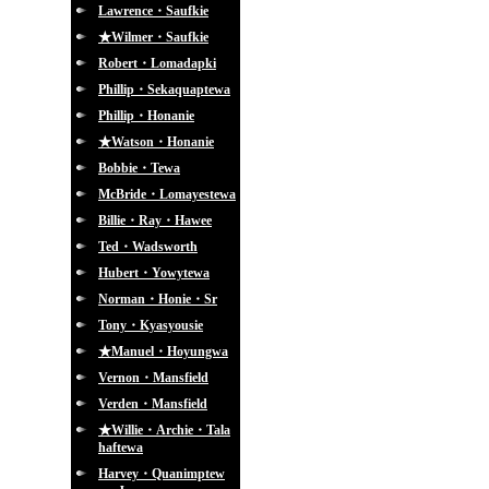
Lawrence・Saufkie
★Wilmer・Saufkie
Robert・Lomadapki
Phillip・Sekaquaptewa
Phillip・Honanie
★Watson・Honanie
Bobbie・Tewa
McBride・Lomayestewa
Billie・Ray・Hawee
Ted・Wadsworth
Hubert・Yowytewa
Norman・Honie・Sr
Tony・Kyasyousie
★Manuel・Hoyungwa
Vernon・Mansfield
Verden・Mansfield
★Willie・Archie・Tala
haftewa
Harvey・Quanimptew