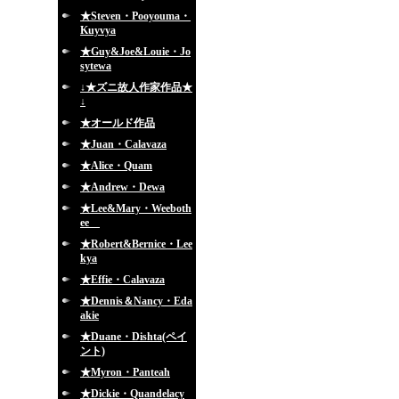
★Steven・Pooyouma・
Kuyvya
★Guy&Joe&Louie・Jo
sytewa
↓★ズニ故人作家作品★
↓
★オールド作品
★Juan・Calavaza
★Alice・Quam
★Andrew・Dewa
★Lee&Mary・Weeboth
ee
★Robert&Bernice・Lee
kya
★Effie・Calavaza
★Dennis＆Nancy・Eda
akie
★Duane・Dishta(ペイ
ント)
★Myron・Panteah
★Dickie・Quandelacy