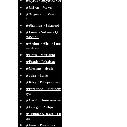
★Cyrus・Josytewa・Jr
★Clifton・Mowa
★Augustine・Mowa・J
r
★Shannon・Talawepi
★Loren・Sakeva・Qu
mawunu
★Arthur・Allen・Lom
ayestewa
★Chris・Mansfield
★Frank・Lahaleon
★Clement・Honie
★John・honie
★Riley・Polyquaptewa
★Fernando・Puhuhefv
aya
★Carol・Humeyestewa
★George・Phillips
★Trinidad&Dawn・Lu
cas
★Gene・Pooyouma