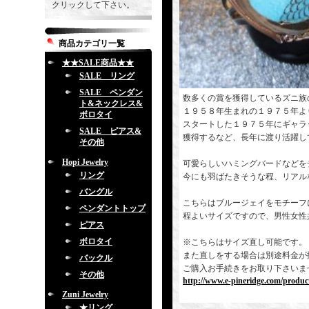
クリックして下さい。
商品カテゴリ一覧
★★SALE商品★★
SALE リング
SALE ペンダン
数多くの賞を獲得しているズニ族
ト&ネックレス&
１９５８年生まれの１９７５年よ
ボロタイ
スタートした１９７５年にギャラ
SALE ピアス&
獲得するなど、長年に渡り活躍し
その他
Hopi Jewelry
可愛らしいハミングバードなどを
リング
今にも羽ばたきそうな程、リアル
バングル
こちらはブルージェイをモチーフ
ペンダントトップ
程よいサイズですので、男性女性
ピアス
ボロタイ
※こちらはサイズ直し可能です。
また直しをする場合は別途料金が
バックル
ご購入お手続きをお取り下さいま
その他
http://www.e-pineridge.com/produc
Zuni Jewelry
★リング