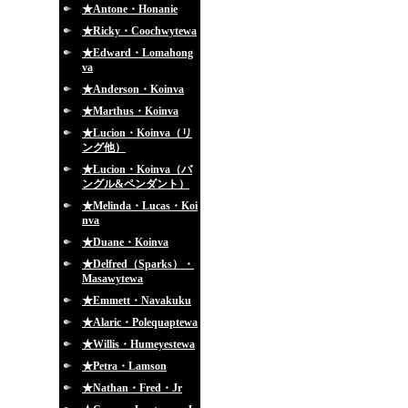
★Antone・Honanie
★Ricky・Coochwytewa
★Edward・Lomahong
va
★Anderson・Koinva
★Marthus・Koinva
★Lucion・Koinva（リ
ング他）
★Lucion・Koinva（バ
ングル&ペンダント）
★Melinda・Lucas・Koi
nva
★Duane・Koinva
★Delfred（Sparks）・
Masawytewa
★Emmett・Navakuku
★Alaric・Polequaptewa
★Willis・Humeyestewa
★Petra・Lamson
★Nathan・Fred・Jr