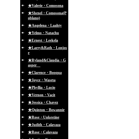
★Valerie・Comosona
★Shenel・Comosona(P
oblano)
★Angelena・Laahty
★Yelmo・Natachu
★Ernest・Leekela
★Larry&Rath・Lonjos
e
★Ryland&Claudia・G
asper
★Clarence・Booqua
★Joyce・Waseta
★Phyllia・Lucio
★Vernon・Vacit
★Jessica・Chavez
★Quinton・Bowannie
★Rose・Unkestine
★Judith・Calavaza
★Rose・Calavaza