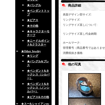
★バングル
商品詳細
★ペンダントトッ
プ
表面デザイン部サイズ
:
リングサイズ
:
★ピアス
リングサイズ直しについて
:
★その他
★キャラクターモ
リングサイズ直し代金納期
:
チーフ
★ニードルポイン
ホールマーク
:
ト&クラスター
管理番号（商品番号ではありませ
★Other Jewelry
消費税抜き価格
:
★リング
★バングル&ブレ
他の写真
ス
★ペンダント&ネ
ックレス（シルバ
ー）
★ペンダント&ネ
ックレス（ノンシ
ルバー）
★ピアス&その他
★スー&シャイアンetc