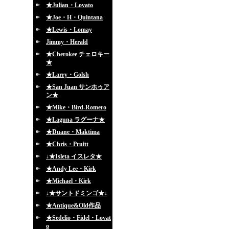
★Julian・Lovato
★Joe・H・Quintana
★Lewis・Lomay
Jimmy・Herald
★Cherokee チェロキー
★
★Larry・Golsh
★San Juan サンホゥア
ン★
★Mike・Bird-Romero
★Laguna ラグーナ★
★Duane・Maktima
★Chris・Pruitt
↓★Isleta イスレタ★
★Andy Lee・Kirk
★Michael・Kirk
↓★サントドミンゴ★↓
★Antique&Old作品
★Sedelio・Fidel・Lovat
o