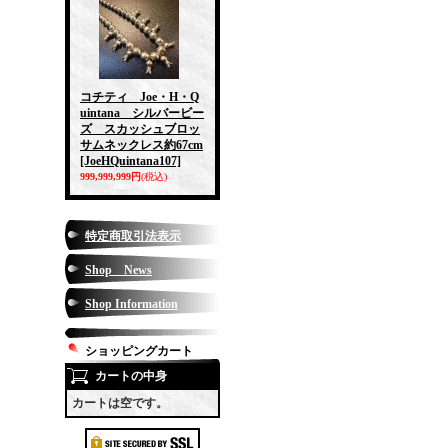
コチティ Joe・H・Q
uintana シルバービー
ズ スカッシュブロッ
サムネックレス約67cm
[JoeHQuintana107]
999,999,999円
(税込)
特定商取引法表示
Shop News
Shop Information
ショッピングカート
カートの中身
カートは空です。