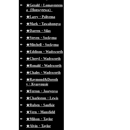
★Gerald・Lomaventem
a（Honwytewa）
★Larry・Polivema
★Mark・Tawahongva
★Darren・Silas
★Steven・Sockyma
★Mitchell・Sockyma
★Eddison・Wadsworth
★Cheryl・Wadsworth
★Ronald・Wadsworth
★Chales・Wadsworth
★Raymond&Doroth
y・Kyasyousie
★Ferron・Joseyesva
★Charleston・Lewis
★Ruben・Saufkie
★Vern・Mansfield
★Milson・Taylor
★Alvin・Taylor