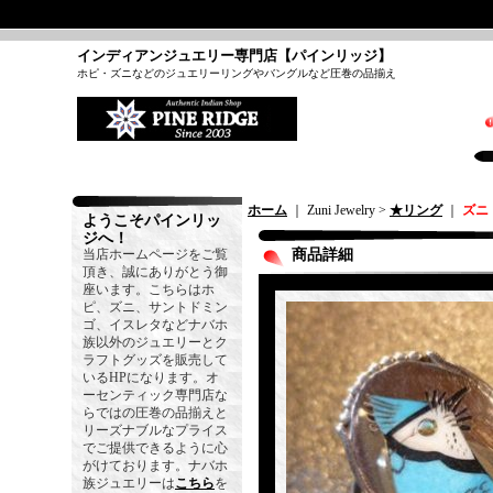
インディアンジュエリー専門店【パインリッジ】
ホピ・ズニなどのジュエリーリングやバングルなど圧巻の品揃え
ホーム
｜ Zuni Jewelry >
★リング
｜
ズニ
ようこそパインリッ
ジへ！
当店ホームページをご覧
商品詳細
頂き、誠にありがとう御
座います。こちらはホ
ピ、ズニ、サントドミン
ゴ、イスレタなどナバホ
族以外のジュエリーとク
ラフトグッズを販売して
いるHPになります。オ
ーセンティック専門店な
らではの圧巻の品揃えと
リーズナブルなプライス
でご提供できるように心
がけております。ナバホ
族ジュエリーは
こちら
を