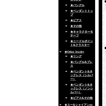
★バングル
★ペンダントトッ
プ
★ピアス
★その他
★キャラクターモ
チーフ
★ニードルポイン
ト&クラスター
★Other Jewelry
★リング
★バングル&ブレ
ス
★ペンダント&ネ
ックレス（シルバ
ー）
★ペンダント&ネ
ックレス（ノンシ
ルバー）
★ピアス&その他
★スー&シャイアンetc