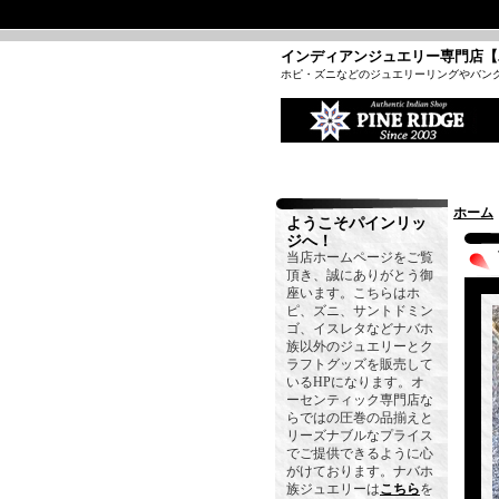
インディアンジュエリー専門店【
ホピ・ズニなどのジュエリーリングやバン
ホーム
ようこそパインリッ
ジへ！
当店ホームページをご覧
頂き、誠にありがとう御
座います。こちらはホ
ピ、ズニ、サントドミン
ゴ、イスレタなどナバホ
族以外のジュエリーとク
ラフトグッズを販売して
いるHPになります。オ
ーセンティック専門店な
らではの圧巻の品揃えと
リーズナブルなプライス
でご提供できるように心
がけております。ナバホ
族ジュエリーは
こちら
を