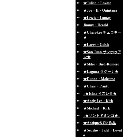
★Julian・Lovato
★Joe・H・Quintana
★Lewis・Lomay
Jimmy・Herald
★Cherokee チェロキー
★
★Larry・Golsh
★San Juan サンホゥア
ン★
★Mike・Bird-Romero
★Laguna ラグーナ★
★Duane・Maktima
★Chris・Pruitt
↓★Isleta イスレタ★
★Andy Lee・Kirk
★Michael・Kirk
↓★サントドミンゴ★↓
★Antique&Old作品
★Sedelio・Fidel・Lovat
o