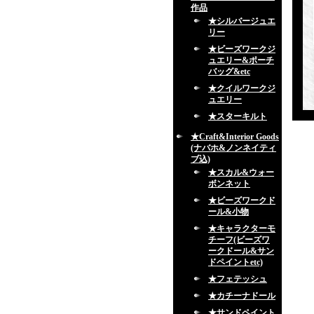
作品
★シルバージュエ
リー
★ビーズワークジ
ュエリー&ポーチ
バッグ&etc
★クイルワークジ
ュエリー
★スターキルト
★Craft&Interior Goods
(ナバホ&ノンネイティ
ブ込)
★スカル&ウォー
ボンネット
★ビーズワークド
ール&小物
★キャラクターモ
チーフ(ビーズワ
ークドール&サン
ドペイントetc)
★フェテッシュ
★カチーナドール
★サンドペイント