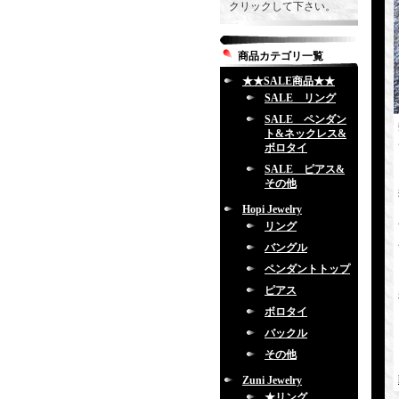
クリックして下さい。
商品カテゴリ一覧
★★SALE商品★★
SALE リング
SALE ペンダン
ト&ネックレス&
ボロタイ
SALE ピアス&
その他
Hopi Jewelry
リング
バングル
ペンダントトップ
ピアス
ボロタイ
バックル
その他
Zuni Jewelry
★リング