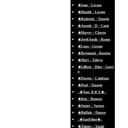
★Sam・Lovato
★Harold・Lovato
★Roderick・Tenorio
★Joseph・D・Coriz
★Harvey・Chavez
★Joe&Angle・Reano
★Lupe・Lovato
★Raymond・Rosetta
★Mary・Tafoya
★Gilbert・Dino・Garci
a
★Dorene・Calabaza
★Paul・Tenorio
↓★Taos タオス★↓
★Ken・Romero
★Sonny・Spruce
★Buffalo・Dancer
↓★SanFelipe★↓
★Timmy・Yazzie