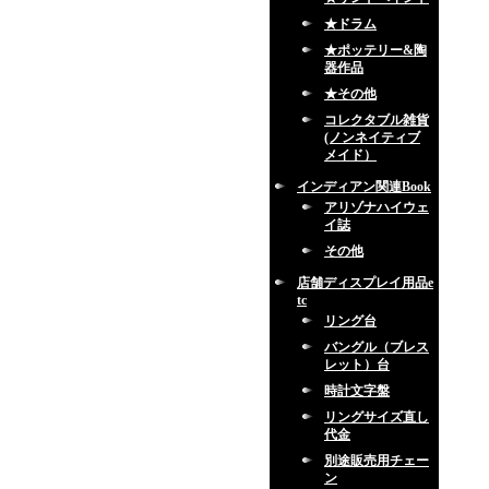
★ドラム
★ポッテリー&陶
器作品
★その他
コレクタブル雑貨
(ノンネイティブ
メイド）
インディアン関連Book
アリゾナハイウェ
イ誌
その他
店舗ディスプレイ用品e
tc
リング台
バングル（ブレス
レット）台
時計文字盤
リングサイズ直し
代金
別途販売用チェー
ン