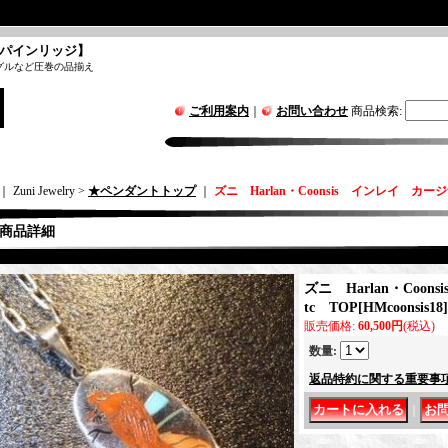
パインリッジ】
グルなど圧巻の品揃え
ご利用案内
｜
お問い合わせ
商品検索
:
｜ Zuni Jewelry >
★ペンダントトップ
｜
ズニ Harlan・Coonsis インレイ カージ
商品詳細
ズニ Harlan・Coo
tc TOP
[
HMcoonsis18
]
販売価格
:
60,500円
(税込)
数量
:
返品特約に関する重要事
｜