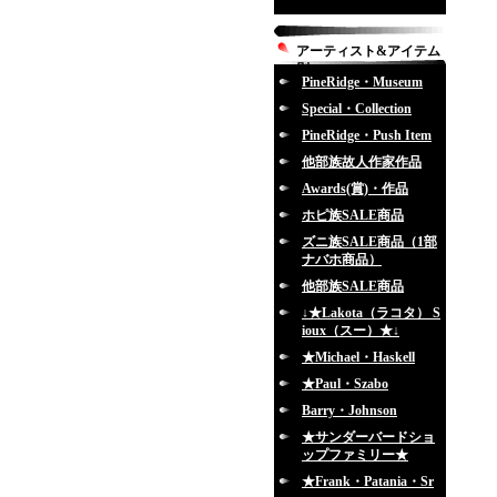
アーティスト&アイテム
別
PineRidge・Museum
Special・Collection
PineRidge・Push Item
他部族故人作家作品
Awards(賞)・作品
ホピ族SALE商品
ズニ族SALE商品（1部
ナバホ商品）
他部族SALE商品
↓★Lakota（ラコタ） S
ioux（スー）★↓
★Michael・Haskell
★Paul・Szabo
Barry・Johnson
★サンダーバードショ
ップファミリー★
★Frank・Patania・Sr