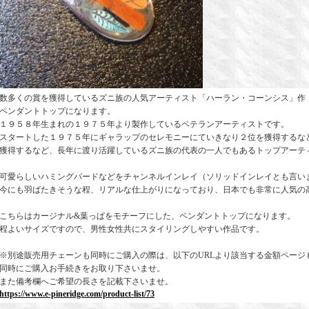
数多くの賞を獲得しているズニ族の人気アーティスト「ハーラン・コーンシス」作
ペンダントトップになります。
１９５８年生まれの１９７５年より製作しているベテランアーティストです。
スタートした１９７５年にギャラップのセレモニーにていきなり２位を獲得するな
獲得するなど、長年に渡り活躍しているズニ族の代表の一人でもあるトップアーテ
可愛らしいハミングバードなどをチャンネルインレイ（ソリッドインレイとも言い
今にも羽ばたきそうな程、リアルな仕上がりになっており、日本でも非常に人気の
こちらはカージナル&葉っぱをモチーフにした、ペンダントトップになります。
程よいサイズですので、男性女性共にスタイリングしやすい作品です。
※別途販売用チェーンも同時にご購入の際は、以下のURLより該当する金額ページ
同時にご購入お手続きをお取り下さいませ。
また備考欄へご希望の長さを記載下さいませ。
https://www.e-pineridge.com/product-list/73