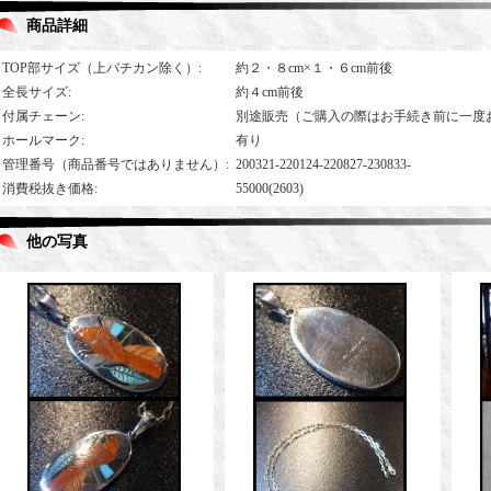
商品詳細
TOP部サイズ（上バチカン除く）
:
約２・８cm×１・６cm前後
全長サイズ
:
約４cm前後
付属チェーン
:
別途販売（ご購入の際はお手続き前に一度
ホールマーク
:
有り
管理番号（商品番号ではありません）
:
200321-220124-220827-230833-
消費税抜き価格
:
55000(2603)
他の写真