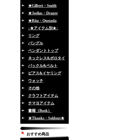
★Gilbert・Smith
★Joelias・Draper
★Rita・Quezada
↓★アイテム別★↓
リング
バングル
ペンダントトップ
ネックレス&ボロタイ
バックル&ベルト
ピアス&イヤリング
ウォッチ
その他
クラフトアイテム
チマヨアイテム
書籍（Book）
★Thanks・Soldout★
おすすめ商品