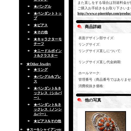
また直しをする場合は別途料金が
★バングル
ご購入お手続きをお取り下さいま
★ペンダントトッ
http://www.e-pineridge.com/produc
プ
★ピアス
商品詳細
★その他
表面デザイン部サイズ
:
★キャラクターモ
チーフ
リングサイズ
:
★ニードルポイン
リングサイズ直しについて
:
ト&クラスター
リングサイズ直し代金納期
:
★Other Jewelry
★リング
ホールマーク
:
★バングル&ブレ
管理番号（商品番号ではありませ
ス
消費税抜き価格
:
★ペンダント&ネ
ックレス（シルバ
ー）
他の写真
★ペンダント&ネ
ックレス（ノンシ
ルバー）
★ピアス&その他
★スー&シャイアンetc