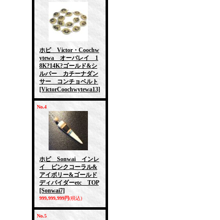
ホピ Victor・Coochw
ytewa オーバレイ 1
8K?14K?ゴールド&シ
ルバー カチーナダン
サー コンチョベルト
[VictorCoochwytewa13]
No.4
ホピ Sonwai インレ
イ ピンクコーラル&
アイボリー&ゴールド
ディバイダーetc TOP
[Sonwai7]
999,999,999円
(税込)
No.5