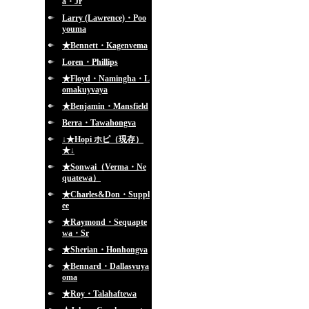
a・Jr
Larry (Lawrence)・Poo
youma
★Bennett・Kagenvema
Loren・Phillips
★Floyd・Namingha・L
omakuyvaya
★Benjamin・Mansfield
Berra・Tawahongva
↓★Hopi ホピ（現存）
★↓
★Sonwai（Verma・Ne
quatewa）
★Charles&Don・Suppl
ee
★Raymond・Sequapte
wa・Sr
★Sherian・Honhongva
★Bennard・Dallasvuya
oma
★Roy・Talahaftewa