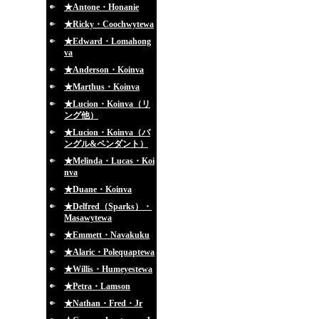
★Antone・Honanie
★Ricky・Coochwytewa
★Edward・Lomahong
va
★Anderson・Koinva
★Marthus・Koinva
★Lucion・Koinva（リ
ング他）
★Lucion・Koinva（バ
ングル&ペンダント）
★Melinda・Lucas・Koi
nva
★Duane・Koinva
★Delfred（Sparks）・
Masawytewa
★Emmett・Navakuku
★Alaric・Polequaptewa
★Willis・Humeyestewa
★Petra・Lamson
★Nathan・Fred・Jr