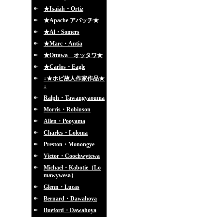
★Isaiah・Ortiz
★Apache アパッチ★
★Al・Somers
★Marc・Antia
★Ottawa オッタワ★
★Carlos・Eagle
↓★ホピ故人作家作品★
↓
Ralph・Tawangyaouma
Morris・Robinson
Allen・Pooyama
Charles・Loloma
Preston・Monongye
Victor・Coochwytewa
Michael・Kabotie（Lo
mawywesa）
Glenn・Lucas
Bernard・Dawahoya
Bueford・Dawahoya