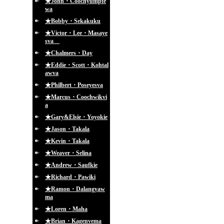
★John・Coochyumpte
wa
★Bobby・Sekakuku
★Victor・Lee・Masaye
sva
★Chalmers・Day
★Eddie・Scott・Kohtal
awva
★Philbert・Poseyesva
★Marcus・Coochwikvi
a
★Gary&Elsie・Yoyokie
★Jason・Takala
★Kevin・Takala
★Weaver・Selina
★Andrew・Saufkie
★Richard・Pawiki
★Ramon・Dalangyaw
ma
★Loren・Maha
★Brian・Kagenvema