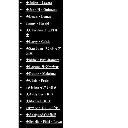
★Julian・Lovato
★Joe・H・Quintana
★Lewis・Lomay
Jimmy・Herald
★Cherokee チェロキー
★
★Larry・Golsh
★San Juan サンホゥア
ン★
★Mike・Bird-Romero
★Laguna ラグーナ★
★Duane・Maktima
★Chris・Pruitt
↓★Isleta イスレタ★
★Andy Lee・Kirk
★Michael・Kirk
↓★サントドミンゴ★↓
★Antique&Old作品
★Sedelio・Fidel・Lovat
o