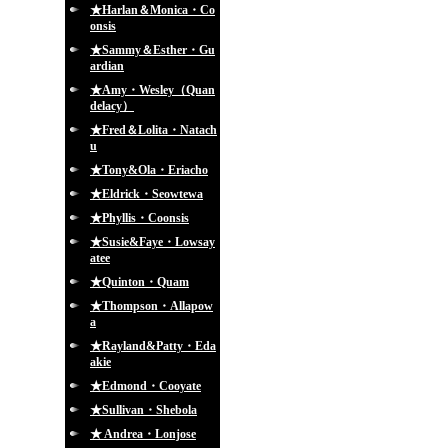
★Harlan＆Monica・Co
onsis
★Sammy＆Esther・Gu
ardian
★Amy・Wesley（Quan
delacy）
★Fred＆Lolita・Natach
u
★Tony&Ola・Eriacho
★Eldrick・Seowtewa
★Phyllis・Coonsis
★Susie&Faye・Lowsay
atee
★Quinton・Quam
★Thompson・Allapow
a
★Rayland&Patty・Eda
akie
★Edmond・Cooyate
★Sullivan・Shebola
★ Andrea・Lonjose