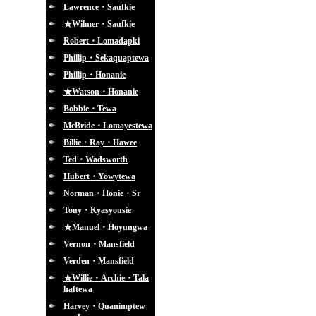
Lawrence・Saufkie
★Wilmer・Saufkie
Robert・Lomadapki
Phillip・Sekaquaptewa
Phillip・Honanie
★Watson・Honanie
Bobbie・Tewa
McBride・Lomayestewa
Billie・Ray・Hawee
Ted・Wadsworth
Hubert・Yowytewa
Norman・Honie・Sr
Tony・Kyasyousie
★Manuel・Hoyungwa
Vernon・Mansfield
Verden・Mansfield
★Willie・Archie・Tala
haftewa
Harvey・Quanimptew