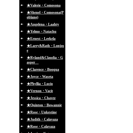
★Valerie・Comosona
★Shenel・Comosona(P
oblano)
★Angelena・Laahty
★Yelmo・Natachu
★Ernest・Leekela
★Larry&Rath・Lonjos
e
★Ryland&Claudia・G
asper
★Clarence・Booqua
★Joyce・Waseta
★Phyllia・Lucio
★Vernon・Vacit
★Jessica・Chavez
★Quinton・Bowannie
★Rose・Unkestine
★Judith・Calavaza
★Rose・Calavaza