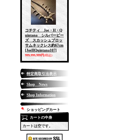
コチティ Joe・H・Q
uintana シルバービー
ズ スカッシュブロッ
サムネックレス約67cm
[JoeHQuintana107]
999,999,999円
(税込)
特定商取引法表示
Shop News
Shop Information
ショッピングカート
カートの中身
カートは空です。