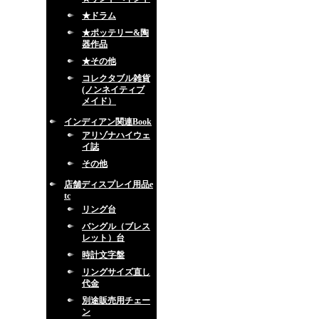
★ドラム
★ポッテリー&陶
器作品
★その他
コレクタブル雑貨
(ノンネイティブ
メイド）
インディアン関連Book
アリゾナハイウェ
イ誌
その他
店舗ディスプレイ用品e
tc
リング台
バングル（ブレス
レット）台
時計文字盤
リングサイズ直し
代金
別途販売用チェー
ン