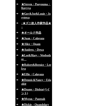
★Steven・Pooyouma・
Kuyvya
★Guy&Joe&Louie・Jo
sytewa
↓★ズニ故人作家作品★
↓
★オールド作品
★Juan・Calavaza
★Alice・Quam
★Andrew・Dewa
★Lee&Mary・Weeboth
ee
★Robert&Bernice・Lee
kya
★Effie・Calavaza
★Dennis＆Nancy・Eda
akie
★Duane・Dishta(ペイ
ント)
★Myron・Panteah
★Dickie・Quandelacy