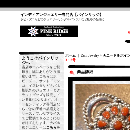
インディアンジュエリー専門店【パインリッジ】
ホピ・ズニなどのジュエリーリングやバングルなど圧巻の品揃え
ホーム
｜ Zuni Jewelry >
★ニードルポイ
ようこそパインリッ
3・5号
ジへ！
当店ホームページをご覧
頂き、誠にありがとう御
商品詳細
座います。こちらはホ
ピ、ズニ、サントドミン
ゴ、イスレタなどナバホ
族以外のジュエリーとク
ラフトグッズを販売して
いるHPになります。オ
ーセンティック専門店な
らではの圧巻の品揃えと
リーズナブルなプライス
でご提供できるように心
がけております。ナバホ
族ジュエリーは
こちら
を