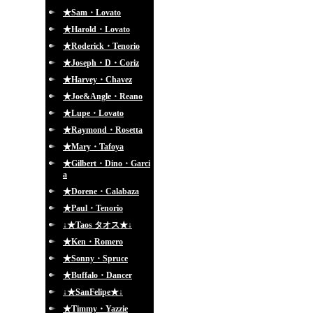
★Sam・Lovato
★Harold・Lovato
★Roderick・Tenorio
★Joseph・D・Coriz
★Harvey・Chavez
★Joe&Angle・Reano
★Lupe・Lovato
★Raymond・Rosetta
★Mary・Tafoya
★Gilbert・Dino・Garci
a
★Dorene・Calabaza
★Paul・Tenorio
↓★Taos タオス★↓
★Ken・Romero
★Sonny・Spruce
★Buffalo・Dancer
↓★SanFelipe★↓
★Timmy・Yazzie