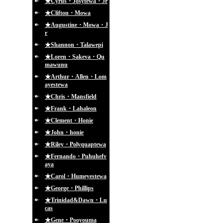
★Cyrus・Josytewa・Jr
★Clifton・Mowa
★Augustine・Mowa・J
r
★Shannon・Talawepi
★Loren・Sakeva・Qu
mawunu
★Arthur・Allen・Lom
ayestewa
★Chris・Mansfield
★Frank・Lahaleon
★Clement・Honie
★John・honie
★Riley・Polyquaptewa
★Fernando・Puhuhefv
aya
★Carol・Humeyestewa
★George・Phillips
★Trinidad&Dawn・Lu
cas
★Gene・Pooyouma