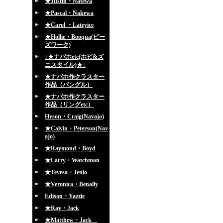
★Justin・Natewa
★Pascal・Nakewa
★Carol ・Lateyice
★Hollie・Booqua(ビー
ズワーク)
↓★ナバホetc(ホピ&ズ
ニスタイル)★↓
★ナバホ作クラスター
作品（バングル）
★ナバホ作クラスター
作品（リングetc）
Hyson・Craig(Navajo)
★Calvin・Peterson(Nav
ajo)
★Raymond・Boyd
★Larry・Watchman
★Tevesa・Jenio
★Veronica・Benally
Edison・Yazzie
★Ray・Jack
★Matthew・Jack