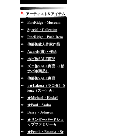
アーティスト&アイテム
別
PineRidge・Museum
Special・Collection
PineRidge・Push Item
他部族故人作家作品
Awards(賞)・作品
ホピ族SALE商品
ズニ族SALE商品（1部
ナバホ商品）
他部族SALE商品
↓★Lakota（ラコタ） S
ioux（スー）★↓
★Michael・Haskell
★Paul・Szabo
Barry・Johnson
★サンダーバードショ
ップファミリー★
★Frank・Patania・Sr