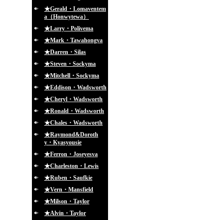
★Gerald・Lomaventem
a（Honwytewa）
★Larry・Polivema
★Mark・Tawahongva
★Darren・Silas
★Steven・Sockyma
★Mitchell・Sockyma
★Eddison・Wadsworth
★Cheryl・Wadsworth
★Ronald・Wadsworth
★Chales・Wadsworth
★Raymond&Doroth
y・Kyasyousie
★Ferron・Joseyesva
★Charleston・Lewis
★Ruben・Saufkie
★Vern・Mansfield
★Milson・Taylor
★Alvin・Taylor