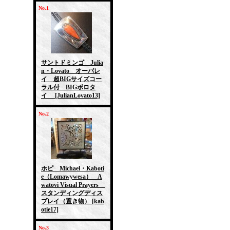
No.1
サントドミンゴ Julia
n・Lovato オーバレ
イ 超BIGサイズコー
ラル付 BIGボロタ
イ
[JulianLovato13]
No.2
ホピ Michael・Kaboti
e（Lomawywesa） A
watovi Visual Prayers
スタンディングディス
プレイ（置き物）
[kab
otie17]
No.3