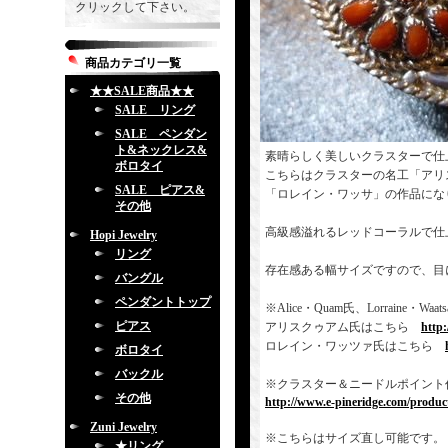
クリックして下さい。
商品カテゴリ一覧
★★SALE商品★★
SALE リング
SALE ペンダン
ト&ネックレス&
素晴らしく美しいクラスターで仕
ボロタイ
こちらはクラスターの名工「アリ
SALE ピアス&
「ロレイン・ワッサ」の作品にな
その他
高級感溢れるレッドコーラルで仕
Hopi Jewelry
リング
存在感ある幅サイズですので、目
バングル
ペンダントトップ
※Alice・Quam氏、Lorrai
ピアス
アリスクゥアム氏はこちら
http
ロレイン・ワッツァ氏はこちら
ボロタイ
バックル
※クラスター＆ニードルポイント
その他
http://www.e-pineridge.com/product
Zuni Jewelry
※こちらはサイズ直し可能です。
★リング