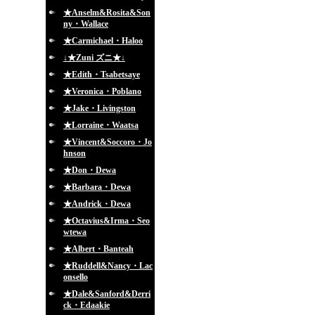
★Anselm&Rosita&Son
ny・Wallace
★Carmichael・Haloo
↓★Zuni ズニ★↓
★Edith・Tsabetsaye
★Veronica・Poblano
★Jake・Livingston
★Lorraine・Waatsa
★Vincent&Soccoro・Jo
hnson
★Don・Dewa
★Barbara・Dewa
★Andrick・Dewa
★Octavius&Irma・Seo
wtewa
★Albert・Banteah
★Ruddell&Nancy・Lac
onsello
★Dale&Sanford&Derri
ck・Edaakie