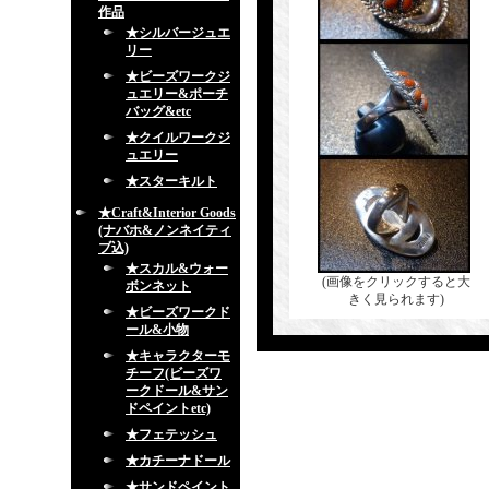
作品
★シルバージュエ
リー
★ビーズワークジ
ュエリー&ポーチ
バッグ&etc
★クイルワークジ
ュエリー
★スターキルト
★Craft&Interior Goods
(ナバホ&ノンネイティ
ブ込)
★スカル&ウォー
(画像をクリックすると大
ボンネット
きく見られます)
★ビーズワークド
ール&小物
★キャラクターモ
チーフ(ビーズワ
ークドール&サン
ドペイントetc)
★フェテッシュ
★カチーナドール
★サンドペイント