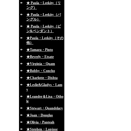
★ Paula・Leekity（リ
ング）
★ Paula・Leekity（バ
ングル）
★ Paula・Leekity（ピ
ン&ペンダント）
★Paula・Leekity（その
他）
★Tamara・Pinto
★Beverly・Etsate
★Virginia・Quam
★Bobby・Concho
★Charlotte・Dishta
★Leslie&Gladys・Lam
y
★Leander＆Lisa・Otho
le
★Stewart・Quandelacy
★Joan・Douglas
★Olivia・Panteah
★Stephen・Lonjose