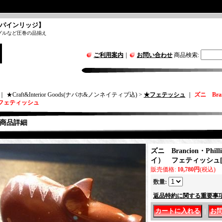
パインリッジ】
グルなど圧巻の品揃え
ご利用案内
｜
お問い合わせ
商品検索
:
｜ ★Craft&Interior Goods(ナバホ&ノンネイティブ込) >
★フェテッシュ
｜
ズニ Bran
フェティッシュ
商品詳細
ズニ Brancion・Phill
イ） フェティッシュ
販売価格
:
10,780円
(税込)
数量
:
返品特約に関する重要事
｜