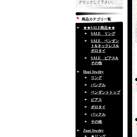
クリックして下さい。
商品カテゴリ一覧
★★SALE商品★★
SALE リング
SALE ペンダン
ト&ネックレス&
ボロタイ
SALE ピアス&
その他
Hopi Jewelry
リング
バングル
ペンダントトップ
ピアス
ボロタイ
バックル
その他
Zuni Jewelry
★リング