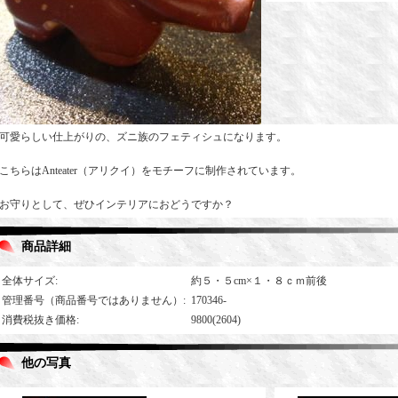
可愛らしい仕上がりの、ズニ族のフェティシュになります。
こちらはAnteater（アリクイ）をモチーフに制作されています。
お守りとして、ぜひインテリアにおどうですか？
商品詳細
全体サイズ
:
約５・５cm×１・８ｃｍ前後
管理番号（商品番号ではありません）
:
170346-
消費税抜き価格
:
9800(2604)
他の写真