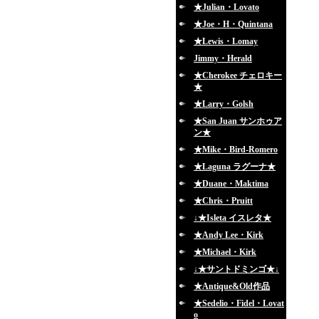
★Julian・Lovato
★Joe・H・Quintana
★Lewis・Lomay
Jimmy・Herald
★Cherokee チェロキー
★
★Larry・Golsh
★San Juan サンホゥア
ン★
★Mike・Bird-Romero
★Laguna ラグーナ★
★Duane・Maktima
★Chris・Pruitt
↓★Isleta イスレタ★
★Andy Lee・Kirk
★Michael・Kirk
↓★サントドミンゴ★↓
★Antique&Old作品
★Sedelio・Fidel・Lovat
o