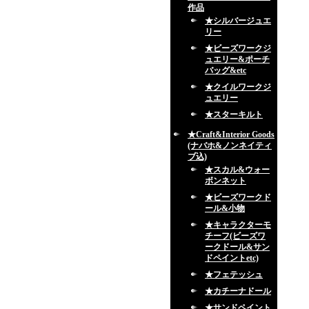
作品
★シルバージュエ
リー
★ビーズワークジ
ュエリー&ポーチ
バッグ&etc
★クイルワークジ
ュエリー
★スターキルト
★Craft&Interior Goods
(ナバホ&ノンネイティ
ブ込)
★スカル&ウォー
ボンネット
★ビーズワークド
ール&小物
★キャラクターモ
チーフ(ビーズワ
ークドール&サン
ドペイントetc)
★フェテッシュ
★カチーナドール
★サンドペイント