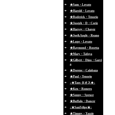
★Sam・Lovato
★Harold・Lovato
★Roderick・Tenorio
★Joseph・D・Coriz
★Harvey・Chavez
★Joe&Angle・Reano
★Lupe・Lovato
★Raymond・Rosetta
★Mary・Tafoya
★Gilbert・Dino・Garci
a
★Dorene・Calabaza
★Paul・Tenorio
↓★Taos タオス★↓
★Ken・Romero
★Sonny・Spruce
★Buffalo・Dancer
↓★SanFelipe★↓
★Timmy・Yazzie