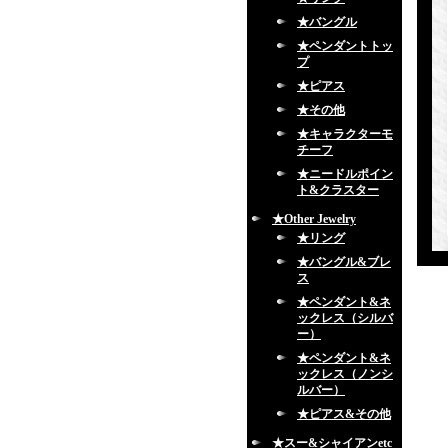
★バングル
★ペンダントトッ
プ
★ピアス
★その他
★キャラクターモ
チーフ
★ニードルポイン
ト&クラスター
★Other Jewelry
★リング
★バングル&ブレ
ス
★ペンダント&ネ
ックレス（シルバ
ー）
★ペンダント&ネ
ックレス（ノンシ
ルバー）
★ピアス&その他
★スー&シャイアンetc