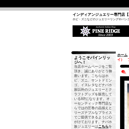
インディアンジュエリー専門店【
ホピ・ズニなどのジュエリーリングやバン
ホーム
ようこそパインリッ
イ） 
ジへ！
当店ホームページをご覧
頂き、誠にありがとう御
座います。こちらはホ
ピ、ズニ、サントドミン
ゴ、イスレタなどナバホ
族以外のジュエリーとク
ラフトグッズを販売して
いるHPになります。オ
ーセンティック専門店な
らではの圧巻の品揃えと
リーズナブルなプライス
でご提供できるように心
がけております。ナバホ
族ジュエリーは
こちら
を