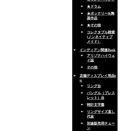
★ドラム
★ポッテリー&陶
器作品
★その他
コレクタブル雑貨
(ノンネイティブ
メイド）
インディアン関連Book
アリゾナハイウェ
イ誌
その他
店舗ディスプレイ用品e
tc
リング台
バングル（ブレス
レット）台
時計文字盤
リングサイズ直し
代金
別途販売用チェー
ン