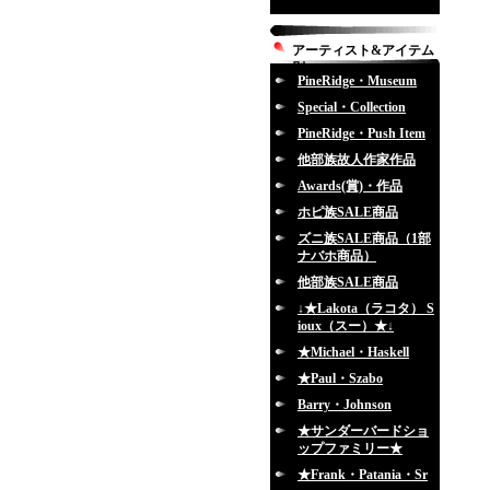
アーティスト&アイテム
別
PineRidge・Museum
Special・Collection
PineRidge・Push Item
他部族故人作家作品
Awards(賞)・作品
ホピ族SALE商品
ズニ族SALE商品（1部
ナバホ商品）
他部族SALE商品
↓★Lakota（ラコタ） S
ioux（スー）★↓
★Michael・Haskell
★Paul・Szabo
Barry・Johnson
★サンダーバードショ
ップファミリー★
★Frank・Patania・Sr