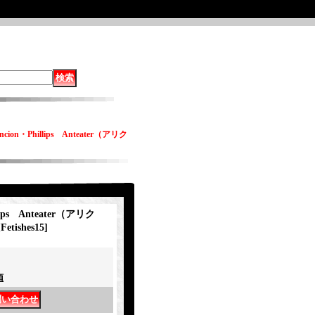
cion・Phillips Anteater（アリク
ips Anteater（アリク
[
Fetishes15
]
項