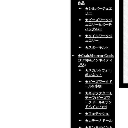
作品
★シルバージュエ
リー
★ビーズワークジ
ュエリー&ポーチ
バッグ&etc
★クイルワークジ
ュエリー
★スターキルト
★Craft&Interior Goods
(ナバホ&ノンネイティ
ブ込)
★スカル&ウォー
ボンネット
★ビーズワークド
ール&小物
★キャラクターモ
チーフ(ビーズワ
ークドール&サン
ドペイントetc)
★フェテッシュ
★カチーナドール
★サンドペイント