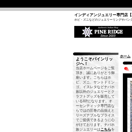
インディアンジュエリー専門店【
ホピ・ズニなどのジュエリーリングやバン
ホーム
ようこそパインリッ
ジへ！
当店ホームページをご覧
頂き、誠にありがとう御
座います。こちらはホ
ピ、ズニ、サントドミン
ゴ、イスレタなどナバホ
族以外のジュエリーとク
ラフトグッズを販売して
いるHPになります。オ
ーセンティック専門店な
らではの圧巻の品揃えと
リーズナブルなプライス
でご提供できるように心
がけております。ナバホ
族ジュエリーは
こちら
を