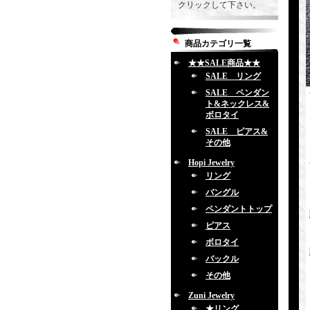
クリックして下さい。
商品カテゴリ一覧
★★SALE商品★★
SALE リング
SALE ペンダン
ト&ネックレス&
ボロタイ
SALE ピアス&
その他
Hopi Jewelry
リング
バングル
ペンダントトップ
ピアス
ボロタイ
バックル
その他
Zuni Jewelry
★リング