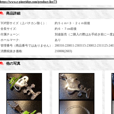
https://www.e-pineridge.com/product-list/73
商品詳細
TOP部サイズ（上バチカン除く）
:
約５ｃｍ×３・２ｃｍ前後
全長サイズ
:
約６・７cm前後
付属チェーン
:
別途販売（ご購入の際はお手続き前に一度
ホールマーク
:
あり
管理番号（商品番号ではありません）
:
200310-220811-2303115-230812-2311125-240
消費税抜き価格
:
210000(2603)
他の写真