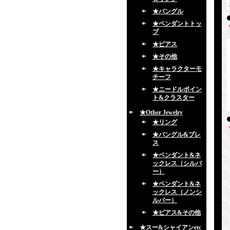
★バングル
★ペンダントトッ
プ
★ピアス
★その他
★キャラクターモ
チーフ
★ニードルポイン
ト&クラスター
★Other Jewelry
★リング
★バングル&ブレ
ス
★ペンダント&ネ
ックレス（シルバ
ー）
★ペンダント&ネ
ックレス（ノンシ
ルバー）
★ピアス&その他
★スー&シャイアンetc