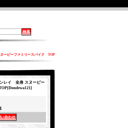
 スヌーピーファミリースパイク TOP
インレイ 全身 スヌーピー
OP
[
Dondewa121
]
項