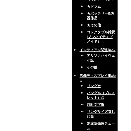
★ドラム
★ポッテリー&陶
器作品
★その他
コレクタブル雑貨
(ノンネイティブ
メイド）
インディアン関連Book
アリゾナハイウェ
イ誌
その他
店舗ディスプレイ用品e
tc
リング台
バングル（ブレス
レット）台
時計文字盤
リングサイズ直し
代金
別途販売用チェー
ン