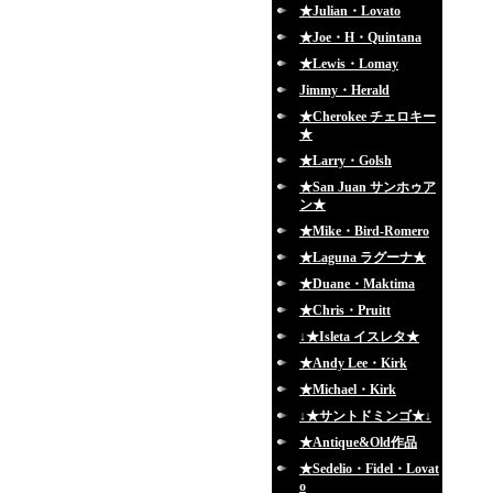
★Julian・Lovato
★Joe・H・Quintana
★Lewis・Lomay
Jimmy・Herald
★Cherokee チェロキー
★
★Larry・Golsh
★San Juan サンホゥア
ン★
★Mike・Bird-Romero
★Laguna ラグーナ★
★Duane・Maktima
★Chris・Pruitt
↓★Isleta イスレタ★
★Andy Lee・Kirk
★Michael・Kirk
↓★サントドミンゴ★↓
★Antique&Old作品
★Sedelio・Fidel・Lovat
o