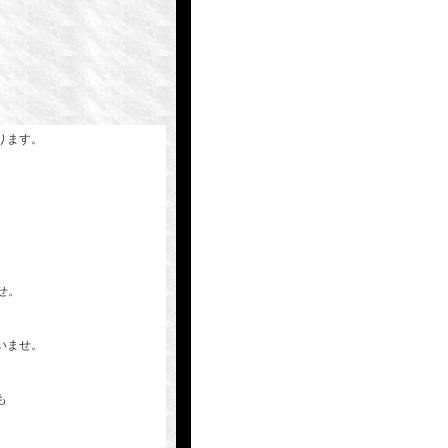
ります。
せ。
いませ。
も