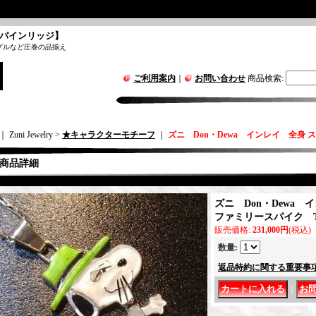
パインリッジ】
グルなど圧巻の品揃え
ご利用案内
｜
お問い合わせ
商品検索
:
｜ Zuni Jewelry >
★キャラクターモチーフ
｜
ズニ Don・Dewa インレイ 全身
商品詳細
ズニ Don・Dewa 
ファミリースパイク T
販売価格
:
231,000円
(税込)
数量
:
返品特約に関する重要事
｜