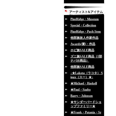
アーティスト&アイテム
別
PineRidge・Museum
Special・Collection
PineRidge・Push Item
他部族故人作家作品
Awards(賞)・作品
ホピ族SALE商品
ズニ族SALE商品（1部
ナバホ商品）
他部族SALE商品
↓★Lakota（ラコタ） S
ioux（スー）★↓
★Michael・Haskell
★Paul・Szabo
Barry・Johnson
★サンダーバードショ
ップファミリー★
★Frank・Patania・Sr