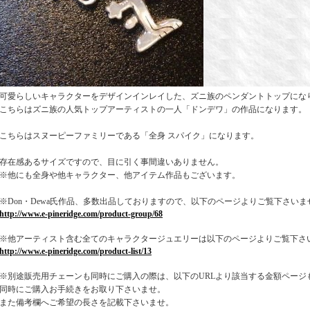
可愛らしいキャラクターをデザインインレイした、ズニ族のペンダントトップにな
こちらはズニ族の人気トップアーティストの一人「ドンデワ」の作品になります。
こちらはスヌーピーファミリーである「全身 スパイク」になります。
存在感あるサイズですので、目に引く事間違いありません。
※他にも全身や他キャラクター、他アイテム作品もございます。
※Don・Dewa氏作品、多数出品しておりますので、以下のページよりご覧下さいま
http://www.e-pineridge.com/product-group/68
※他アーティスト含む全てのキャラクタージュエリーは以下のページよりご覧下さ
http://www.e-pineridge.com/product-list/13
※別途販売用チェーンも同時にご購入の際は、以下のURLより該当する金額ページ
同時にご購入お手続きをお取り下さいませ。
また備考欄へご希望の長さを記載下さいませ。