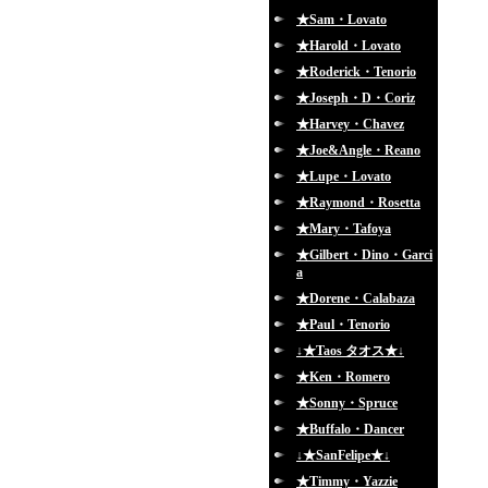
★Sam・Lovato
★Harold・Lovato
★Roderick・Tenorio
★Joseph・D・Coriz
★Harvey・Chavez
★Joe&Angle・Reano
★Lupe・Lovato
★Raymond・Rosetta
★Mary・Tafoya
★Gilbert・Dino・Garci
a
★Dorene・Calabaza
★Paul・Tenorio
↓★Taos タオス★↓
★Ken・Romero
★Sonny・Spruce
★Buffalo・Dancer
↓★SanFelipe★↓
★Timmy・Yazzie