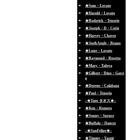
★Sam・Lovato
★Harold・Lovato
★Roderick・Tenorio
★Joseph・D・Coriz
★Harvey・Chavez
★Joe&Angle・Reano
★Lupe・Lovato
★Raymond・Rosetta
★Mary・Tafoya
★Gilbert・Dino・Garci
a
★Dorene・Calabaza
★Paul・Tenorio
↓★Taos タオス★↓
★Ken・Romero
★Sonny・Spruce
★Buffalo・Dancer
↓★SanFelipe★↓
★Timmy・Yazzie