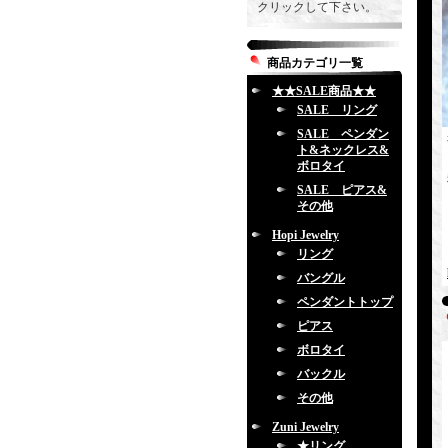
クリックして下さい。
商品カテゴリ一覧
★★SALE商品★★
SALE リング
SALE ペンダン
ト&ネックレス&
ボロタイ
SALE ピアス&
その他
Hopi Jewelry
リング
バングル
ペンダントトップ
ピアス
ボロタイ
バックル
その他
Zuni Jewelry
★リング