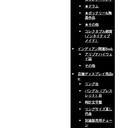
★ドラム
★ポッテリー&陶
器作品
★その他
コレクタブル雑貨
(ノンネイティブ
メイド）
インディアン関連Book
アリゾナハイウェ
イ誌
その他
店舗ディスプレイ用品e
tc
リング台
バングル（ブレス
レット）台
時計文字盤
リングサイズ直し
代金
別途販売用チェー
ン