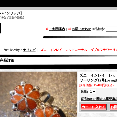
パインリッジ】
グルなど圧巻の品揃え
ご利用案内
｜
お問い合わせ
商品検索
:
｜ Zuni Jewelry >
★リング
｜
ズニ インレイ レッドコーラル ダブルフラワーリン
商品詳細
ズニ インレイ レッ
ワーリング12号
[
z-ring
販売価格
:
15,400円
(税込)
数量
:
返品特約に関する重要事
｜