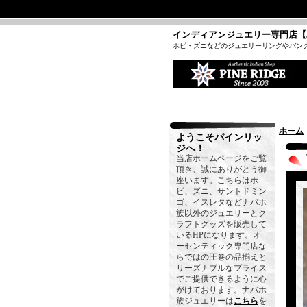
インディアンジュエリー専門店【
ホピ・ズニなどのジュエリーリングやバン
ホーム
ようこそパインリッ
ジへ！
当店ホームページをご覧
頂き、誠にありがとう御
座います。こちらはホ
ピ、ズニ、サントドミン
ゴ、イスレタなどナバホ
族以外のジュエリーとク
ラフトグッズを販売して
いるHPになります。オ
ーセンティック専門店な
らではの圧巻の品揃えと
リーズナブルなプライス
でご提供できるように心
がけております。ナバホ
族ジュエリーは
こちら
を