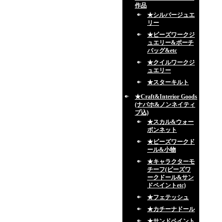
作品
★シルバージュエ
リー
★ビーズワークジ
ュエリー&ポーチ
バッグ&etc
★クイルワークジ
ュエリー
★スターキルト
★Craft&Interior Goods
(ナバホ&ノンネイティ
ブ込)
★スカル&ウォー
ボンネット
★ビーズワークド
ール&小物
★キャラクターモ
チーフ(ビーズワ
ークドール&サン
ドペイントetc)
★フェテッシュ
★カチーナドール
★サンドペイント