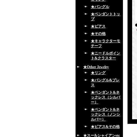
★バングル
★ペンダントトッ
プ
★ピアス
★その他
★キャラクターモ
チーフ
★ニードルポイン
ト&クラスター
★Other Jewelry
★リング
★バングル&ブレ
ス
★ペンダント&ネ
ックレス（シルバ
ー）
★ペンダント&ネ
ックレス（ノンシ
ルバー）
★ピアス&その他
★スー&シャイアンetc