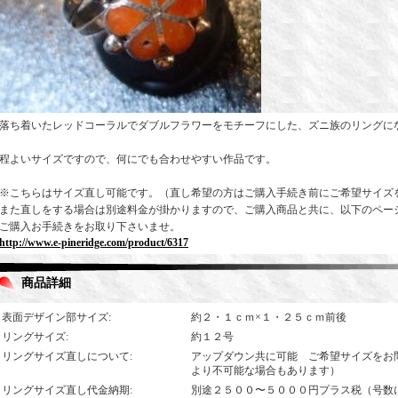
落ち着いたレッドコーラルでダブルフラワーをモチーフにした、ズニ族のリングに
程よいサイズですので、何にでも合わせやすい作品です。
※こちらはサイズ直し可能です。（直し希望の方はご購入手続き前にご希望サイズ
また直しをする場合は別途料金が掛かりますので、ご購入商品と共に、以下のペー
ご購入お手続きをお取り下さいませ。
http://www.e-pineridge.com/product/6317
商品詳細
表面デザイン部サイズ
:
約２・１ｃｍ×１・２５ｃｍ前後
リングサイズ
:
約１２号
リングサイズ直しについて
:
アップダウン共に可能 ご希望サイズをお
より不可能な場合もあります）
リングサイズ直し代金納期
:
別途２５００〜５０００円プラス税（号数