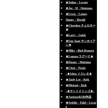
★Julian・Lovato
★Joe・H・Quintana
★Lewis・Lomay
Jimmy・Herald
★Cherokee チェロキー
★
★Larry・Golsh
★San Juan サンホゥア
ン★
★Mike・Bird-Romero
★Laguna ラグーナ★
★Duane・Maktima
★Chris・Pruitt
↓★Isleta イスレタ★
★Andy Lee・Kirk
★Michael・Kirk
↓★サントドミンゴ★↓
★Antique&Old作品
★Sedelio・Fidel・Lovat
o