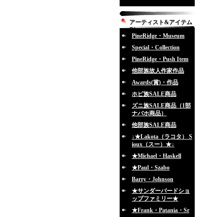
アーティスト&アイテム
別
PineRidge・Museum
Special・Collection
PineRidge・Push Item
他部族故人作家作品
Awards(賞)・作品
ホピ族SALE商品
ズニ族SALE商品（1部
ナバホ商品）
他部族SALE商品
↓★Lakota（ラコタ） S
ioux（スー）★↓
★Michael・Haskell
★Paul・Szabo
Barry・Johnson
★サンダーバードショ
ップファミリー★
★Frank・Patania・Sr