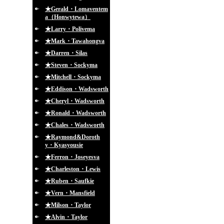
★Gerald・Lomaventem
a（Honwytewa）
★Larry・Polivema
★Mark・Tawahongva
★Darren・Silas
★Steven・Sockyma
★Mitchell・Sockyma
★Eddison・Wadsworth
★Cheryl・Wadsworth
★Ronald・Wadsworth
★Chales・Wadsworth
★Raymond&Doroth
y・Kyasyousie
★Ferron・Joseyesva
★Charleston・Lewis
★Ruben・Saufkie
★Vern・Mansfield
★Milson・Taylor
★Alvin・Taylor