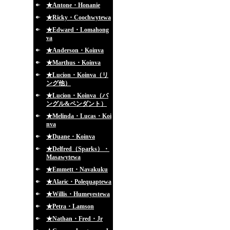
★Antone・Honanie
★Ricky・Coochwytewa
★Edward・Lomahong
va
★Anderson・Koinva
★Marthus・Koinva
★Lucion・Koinva（リ
ング他）
★Lucion・Koinva（バ
ングル&ペンダント）
★Melinda・Lucas・Koi
nva
★Duane・Koinva
★Delfred（Sparks）・
Masawytewa
★Emmett・Navakuku
★Alaric・Polequaptewa
★Willis・Humeyestewa
★Petra・Lamson
★Nathan・Fred・Jr