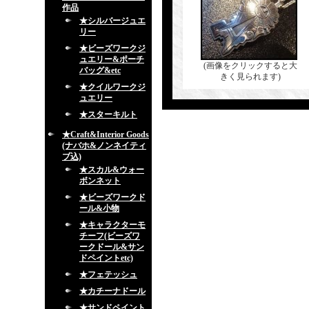
作品
★シルバージュエ
リー
★ビーズワークジ
ュエリー&ポーチ
(画像をクリックすると大
バッグ&etc
きく見られます)
★クイルワークジ
ュエリー
★スターキルト
★Craft&Interior Goods
(ナバホ&ノンネイティ
ブ込)
★スカル&ウォー
ボンネット
★ビーズワークド
ール&小物
★キャラクターモ
チーフ(ビーズワ
ークドール&サン
ドペイントetc)
★フェテッシュ
★カチーナドール
★サンドペイント