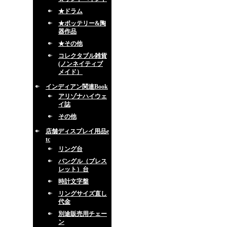
★ドラム
★ポッテリー&陶
器作品
★その他
コレクタブル雑貨
(ノンネイティブ
メイド）
インディアン関連Book
アリゾナハイウェ
イ誌
その他
店舗ディスプレイ用品e
tc
リング台
バングル（ブレス
レット）台
時計文字盤
リングサイズ直し
代金
別途販売用チェー
ン