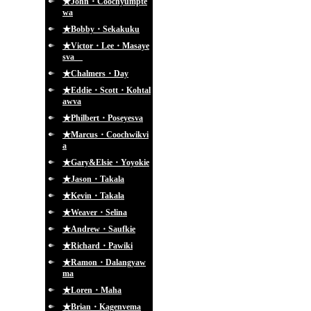
★John・Coochyumpte
wa
★Bobby・Sekakuku
★Victor・Lee・Masaye
sva
★Chalmers・Day
★Eddie・Scott・Kohtal
awva
★Philbert・Poseyesva
★Marcus・Coochwikvi
a
★Gary&Elsie・Yoyokie
★Jason・Takala
★Kevin・Takala
★Weaver・Selina
★Andrew・Saufkie
★Richard・Pawiki
★Ramon・Dalangyaw
ma
★Loren・Maha
★Brian・Kagenvema