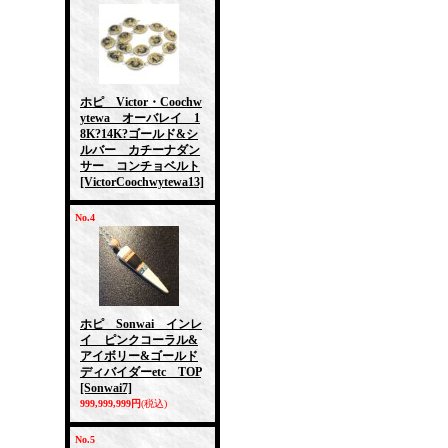
ホピ Victor・Coochw
ytewa オーバレイ 1
8K?14K?ゴールド&シ
ルバー カチーナダン
サー コンチョベルト
[VictorCoochwytewa13]
No.4
ホピ Sonwai インレ
イ ピンクコーラル&
アイボリー&ゴールド
ディバイダーetc TOP
[Sonwai7]
999,999,999円
(税込)
No.5