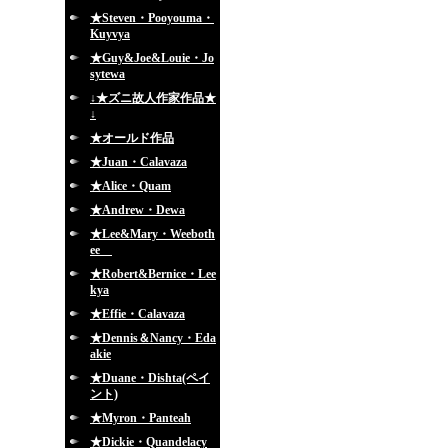
★Steven・Pooyouma・
Kuyvya
★Guy&Joe&Louie・Jo
sytewa
↓★ズニ故人作家作品★
↓
★オールド作品
★Juan・Calavaza
★Alice・Quam
★Andrew・Dewa
★Lee&Mary・Weeboth
ee
★Robert&Bernice・Lee
kya
★Effie・Calavaza
★Dennis＆Nancy・Eda
akie
★Duane・Dishta(ペイ
ント)
★Myron・Panteah
★Dickie・Quandelacy