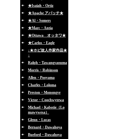
★Isaiah・Ortiz
★Apache アパッチ★
★Al・Somers
★Marc・Antia
★Ottawa オッタワ★
★Carlos・Eagle
↓★ホピ故人作家作品★
↓
Ralph・Tawangyaouma
Morris・Robinson
Allen・Pooyama
Charles・Loloma
Preston・Monongye
Victor・Coochwytewa
Michael・Kabotie（Lo
mawywesa）
Glenn・Lucas
Bernard・Dawahoya
Bueford・Dawahoya