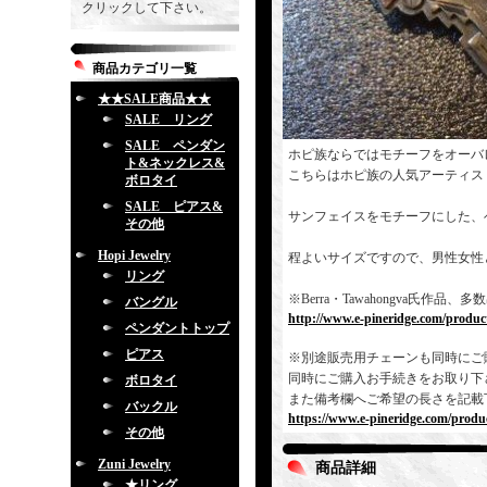
クリックして下さい。
商品カテゴリ一覧
★★SALE商品★★
SALE リング
SALE ペンダン
ホピ族ならではモチーフをオーバ
ト&ネックレス&
こちらはホピ族の人気アーティス
ボロタイ
SALE ピアス&
サンフェイスをモチーフにした、
その他
Hopi Jewelry
程よいサイズですので、男性女性
リング
※Berra・Tawahongva氏
バングル
http://www.e-pineridge.com/produc
ペンダントトップ
ピアス
※別途販売用チェーンも同時にご
同時にご購入お手続きをお取り下
ボロタイ
また備考欄へご希望の長さを記載
バックル
https://www.e-pineridge.com/produc
その他
Zuni Jewelry
商品詳細
★リング