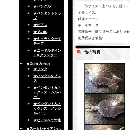
TOP部サイズ（上バチカン除く）
★バングル
全長サイズ
:
★ペンダントトッ
プ
付属チェーン
:
★ピアス
ホールマーク
:
管理番号（商品番号ではありませ
★その他
消費税抜き価格
:
★キャラクターモ
チーフ
★ニードルポイン
他の写真
ト&クラスター
★Other Jewelry
★リング
★バングル&ブレ
ス
★ペンダント&ネ
ックレス（シルバ
ー）
★ペンダント&ネ
ックレス（ノンシ
ルバー）
★ピアス&その他
★スー&シャイアンetc