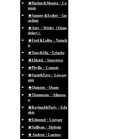
★Harlan＆Monica・Co
onsis
★Sammy＆Esther・Gu
ardian
★Amy・Wesley（Quan
delacy）
★Fred＆Lolita・Natach
u
★Tony&Ola・Eriacho
★Eldrick・Seowtewa
★Phyllis・Coonsis
★Susie&Faye・Lowsay
atee
★Quinton・Quam
★Thompson・Allapow
a
★Rayland&Patty・Eda
akie
★Edmond・Cooyate
★Sullivan・Shebola
★ Andrea・Lonjose