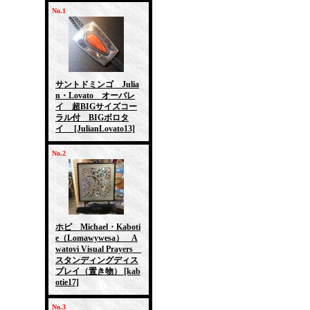
No.1
サントドミンゴ Julia
n・Lovato オーバレ
イ 超BIGサイズコー
ラル付 BIGボロタ
イ
[JulianLovato13]
No.2
ホピ Michael・Kaboti
e（Lomawywesa） A
watovi Visual Prayers
スタンディングディス
プレイ（置き物）
[kab
otie17]
No.3