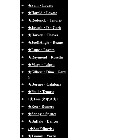
★Sam・Lovato
★Harold・Lovato
★Roderick・Tenorio
★Joseph・D・Coriz
★Harvey・Chavez
★Joe&Angle・Reano
★Lupe・Lovato
★Raymond・Rosetta
★Mary・Tafoya
★Gilbert・Dino・Garci
a
★Dorene・Calabaza
★Paul・Tenorio
↓★Taos タオス★↓
★Ken・Romero
★Sonny・Spruce
★Buffalo・Dancer
↓★SanFelipe★↓
★Timmy・Yazzie