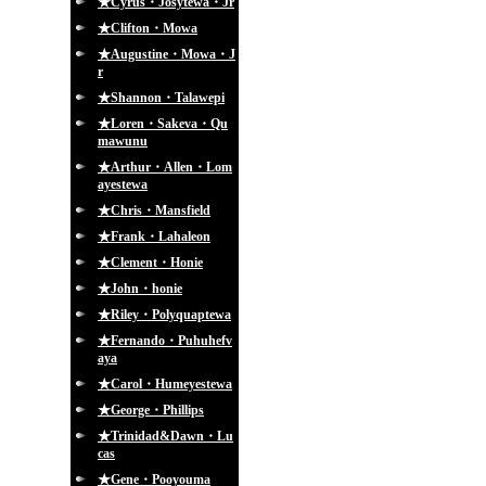
★Cyrus・Josytewa・Jr
★Clifton・Mowa
★Augustine・Mowa・J
r
★Shannon・Talawepi
★Loren・Sakeva・Qu
mawunu
★Arthur・Allen・Lom
ayestewa
★Chris・Mansfield
★Frank・Lahaleon
★Clement・Honie
★John・honie
★Riley・Polyquaptewa
★Fernando・Puhuhefv
aya
★Carol・Humeyestewa
★George・Phillips
★Trinidad&Dawn・Lu
cas
★Gene・Pooyouma