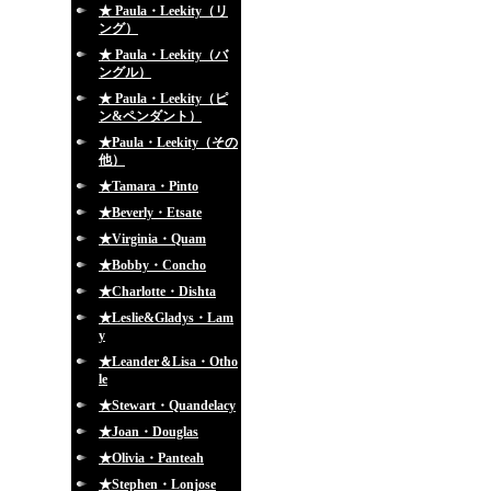
★ Paula・Leekity（リ
ング）
★ Paula・Leekity（バ
ングル）
★ Paula・Leekity（ピ
ン&ペンダント）
★Paula・Leekity（その
他）
★Tamara・Pinto
★Beverly・Etsate
★Virginia・Quam
★Bobby・Concho
★Charlotte・Dishta
★Leslie&Gladys・Lam
y
★Leander＆Lisa・Otho
le
★Stewart・Quandelacy
★Joan・Douglas
★Olivia・Panteah
★Stephen・Lonjose