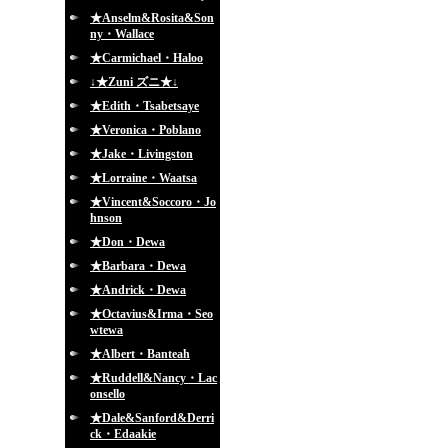
★Anselm&Rosita&Son
ny・Wallace
★Carmichael・Haloo
↓★Zuni ズニ★↓
★Edith・Tsabetsaye
★Veronica・Poblano
★Jake・Livingston
★Lorraine・Waatsa
★Vincent&Soccoro・Jo
hnson
★Don・Dewa
★Barbara・Dewa
★Andrick・Dewa
★Octavius&Irma・Seo
wtewa
★Albert・Banteah
★Ruddell&Nancy・Lac
onsello
★Dale&Sanford&Derri
ck・Edaakie