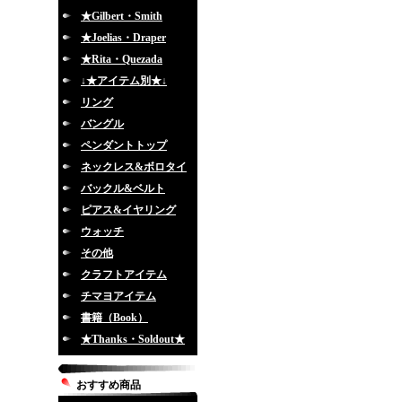
★Gilbert・Smith
★Joelias・Draper
★Rita・Quezada
↓★アイテム別★↓
リング
バングル
ペンダントトップ
ネックレス&ボロタイ
バックル&ベルト
ピアス&イヤリング
ウォッチ
その他
クラフトアイテム
チマヨアイテム
書籍（Book）
★Thanks・Soldout★
おすすめ商品