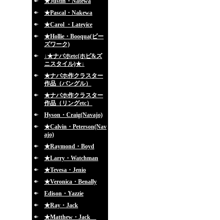
★Justin・Natewa
★Pascal・Nakewa
★Carol ・Lateyice
★Hollie・Booqua(ビー
ズワーク)
↓★ナバホetc(ホピ&ズ
ニスタイル)★↓
★ナバホ作クラスター
作品（バングル）
★ナバホ作クラスター
作品（リングetc）
Hyson・Craig(Navajo)
★Calvin・Peterson(Nav
ajo)
★Raymond・Boyd
★Larry・Watchman
★Tevesa・Jenio
★Veronica・Benally
Edison・Yazzie
★Ray・Jack
★Matthew・Jack