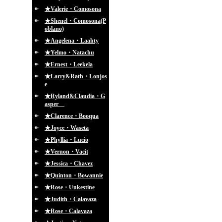
★Valerie・Comosona
★Shenel・Comosona(P
oblano)
★Angelena・Laahty
★Yelmo・Natachu
★Ernest・Leekela
★Larry&Rath・Lonjos
e
★Ryland&Claudia・G
asper
★Clarence・Booqua
★Joyce・Waseta
★Phyllia・Lucio
★Vernon・Vacit
★Jessica・Chavez
★Quinton・Bowannie
★Rose・Unkestine
★Judith・Calavaza
★Rose・Calavaza