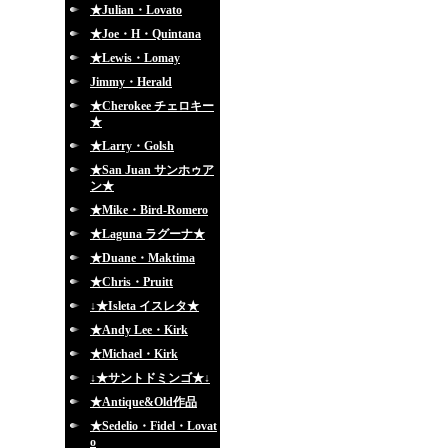
★Julian・Lovato
★Joe・H・Quintana
★Lewis・Lomay
Jimmy・Herald
★Cherokee チェロキー
★
★Larry・Golsh
★San Juan サンホゥア
ン★
★Mike・Bird-Romero
★Laguna ラグーナ★
★Duane・Maktima
★Chris・Pruitt
↓★Isleta イスレタ★
★Andy Lee・Kirk
★Michael・Kirk
↓★サントドミンゴ★↓
★Antique&Old作品
★Sedelio・Fidel・Lovat
o