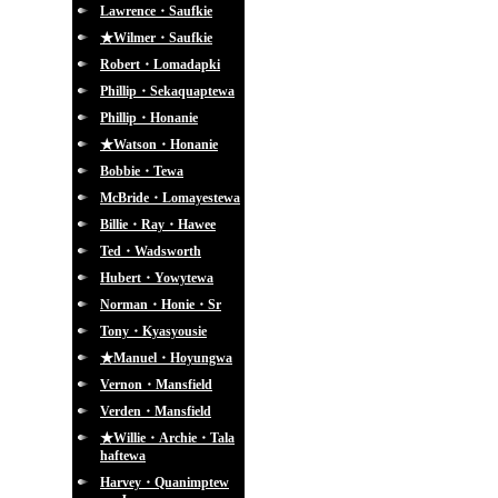
Lawrence・Saufkie
★Wilmer・Saufkie
Robert・Lomadapki
Phillip・Sekaquaptewa
Phillip・Honanie
★Watson・Honanie
Bobbie・Tewa
McBride・Lomayestewa
Billie・Ray・Hawee
Ted・Wadsworth
Hubert・Yowytewa
Norman・Honie・Sr
Tony・Kyasyousie
★Manuel・Hoyungwa
Vernon・Mansfield
Verden・Mansfield
★Willie・Archie・Tala
haftewa
Harvey・Quanimptew