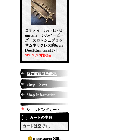
コチティ Joe・H・Q
uintana シルバービー
ズ スカッシュブロッ
サムネックレス約67cm
[JoeHQuintana107]
999,999,999円
(税込)
特定商取引法表示
Shop News
Shop Information
ショッピングカート
カートの中身
カートは空です。