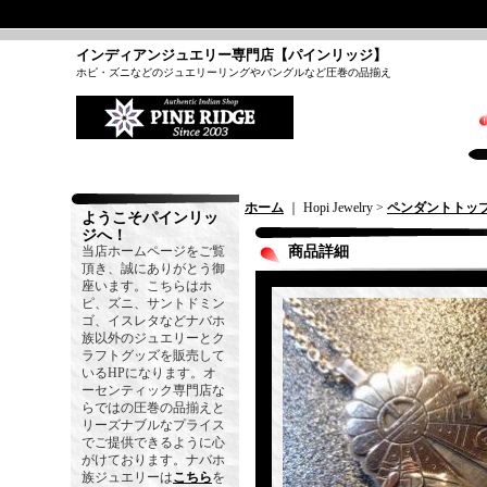
インディアンジュエリー専門店【パインリッジ】
ホピ・ズニなどのジュエリーリングやバングルなど圧巻の品揃え
ホーム
｜ Hopi Jewelry >
ペンダントトッ
ようこそパインリッ
ジへ！
当店ホームページをご覧
商品詳細
頂き、誠にありがとう御
座います。こちらはホ
ピ、ズニ、サントドミン
ゴ、イスレタなどナバホ
族以外のジュエリーとク
ラフトグッズを販売して
いるHPになります。オ
ーセンティック専門店な
らではの圧巻の品揃えと
リーズナブルなプライス
でご提供できるように心
がけております。ナバホ
族ジュエリーは
こちら
を