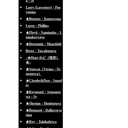
a・Jr
Larry (Lawrence)・Poo
youma
★Bennett・Kagenvema
Loren・Phillips
★Floyd・Namingha・L
omakuyvaya
★Benjamin・Mansfield
Berra・Tawahongva
↓★Hopi ホピ（現存）
★↓
★Sonwai（Verma・Ne
quatewa）
★Charles&Don・Suppl
ee
★Raymond・Sequapte
wa・Sr
★Sherian・Honhongva
★Bennard・Dallasvuya
oma
★Roy・Talahaftewa