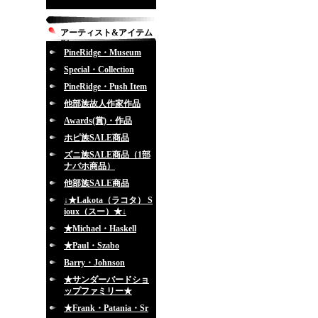
アーティスト&アイテム
別
PineRidge・Museum
Special・Collection
PineRidge・Push Item
他部族故人作家作品
Awards(賞)・作品
ホピ族SALE商品
ズニ族SALE商品（1部
ナバホ商品）
他部族SALE商品
↓★Lakota（ラコタ） S
ioux（スー）★↓
★Michael・Haskell
★Paul・Szabo
Barry・Johnson
★サンダーバードショ
ップファミリー★
★Frank・Patania・Sr