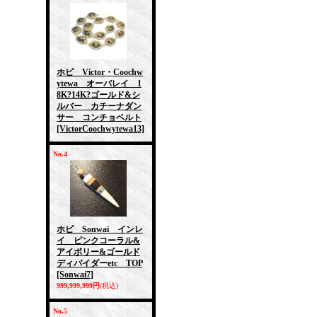
ホピ Victor・Coochw
ytewa オーバレイ 1
8K?14K?ゴールド&シ
ルバー カチーナダン
サー コンチョベルト
[VictorCoochwytewa13]
No.4
ホピ Sonwai インレ
イ ピンクコーラル&
アイボリー&ゴールド
ディバイダーetc TOP
[Sonwai7]
999,999,999円
(税込)
No.5