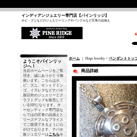
インディアンジュエリー専門店【パインリッジ】
ホピ・ズニなどのジュエリーリングやバングルなど圧巻の品揃え
ホーム
｜ Hopi Jewelry >
ペンダントトッ
ようこそパインリッ
ジへ！
当店ホームページをご覧
商品詳細
頂き、誠にありがとう御
座います。こちらはホ
ピ、ズニ、サントドミン
ゴ、イスレタなどナバホ
族以外のジュエリーとク
ラフトグッズを販売して
いるHPになります。オ
ーセンティック専門店な
らではの圧巻の品揃えと
リーズナブルなプライス
でご提供できるように心
がけております。ナバホ
族ジュエリーは
こちら
を