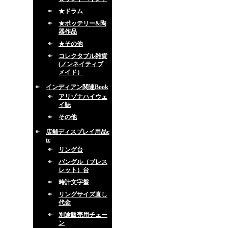
★ドラム
★ポッテリー&陶
器作品
★その他
コレクタブル雑貨
(ノンネイティブ
メイド）
インディアン関連Book
アリゾナハイウェ
イ誌
その他
店舗ディスプレイ用品e
tc
リング台
バングル（ブレス
レット）台
時計文字盤
リングサイズ直し
代金
別途販売用チェー
ン