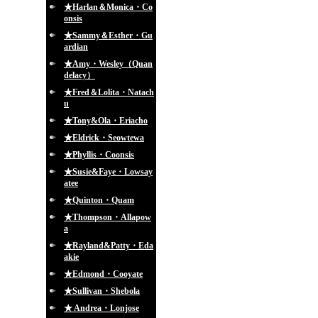
★Harlan＆Monica・Co
onsis
★Sammy＆Esther・Gu
ardian
★Amy・Wesley（Quan
delacy）
★Fred＆Lolita・Natach
u
★Tony&Ola・Eriacho
★Eldrick・Seowtewa
★Phyllis・Coonsis
★Susie&Faye・Lowsay
atee
★Quinton・Quam
★Thompson・Allapow
a
★Rayland&Patty・Eda
akie
★Edmond・Cooyate
★Sullivan・Shebola
★ Andrea・Lonjose