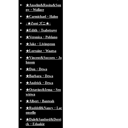
★Anselm&Rosita&Son
ny・Wallace
★Carmichael・Haloo
↓★Zuni ズニ★↓
★Edith・Tsabetsaye
★Veronica・Poblano
★Jake・Livingston
★Lorraine・Waatsa
★Vincent&Soccoro・Jo
hnson
★Don・Dewa
★Barbara・Dewa
★Andrick・Dewa
★Octavius&Irma・Seo
wtewa
★Albert・Banteah
★Ruddell&Nancy・Lac
onsello
★Dale&Sanford&Derri
ck・Edaakie