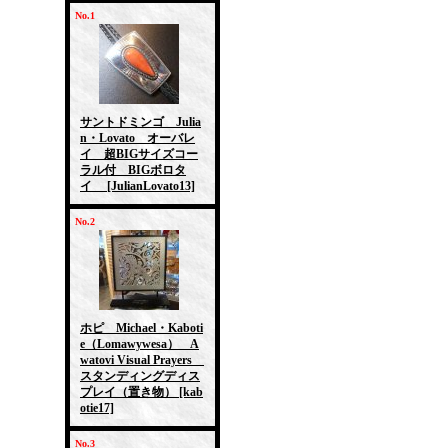
No.1
サントドミンゴ Julia
n・Lovato オーバレ
イ 超BIGサイズコー
ラル付 BIGボロタ
イ
[JulianLovato13]
No.2
ホピ Michael・Kaboti
e（Lomawywesa） A
watovi Visual Prayers
スタンディングディス
プレイ（置き物）
[kab
otie17]
No.3