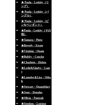
★ Paula・Leekity（リ
ング）
★ Paula・Leekity（バ
ングル）
★ Paula・Leekity（ピ
ン&ペンダント）
★Paula・Leekity（その
他）
★Tamara・Pinto
★Beverly・Etsate
★Virginia・Quam
★Bobby・Concho
★Charlotte・Dishta
★Leslie&Gladys・Lam
y
★Leander＆Lisa・Otho
le
★Stewart・Quandelacy
★Joan・Douglas
★Olivia・Panteah
★Stephen・Lonjose