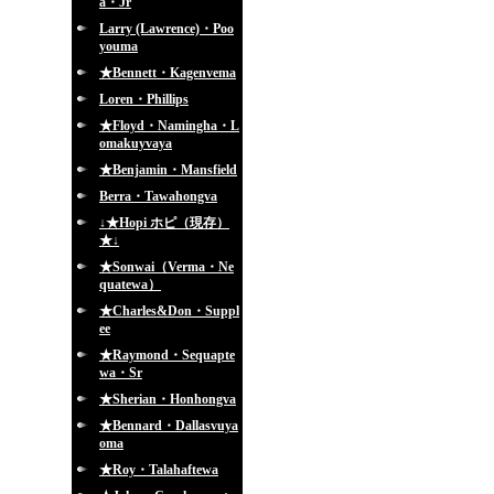
a・Jr
Larry (Lawrence)・Poo
youma
★Bennett・Kagenvema
Loren・Phillips
★Floyd・Namingha・L
omakuyvaya
★Benjamin・Mansfield
Berra・Tawahongva
↓★Hopi ホピ（現存）
★↓
★Sonwai（Verma・Ne
quatewa）
★Charles&Don・Suppl
ee
★Raymond・Sequapte
wa・Sr
★Sherian・Honhongva
★Bennard・Dallasvuya
oma
★Roy・Talahaftewa