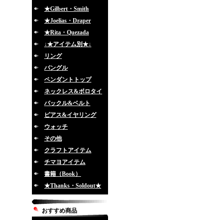
★Gilbert・Smith
★Joelias・Draper
★Rita・Quezada
↓★アイテム別★↓
リング
バングル
ペンダントトップ
ネックレス&ボロタイ
バックル&ベルト
ピアス&イヤリング
ウォッチ
その他
クラフトアイテム
チマヨアイテム
書籍（Book）
★Thanks・Soldout★
おすすめ商品