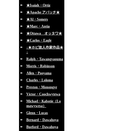
★Isaiah・Ortiz
★Apache アパッチ★
★Al・Somers
★Marc・Antia
★Ottawa オッタワ★
★Carlos・Eagle
↓★ホピ故人作家作品★
↓
Ralph・Tawangyaouma
Morris・Robinson
Allen・Pooyama
Charles・Loloma
Preston・Monongye
Victor・Coochwytewa
Michael・Kabotie（Lo
mawywesa）
Glenn・Lucas
Bernard・Dawahoya
Bueford・Dawahoya