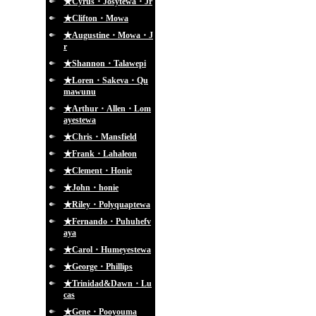
★Cyrus・Josytewa・Jr
★Clifton・Mowa
★Augustine・Mowa・J
r
★Shannon・Talawepi
★Loren・Sakeva・Qu
mawunu
★Arthur・Allen・Lom
ayestewa
★Chris・Mansfield
★Frank・Lahaleon
★Clement・Honie
★John・honie
★Riley・Polyquaptewa
★Fernando・Puhuhefv
aya
★Carol・Humeyestewa
★George・Phillips
★Trinidad&Dawn・Lu
cas
★Gene・Pooyouma