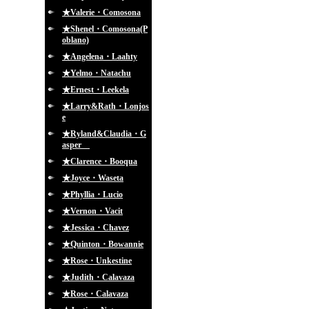
★Valerie・Comosona
★Shenel・Comosona(P
oblano)
★Angelena・Laahty
★Yelmo・Natachu
★Ernest・Leekela
★Larry&Rath・Lonjos
e
★Ryland&Claudia・G
asper
★Clarence・Booqua
★Joyce・Waseta
★Phyllia・Lucio
★Vernon・Vacit
★Jessica・Chavez
★Quinton・Bowannie
★Rose・Unkestine
★Judith・Calavaza
★Rose・Calavaza