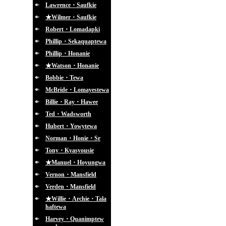
Lawrence・Saufkie
★Wilmer・Saufkie
Robert・Lomadapki
Phillip・Sekaquaptewa
Phillip・Honanie
★Watson・Honanie
Bobbie・Tewa
McBride・Lomayestewa
Billie・Ray・Hawee
Ted・Wadsworth
Hubert・Yowytewa
Norman・Honie・Sr
Tony・Kyasyousie
★Manuel・Hoyungwa
Vernon・Mansfield
Verden・Mansfield
★Willie・Archie・Tala
haftewa
Harvey・Quanimptew