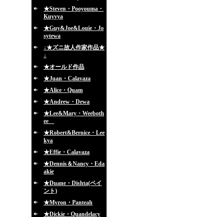
★Steven・Pooyouma・
Kuyvya
★Guy&Joe&Louie・Jo
sytewa
↓★ズニ故人作家作品★
↓
★オールド作品
★Juan・Calavaza
★Alice・Quam
★Andrew・Dewa
★Lee&Mary・Weeboth
ee
★Robert&Bernice・Lee
kya
★Effie・Calavaza
★Dennis＆Nancy・Eda
akie
★Duane・Dishta(ペイ
ント)
★Myron・Panteah
★Dickie・Quandelacy