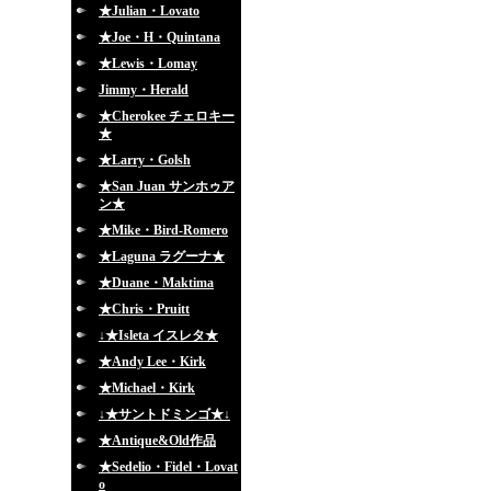
★Julian・Lovato
★Joe・H・Quintana
★Lewis・Lomay
Jimmy・Herald
★Cherokee チェロキー
★
★Larry・Golsh
★San Juan サンホゥア
ン★
★Mike・Bird-Romero
★Laguna ラグーナ★
★Duane・Maktima
★Chris・Pruitt
↓★Isleta イスレタ★
★Andy Lee・Kirk
★Michael・Kirk
↓★サントドミンゴ★↓
★Antique&Old作品
★Sedelio・Fidel・Lovat
o