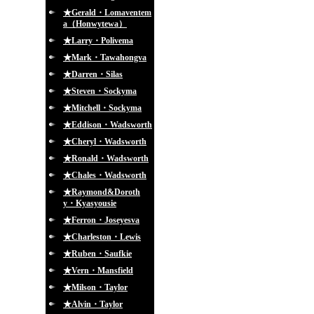
★Gerald・Lomaventem
a（Honwytewa）
★Larry・Polivema
★Mark・Tawahongva
★Darren・Silas
★Steven・Sockyma
★Mitchell・Sockyma
★Eddison・Wadsworth
★Cheryl・Wadsworth
★Ronald・Wadsworth
★Chales・Wadsworth
★Raymond&Doroth
y・Kyasyousie
★Ferron・Joseyesva
★Charleston・Lewis
★Ruben・Saufkie
★Vern・Mansfield
★Milson・Taylor
★Alvin・Taylor