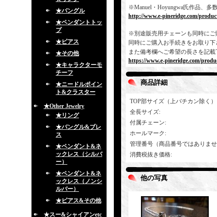
※Manuel・Hoyungwa氏
★バングル
http://www.e-pineridge.com/produc
★ペンダントトッ
プ
※別途販売用チェーンも同時にご
★ピアス
同時にご購入お手続きをお取り下
また備考欄へご希望の長さを記載
★その他
https://www.e-pineridge.com/produc
★キャラクターモ
チーフ
商品詳細
★ニードルポイン
ト&クラスター
TOP部サイズ（上バチカン除く）
★Other Jewelry
全長サイズ
:
★リング
付属チェーン
:
★バングル&ブレ
ホールマーク
:
ス
管理番号（商品番号ではありませ
★ペンダント&ネ
ックレス（シルバ
消費税抜き価格
:
ー）
★ペンダント&ネ
他の写真
ックレス（ノンシ
ルバー）
★ピアス&その他
★スー&シャイアンetc