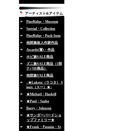
アーティスト&アイテム
別
PineRidge・Museum
Special・Collection
PineRidge・Push Item
他部族故人作家作品
Awards(賞)・作品
ホピ族SALE商品
ズニ族SALE商品（1部
ナバホ商品）
他部族SALE商品
↓★Lakota（ラコタ） S
ioux（スー）★↓
★Michael・Haskell
★Paul・Szabo
Barry・Johnson
★サンダーバードショ
ップファミリー★
★Frank・Patania・Sr