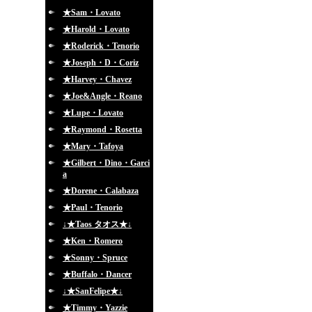
★Sam・Lovato
★Harold・Lovato
★Roderick・Tenorio
★Joseph・D・Coriz
★Harvey・Chavez
★Joe&Angle・Reano
★Lupe・Lovato
★Raymond・Rosetta
★Mary・Tafoya
★Gilbert・Dino・Garci
a
★Dorene・Calabaza
★Paul・Tenorio
↓★Taos タオス★↓
★Ken・Romero
★Sonny・Spruce
★Buffalo・Dancer
↓★SanFelipe★↓
★Timmy・Yazzie