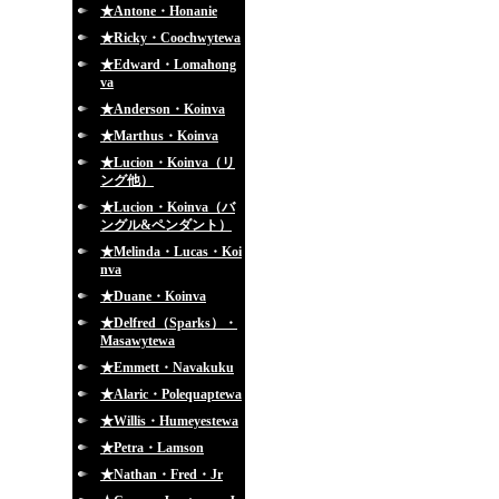
★Antone・Honanie
★Ricky・Coochwytewa
★Edward・Lomahong
va
★Anderson・Koinva
★Marthus・Koinva
★Lucion・Koinva（リ
ング他）
★Lucion・Koinva（バ
ングル&ペンダント）
★Melinda・Lucas・Koi
nva
★Duane・Koinva
★Delfred（Sparks）・
Masawytewa
★Emmett・Navakuku
★Alaric・Polequaptewa
★Willis・Humeyestewa
★Petra・Lamson
★Nathan・Fred・Jr