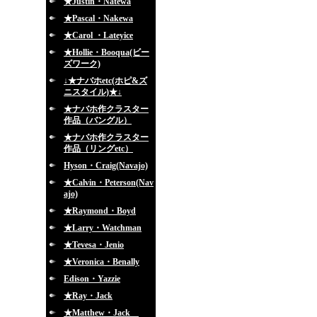
★Justin・Natewa
★Pascal・Nakewa
★Carol ・Lateyice
★Hollie・Booqua(ビー
ズワーク)
↓★ナバホetc(ホピ&ズ
ニスタイル)★↓
★ナバホ作クラスター
作品（バングル）
★ナバホ作クラスター
作品（リングetc）
Hyson・Craig(Navajo)
★Calvin・Peterson(Nav
ajo)
★Raymond・Boyd
★Larry・Watchman
★Tevesa・Jenio
★Veronica・Benally
Edison・Yazzie
★Ray・Jack
★Matthew・Jack