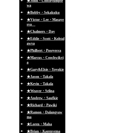
★John・Coochyumpte
wa
★Bobby・Sekakuku
★Victor・Lee・Masaye
sva
★Chalmers・Day
★Eddie・Scott・Kohtal
awva
★Philbert・Poseyesva
★Marcus・Coochwikvi
a
★Gary&Elsie・Yoyokie
★Jason・Takala
★Kevin・Takala
★Weaver・Selina
★Andrew・Saufkie
★Richard・Pawiki
★Ramon・Dalangyaw
ma
★Loren・Maha
★Brian・Kagenvema