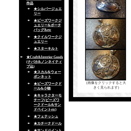
作品
★シルバージュエ
リー
★ビーズワークジ
ュエリー&ポーチ
バッグ&etc
★クイルワークジ
ュエリー
★スターキルト
★Craft&Interior Goods
(ナバホ&ノンネイティ
ブ込)
★スカル&ウォー
ボンネット
(画像をクリックすると大
★ビーズワークド
きく見られます)
ール&小物
★キャラクターモ
チーフ(ビーズワ
ークドール&サン
ドペイントetc)
★フェテッシュ
★カチーナドール
★サンドペイント