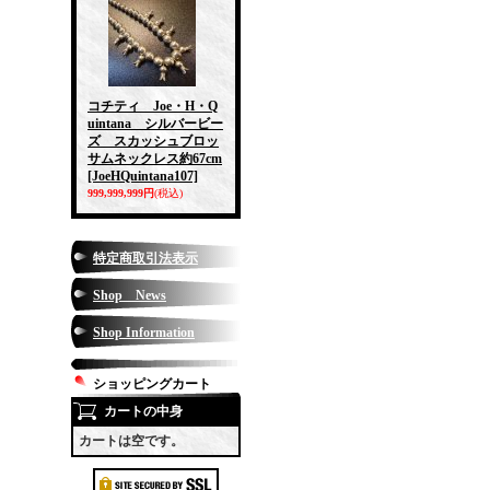
コチティ Joe・H・Q
uintana シルバービー
ズ スカッシュブロッ
サムネックレス約67cm
[JoeHQuintana107]
999,999,999円
(税込)
特定商取引法表示
Shop News
Shop Information
ショッピングカート
カートの中身
カートは空です。