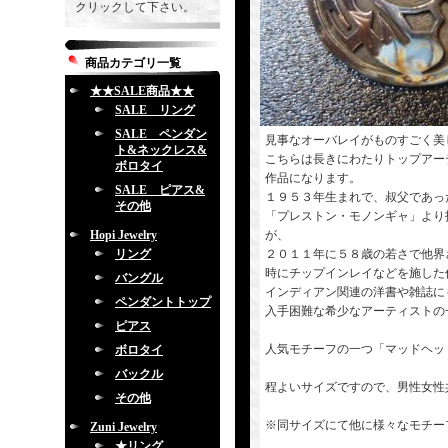
クリックして下さい。
商品カテゴリ一覧
★★SALE商品★★
SALE リング
SALE ペンダン
見事なオーバレイがものすごく美
ト&ネックレス&
こちらは長きにわたりトップアー
ボロタイ
作品になります。
SALE ピアス&
１９５３年生まれで、叔父であっ
その他
「プレストン・モノンギャ」より
Hopi Jewelry
が、
リング
２０１１年に５８歳の若さで他界
時にチップインレイなどを施した
バングル
インディアン関連の洋書や雑誌に
ペンダントトップ
入手困難な希少なアーティストの
ピアス
人気モチーフの一つ「マッドヘッ
ボロタイ
バックル
程よいサイズですので、男性女性
その他
※同サイズにて他に様々なモチー
Zuni Jewelry
★リング