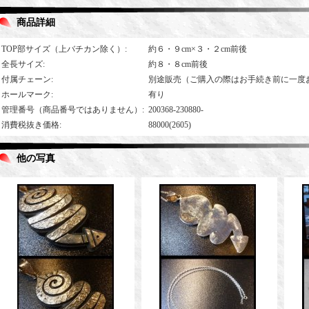
商品詳細
TOP部サイズ（上バチカン除く）
:
約６・９cm×３・２cm前後
全長サイズ
:
約８・８cm前後
付属チェーン
:
別途販売（ご購入の際はお手続き前に一度
ホールマーク
:
有り
管理番号（商品番号ではありません）
:
200368-230880-
消費税抜き価格
:
88000(2605)
他の写真