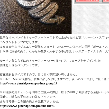
見事なオーバレイ＆トゥーファーキャストで仕上がったホピ族「ルーべン・スフキ
ペンダントトップになります。
１９８８年よりジュエリー製作をスタートしたルーベンはホピの巨匠「ポール・ス
日米共に評価の高く、なかなか数多く入手する事が難しい人気アーティストの一人
ルーベン氏ならではのトゥーファー×オーバレイで、ウェーブをデザインした
個性あふれるペンダントです。
存在感あるサイズですので、目に引く事間違い有りません。
※Ruben・Saufkie氏作品、多数出品しておりますので、以下のページよりご覧下さ
http://www.e-pineridge.com/product-group/17
※別途販売用チェーンも同時にご購入の際は、以下のURLより該当する金額ページ
同時にご購入お手続きをお取り下さいませ。
また備考欄へご希望の長さを記載下さいませ。
https://www.e-pineridge.com/product-list/73