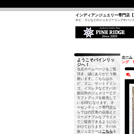
インディアンジュエリー専門店【
ホピ・ズニなどのジュエリーリングやバン
ホーム
ようこそパインリッ
ング T
ジへ！
当店ホームページをご覧
頂き、誠にありがとう御
座います。こちらはホ
ピ、ズニ、サントドミン
ゴ、イスレタなどナバホ
族以外のジュエリーとク
ラフトグッズを販売して
いるHPになります。オ
ーセンティック専門店な
らではの圧巻の品揃えと
リーズナブルなプライス
でご提供できるように心
がけております。ナバホ
族ジュエリーは
こちら
を