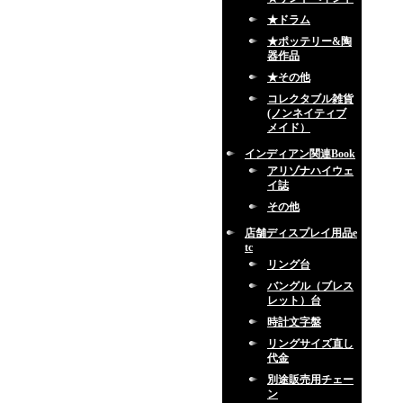
★ドラム
★ポッテリー&陶
器作品
★その他
コレクタブル雑貨
(ノンネイティブ
メイド）
インディアン関連Book
アリゾナハイウェ
イ誌
その他
店舗ディスプレイ用品e
tc
リング台
バングル（ブレス
レット）台
時計文字盤
リングサイズ直し
代金
別途販売用チェー
ン