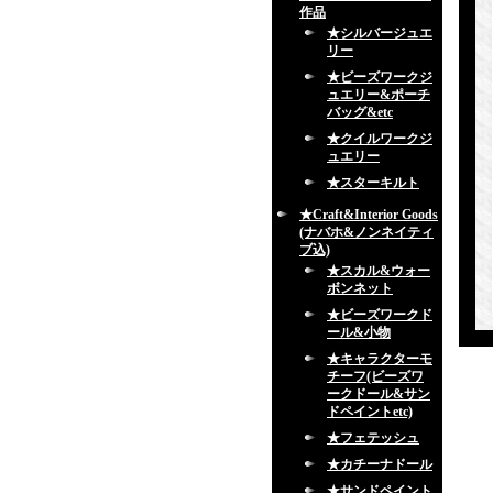
作品
★シルバージュエ
リー
★ビーズワークジ
ュエリー&ポーチ
バッグ&etc
★クイルワークジ
ュエリー
★スターキルト
★Craft&Interior Goods
(ナバホ&ノンネイティ
ブ込)
★スカル&ウォー
ボンネット
★ビーズワークド
ール&小物
★キャラクターモ
チーフ(ビーズワ
ークドール&サン
ドペイントetc)
★フェテッシュ
★カチーナドール
★サンドペイント