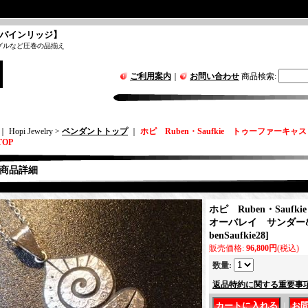
パインリッジ】
グルなど圧巻の品揃え
ご利用案内
｜
お問い合わせ
商品検索
:
｜ Hopi Jewelry >
ペンダントトップ
｜
ホピ Ruben・Saufkie トゥーファー
OP
商品詳細
ホピ Ruben・Sauf
オーバレイ サンダー
benSaufkie28
]
販売価格
:
96,800円
(税込)
数量
:
返品特約に関する重要事
｜