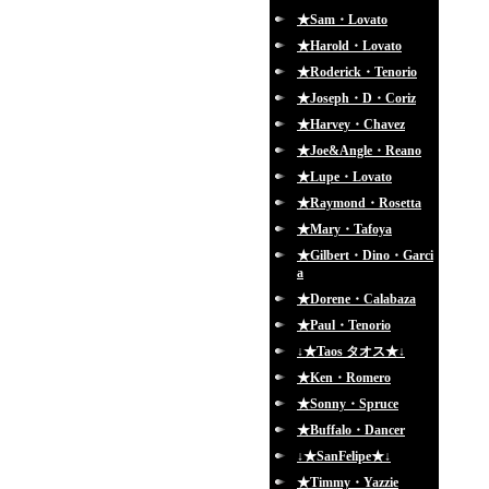
★Sam・Lovato
★Harold・Lovato
★Roderick・Tenorio
★Joseph・D・Coriz
★Harvey・Chavez
★Joe&Angle・Reano
★Lupe・Lovato
★Raymond・Rosetta
★Mary・Tafoya
★Gilbert・Dino・Garci
a
★Dorene・Calabaza
★Paul・Tenorio
↓★Taos タオス★↓
★Ken・Romero
★Sonny・Spruce
★Buffalo・Dancer
↓★SanFelipe★↓
★Timmy・Yazzie