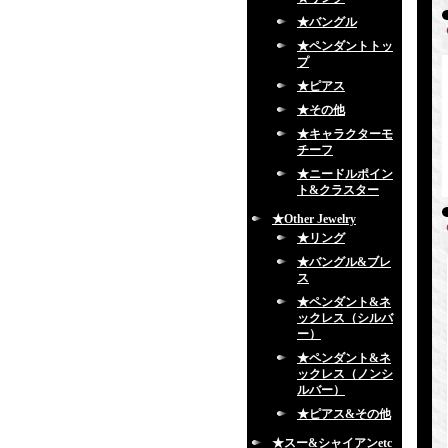
★バングル
★ペンダントトッ
プ
★ピアス
★その他
★キャラクターモ
チーフ
★ニードルポイン
ト&クラスター
★Other Jewelry
★リング
★バングル&ブレ
ス
★ペンダント&ネ
ックレス（シルバ
ー）
★ペンダント&ネ
ックレス（ノンシ
ルバー）
★ピアス&その他
★スー&シャイアンetc