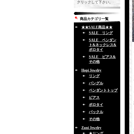
クリックして下さい。
商品カテゴリ一覧
★★SALE商品★★
SALE リング
SALE ペンダン
ト&ネックレス&
ボロタイ
SALE ピアス&
その他
Hopi Jewelry
リング
バングル
ペンダントトップ
ピアス
ボロタイ
バックル
その他
Zuni Jewelry
★リング