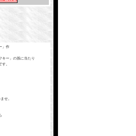
ー」作
フキー」の孫に当たり
です。
いませ。
も