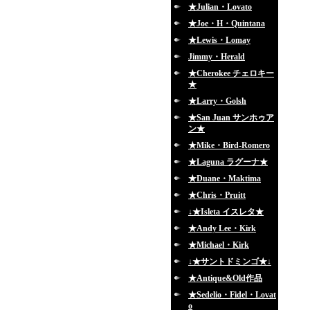
★Julian・Lovato
★Joe・H・Quintana
★Lewis・Lomay
Jimmy・Herald
★Cherokee チェロキー
★
★Larry・Golsh
★San Juan サンホゥア
ン★
★Mike・Bird-Romero
★Laguna ラグーナ★
★Duane・Maktima
★Chris・Pruitt
↓★Isleta イスレタ★
★Andy Lee・Kirk
★Michael・Kirk
↓★サントドミンゴ★↓
★Antique&Old作品
★Sedelio・Fidel・Lovat
o