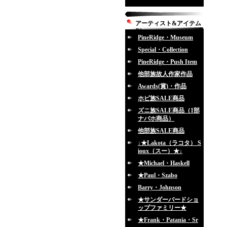
アーティスト&アイテム
別
PineRidge・Museum
Special・Collection
PineRidge・Push Item
他部族故人作家作品
Awards(賞)・作品
ホピ族SALE商品
ズニ族SALE商品（1部
ナバホ商品）
他部族SALE商品
↓★Lakota（ラコタ） S
ioux（スー）★↓
★Michael・Haskell
★Paul・Szabo
Barry・Johnson
★サンダーバードショ
ップファミリー★
★Frank・Patania・Sr