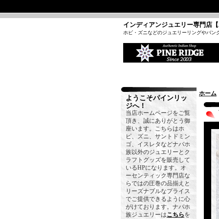
インディアンジュエリー専門店【
ホピ・ズニなどのジュエリーリングやバン
ホーム
ようこそパインリッ
ジへ！
当店ホームページをご覧
頂き、誠にありがとう御
座います。こちらはホ
ピ、ズニ、サントドミン
ゴ、イスレタなどナバホ
族以外のジュエリーとク
ラフトグッズを販売して
いるHPになります。オ
ーセンティック専門店な
らではの圧巻の品揃えと
リーズナブルなプライス
でご提供できるように心
がけております。ナバホ
族ジュエリーは
こちら
を