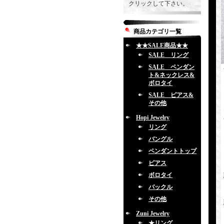
クリックして下さい。
商品カテゴリ一覧
★★SALE商品★★
SALE リング
SALE ペンダン
ト&ネックレス&
ボロタイ
SALE ピアス&
その他
Hopi Jewelry
リング
バングル
ペンダントトップ
ピアス
ボロタイ
バックル
その他
Zuni Jewelry
★リング