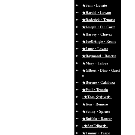
★Sam・Lovato
★Harold・Lovato
★Roderick・Tenorio
★Joseph・D・Coriz
★Harvey・Chavez
★Joe&Angle・Reano
★Lupe・Lovato
★Raymond・Rosetta
★Mary・Tafoya
★Gilbert・Dino・Garci
a
★Dorene・Calabaza
★Paul・Tenorio
↓★Taos タオス★↓
★Ken・Romero
★Sonny・Spruce
★Buffalo・Dancer
↓★SanFelipe★↓
★Timmy・Yazzie