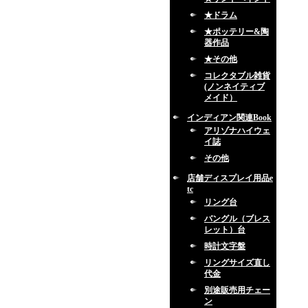
★ドラム
★ポッテリー&陶
器作品
★その他
コレクタブル雑貨
(ノンネイティブ
メイド）
インディアン関連Book
アリゾナハイウェ
イ誌
その他
店舗ディスプレイ用品e
tc
リング台
バングル（ブレス
レット）台
時計文字盤
リングサイズ直し
代金
別途販売用チェー
ン