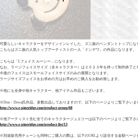
可愛らしいキャラクターをデザインインレイした、ズニ族のペンダントトップにな
こちらはズニ族の人気トップアーティストの一人「ドンデワ」の作品になります。
こちらは「Lフェイス ルーシー」になります。
なお、ラージフェイスサイズ（全キャラクター）は２０２３年を持って制作終了と
今後のフェイスはスモールフェイスサイズのみの展開となります。
ラージサイズフェイスをお求めの方はお早めのご購入をお勧め致します。
※他にも全身や他キャラクター、他アイテム作品もございます。
※Don・Dewa氏作品、多数出品しておりますので、以下のページよりご覧下さいま
http://www.e-pineridge.com/product-group/68
※他アーティスト含む全てのキャラクタージュエリーは以下のページよりご覧下さ
http://www.e-pineridge.com/product-list/13
※別途販売用チェーンも同時にご購入の際は、以下のURLより該当する金額ページ