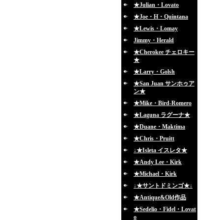
★Julian・Lovato
★Joe・H・Quintana
★Lewis・Lomay
Jimmy・Herald
★Cherokee チェロキー
★
★Larry・Golsh
★San Juan サンホゥア
ン★
★Mike・Bird-Romero
★Laguna ラグーナ★
★Duane・Maktima
★Chris・Pruitt
↓★Isleta イスレタ★
★Andy Lee・Kirk
★Michael・Kirk
↓★サントドミンゴ★↓
★Antique&Old作品
★Sedelio・Fidel・Lovat
o