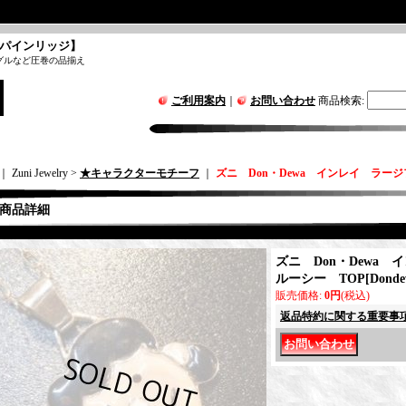
パインリッジ】
グルなど圧巻の品揃え
ご利用案内
｜
お問い合わせ
商品検索
:
｜ Zuni Jewelry >
★キャラクターモチーフ
｜
ズニ Don・Dewa インレイ ラージ
商品詳細
ズニ Don・Dewa
ルーシー TOP
[
Donde
販売価格
:
0円
(税込)
返品特約に関する重要事