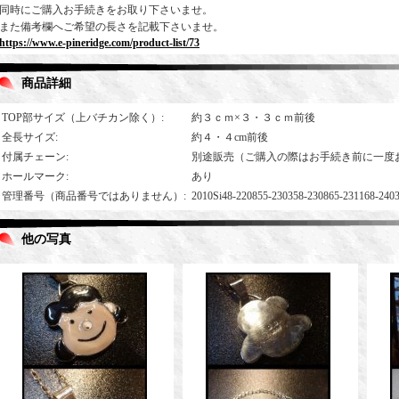
同時にご購入お手続きをお取り下さいませ。
また備考欄へご希望の長さを記載下さいませ。
https://www.e-pineridge.com/product-list/73
商品詳細
TOP部サイズ（上バチカン除く）
:
約３ｃｍ×３・３ｃｍ前後
全長サイズ
:
約４・４cm前後
付属チェーン
:
別途販売（ご購入の際はお手続き前に一度
ホールマーク
:
あり
管理番号（商品番号ではありません）
:
2010Si48-220855-230358-230865-231168-240
他の写真