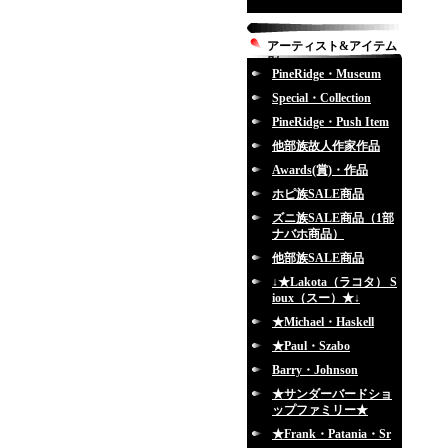
アーティスト&アイテム
別
PineRidge・Museum
Special・Collection
PineRidge・Push Item
他部族故人作家作品
Awards(賞)・作品
ホピ族SALE商品
ズニ族SALE商品（1部
ナバホ商品）
他部族SALE商品
↓★Lakota（ラコタ） S
ioux（スー）★↓
★Michael・Haskell
★Paul・Szabo
Barry・Johnson
★サンダーバードショ
ップファミリー★
★Frank・Patania・Sr