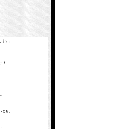
ります。
なり、
せ。
いませ。
も