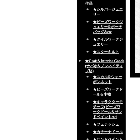
作品
★シルバージュエ
リー
★ビーズワークジ
ュエリー&ポーチ
バッグ&etc
★クイルワークジ
ュエリー
★スターキルト
★Craft&Interior Goods
(ナバホ&ノンネイティ
ブ込)
★スカル&ウォー
ボンネット
★ビーズワークド
ール&小物
★キャラクターモ
チーフ(ビーズワ
ークドール&サン
ドペイントetc)
★フェテッシュ
★カチーナドール
★サンドペイント