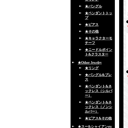
★バングル
★ペンダントトッ
プ
★ピアス
★その他
★キャラクターモ
チーフ
★ニードルポイン
ト&クラスター
★Other Jewelry
★リング
★バングル&ブレ
ス
★ペンダント&ネ
ックレス（シルバ
ー）
★ペンダント&ネ
ックレス（ノンシ
ルバー）
★ピアス&その他
★スー&シャイアンetc