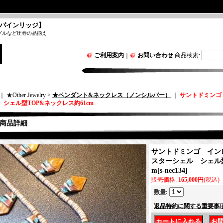
パインリッジ】
グルなど圧巻の品揃え
ご利用案内
｜
お問い合わせ
商品検索
:
｜ ★Other Jewelry >
★ペンダント&ネックレス（ノンシルバー）
｜
サントドミンゴ
 シェル型TOP&ネックレス約61cm
商品詳細
サントドミンゴ イン
スターシェル シェル型
m
[
s-nec134
]
販売価格
:
165,000円
(税込)
数量
:
返品特約に関する重要事
｜