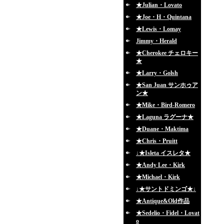
★Julian・Lovato
★Joe・H・Quintana
★Lewis・Lomay
Jimmy・Herald
★Cherokee チェロキー
★
★Larry・Golsh
★San Juan サンホゥア
ン★
★Mike・Bird-Romero
★Laguna ラグーナ★
★Duane・Maktima
★Chris・Pruitt
↓★Isleta イスレタ★
★Andy Lee・Kirk
★Michael・Kirk
↓★サントドミンゴ★↓
★Antique&Old作品
★Sedelio・Fidel・Lovat
o