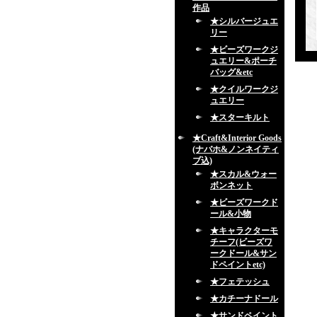
作品
★シルバージュエ
リー
★ビーズワークジ
ュエリー&ポーチ
バッグ&etc
★クイルワークジ
ュエリー
★スターキルト
★Craft&Interior Goods
(ナバホ&ノンネイティ
ブ込)
★スカル&ウォー
ボンネット
★ビーズワークド
ール&小物
★キャラクターモ
チーフ(ビーズワ
ークドール&サン
ドペイントetc)
★フェテッシュ
★カチーナドール
★サンドペイント