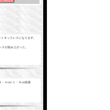
ントネックレスになります。
レスが組み上がった、
・４cm×１・９cm前後