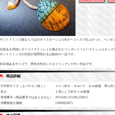
サントドミンゴ族ならではのオイスターシェル&ターコイズで仕上がった、ペンダ
伝統ある貝殻にターコイズインレイが施されたペンダント７ピースとシェルネック
サントドミンゴの伝統が垣間見れるお勧めの一品です。
存在感あるサイズで、男性女性共にスタイリングしやすい作品です。
商品詳細
TOP部サイズ（上バチカン除く）
:
メイン約６・９cm×５・６cm前後 周り約３
長さ
:
１本にして約６１cm前後
管理番号（商品番号ではありません）
:
2011Si85-211290-250813-
消費税抜き価格
:
150000(2607)