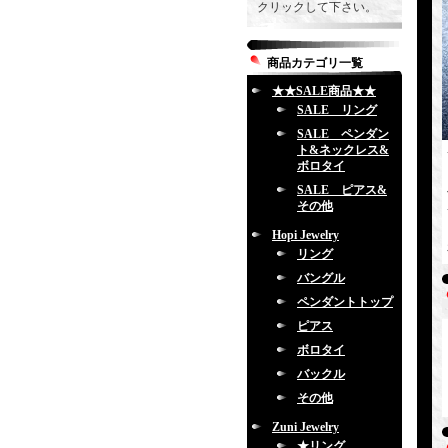
クリックして下さい。
商品カテゴリ一覧
★★SALE商品★★
SALE リング
SALE ペンダン
ト&ネックレス&
ボロタイ
SALE ピアス&
その他
Hopi Jewelry
リング
バングル
ペンダントトップ
ピアス
ボロタイ
バックル
その他
Zuni Jewelry
★リング