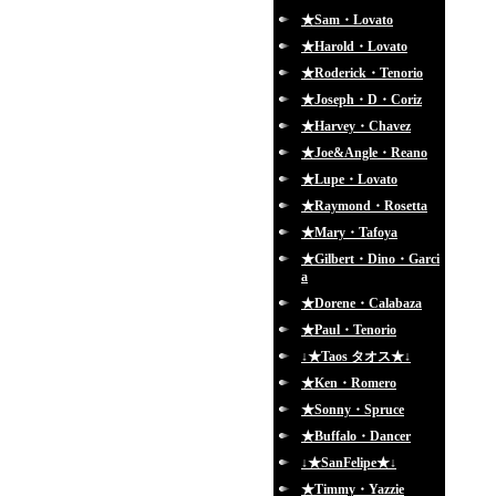
★Sam・Lovato
★Harold・Lovato
★Roderick・Tenorio
★Joseph・D・Coriz
★Harvey・Chavez
★Joe&Angle・Reano
★Lupe・Lovato
★Raymond・Rosetta
★Mary・Tafoya
★Gilbert・Dino・Garci
a
★Dorene・Calabaza
★Paul・Tenorio
↓★Taos タオス★↓
★Ken・Romero
★Sonny・Spruce
★Buffalo・Dancer
↓★SanFelipe★↓
★Timmy・Yazzie