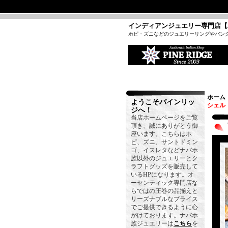
インディアンジュエリー専門店【
ホピ・ズニなどのジュエリーリングやバン
ホーム
ようこそパインリッ
シェル
ジへ！
当店ホームページをご覧
頂き、誠にありがとう御
座います。こちらはホ
ピ、ズニ、サントドミン
ゴ、イスレタなどナバホ
族以外のジュエリーとク
ラフトグッズを販売して
いるHPになります。オ
ーセンティック専門店な
らではの圧巻の品揃えと
リーズナブルなプライス
でご提供できるように心
がけております。ナバホ
族ジュエリーは
こちら
を