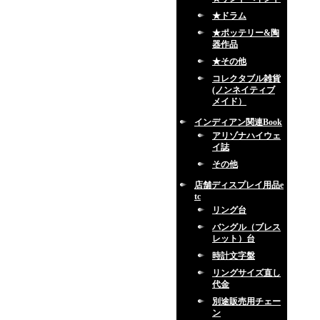
★ドラム
★ポッテリー&陶
器作品
★その他
コレクタブル雑貨
(ノンネイティブ
メイド）
インディアン関連Book
アリゾナハイウェ
イ誌
その他
店舗ディスプレイ用品e
tc
リング台
バングル（ブレス
レット）台
時計文字盤
リングサイズ直し
代金
別途販売用チェー
ン