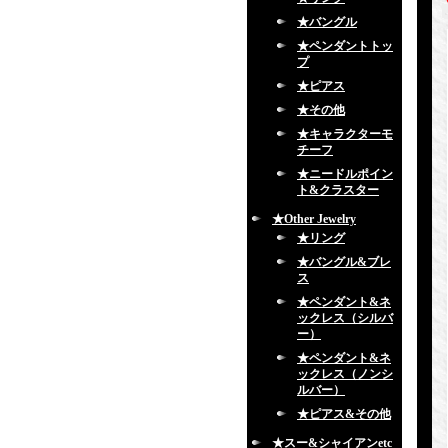
★バングル
★ペンダントトッ
プ
★ピアス
★その他
★キャラクターモ
チーフ
★ニードルポイン
ト&クラスター
★Other Jewelry
★リング
★バングル&ブレ
ス
★ペンダント&ネ
ックレス（シルバ
ー）
★ペンダント&ネ
ックレス（ノンシ
ルバー）
★ピアス&その他
★スー&シャイアンetc