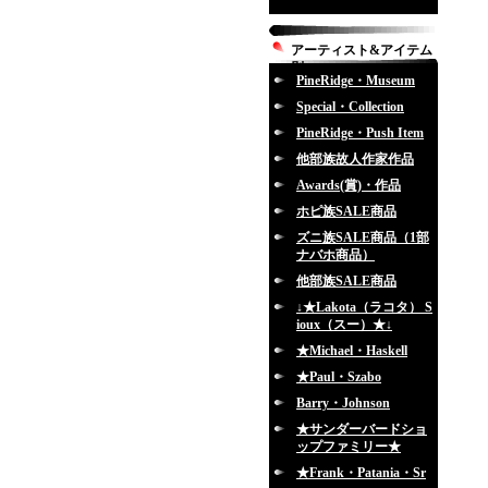
アーティスト&アイテム
別
PineRidge・Museum
Special・Collection
PineRidge・Push Item
他部族故人作家作品
Awards(賞)・作品
ホピ族SALE商品
ズニ族SALE商品（1部
ナバホ商品）
他部族SALE商品
↓★Lakota（ラコタ） S
ioux（スー）★↓
★Michael・Haskell
★Paul・Szabo
Barry・Johnson
★サンダーバードショ
ップファミリー★
★Frank・Patania・Sr