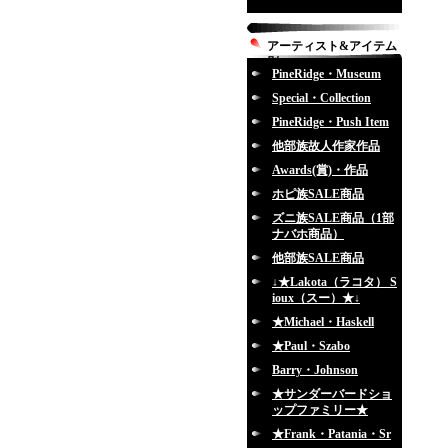
アーティスト&アイテム
別
PineRidge・Museum
Special・Collection
PineRidge・Push Item
他部族故人作家作品
Awards(賞)・作品
ホピ族SALE商品
ズニ族SALE商品（1部
ナバホ商品）
他部族SALE商品
↓★Lakota（ラコタ） S
ioux（スー）★↓
★Michael・Haskell
★Paul・Szabo
Barry・Johnson
★サンダーバードショ
ップファミリー★
★Frank・Patania・Sr