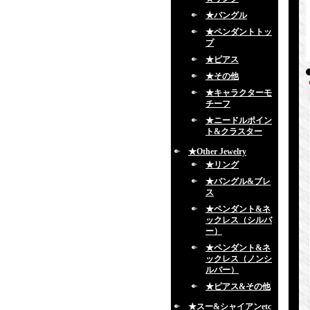
★バングル
★ペンダントトッ
プ
★ピアス
★その他
★キャラクターモ
チーフ
★ニードルポイン
ト&クラスター
★Other Jewelry
★リング
★バングル&ブレ
ス
★ペンダント&ネ
ックレス（シルバ
ー）
★ペンダント&ネ
ックレス（ノンシ
ルバー）
★ピアス&その他
★スー&シャイアンetc