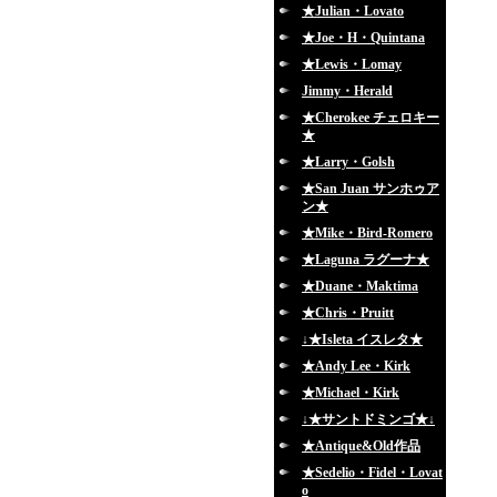
★Julian・Lovato
★Joe・H・Quintana
★Lewis・Lomay
Jimmy・Herald
★Cherokee チェロキー
★
★Larry・Golsh
★San Juan サンホゥア
ン★
★Mike・Bird-Romero
★Laguna ラグーナ★
★Duane・Maktima
★Chris・Pruitt
↓★Isleta イスレタ★
★Andy Lee・Kirk
★Michael・Kirk
↓★サントドミンゴ★↓
★Antique&Old作品
★Sedelio・Fidel・Lovat
o