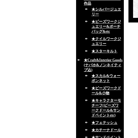
作品
★シルバージュエ
リー
★ビーズワークジ
ュエリー&ポーチ
バッグ&etc
★クイルワークジ
ュエリー
★スターキルト
★Craft&Interior Goods
(ナバホ&ノンネイティ
ブ込)
★スカル&ウォー
ボンネット
★ビーズワークド
ール&小物
★キャラクターモ
チーフ(ビーズワ
ークドール&サン
ドペイントetc)
★フェテッシュ
★カチーナドール
★サンドペイント