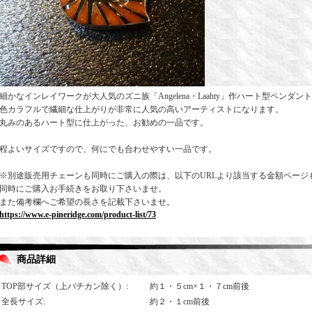
細かなインレイワークが大人気のズニ族「Angelena・Laahty」作ハート型ペンダ
色カラフルで繊細な仕上がりが非常に人気の高いアーティストになります。
丸みのあるハート型に仕上がった、お勧めの一品です。
程よいサイズですので、何にでも合わせやすい一品です。
※別途販売用チェーンも同時にご購入の際は、以下のURLより該当する金額ページ
同時にご購入お手続きをお取り下さいませ。
また備考欄へご希望の長さを記載下さいませ。
https://www.e-pineridge.com/product-list/73
商品詳細
TOP部サイズ（上バチカン除く）
:
約１・５cm×１・７cm前後
全長サイズ
:
約２・１cm前後