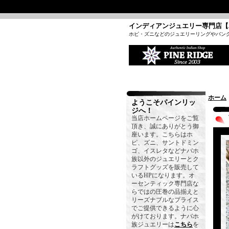
インディアンジュエリー専門店【
ホピ・ズニなどのジュエリーリングやバン
ホーム
ようこそパインリッ
ジへ！
当店ホームページをご覧
頂き、誠にありがとう御
座います。こちらはホ
ピ、ズニ、サントドミン
ゴ、イスレタなどナバホ
族以外のジュエリーとク
ラフトグッズを販売して
いるHPになります。オ
ーセンティック専門店な
らではの圧巻の品揃えと
リーズナブルなプライス
でご提供できるように心
がけております。ナバホ
族ジュエリーは
こちら
を