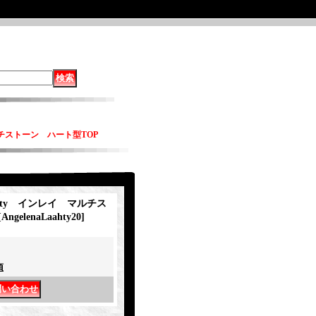
マルチストーン ハート型TOP
aahty インレイ マルチス
[
AngelenaLaahty20
]
項