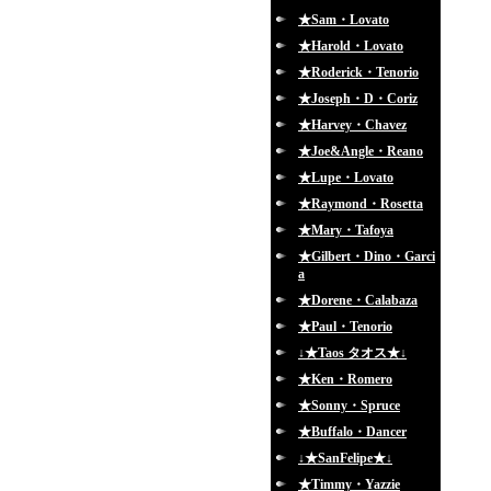
★Sam・Lovato
★Harold・Lovato
★Roderick・Tenorio
★Joseph・D・Coriz
★Harvey・Chavez
★Joe&Angle・Reano
★Lupe・Lovato
★Raymond・Rosetta
★Mary・Tafoya
★Gilbert・Dino・Garci
a
★Dorene・Calabaza
★Paul・Tenorio
↓★Taos タオス★↓
★Ken・Romero
★Sonny・Spruce
★Buffalo・Dancer
↓★SanFelipe★↓
★Timmy・Yazzie