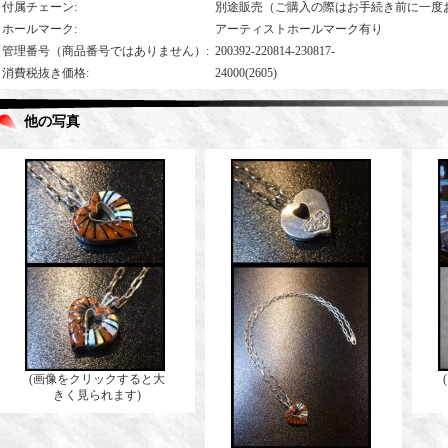
付属チェーン
:
別途販売（ご購入の際はお手続き前に一度
ホールマーク
:
アーティストホールマーク有り
管理番号（商品番号ではありません）
:
200392-220814-230817-
消費税抜き価格
:
24000(2605)
他の写真
(画像をクリックすると大
きく見られます)