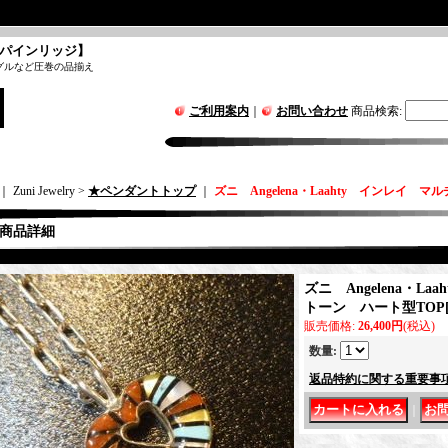
パインリッジ】
グルなど圧巻の品揃え
ご利用案内
｜
お問い合わせ
商品検索
:
｜ Zuni Jewelry >
★ペンダントトップ
｜
ズニ Angelena・Laahty インレイ 
商品詳細
ズニ Angelena・L
トーン ハート型TOP
販売価格
:
26,400円
(税込)
数量
:
返品特約に関する重要事
｜