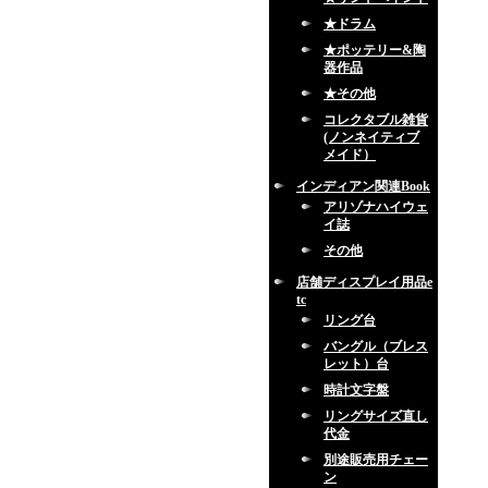
★ドラム
★ポッテリー&陶
器作品
★その他
コレクタブル雑貨
(ノンネイティブ
メイド）
インディアン関連Book
アリゾナハイウェ
イ誌
その他
店舗ディスプレイ用品e
tc
リング台
バングル（ブレス
レット）台
時計文字盤
リングサイズ直し
代金
別途販売用チェー
ン