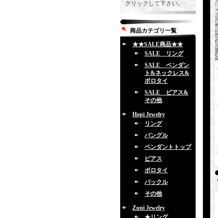
クリックして下さい。
商品カテゴリ一覧
★★SALE商品★★
SALE リング
SALE ペンダン
ト&ネックレス&
ボロタイ
SALE ピアス&
その他
Hopi Jewelry
リング
バングル
ペンダントトップ
ピアス
ボロタイ
バックル
その他
Zuni Jewelry
★リング