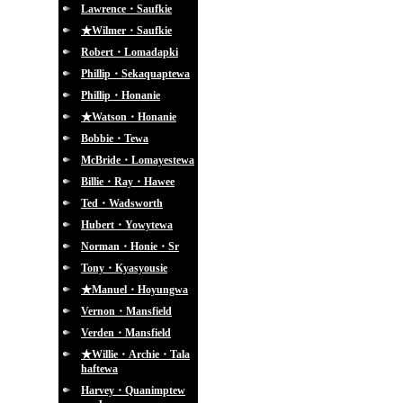
Lawrence・Saufkie
★Wilmer・Saufkie
Robert・Lomadapki
Phillip・Sekaquaptewa
Phillip・Honanie
★Watson・Honanie
Bobbie・Tewa
McBride・Lomayestewa
Billie・Ray・Hawee
Ted・Wadsworth
Hubert・Yowytewa
Norman・Honie・Sr
Tony・Kyasyousie
★Manuel・Hoyungwa
Vernon・Mansfield
Verden・Mansfield
★Willie・Archie・Tala
haftewa
Harvey・Quanimptew