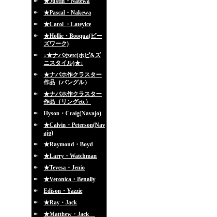
★Justin・Natewa
★Pascal・Nakewa
★Carol ・Lateyice
★Hollie・Booqua(ビー
ズワーク)
↓★ナバホetc(ホピ&ズ
ニスタイル)★↓
★ナバホ作クラスター
作品（バングル）
★ナバホ作クラスター
作品（リングetc）
Hyson・Craig(Navajo)
★Calvin・Peterson(Nav
ajo)
★Raymond・Boyd
★Larry・Watchman
★Tevesa・Jenio
★Veronica・Benally
Edison・Yazzie
★Ray・Jack
★Matthew・Jack