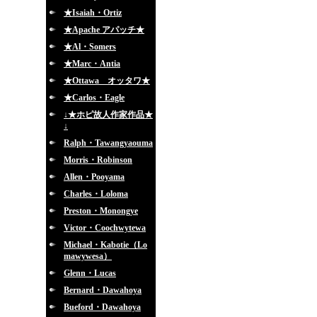
★Isaiah・Ortiz
★Apache アパッチ★
★Al・Somers
★Marc・Antia
★Ottawa オッタワ★
★Carlos・Eagle
↓★ホピ故人作家作品★
↓
Ralph・Tawangyaouma
Morris・Robinson
Allen・Pooyama
Charles・Loloma
Preston・Monongye
Victor・Coochwytewa
Michael・Kabotie（Lo
mawywesa）
Glenn・Lucas
Bernard・Dawahoya
Bueford・Dawahoya