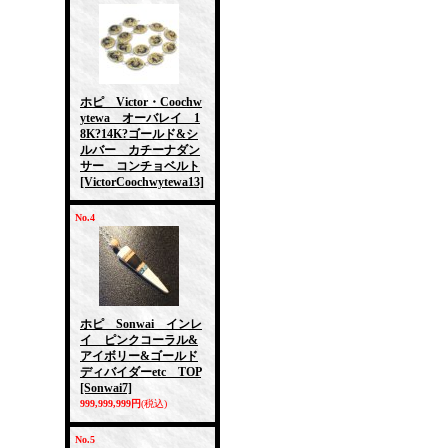
ホピ Victor・Coochw
ytewa オーバレイ 1
8K?14K?ゴールド&シ
ルバー カチーナダン
サー コンチョベルト
[VictorCoochwytewa13]
No.4
ホピ Sonwai インレ
イ ピンクコーラル&
アイボリー&ゴールド
ディバイダーetc TOP
[Sonwai7]
999,999,999円
(税込)
No.5