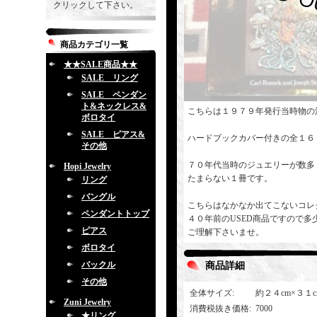
クリックして下さい。
商品カテゴリ一覧
★★SALE商品★★
SALE リング
SALE ペンダン
ト&ネックレス&
こちらは１９７９年発行当時物の洋書
ボロタイ
SALE ピアス&
ハードブックカバー付きの全１６
その他
７０年代当時のジュエリーが数多
Hopi Jewelry
たまらない１冊です。
リング
バングル
こちらはなかなか出てこないコレ
ペンダントトップ
４０年前のUSED商品ですので
ピアス
ご理解下さいませ。
ボロタイ
バックル
商品詳細
その他
全体サイズ
:
約２４cm×３１
Zuni Jewelry
消費税抜き価格
:
7000
★リング