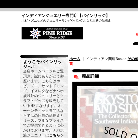
インディアンジュエリー専門店【パインリッジ】
ホピ・ズニなどのジュエリーリングやバングルなど圧巻の品揃え
ホーム
｜ インディアン関連Book >
その
ようこそパインリッ
書
ジへ！
当店ホームページをご覧
頂き、誠にありがとう御
商品詳細
座います。こちらはホ
ピ、ズニ、サントドミン
ゴ、イスレタなどナバホ
族以外のジュエリーとク
ラフトグッズを販売して
いるHPになります。オ
ーセンティック専門店な
らではの圧巻の品揃えと
リーズナブルなプライス
でご提供できるように心
がけております。ナバホ
族ジュエリーは
こちら
を