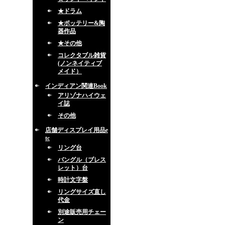
★ドラム
★ポッテリー&陶
器作品
★その他
コレクタブル雑貨
(ノンネイティブ
メイド）
インディアン関連Book
アリゾナハイウェ
イ誌
その他
店舗ディスプレイ用品e
tc
リング台
バングル（ブレス
レット）台
時計文字盤
リングサイズ直し
代金
別途販売用チェー
ン