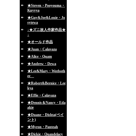
★Steven・Pooyouma・
Kuyvya
★Guy&Joe&Louie・Jo
sytewa
↓★ズニ故人作家作品★
↓
★オールド作品
★Juan・Calavaza
★Alice・Quam
★Andrew・Dewa
★Lee&Mary・Weeboth
ee
★Robert&Bernice・Lee
kya
★Effie・Calavaza
★Dennis＆Nancy・Eda
akie
★Duane・Dishta(ペイ
ント)
★Myron・Panteah
★Dickie・Quandelacy