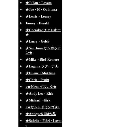
★Julian・Lovato
★Joe・H・Quintana
★Lewis・Lomay
Jimmy・Herald
★Cherokee チェロキー
★
★Larry・Golsh
★San Juan サンホゥア
ン★
★Mike・Bird-Romero
★Laguna ラグーナ★
★Duane・Maktima
★Chris・Pruitt
↓★Isleta イスレタ★
★Andy Lee・Kirk
★Michael・Kirk
↓★サントドミンゴ★↓
★Antique&Old作品
★Sedelio・Fidel・Lovat
o