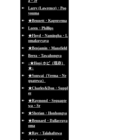
a・Jr
Larry (Lawrence)・Poo
youma
★Bennett・Kagenvema
Loren・Phillips
★Floyd・Namingha・L
omakuyvaya
★Benjamin・Mansfield
Berra・Tawahongva
↓★Hopi ホピ（現存）
★↓
★Sonwai（Verma・Ne
quatewa）
★Charles&Don・Suppl
ee
★Raymond・Sequapte
wa・Sr
★Sherian・Honhongva
★Bennard・Dallasvuya
oma
★Roy・Talahaftewa