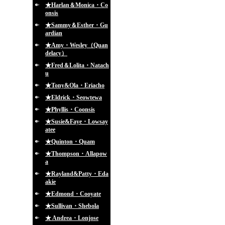
★Harlan＆Monica・Co
onsis
★Sammy＆Esther・Gu
ardian
★Amy・Wesley（Quan
delacy）
★Fred＆Lolita・Natach
u
★Tony&Ola・Eriacho
★Eldrick・Seowtewa
★Phyllis・Coonsis
★Susie&Faye・Lowsay
atee
★Quinton・Quam
★Thompson・Allapow
a
★Rayland&Patty・Eda
akie
★Edmond・Cooyate
★Sullivan・Shebola
★ Andrea・Lonjose