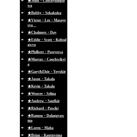
★John・Coochyumpte
wa
★Bobby・Sekakuku
★Victor・Lee・Masaye
sva
★Chalmers・Day
★Eddie・Scott・Kohtal
awva
★Philbert・Poseyesva
★Marcus・Coochwikvi
a
★Gary&Elsie・Yoyokie
★Jason・Takala
★Kevin・Takala
★Weaver・Selina
★Andrew・Saufkie
★Richard・Pawiki
★Ramon・Dalangyaw
ma
★Loren・Maha
★Brian・Kagenvema