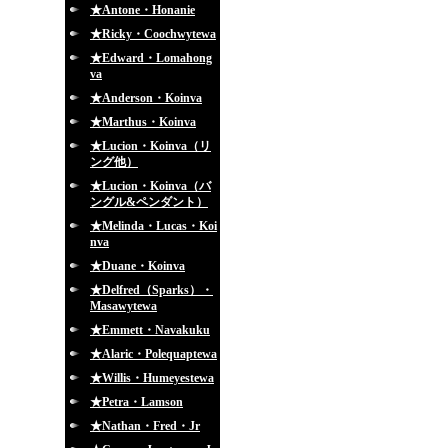
★Antone・Honanie
★Ricky・Coochwytewa
★Edward・Lomahong
va
★Anderson・Koinva
★Marthus・Koinva
★Lucion・Koinva（リ
ング他）
★Lucion・Koinva（バ
ングル&ペンダント）
★Melinda・Lucas・Koi
nva
★Duane・Koinva
★Delfred（Sparks）・
Masawytewa
★Emmett・Navakuku
★Alaric・Polequaptewa
★Willis・Humeyestewa
★Petra・Lamson
★Nathan・Fred・Jr