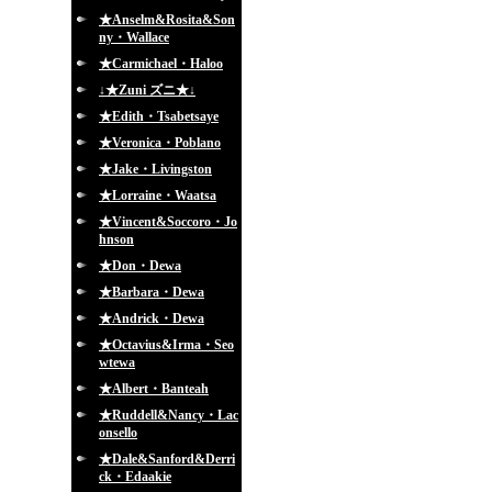
★Anselm&Rosita&Son
ny・Wallace
★Carmichael・Haloo
↓★Zuni ズニ★↓
★Edith・Tsabetsaye
★Veronica・Poblano
★Jake・Livingston
★Lorraine・Waatsa
★Vincent&Soccoro・Jo
hnson
★Don・Dewa
★Barbara・Dewa
★Andrick・Dewa
★Octavius&Irma・Seo
wtewa
★Albert・Banteah
★Ruddell&Nancy・Lac
onsello
★Dale&Sanford&Derri
ck・Edaakie