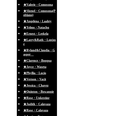
★Valerie・Comosona
★Shenel・Comosona(P
oblano)
★Angelena・Laahty
★Yelmo・Natachu
★Ernest・Leekela
★Larry&Rath・Lonjos
e
★Ryland&Claudia・G
asper
★Clarence・Booqua
★Joyce・Waseta
★Phyllia・Lucio
★Vernon・Vacit
★Jessica・Chavez
★Quinton・Bowannie
★Rose・Unkestine
★Judith・Calavaza
★Rose・Calavaza