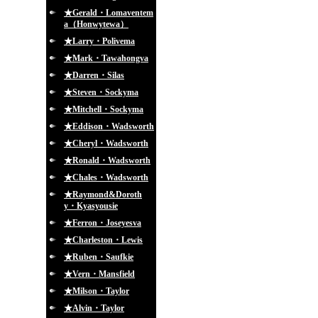
★Gerald・Lomaventem
a（Honwytewa）
★Larry・Polivema
★Mark・Tawahongva
★Darren・Silas
★Steven・Sockyma
★Mitchell・Sockyma
★Eddison・Wadsworth
★Cheryl・Wadsworth
★Ronald・Wadsworth
★Chales・Wadsworth
★Raymond&Doroth
y・Kyasyousie
★Ferron・Joseyesva
★Charleston・Lewis
★Ruben・Saufkie
★Vern・Mansfield
★Milson・Taylor
★Alvin・Taylor