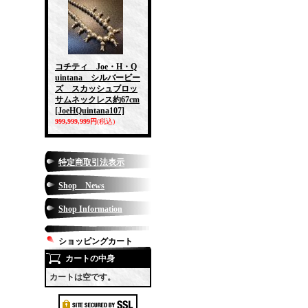
コチティ Joe・H・Q
uintana シルバービー
ズ スカッシュブロッ
サムネックレス約67cm
[JoeHQuintana107]
999,999,999円
(税込)
特定商取引法表示
Shop News
Shop Information
ショッピングカート
カートの中身
カートは空です。