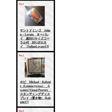
No.1
サントドミンゴ Julia
n・Lovato オーバレ
イ 超BIGサイズコー
ラル付 BIGボロタ
イ
[JulianLovato13]
No.2
ホピ Michael・Kaboti
e（Lomawywesa） A
watovi Visual Prayers
スタンディングディス
プレイ（置き物）
[kab
otie17]
No.3