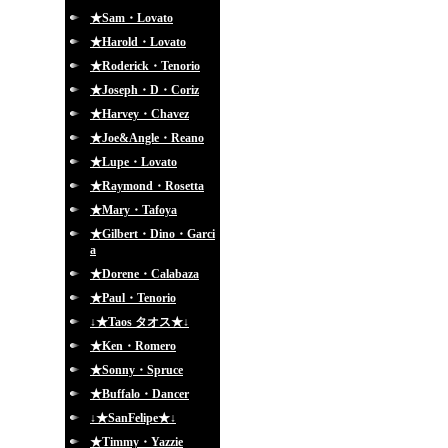
★Sam・Lovato
★Harold・Lovato
★Roderick・Tenorio
★Joseph・D・Coriz
★Harvey・Chavez
★Joe&Angle・Reano
★Lupe・Lovato
★Raymond・Rosetta
★Mary・Tafoya
★Gilbert・Dino・Garci
a
★Dorene・Calabaza
★Paul・Tenorio
↓★Taos タオス★↓
★Ken・Romero
★Sonny・Spruce
★Buffalo・Dancer
↓★SanFelipe★↓
★Timmy・Yazzie