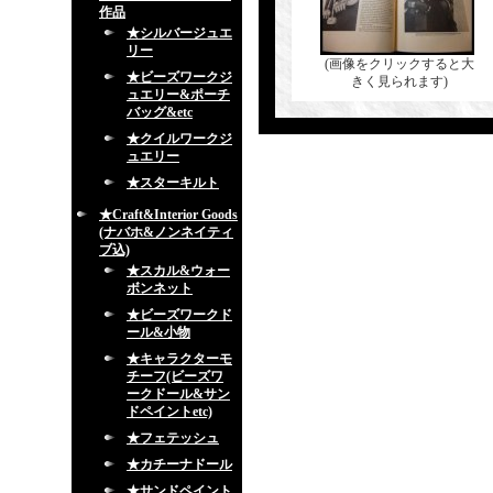
作品
★シルバージュエ
リー
(画像をクリックすると大
★ビーズワークジ
きく見られます)
ュエリー&ポーチ
バッグ&etc
★クイルワークジ
ュエリー
★スターキルト
★Craft&Interior Goods
(ナバホ&ノンネイティ
ブ込)
★スカル&ウォー
ボンネット
★ビーズワークド
ール&小物
★キャラクターモ
チーフ(ビーズワ
ークドール&サン
ドペイントetc)
★フェテッシュ
★カチーナドール
★サンドペイント