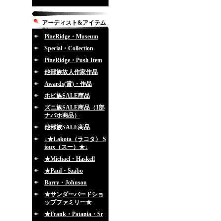
アーティスト&アイテム
別
PineRidge・Museum
Special・Collection
PineRidge・Push Item
他部族故人作家作品
Awards(賞)・作品
ホピ族SALE商品
ズニ族SALE商品（1部
ナバホ商品）
他部族SALE商品
↓★Lakota（ラコタ） S
ioux（スー）★↓
★Michael・Haskell
★Paul・Szabo
Barry・Johnson
★サンダーバードショ
ップファミリー★
★Frank・Patania・Sr