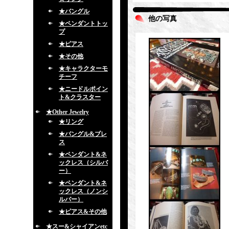
★バングル
他の写真
★ペンダントトッ
プ
★ピアス
★その他
★キャラクターモ
チーフ
★ニードルポイン
ト&クラスター
★Other Jewelry
★リング
★バングル&ブレ
ス
★ペンダント&ネ
ックレス（シルバ
ー）
★ペンダント&ネ
ックレス（ノンシ
ルバー）
★ピアス&その他
★スー&シャイアンetc