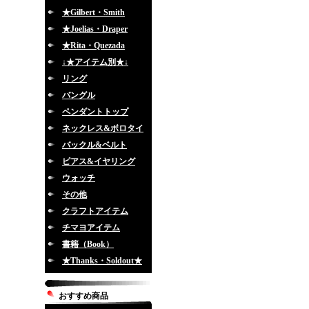
★Gilbert・Smith
★Joelias・Draper
★Rita・Quezada
↓★アイテム別★↓
リング
バングル
ペンダントトップ
ネックレス&ボロタイ
バックル&ベルト
ピアス&イヤリング
ウォッチ
その他
クラフトアイテム
チマヨアイテム
書籍（Book）
★Thanks・Soldout★
おすすめ商品