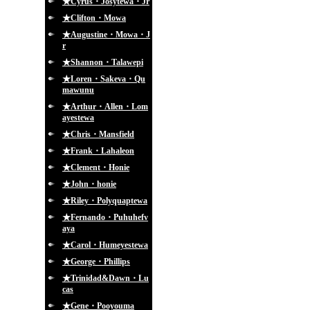
★Cyrus・Josytewa・Jr
★Clifton・Mowa
★Augustine・Mowa・J
r
★Shannon・Talawepi
★Loren・Sakeva・Qu
mawunu
★Arthur・Allen・Lom
ayestewa
★Chris・Mansfield
★Frank・Lahaleon
★Clement・Honie
★John・honie
★Riley・Polyquaptewa
★Fernando・Puhuhefv
aya
★Carol・Humeyestewa
★George・Phillips
★Trinidad&Dawn・Lu
cas
★Gene・Pooyouma