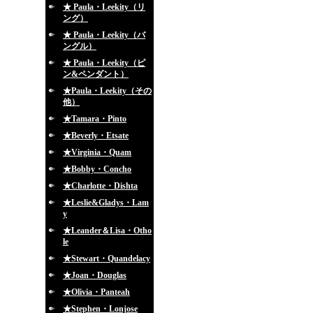
★ Paula・Leekity（リ
ング）
★ Paula・Leekity（バ
ングル）
★ Paula・Leekity（ピ
ン&ペンダント）
★Paula・Leekity（その
他）
★Tamara・Pinto
★Beverly・Etsate
★Virginia・Quam
★Bobby・Concho
★Charlotte・Dishta
★Leslie&Gladys・Lam
y
★Leander＆Lisa・Otho
le
★Stewart・Quandelacy
★Joan・Douglas
★Olivia・Panteah
★Stephen・Lonjose