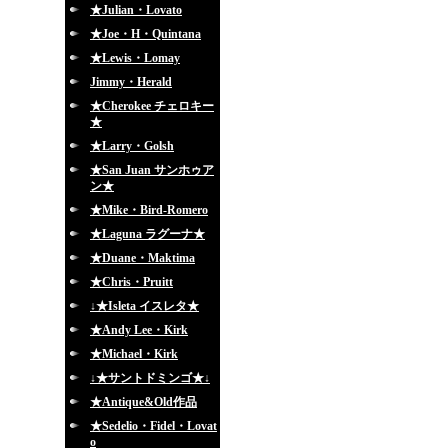
★Julian・Lovato
★Joe・H・Quintana
★Lewis・Lomay
Jimmy・Herald
★Cherokee チェロキー
★
★Larry・Golsh
★San Juan サンホゥア
ン★
★Mike・Bird-Romero
★Laguna ラグーナ★
★Duane・Maktima
★Chris・Pruitt
↓★Isleta イスレタ★
★Andy Lee・Kirk
★Michael・Kirk
↓★サントドミンゴ★↓
★Antique&Old作品
★Sedelio・Fidel・Lovat
o