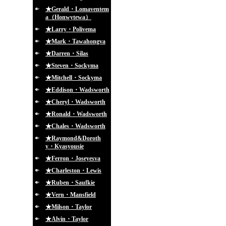
★Gerald・Lomaventem
a（Honwytewa）
★Larry・Polivema
★Mark・Tawahongva
★Darren・Silas
★Steven・Sockyma
★Mitchell・Sockyma
★Eddison・Wadsworth
★Cheryl・Wadsworth
★Ronald・Wadsworth
★Chales・Wadsworth
★Raymond&Doroth
y・Kyasyousie
★Ferron・Joseyesva
★Charleston・Lewis
★Ruben・Saufkie
★Vern・Mansfield
★Milson・Taylor
★Alvin・Taylor