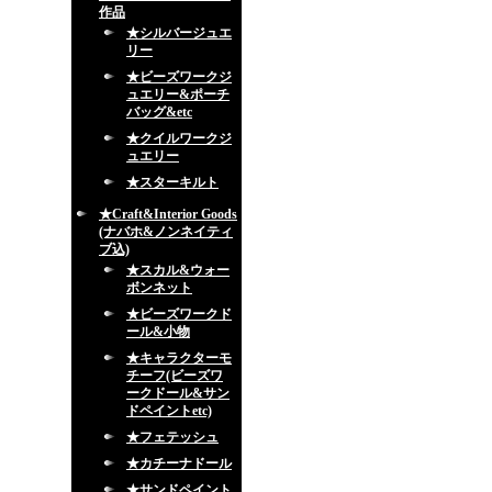
作品
★シルバージュエ
リー
★ビーズワークジ
ュエリー&ポーチ
バッグ&etc
★クイルワークジ
ュエリー
★スターキルト
★Craft&Interior Goods
(ナバホ&ノンネイティ
ブ込)
★スカル&ウォー
ボンネット
★ビーズワークド
ール&小物
★キャラクターモ
チーフ(ビーズワ
ークドール&サン
ドペイントetc)
★フェテッシュ
★カチーナドール
★サンドペイント