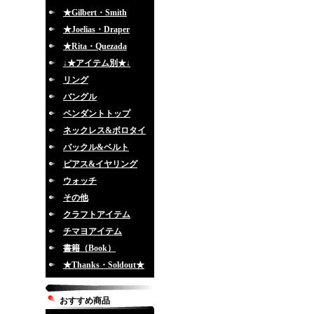
★Gilbert・Smith
★Joelias・Draper
★Rita・Quezada
↓★アイテム別★↓
リング
バングル
ペンダントトップ
ネックレス&ボロタイ
バックル&ベルト
ピアス&イヤリング
ウォッチ
その他
クラフトアイテム
チマヨアイテム
書籍（Book）
★Thanks・Soldout★
おすすめ商品