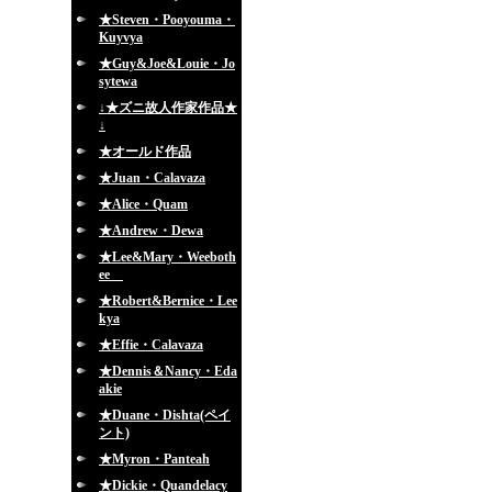
★Steven・Pooyouma・
Kuyvya
★Guy&Joe&Louie・Jo
sytewa
↓★ズニ故人作家作品★
↓
★オールド作品
★Juan・Calavaza
★Alice・Quam
★Andrew・Dewa
★Lee&Mary・Weeboth
ee
★Robert&Bernice・Lee
kya
★Effie・Calavaza
★Dennis＆Nancy・Eda
akie
★Duane・Dishta(ペイ
ント)
★Myron・Panteah
★Dickie・Quandelacy