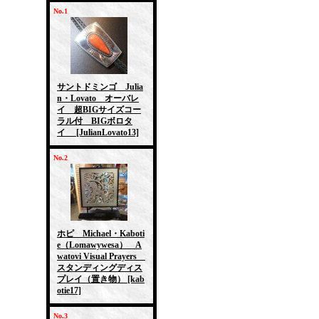
No.1
サントドミンゴ Julia
n・Lovato オーバレ
イ 超BIGサイズコー
ラル付 BIGボロタ
イ
[JulianLovato13]
No.2
ホピ Michael・Kaboti
e（Lomawywesa） A
watovi Visual Prayers
スタンディングディス
プレイ（置き物）
[kab
otie17]
No.3