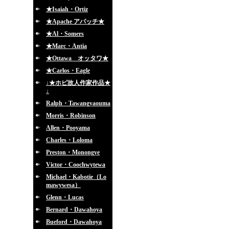
★Isaiah・Ortiz
★Apache アパッチ★
★Al・Somers
★Marc・Antia
★Ottawa オッタワ★
★Carlos・Eagle
↓★ホピ故人作家作品★
↓
Ralph・Tawangyaouma
Morris・Robinson
Allen・Pooyama
Charles・Loloma
Preston・Monongye
Victor・Coochwytewa
Michael・Kabotie（Lo
mawywesa）
Glenn・Lucas
Bernard・Dawahoya
Bueford・Dawahoya