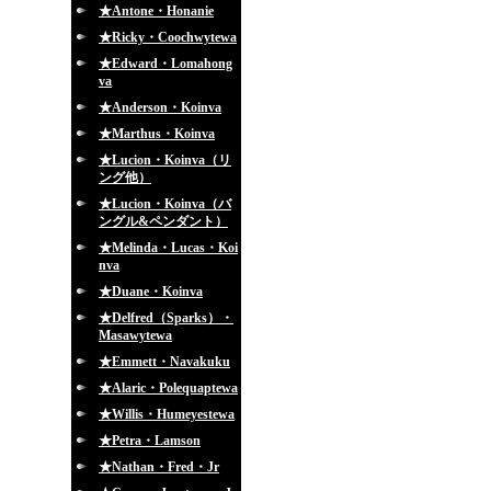
★Antone・Honanie
★Ricky・Coochwytewa
★Edward・Lomahong
va
★Anderson・Koinva
★Marthus・Koinva
★Lucion・Koinva（リ
ング他）
★Lucion・Koinva（バ
ングル&ペンダント）
★Melinda・Lucas・Koi
nva
★Duane・Koinva
★Delfred（Sparks）・
Masawytewa
★Emmett・Navakuku
★Alaric・Polequaptewa
★Willis・Humeyestewa
★Petra・Lamson
★Nathan・Fred・Jr