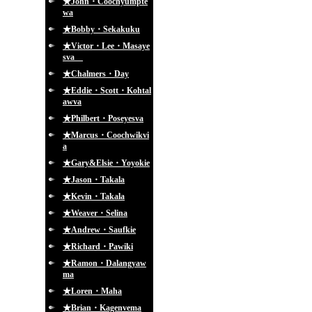
★John・Coochyumpte
wa
★Bobby・Sekakuku
★Victor・Lee・Masaye
sva
★Chalmers・Day
★Eddie・Scott・Kohtal
awva
★Philbert・Poseyesva
★Marcus・Coochwikvi
a
★Gary&Elsie・Yoyokie
★Jason・Takala
★Kevin・Takala
★Weaver・Selina
★Andrew・Saufkie
★Richard・Pawiki
★Ramon・Dalangyaw
ma
★Loren・Maha
★Brian・Kagenvema