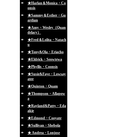
★Harlan＆Monica・Co
onsis
★Sammy＆Esther・Gu
ardian
★Amy・Wesley（Quan
delacy）
★Fred＆Lolita・Natach
u
★Tony&Ola・Eriacho
★Eldrick・Seowtewa
★Phyllis・Coonsis
★Susie&Faye・Lowsay
atee
★Quinton・Quam
★Thompson・Allapow
a
★Rayland&Patty・Eda
akie
★Edmond・Cooyate
★Sullivan・Shebola
★ Andrea・Lonjose