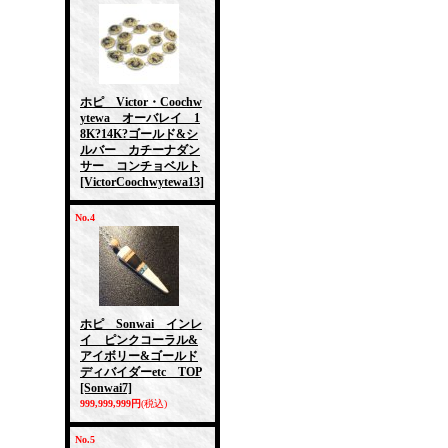
ホピ Victor・Coochw
ytewa オーバレイ 1
8K?14K?ゴールド&シ
ルバー カチーナダン
サー コンチョベルト
[VictorCoochwytewa13]
No.4
ホピ Sonwai インレ
イ ピンクコーラル&
アイボリー&ゴールド
ディバイダーetc TOP
[Sonwai7]
999,999,999円
(税込)
No.5