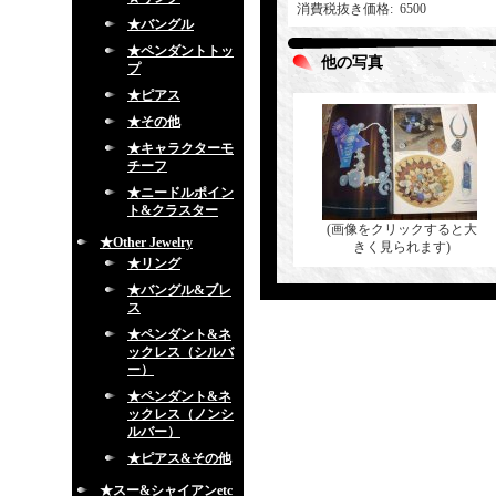
消費税抜き価格
:
6500
★バングル
★ペンダントトッ
他の写真
プ
★ピアス
★その他
★キャラクターモ
チーフ
★ニードルポイン
ト&クラスター
(画像をクリックすると大
★Other Jewelry
きく見られます)
★リング
★バングル&ブレ
ス
★ペンダント&ネ
ックレス（シルバ
ー）
★ペンダント&ネ
ックレス（ノンシ
ルバー）
★ピアス&その他
★スー&シャイアンetc