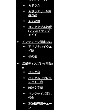
★ドラム
★ポッテリー&陶
器作品
★その他
コレクタブル雑貨
(ノンネイティブ
メイド）
インディアン関連Book
アリゾナハイウェ
イ誌
その他
店舗ディスプレイ用品e
tc
リング台
バングル（ブレス
レット）台
時計文字盤
リングサイズ直し
代金
別途販売用チェー
ン