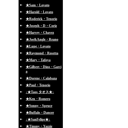
★Sam・Lovato
★Harold・Lovato
★Roderick・Tenorio
★Joseph・D・Coriz
★Harvey・Chavez
★Joe&Angle・Reano
★Lupe・Lovato
★Raymond・Rosetta
★Mary・Tafoya
★Gilbert・Dino・Garci
a
★Dorene・Calabaza
★Paul・Tenorio
↓★Taos タオス★↓
★Ken・Romero
★Sonny・Spruce
★Buffalo・Dancer
↓★SanFelipe★↓
★Timmy・Yazzie