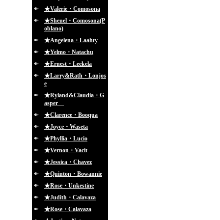
★Valerie・Comosona
★Shenel・Comosona(P
oblano)
★Angelena・Laahty
★Yelmo・Natachu
★Ernest・Leekela
★Larry&Rath・Lonjos
e
★Ryland&Claudia・G
asper
★Clarence・Booqua
★Joyce・Waseta
★Phyllia・Lucio
★Vernon・Vacit
★Jessica・Chavez
★Quinton・Bowannie
★Rose・Unkestine
★Judith・Calavaza
★Rose・Calavaza