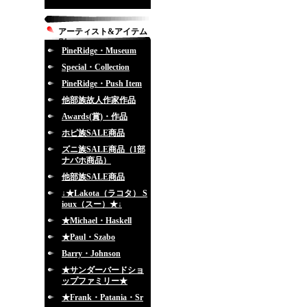
アーティスト&アイテム
別
PineRidge・Museum
Special・Collection
PineRidge・Push Item
他部族故人作家作品
Awards(賞)・作品
ホピ族SALE商品
ズニ族SALE商品（1部
ナバホ商品）
他部族SALE商品
↓★Lakota（ラコタ） S
ioux（スー）★↓
★Michael・Haskell
★Paul・Szabo
Barry・Johnson
★サンダーバードショ
ップファミリー★
★Frank・Patania・Sr