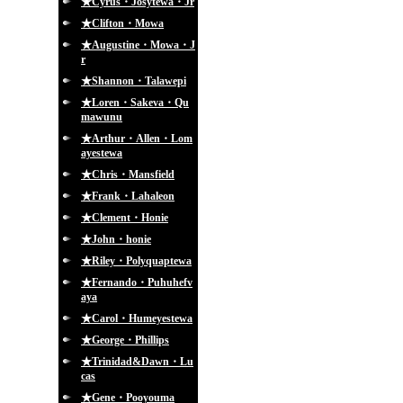
★Cyrus・Josytewa・Jr
★Clifton・Mowa
★Augustine・Mowa・J
r
★Shannon・Talawepi
★Loren・Sakeva・Qu
mawunu
★Arthur・Allen・Lom
ayestewa
★Chris・Mansfield
★Frank・Lahaleon
★Clement・Honie
★John・honie
★Riley・Polyquaptewa
★Fernando・Puhuhefv
aya
★Carol・Humeyestewa
★George・Phillips
★Trinidad&Dawn・Lu
cas
★Gene・Pooyouma