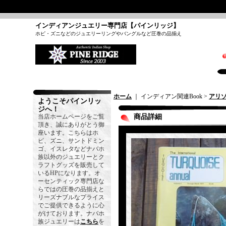
インディアンジュエリー専門店【パインリッジ】
ホピ・ズニなどのジュエリーリングやバングルなど圧巻の品揃え
ホーム
｜ インディアン関連Book >
アリ
ようこそパインリッ
ジへ！
当店ホームページをご覧
商品詳細
頂き、誠にありがとう御
座います。こちらはホ
ピ、ズニ、サントドミン
ゴ、イスレタなどナバホ
族以外のジュエリーとク
ラフトグッズを販売して
いるHPになります。オ
ーセンティック専門店な
らではの圧巻の品揃えと
リーズナブルなプライス
でご提供できるように心
がけております。ナバホ
族ジュエリーは
こちら
を