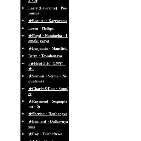
a・Jr
Larry (Lawrence)・Poo
youma
★Bennett・Kagenvema
Loren・Phillips
★Floyd・Namingha・L
omakuyvaya
★Benjamin・Mansfield
Berra・Tawahongva
↓★Hopi ホピ（現存）
★↓
★Sonwai（Verma・Ne
quatewa）
★Charles&Don・Suppl
ee
★Raymond・Sequapte
wa・Sr
★Sherian・Honhongva
★Bennard・Dallasvuya
oma
★Roy・Talahaftewa