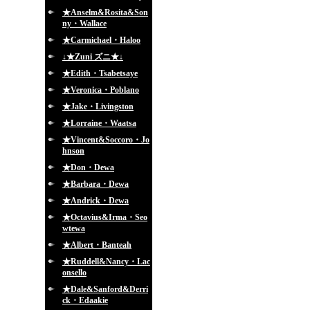
★Anselm&Rosita&Son
ny・Wallace
★Carmichael・Haloo
↓★Zuni ズニ★↓
★Edith・Tsabetsaye
★Veronica・Poblano
★Jake・Livingston
★Lorraine・Waatsa
★Vincent&Soccoro・Jo
hnson
★Don・Dewa
★Barbara・Dewa
★Andrick・Dewa
★Octavius&Irma・Seo
wtewa
★Albert・Banteah
★Ruddell&Nancy・Lac
onsello
★Dale&Sanford&Derri
ck・Edaakie