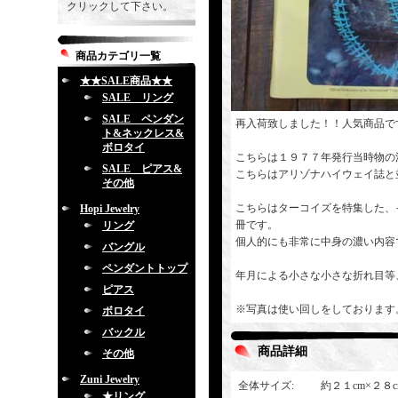
クリックして下さい。
商品カテゴリ一覧
★★SALE商品★★
SALE リング
SALE ペンダン
再入荷致しました！！人気商品で
ト&ネックレス&
ボロタイ
こちらは１９７７年発行当時物の洋雑誌「T
SALE ピアス&
こちらはアリゾナハイウェイ誌と
その他
こちらはターコイズを特集した、
Hopi Jewelry
冊です。
リング
個人的にも非常に中身の濃い内容
バングル
ペンダントトップ
年月による小さな小さな折れ目等
ピアス
※写真は使い回しをしております
ボロタイ
バックル
商品詳細
その他
Zuni Jewelry
全体サイズ
:
約２１cm×２８
★リング