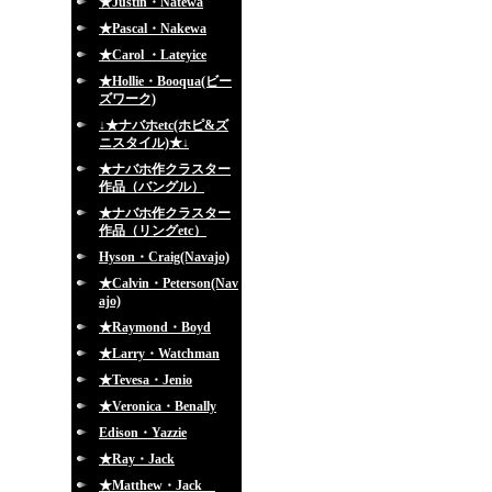
★Justin・Natewa
★Pascal・Nakewa
★Carol ・Lateyice
★Hollie・Booqua(ビー
ズワーク)
↓★ナバホetc(ホピ&ズ
ニスタイル)★↓
★ナバホ作クラスター
作品（バングル）
★ナバホ作クラスター
作品（リングetc）
Hyson・Craig(Navajo)
★Calvin・Peterson(Nav
ajo)
★Raymond・Boyd
★Larry・Watchman
★Tevesa・Jenio
★Veronica・Benally
Edison・Yazzie
★Ray・Jack
★Matthew・Jack