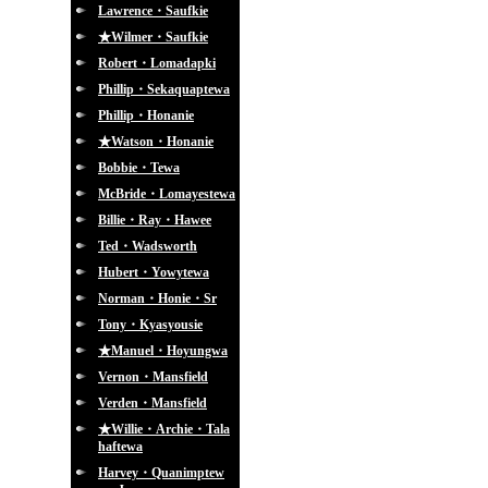
Lawrence・Saufkie
★Wilmer・Saufkie
Robert・Lomadapki
Phillip・Sekaquaptewa
Phillip・Honanie
★Watson・Honanie
Bobbie・Tewa
McBride・Lomayestewa
Billie・Ray・Hawee
Ted・Wadsworth
Hubert・Yowytewa
Norman・Honie・Sr
Tony・Kyasyousie
★Manuel・Hoyungwa
Vernon・Mansfield
Verden・Mansfield
★Willie・Archie・Tala
haftewa
Harvey・Quanimptew