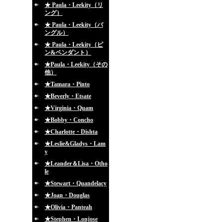
★ Paula・Leekity（リ
ング）
★ Paula・Leekity（バ
ングル）
★ Paula・Leekity（ピ
ン&ペンダント）
★Paula・Leekity（その
他）
★Tamara・Pinto
★Beverly・Etsate
★Virginia・Quam
★Bobby・Concho
★Charlotte・Dishta
★Leslie&Gladys・Lam
y
★Leander＆Lisa・Otho
le
★Stewart・Quandelacy
★Joan・Douglas
★Olivia・Panteah
★Stephen・Lonjose