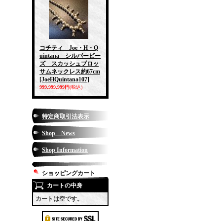
コチティ Joe・H・Q
uintana シルバービー
ズ スカッシュブロッ
サムネックレス約67cm
[JoeHQuintana107]
999,999,999円
(税込)
特定商取引法表示
Shop News
Shop Information
ショッピングカート
カートの中身
カートは空です。