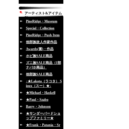
アーティスト&アイテム
別
PineRidge・Museum
Special・Collection
PineRidge・Push Item
他部族故人作家作品
Awards(賞)・作品
ホピ族SALE商品
ズニ族SALE商品（1部
ナバホ商品）
他部族SALE商品
↓★Lakota（ラコタ） S
ioux（スー）★↓
★Michael・Haskell
★Paul・Szabo
Barry・Johnson
★サンダーバードショ
ップファミリー★
★Frank・Patania・Sr