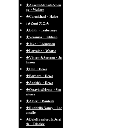
★Anselm&Rosita&Son
ny・Wallace
★Carmichael・Haloo
↓★Zuni ズニ★↓
★Edith・Tsabetsaye
★Veronica・Poblano
★Jake・Livingston
★Lorraine・Waatsa
★Vincent&Soccoro・Jo
hnson
★Don・Dewa
★Barbara・Dewa
★Andrick・Dewa
★Octavius&Irma・Seo
wtewa
★Albert・Banteah
★Ruddell&Nancy・Lac
onsello
★Dale&Sanford&Derri
ck・Edaakie