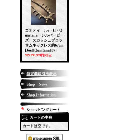
コチティ Joe・H・Q
uintana シルバービー
ズ スカッシュブロッ
サムネックレス約67cm
[JoeHQuintana107]
999,999,999円
(税込)
特定商取引法表示
Shop News
Shop Information
ショッピングカート
カートの中身
カートは空です。