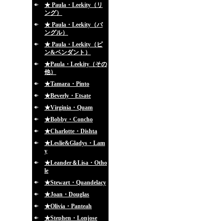
★ Paula・Leekity（リ
ング）
★ Paula・Leekity（バ
ングル）
★ Paula・Leekity（ピ
ン&ペンダント）
★Paula・Leekity（その
他）
★Tamara・Pinto
★Beverly・Etsate
★Virginia・Quam
★Bobby・Concho
★Charlotte・Dishta
★Leslie&Gladys・Lam
y
★Leander＆Lisa・Otho
le
★Stewart・Quandelacy
★Joan・Douglas
★Olivia・Panteah
★Stephen・Lonjose