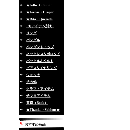
★Gilbert・Smith
★Joelias・Draper
★Rita・Quezada
↓★アイテム別★↓
リング
バングル
ペンダントトップ
ネックレス&ボロタイ
バックル&ベルト
ピアス&イヤリング
ウォッチ
その他
クラフトアイテム
チマヨアイテム
書籍（Book）
★Thanks・Soldout★
おすすめ商品