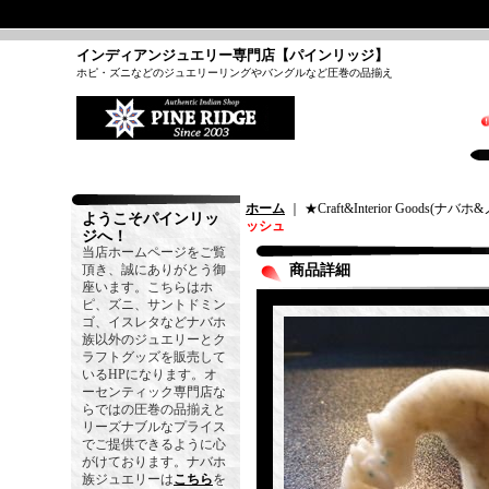
インディアンジュエリー専門店【パインリッジ】
ホピ・ズニなどのジュエリーリングやバングルなど圧巻の品揃え
ホーム
｜ ★Craft&Interior Goods(
ようこそパインリッ
ッシュ
ジへ！
当店ホームページをご覧
頂き、誠にありがとう御
商品詳細
座います。こちらはホ
ピ、ズニ、サントドミン
ゴ、イスレタなどナバホ
族以外のジュエリーとク
ラフトグッズを販売して
いるHPになります。オ
ーセンティック専門店な
らではの圧巻の品揃えと
リーズナブルなプライス
でご提供できるように心
がけております。ナバホ
族ジュエリーは
こちら
を