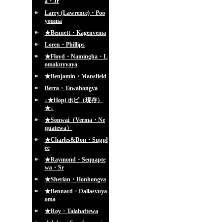
a・Jr
Larry (Lawrence)・Poo
youma
★Bennett・Kagenvema
Loren・Phillips
★Floyd・Namingha・L
omakuyvaya
★Benjamin・Mansfield
Berra・Tawahongva
↓★Hopi ホピ（現存）
★↓
★Sonwai（Verma・Ne
quatewa）
★Charles&Don・Suppl
ee
★Raymond・Sequapte
wa・Sr
★Sherian・Honhongva
★Bennard・Dallasvuya
oma
★Roy・Talahaftewa