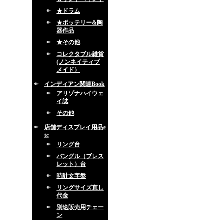
★ドラム
★ポッテリー&陶
器作品
★その他
コレクタブル雑貨
(ノンネイティブ
メイド）
インディアン関連Book
アリゾナハイウェ
イ誌
その他
店舗ディスプレイ用品e
tc
リング台
バングル（ブレス
レット）台
時計文字盤
リングサイズ直し
代金
別途販売用チェー
ン