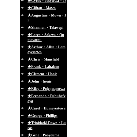
★Cyrus・Josytewa・Jr
★Clifton・Mowa
★Augustine・Mowa・J
r
★Shannon・Talawepi
★Loren・Sakeva・Qu
mawunu
★Arthur・Allen・Lom
ayestewa
★Chris・Mansfield
★Frank・Lahaleon
★Clement・Honie
★John・honie
★Riley・Polyquaptewa
★Fernando・Puhuhefv
aya
★Carol・Humeyestewa
★George・Phillips
★Trinidad&Dawn・Lu
cas
★Gene・Pooyouma