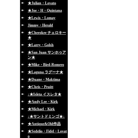
★Julian・Lovato
★Joe・H・Quintana
★Lewis・Lomay
Jimmy・Herald
★Cherokee チェロキー
★
★Larry・Golsh
★San Juan サンホゥア
ン★
★Mike・Bird-Romero
★Laguna ラグーナ★
★Duane・Maktima
★Chris・Pruitt
↓★Isleta イスレタ★
★Andy Lee・Kirk
★Michael・Kirk
↓★サントドミンゴ★↓
★Antique&Old作品
★Sedelio・Fidel・Lovat
o