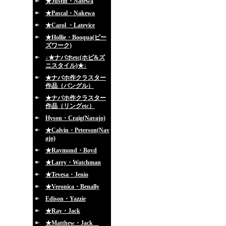
★Justin・Natewa
★Pascal・Nakewa
★Carol ・Lateyice
★Hollie・Booqua(ビー
ズワーク)
↓★ナバホetc(ホピ&ズ
ニスタイル)★↓
★ナバホ作クラスター
作品（バングル）
★ナバホ作クラスター
作品（リングetc）
Hyson・Craig(Navajo)
★Calvin・Peterson(Nav
ajo)
★Raymond・Boyd
★Larry・Watchman
★Tevesa・Jenio
★Veronica・Benally
Edison・Yazzie
★Ray・Jack
★Matthew・Jack