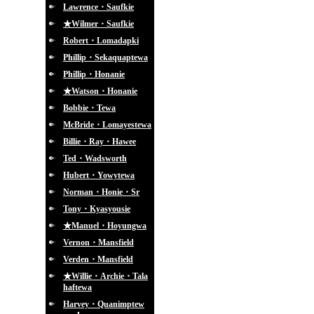
Lawrence・Saufkie
★Wilmer・Saufkie
Robert・Lomadapki
Phillip・Sekaquaptewa
Phillip・Honanie
★Watson・Honanie
Bobbie・Tewa
McBride・Lomayestewa
Billie・Ray・Hawee
Ted・Wadsworth
Hubert・Yowytewa
Norman・Honie・Sr
Tony・Kyasyousie
★Manuel・Hoyungwa
Vernon・Mansfield
Verden・Mansfield
★Willie・Archie・Tala
haftewa
Harvey・Quanimptew