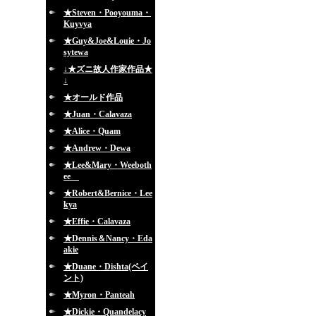
★Steven・Pooyouma・
Kuyvya
★Guy&Joe&Louie・Jo
sytewa
↓★ズニ故人作家作品★
↓
★オールド作品
★Juan・Calavaza
★Alice・Quam
★Andrew・Dewa
★Lee&Mary・Weeboth
ee
★Robert&Bernice・Lee
kya
★Effie・Calavaza
★Dennis＆Nancy・Eda
akie
★Duane・Dishta(ペイ
ント)
★Myron・Panteah
★Dickie・Quandelacy