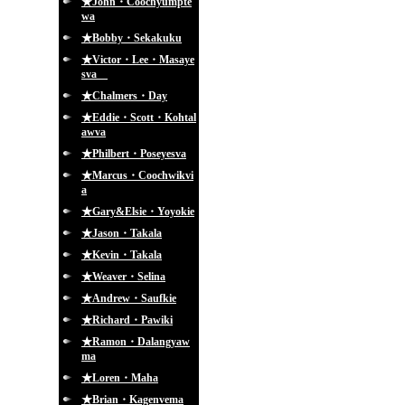
★John・Coochyumpte
wa
★Bobby・Sekakuku
★Victor・Lee・Masaye
sva
★Chalmers・Day
★Eddie・Scott・Kohtal
awva
★Philbert・Poseyesva
★Marcus・Coochwikvi
a
★Gary&Elsie・Yoyokie
★Jason・Takala
★Kevin・Takala
★Weaver・Selina
★Andrew・Saufkie
★Richard・Pawiki
★Ramon・Dalangyaw
ma
★Loren・Maha
★Brian・Kagenvema