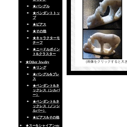
★バングル
★ペンダントトッ
プ
★ピアス
★その他
★キャラクターモ
チーフ
★ニードルポイン
ト&クラスター
(画像をクリックすると大
★Other Jewelry
★リング
★バングル&ブレ
ス
★ペンダント&ネ
ックレス（シルバ
ー）
★ペンダント&ネ
ックレス（ノンシ
ルバー）
★ピアス&その他
★スー&シャイアンetc