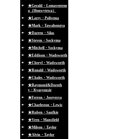
★Gerald・Lomaventem
a（Honwytewa）
★Larry・Polivema
★Mark・Tawahongva
★Darren・Silas
★Steven・Sockyma
★Mitchell・Sockyma
★Eddison・Wadsworth
★Cheryl・Wadsworth
★Ronald・Wadsworth
★Chales・Wadsworth
★Raymond&Doroth
y・Kyasyousie
★Ferron・Joseyesva
★Charleston・Lewis
★Ruben・Saufkie
★Vern・Mansfield
★Milson・Taylor
★Alvin・Taylor