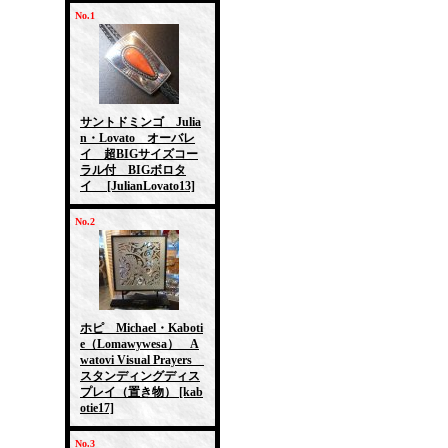
No.1
サントドミンゴ Julia
n・Lovato オーバレ
イ 超BIGサイズコー
ラル付 BIGボロタ
イ
[JulianLovato13]
No.2
ホピ Michael・Kaboti
e（Lomawywesa） A
watovi Visual Prayers
スタンディングディス
プレイ（置き物）
[kab
otie17]
No.3