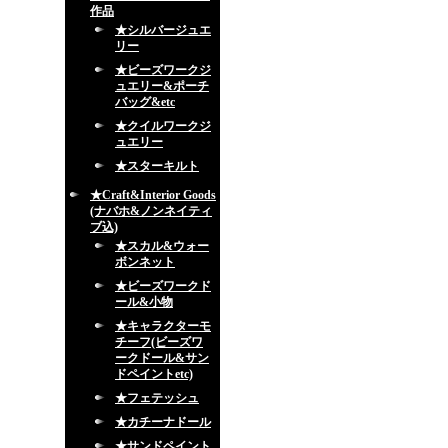
作品
★シルバージュエ
リー
★ビーズワークジ
ュエリー&ポーチ
バッグ&etc
★クイルワークジ
ュエリー
★スターキルト
★Craft&Interior Goods
(ナバホ&ノンネイティ
ブ込)
★スカル&ウォー
ボンネット
★ビーズワークド
ール&小物
★キャラクターモ
チーフ(ビーズワ
ークドール&サン
ドペイントetc)
★フェテッシュ
★カチーナドール
★サンドペイント