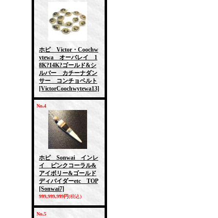
ホピ Victor・Coochw
ytewa オーバレイ 1
8K?14K?ゴールド&シ
ルバー カチーナダン
サー コンチョベルト
[VictorCoochwytewa13]
No.4
ホピ Sonwai インレ
イ ピンクコーラル&
アイボリー&ゴールド
ディバイダーetc TOP
[Sonwai7]
999,999,999円
(税込)
No.5