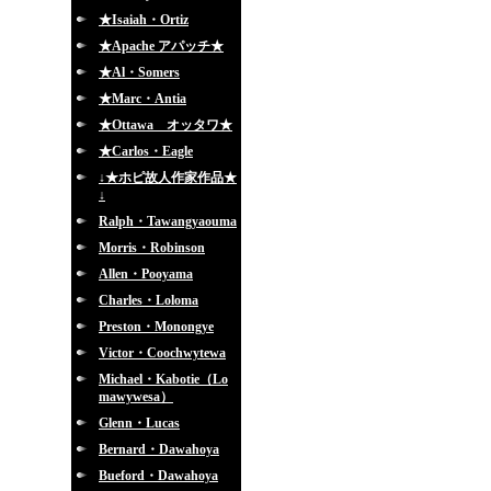
★Isaiah・Ortiz
★Apache アパッチ★
★Al・Somers
★Marc・Antia
★Ottawa オッタワ★
★Carlos・Eagle
↓★ホピ故人作家作品★
↓
Ralph・Tawangyaouma
Morris・Robinson
Allen・Pooyama
Charles・Loloma
Preston・Monongye
Victor・Coochwytewa
Michael・Kabotie（Lo
mawywesa）
Glenn・Lucas
Bernard・Dawahoya
Bueford・Dawahoya