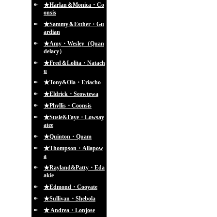
★Harlan＆Monica・Co
onsis
★Sammy＆Esther・Gu
ardian
★Amy・Wesley（Quan
delacy）
★Fred＆Lolita・Natach
u
★Tony&Ola・Eriacho
★Eldrick・Seowtewa
★Phyllis・Coonsis
★Susie&Faye・Lowsay
atee
★Quinton・Quam
★Thompson・Allapow
a
★Rayland&Patty・Eda
akie
★Edmond・Cooyate
★Sullivan・Shebola
★ Andrea・Lonjose