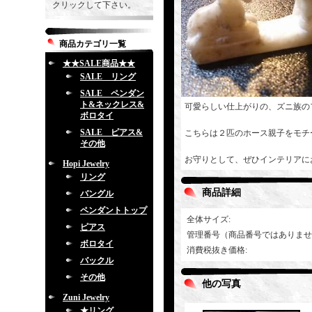
クリックして下さい。
商品カテゴリ一覧
★★SALE商品★★
SALE リング
SALE ペンダン
ト&ネックレス&
可愛らしい仕上がりの、ズニ族の
ボロタイ
SALE ピアス&
こちらは２匹のホース親子をモチ
その他
お守りとして、ぜひインテリアに
Hopi Jewelry
リング
商品詳細
バングル
ペンダントトップ
全体サイズ
:
ピアス
管理番号（商品番号ではありませ
ボロタイ
消費税抜き価格
:
バックル
その他
他の写真
Zuni Jewelry
★リング