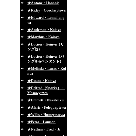
★Antone・Honanie
★Ricky・Coochwytewa
★Edward・Lomahong
va
★Anderson・Koinva
★Marthus・Koinva
★Lucion・Koinva（リ
ング他）
★Lucion・Koinva（バ
ングル&ペンダント）
★Melinda・Lucas・Koi
nva
★Duane・Koinva
★Delfred（Sparks）・
Masawytewa
★Emmett・Navakuku
★Alaric・Polequaptewa
★Willis・Humeyestewa
★Petra・Lamson
★Nathan・Fred・Jr