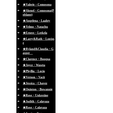
★Valerie・Comosona
★Shenel・Comosona(P
oblano)
★Angelena・Laahty
★Yelmo・Natachu
★Ernest・Leekela
★Larry&Rath・Lonjos
e
★Ryland&Claudia・G
asper
★Clarence・Booqua
★Joyce・Waseta
★Phyllia・Lucio
★Vernon・Vacit
★Jessica・Chavez
★Quinton・Bowannie
★Rose・Unkestine
★Judith・Calavaza
★Rose・Calavaza