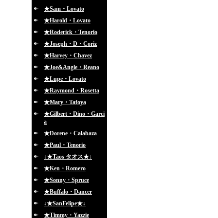
★Sam・Lovato
★Harold・Lovato
★Roderick・Tenorio
★Joseph・D・Coriz
★Harvey・Chavez
★Joe&Angle・Reano
★Lupe・Lovato
★Raymond・Rosetta
★Mary・Tafoya
★Gilbert・Dino・Garci
a
★Dorene・Calabaza
★Paul・Tenorio
↓★Taos タオス★↓
★Ken・Romero
★Sonny・Spruce
★Buffalo・Dancer
↓★SanFelipe★↓
★Timmy・Yazzie