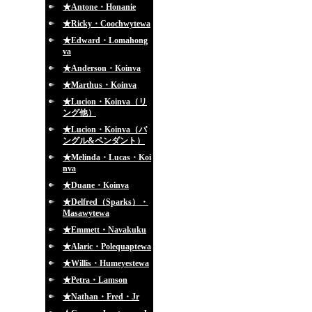
★Antone・Honanie
★Ricky・Coochwytewa
★Edward・Lomahong
va
★Anderson・Koinva
★Marthus・Koinva
★Lucion・Koinva（リ
ング他）
★Lucion・Koinva（バ
ングル&ペンダント）
★Melinda・Lucas・Koi
nva
★Duane・Koinva
★Delfred（Sparks）・
Masawytewa
★Emmett・Navakuku
★Alaric・Polequaptewa
★Willis・Humeyestewa
★Petra・Lamson
★Nathan・Fred・Jr