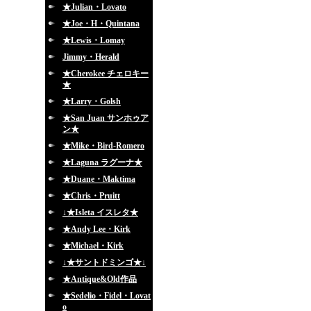
★Julian・Lovato
★Joe・H・Quintana
★Lewis・Lomay
Jimmy・Herald
★Cherokee チェロキー
★
★Larry・Golsh
★San Juan サンホゥア
ン★
★Mike・Bird-Romero
★Laguna ラグーナ★
★Duane・Maktima
★Chris・Pruitt
↓★Isleta イスレタ★
★Andy Lee・Kirk
★Michael・Kirk
↓★サントドミンゴ★↓
★Antique&Old作品
★Sedelio・Fidel・Lovat
o