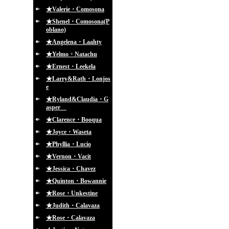
★Valerie・Comosona
★Shenel・Comosona(P
oblano)
★Angelena・Laahty
★Yelmo・Natachu
★Ernest・Leekela
★Larry&Rath・Lonjos
e
★Ryland&Claudia・G
asper
★Clarence・Booqua
★Joyce・Waseta
★Phyllia・Lucio
★Vernon・Vacit
★Jessica・Chavez
★Quinton・Bowannie
★Rose・Unkestine
★Judith・Calavaza
★Rose・Calavaza