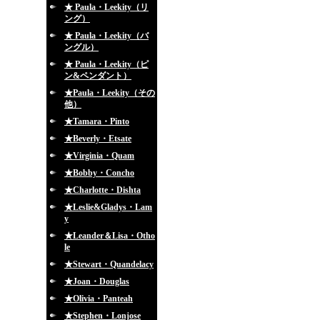
★ Paula・Leekity（リ
ング）
★ Paula・Leekity（バ
ングル）
★ Paula・Leekity（ピ
ン&ペンダント）
★Paula・Leekity（その
他）
★Tamara・Pinto
★Beverly・Etsate
★Virginia・Quam
★Bobby・Concho
★Charlotte・Dishta
★Leslie&Gladys・Lam
y
★Leander＆Lisa・Otho
le
★Stewart・Quandelacy
★Joan・Douglas
★Olivia・Panteah
★Stephen・Lonjose