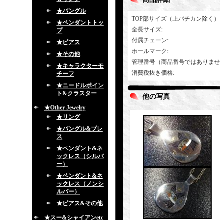
★バングル
TOP部サイズ（上バチカン除く）
★ペンダントトッ
全長サイズ
:
プ
付属チェーン
:
★ピアス
ホールマーク
:
★その他
管理番号（商品番号ではありませ
★キャラクターモ
消費税抜き価格
:
チーフ
★ニードルポイン
ト&クラスター
他の写真
★Other Jewelry
★リング
★バングル&ブレ
ス
★ペンダント&ネ
ックレス（シルバ
ー）
★ペンダント&ネ
ックレス（ノンシ
ルバー）
★ピアス&その他
★スー&シャイアンetc