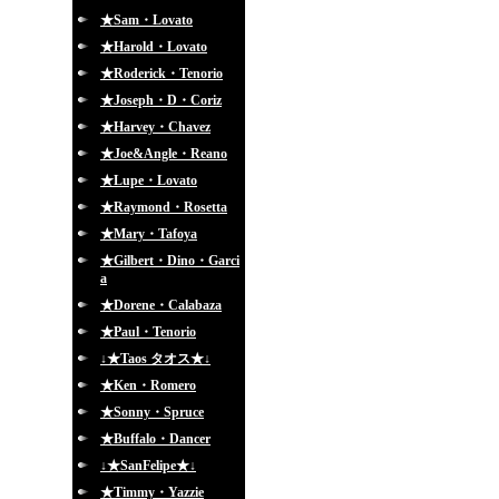
★Sam・Lovato
★Harold・Lovato
★Roderick・Tenorio
★Joseph・D・Coriz
★Harvey・Chavez
★Joe&Angle・Reano
★Lupe・Lovato
★Raymond・Rosetta
★Mary・Tafoya
★Gilbert・Dino・Garci
a
★Dorene・Calabaza
★Paul・Tenorio
↓★Taos タオス★↓
★Ken・Romero
★Sonny・Spruce
★Buffalo・Dancer
↓★SanFelipe★↓
★Timmy・Yazzie