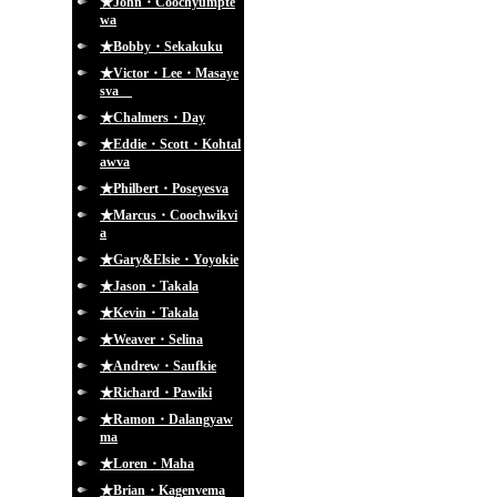
★John・Coochyumpte
wa
★Bobby・Sekakuku
★Victor・Lee・Masaye
sva
★Chalmers・Day
★Eddie・Scott・Kohtal
awva
★Philbert・Poseyesva
★Marcus・Coochwikvi
a
★Gary&Elsie・Yoyokie
★Jason・Takala
★Kevin・Takala
★Weaver・Selina
★Andrew・Saufkie
★Richard・Pawiki
★Ramon・Dalangyaw
ma
★Loren・Maha
★Brian・Kagenvema