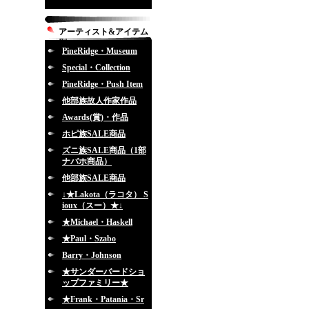
アーティスト&アイテム
別
PineRidge・Museum
Special・Collection
PineRidge・Push Item
他部族故人作家作品
Awards(賞)・作品
ホピ族SALE商品
ズニ族SALE商品（1部
ナバホ商品）
他部族SALE商品
↓★Lakota（ラコタ） S
ioux（スー）★↓
★Michael・Haskell
★Paul・Szabo
Barry・Johnson
★サンダーバードショ
ップファミリー★
★Frank・Patania・Sr