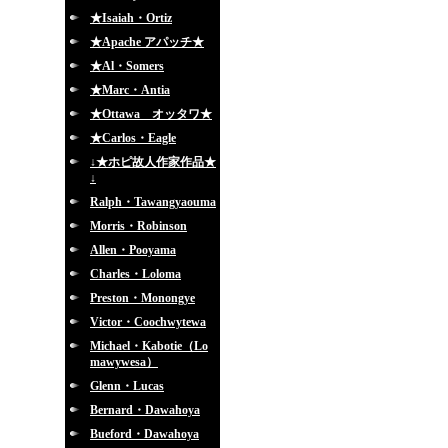
★Isaiah・Ortiz
★Apache アパッチ★
★Al・Somers
★Marc・Antia
★Ottawa オッタワ★
★Carlos・Eagle
↓★ホピ故人作家作品★
↓
Ralph・Tawangyaouma
Morris・Robinson
Allen・Pooyama
Charles・Loloma
Preston・Monongye
Victor・Coochwytewa
Michael・Kabotie（Lo
mawywesa）
Glenn・Lucas
Bernard・Dawahoya
Bueford・Dawahoya