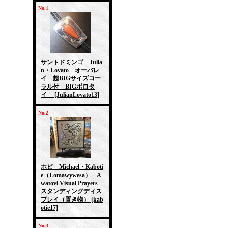
No.1
サントドミンゴ Julia
n・Lovato オーバレ
イ 超BIGサイズコー
ラル付 BIGボロタ
イ
[JulianLovato13]
No.2
ホピ Michael・Kaboti
e（Lomawywesa） A
watovi Visual Prayers
スタンディングディス
プレイ（置き物）
[kab
otie17]
No.3