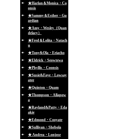
★Harlan＆Monica・Co
onsis
★Sammy＆Esther・Gu
ardian
★Amy・Wesley（Quan
delacy）
★Fred＆Lolita・Natach
u
★Tony&Ola・Eriacho
★Eldrick・Seowtewa
★Phyllis・Coonsis
★Susie&Faye・Lowsay
atee
★Quinton・Quam
★Thompson・Allapow
a
★Rayland&Patty・Eda
akie
★Edmond・Cooyate
★Sullivan・Shebola
★ Andrea・Lonjose