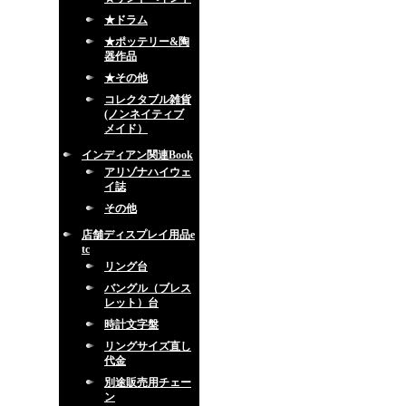
★ドラム
★ポッテリー&陶
器作品
★その他
コレクタブル雑貨
(ノンネイティブ
メイド）
インディアン関連Book
アリゾナハイウェ
イ誌
その他
店舗ディスプレイ用品e
tc
リング台
バングル（ブレス
レット）台
時計文字盤
リングサイズ直し
代金
別途販売用チェー
ン