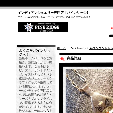
インディアンジュエリー専門店【パインリッジ】
ホピ・ズニなどのジュエリーリングやバングルなど圧巻の品揃え
ホーム
｜ Zuni Jewelry >
★ペンダントト
ようこそパインリッ
ジへ！
当店ホームページをご覧
商品詳細
頂き、誠にありがとう御
座います。こちらはホ
ピ、ズニ、サントドミン
ゴ、イスレタなどナバホ
族以外のジュエリーとク
ラフトグッズを販売して
いるHPになります。オ
ーセンティック専門店な
らではの圧巻の品揃えと
リーズナブルなプライス
でご提供できるように心
がけております。ナバホ
族ジュエリーは
こちら
を