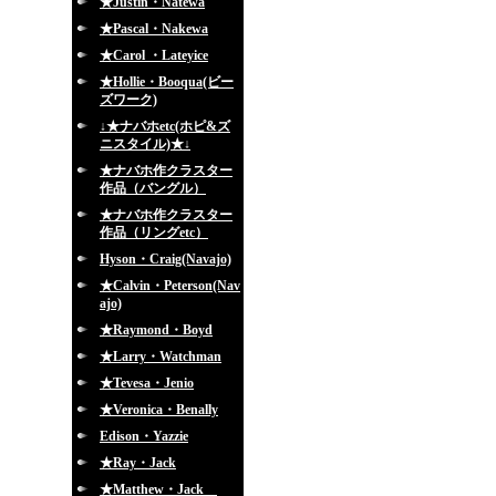
★Justin・Natewa
★Pascal・Nakewa
★Carol ・Lateyice
★Hollie・Booqua(ビー
ズワーク)
↓★ナバホetc(ホピ&ズ
ニスタイル)★↓
★ナバホ作クラスター
作品（バングル）
★ナバホ作クラスター
作品（リングetc）
Hyson・Craig(Navajo)
★Calvin・Peterson(Nav
ajo)
★Raymond・Boyd
★Larry・Watchman
★Tevesa・Jenio
★Veronica・Benally
Edison・Yazzie
★Ray・Jack
★Matthew・Jack