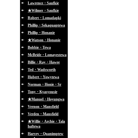
Lawrence・Saufkie
★Wilmer・Saufkie
Robert・Lomadapki
Phillip・Sekaquaptewa
Phillip・Honanie
★Watson・Honanie
Bobbie・Tewa
McBride・Lomayestewa
Billie・Ray・Hawee
Ted・Wadsworth
Hubert・Yowytewa
Norman・Honie・Sr
Tony・Kyasyousie
★Manuel・Hoyungwa
Vernon・Mansfield
Verden・Mansfield
★Willie・Archie・Tala
haftewa
Harvey・Quanimptew