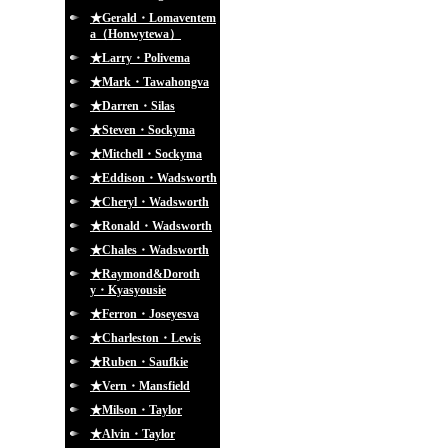
★Gerald・Lomaventem
a（Honwytewa）
★Larry・Polivema
★Mark・Tawahongva
★Darren・Silas
★Steven・Sockyma
★Mitchell・Sockyma
★Eddison・Wadsworth
★Cheryl・Wadsworth
★Ronald・Wadsworth
★Chales・Wadsworth
★Raymond&Doroth
y・Kyasyousie
★Ferron・Joseyesva
★Charleston・Lewis
★Ruben・Saufkie
★Vern・Mansfield
★Milson・Taylor
★Alvin・Taylor