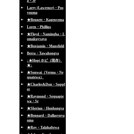
a・Jr
Larry (Lawrence)・Poo
youma
★Bennett・Kagenvema
Loren・Phillips
★Floyd・Namingha・L
omakuyvaya
★Benjamin・Mansfield
Berra・Tawahongva
↓★Hopi ホピ（現存）
★↓
★Sonwai（Verma・Ne
quatewa）
★Charles&Don・Suppl
ee
★Raymond・Sequapte
wa・Sr
★Sherian・Honhongva
★Bennard・Dallasvuya
oma
★Roy・Talahaftewa