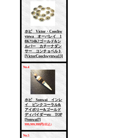
ホピ Victor・Coochw
ytewa オーバレイ 1
8K?14K?ゴールド&シ
ルバー カチーナダン
サー コンチョベルト
[VictorCoochwytewa13]
No.4
ホピ Sonwai インレ
イ ピンクコーラル&
アイボリー&ゴールド
ディバイダーetc TOP
[Sonwai7]
999,999,999円
(税込)
No.5