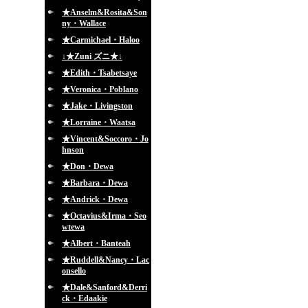
★Anselm&Rosita&Son
ny・Wallace
★Carmichael・Haloo
↓★Zuni ズニ★↓
★Edith・Tsabetsaye
★Veronica・Poblano
★Jake・Livingston
★Lorraine・Waatsa
★Vincent&Soccoro・Jo
hnson
★Don・Dewa
★Barbara・Dewa
★Andrick・Dewa
★Octavius&Irma・Seo
wtewa
★Albert・Banteah
★Ruddell&Nancy・Lac
onsello
★Dale&Sanford&Derri
ck・Edaakie