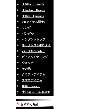
★Gilbert・Smith
★Joelias・Draper
★Rita・Quezada
↓★アイテム別★↓
リング
バングル
ペンダントトップ
ネックレス&ボロタイ
バックル&ベルト
ピアス&イヤリング
ウォッチ
その他
クラフトアイテム
チマヨアイテム
書籍（Book）
★Thanks・Soldout★
おすすめ商品