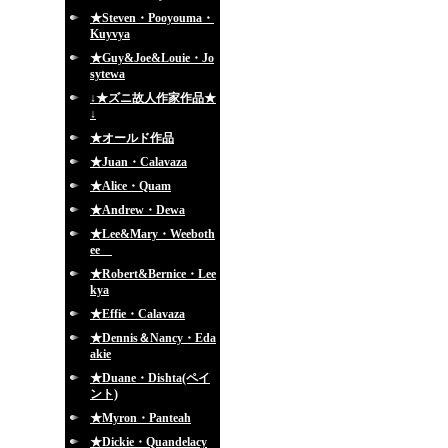
★Steven・Pooyouma・
Kuyvya
★Guy&Joe&Louie・Jo
sytewa
↓★ズニ故人作家作品★
↓
★オールド作品
★Juan・Calavaza
★Alice・Quam
★Andrew・Dewa
★Lee&Mary・Weeboth
ee
★Robert&Bernice・Lee
kya
★Effie・Calavaza
★Dennis＆Nancy・Eda
akie
★Duane・Dishta(ペイ
ント)
★Myron・Panteah
★Dickie・Quandelacy