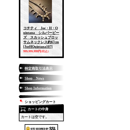
コチティ Joe・H・Q
uintana シルバービー
ズ スカッシュブロッ
サムネックレス約67cm
[JoeHQuintana107]
999,999,999円
(税込)
特定商取引法表示
Shop News
Shop Information
ショッピングカート
カートの中身
カートは空です。