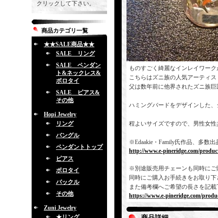
クリックして下さい。
商品カテゴリ一覧
★★SALE商品★★
SALE リング
SALE ペンダン
ものすごく綺麗なインレイワーク
ト&ネックレス&
こちらはズニ族の人気アーティス
ボロタイ
父は数年前に他界されたズニ族巨
SALE ピアス&
その他
ハミングバードをデザインした、
Hopi Jewelry
リング
程よいサイズですので、男性女性
バングル
※Edaakie・Family氏作
ペンダントトップ
http://www.e-pineridge.com/produc
ピアス
※別途販売用チェーンも同時にご
ボロタイ
同時にご購入お手続きをお取り下
バックル
また備考欄へご希望の長さを記載
その他
https://www.e-pineridge.com/produc
Zuni Jewelry
★リング
商品詳細