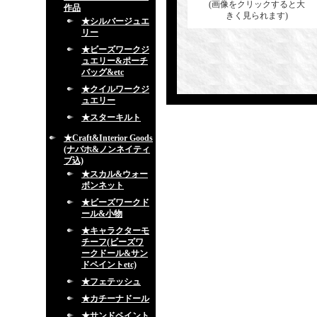
(画像をクリックすると大
作品
きく見られます)
★シルバージュエ
リー
★ビーズワークジ
ュエリー&ポーチ
バッグ&etc
★クイルワークジ
ュエリー
★スターキルト
★Craft&Interior Goods
(ナバホ&ノンネイティ
ブ込)
★スカル&ウォー
ボンネット
★ビーズワークド
ール&小物
★キャラクターモ
チーフ(ビーズワ
ークドール&サン
ドペイントetc)
★フェテッシュ
★カチーナドール
★サンドペイント