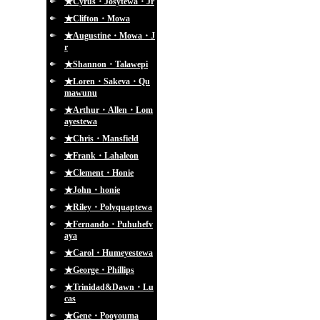
★Cyrus・Josytewa・Jr
★Clifton・Mowa
★Augustine・Mowa・J
r
★Shannon・Talawepi
★Loren・Sakeva・Qu
mawunu
★Arthur・Allen・Lom
ayestewa
★Chris・Mansfield
★Frank・Lahaleon
★Clement・Honie
★John・honie
★Riley・Polyquaptewa
★Fernando・Puhuhefv
aya
★Carol・Humeyestewa
★George・Phillips
★Trinidad&Dawn・Lu
cas
★Gene・Pooyouma