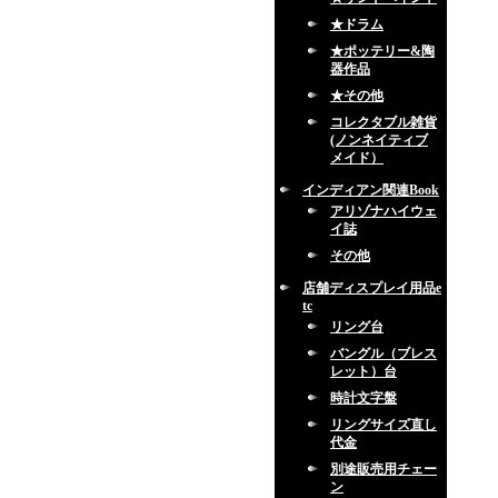
★ドラム
★ポッテリー&陶
器作品
★その他
コレクタブル雑貨
(ノンネイティブ
メイド）
インディアン関連Book
アリゾナハイウェ
イ誌
その他
店舗ディスプレイ用品e
tc
リング台
バングル（ブレス
レット）台
時計文字盤
リングサイズ直し
代金
別途販売用チェー
ン