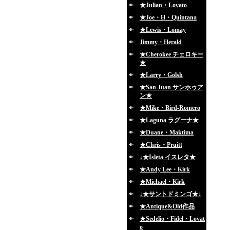
★Julian・Lovato
★Joe・H・Quintana
★Lewis・Lomay
Jimmy・Herald
★Cherokee チェロキー
★
★Larry・Golsh
★San Juan サンホゥア
ン★
★Mike・Bird-Romero
★Laguna ラグーナ★
★Duane・Maktima
★Chris・Pruitt
↓★Isleta イスレタ★
★Andy Lee・Kirk
★Michael・Kirk
↓★サントドミンゴ★↓
★Antique&Old作品
★Sedelio・Fidel・Lovat
o