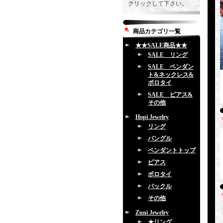
クリックして下さい。
商品カテゴリ一覧
★★SALE商品★★
SALE リング
SALE ペンダン
ト&ネックレス&
ボロタイ
SALE ピアス&
その他
Hopi Jewelry
リング
バングル
ペンダントトップ
ピアス
ボロタイ
バックル
その他
Zuni Jewelry
★リング