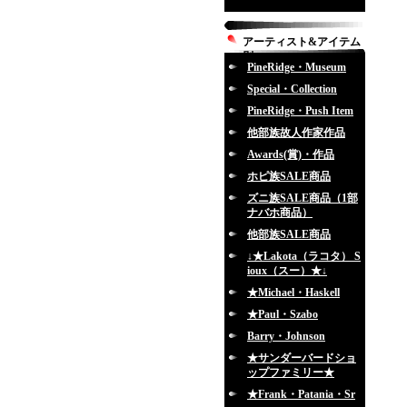
アーティスト&アイテム
別
PineRidge・Museum
Special・Collection
PineRidge・Push Item
他部族故人作家作品
Awards(賞)・作品
ホピ族SALE商品
ズニ族SALE商品（1部
ナバホ商品）
他部族SALE商品
↓★Lakota（ラコタ） S
ioux（スー）★↓
★Michael・Haskell
★Paul・Szabo
Barry・Johnson
★サンダーバードショ
ップファミリー★
★Frank・Patania・Sr