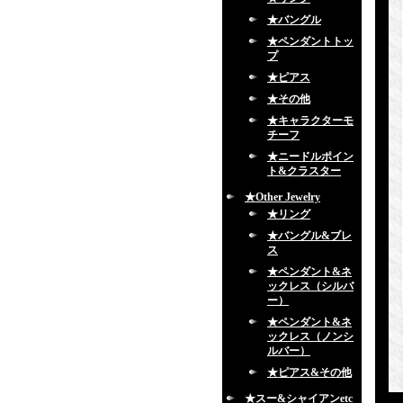
★バングル
★ペンダントトッ
プ
★ピアス
★その他
★キャラクターモ
チーフ
★ニードルポイン
ト&クラスター
★Other Jewelry
★リング
★バングル&ブレ
ス
★ペンダント&ネ
ックレス（シルバ
ー）
★ペンダント&ネ
ックレス（ノンシ
ルバー）
★ピアス&その他
★スー&シャイアンetc