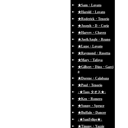
★Sam・Lovato
★Harold・Lovato
★Roderick・Tenorio
★Joseph・D・Coriz
★Harvey・Chavez
★Joe&Angle・Reano
★Lupe・Lovato
★Raymond・Rosetta
★Mary・Tafoya
★Gilbert・Dino・Garci
a
★Dorene・Calabaza
★Paul・Tenorio
↓★Taos タオス★↓
★Ken・Romero
★Sonny・Spruce
★Buffalo・Dancer
↓★SanFelipe★↓
★Timmy・Yazzie