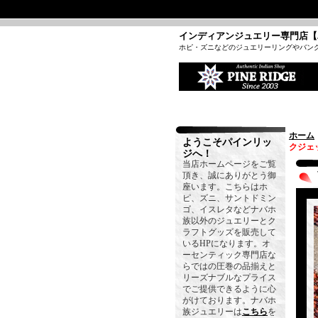
インディアンジュエリー専門店【
ホピ・ズニなどのジュエリーリングやバン
ホーム
ようこそパインリッ
クジェ
ジへ！
当店ホームページをご覧
頂き、誠にありがとう御
座います。こちらはホ
ピ、ズニ、サントドミン
ゴ、イスレタなどナバホ
族以外のジュエリーとク
ラフトグッズを販売して
いるHPになります。オ
ーセンティック専門店な
らではの圧巻の品揃えと
リーズナブルなプライス
でご提供できるように心
がけております。ナバホ
族ジュエリーは
こちら
を