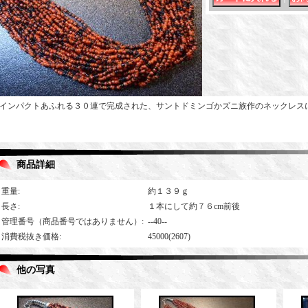
インパクトあふれる３０連で完成された、サントドミンゴかズニ族作のネックレス
商品詳細
重量
:
約１３９ｇ
長さ
:
１本にして約７６cm前後
管理番号（商品番号ではありません）
:
--40--
消費税抜き価格
:
45000(2607)
他の写真