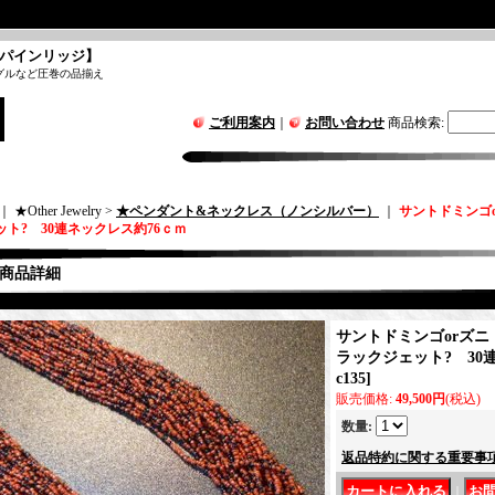
パインリッジ】
グルなど圧巻の品揃え
ご利用案内
｜
お問い合わせ
商品検索
:
｜ ★Other Jewelry >
★ペンダント&ネックレス（ノンシルバー）
｜
サントドミンゴ
ット? 30連ネックレス約76ｃｍ
商品詳細
サントドミンゴorズ
ラックジェット? 30
c135
]
販売価格
:
49,500円
(税込)
数量
:
返品特約に関する重要事
｜