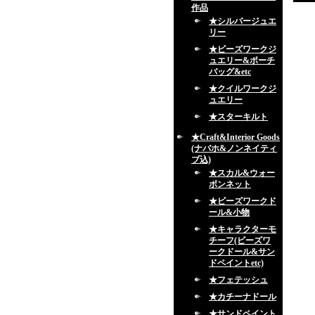
作品
★シルバージュエ
リー
★ビーズワークジ
ュエリー&ポーチ
バッグ&etc
★クイルワークジ
ュエリー
★スターキルト
★Craft&Interior Goods
(ナバホ&ノンネイティ
ブ込)
★スカル&ウォー
ボンネット
★ビーズワークド
ール&小物
★キャラクターモ
チーフ(ビーズワ
ークドール&サン
ドペイントetc)
★フェテッシュ
★カチーナドール
★サンドペイント