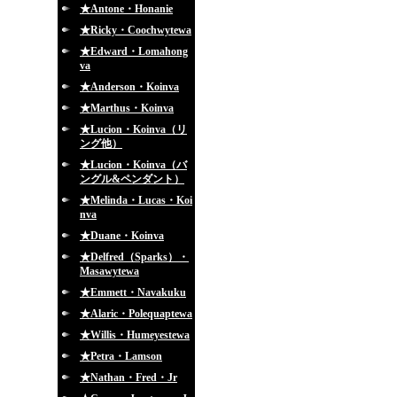
★Antone・Honanie
★Ricky・Coochwytewa
★Edward・Lomahong
va
★Anderson・Koinva
★Marthus・Koinva
★Lucion・Koinva（リ
ング他）
★Lucion・Koinva（バ
ングル&ペンダント）
★Melinda・Lucas・Koi
nva
★Duane・Koinva
★Delfred（Sparks）・
Masawytewa
★Emmett・Navakuku
★Alaric・Polequaptewa
★Willis・Humeyestewa
★Petra・Lamson
★Nathan・Fred・Jr