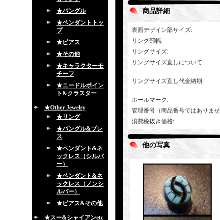
★バングル
商品詳細
★ペンダントトッ
表面デザイン部サイズ
:
プ
リング部幅
:
★ピアス
リングサイズ
:
★その他
リングサイズ直しについて
:
★キャラクターモ
チーフ
リングサイズ直し代金納期
:
★ニードルポイン
ト&クラスター
ホールマーク
:
★Other Jewelry
管理番号（商品番号ではありませ
★リング
消費税抜き価格
:
★バングル&ブレ
ス
他の写真
★ペンダント&ネ
ックレス（シルバ
ー）
★ペンダント&ネ
ックレス（ノンシ
ルバー）
★ピアス&その他
★スー&シャイアンetc