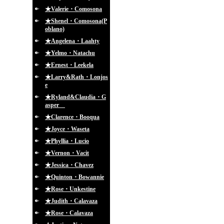
★Valerie・Comosona
★Shenel・Comosona(P
oblano)
★Angelena・Laahty
★Yelmo・Natachu
★Ernest・Leekela
★Larry&Rath・Lonjos
e
★Ryland&Claudia・G
asper
★Clarence・Booqua
★Joyce・Waseta
★Phyllia・Lucio
★Vernon・Vacit
★Jessica・Chavez
★Quinton・Bowannie
★Rose・Unkestine
★Judith・Calavaza
★Rose・Calavaza