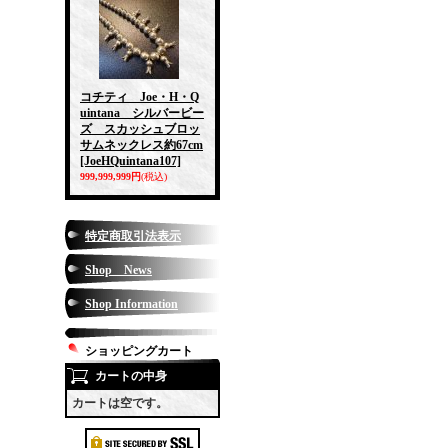
コチティ Joe・H・Q
uintana シルバービー
ズ スカッシュブロッ
サムネックレス約67cm
[JoeHQuintana107]
999,999,999円
(税込)
特定商取引法表示
Shop News
Shop Information
ショッピングカート
カートの中身
カートは空です。