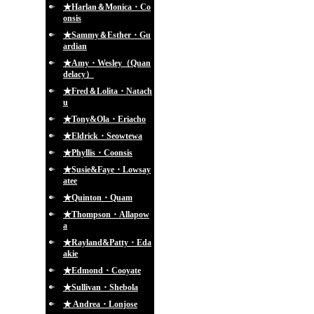
★Harlan＆Monica・Co
onsis
★Sammy＆Esther・Gu
ardian
★Amy・Wesley（Quan
delacy）
★Fred＆Lolita・Natach
u
★Tony&Ola・Eriacho
★Eldrick・Seowtewa
★Phyllis・Coonsis
★Susie&Faye・Lowsay
atee
★Quinton・Quam
★Thompson・Allapow
a
★Rayland&Patty・Eda
akie
★Edmond・Cooyate
★Sullivan・Shebola
★ Andrea・Lonjose