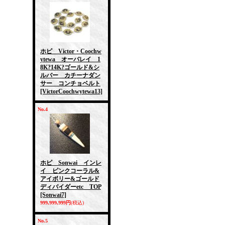
ホピ Victor・Coochw
ytewa オーバレイ 1
8K?14K?ゴールド&シ
ルバー カチーナダン
サー コンチョベルト
[VictorCoochwytewa13]
No.4
ホピ Sonwai インレ
イ ピンクコーラル&
アイボリー&ゴールド
ディバイダーetc TOP
[Sonwai7]
999,999,999円
(税込)
No.5