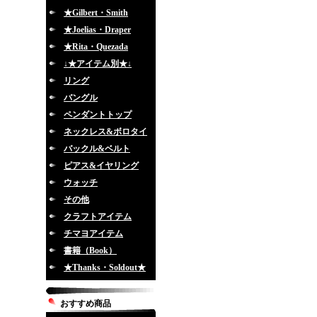
★Gilbert・Smith
★Joelias・Draper
★Rita・Quezada
↓★アイテム別★↓
リング
バングル
ペンダントトップ
ネックレス&ボロタイ
バックル&ベルト
ピアス&イヤリング
ウォッチ
その他
クラフトアイテム
チマヨアイテム
書籍（Book）
★Thanks・Soldout★
おすすめ商品