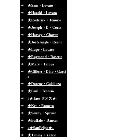
★Sam・Lovato
★Harold・Lovato
★Roderick・Tenorio
★Joseph・D・Coriz
★Harvey・Chavez
★Joe&Angle・Reano
★Lupe・Lovato
★Raymond・Rosetta
★Mary・Tafoya
★Gilbert・Dino・Garci
a
★Dorene・Calabaza
★Paul・Tenorio
↓★Taos タオス★↓
★Ken・Romero
★Sonny・Spruce
★Buffalo・Dancer
↓★SanFelipe★↓
★Timmy・Yazzie