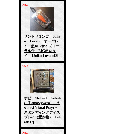
No.1
サントドミンゴ Julia
n・Lovato オーバレ
イ 超BIGサイズコー
ラル付 BIGボロタ
イ
[JulianLovato13]
No.2
ホピ Michael・Kaboti
e（Lomawywesa） A
watovi Visual Prayers
スタンディングディス
プレイ（置き物）
[kab
otie17]
No.3