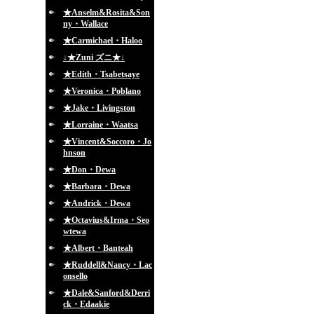
★Anselm&Rosita&Son
ny・Wallace
★Carmichael・Haloo
↓★Zuni ズニ★↓
★Edith・Tsabetsaye
★Veronica・Poblano
★Jake・Livingston
★Lorraine・Waatsa
★Vincent&Soccoro・Jo
hnson
★Don・Dewa
★Barbara・Dewa
★Andrick・Dewa
★Octavius&Irma・Seo
wtewa
★Albert・Banteah
★Ruddell&Nancy・Lac
onsello
★Dale&Sanford&Derri
ck・Edaakie