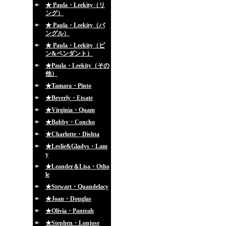
★ Paula・Leekity（リ
ング）
★ Paula・Leekity（バ
ングル）
★ Paula・Leekity（ピ
ン&ペンダント）
★Paula・Leekity（その
他）
★Tamara・Pinto
★Beverly・Etsate
★Virginia・Quam
★Bobby・Concho
★Charlotte・Dishta
★Leslie&Gladys・Lam
y
★Leander＆Lisa・Otho
le
★Stewart・Quandelacy
★Joan・Douglas
★Olivia・Panteah
★Stephen・Lonjose