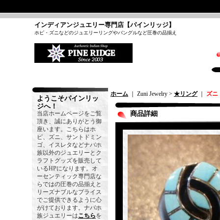
インディアンジュエリー専門店【パインリッジ】
ホピ・ズニなどのジュエリーリングやバングルなど圧巻の品揃え
ホーム
｜ Zuni Jewelry >
★リング
｜
ズニ
ようこそパインリッ
ジへ！
当店ホームページをご覧
商品詳細
頂き、誠にありがとう御
座います。こちらはホ
ピ、ズニ、サントドミン
ゴ、イスレタなどナバホ
族以外のジュエリーとク
ラフトグッズを販売して
いるHPになります。オ
ーセンティック専門店な
らではの圧巻の品揃えと
リーズナブルなプライス
でご提供できるように心
がけております。ナバホ
族ジュエリーは
こちら
を