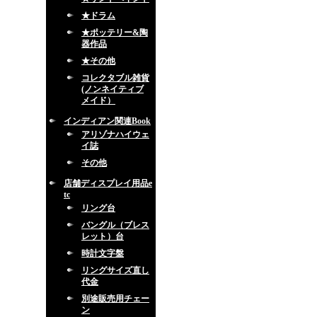
★ドラム
★ポッテリー&陶
器作品
★その他
コレクタブル雑貨
(ノンネイティブ
メイド）
インディアン関連Book
アリゾナハイウェ
イ誌
その他
店舗ディスプレイ用品e
tc
リング台
バングル（ブレス
レット）台
時計文字盤
リングサイズ直し
代金
別途販売用チェー
ン