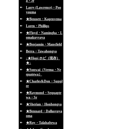
a・Jr
Larry (Lawrence)・Poo
youma
★Bennett・Kagenvema
Loren・Phillips
★Floyd・Namingha・L
omakuyvaya
★Benjamin・Mansfield
Berra・Tawahongva
↓★Hopi ホピ（現存）
★↓
★Sonwai（Verma・Ne
quatewa）
★Charles&Don・Suppl
ee
★Raymond・Sequapte
wa・Sr
★Sherian・Honhongva
★Bennard・Dallasvuya
oma
★Roy・Talahaftewa