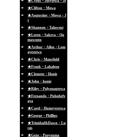
★Cyrus・Josytewa・Jr
★Clifton・Mowa
★Augustine・Mowa・J
r
★Shannon・Talawepi
★Loren・Sakeva・Qu
mawunu
★Arthur・Allen・Lom
ayestewa
★Chris・Mansfield
★Frank・Lahaleon
★Clement・Honie
★John・honie
★Riley・Polyquaptewa
★Fernando・Puhuhefv
aya
★Carol・Humeyestewa
★George・Phillips
★Trinidad&Dawn・Lu
cas
★Gene・Pooyouma