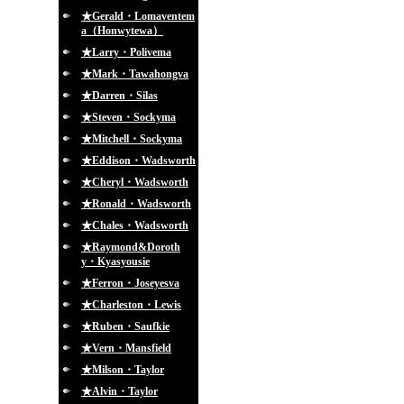
★Gerald・Lomaventem
a（Honwytewa）
★Larry・Polivema
★Mark・Tawahongva
★Darren・Silas
★Steven・Sockyma
★Mitchell・Sockyma
★Eddison・Wadsworth
★Cheryl・Wadsworth
★Ronald・Wadsworth
★Chales・Wadsworth
★Raymond&Doroth
y・Kyasyousie
★Ferron・Joseyesva
★Charleston・Lewis
★Ruben・Saufkie
★Vern・Mansfield
★Milson・Taylor
★Alvin・Taylor