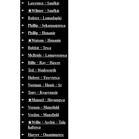
Lawrence・Saufkie
★Wilmer・Saufkie
Robert・Lomadapki
Phillip・Sekaquaptewa
Phillip・Honanie
★Watson・Honanie
Bobbie・Tewa
McBride・Lomayestewa
Billie・Ray・Hawee
Ted・Wadsworth
Hubert・Yowytewa
Norman・Honie・Sr
Tony・Kyasyousie
★Manuel・Hoyungwa
Vernon・Mansfield
Verden・Mansfield
★Willie・Archie・Tala
haftewa
Harvey・Quanimptew