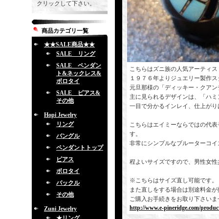
クリックして下さい。
商品カテゴリ一覧
★★SALE商品★★
SALE リング
SALE ペンダン
こちらはズニ族の人気アーティスト
ト&ネックレス&
１９７６年よりジュエリー製作ス
ボロタイ
元旦那様の「ディッキー・クアン
SALE ピアス&
主に見られるデザインは、「ハミ
その他
一目で分かるインレイ、仕上がり
Hopi Jewelry
リング
こちらはエイミーならではの代表
す。
バングル
非常にシンプルなブルーターコイ
ペンダントトップ
ピアス
程よいサイズですので、男性女性
ボロタイ
※こちらはサイズ直し可能です。
バックル
また直しをする場合は別途料金が
その他
ご購入お手続きをお取り下さいま
http://www.e-pineridge.com/produc
Zuni Jewelry
★リング