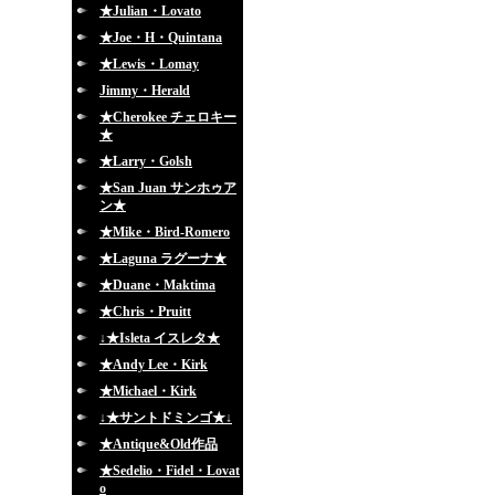
★Julian・Lovato
★Joe・H・Quintana
★Lewis・Lomay
Jimmy・Herald
★Cherokee チェロキー
★
★Larry・Golsh
★San Juan サンホゥア
ン★
★Mike・Bird-Romero
★Laguna ラグーナ★
★Duane・Maktima
★Chris・Pruitt
↓★Isleta イスレタ★
★Andy Lee・Kirk
★Michael・Kirk
↓★サントドミンゴ★↓
★Antique&Old作品
★Sedelio・Fidel・Lovat
o