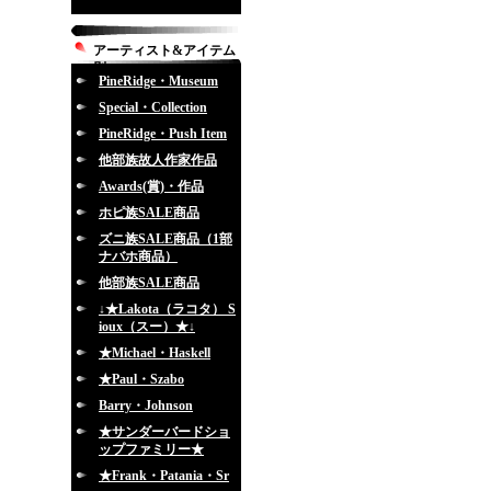
アーティスト&アイテム
別
PineRidge・Museum
Special・Collection
PineRidge・Push Item
他部族故人作家作品
Awards(賞)・作品
ホピ族SALE商品
ズニ族SALE商品（1部
ナバホ商品）
他部族SALE商品
↓★Lakota（ラコタ） S
ioux（スー）★↓
★Michael・Haskell
★Paul・Szabo
Barry・Johnson
★サンダーバードショ
ップファミリー★
★Frank・Patania・Sr