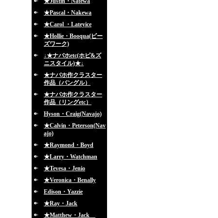
★Justin・Natewa
★Pascal・Nakewa
★Carol ・Lateyice
★Hollie・Booqua(ビー
ズワーク)
↓★ナバホetc(ホピ&ズ
ニスタイル)★↓
★ナバホ作クラスター
作品（バングル）
★ナバホ作クラスター
作品（リングetc）
Hyson・Craig(Navajo)
★Calvin・Peterson(Nav
ajo)
★Raymond・Boyd
★Larry・Watchman
★Tevesa・Jenio
★Veronica・Benally
Edison・Yazzie
★Ray・Jack
★Matthew・Jack