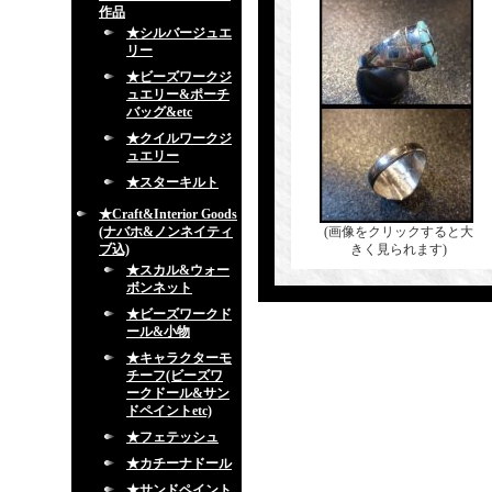
作品
★シルバージュエ
リー
★ビーズワークジ
ュエリー&ポーチ
バッグ&etc
★クイルワークジ
ュエリー
★スターキルト
★Craft&Interior Goods
(ナバホ&ノンネイティ
(画像をクリックすると大
ブ込)
きく見られます)
★スカル&ウォー
ボンネット
★ビーズワークド
ール&小物
★キャラクターモ
チーフ(ビーズワ
ークドール&サン
ドペイントetc)
★フェテッシュ
★カチーナドール
★サンドペイント