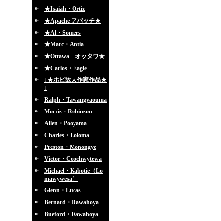
★Isaiah・Ortiz
★Apache アパッチ★
★Al・Somers
★Marc・Antia
★Ottawa オッタワ★
★Carlos・Eagle
↓★ホピ故人作家作品★
↓
Ralph・Tawangyaouma
Morris・Robinson
Allen・Pooyama
Charles・Loloma
Preston・Monongye
Victor・Coochwytewa
Michael・Kabotie（Lo
mawywesa）
Glenn・Lucas
Bernard・Dawahoya
Bueford・Dawahoya