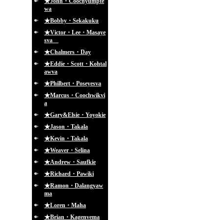
★John・Coochyumpte
wa
★Bobby・Sekakuku
★Victor・Lee・Masaye
sva
★Chalmers・Day
★Eddie・Scott・Kohtal
awva
★Philbert・Poseyesva
★Marcus・Coochwikvi
a
★Gary&Elsie・Yoyokie
★Jason・Takala
★Kevin・Takala
★Weaver・Selina
★Andrew・Saufkie
★Richard・Pawiki
★Ramon・Dalangyaw
ma
★Loren・Maha
★Brian・Kagenvema