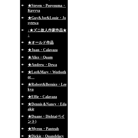
★Steven・Pooyouma・
Kuyvya
★Guy&Joe&Louie・Jo
sytewa
↓★ズニ故人作家作品★
↓
★オールド作品
★Juan・Calavaza
★Alice・Quam
★Andrew・Dewa
★Lee&Mary・Weeboth
ee
★Robert&Bernice・Lee
kya
★Effie・Calavaza
★Dennis＆Nancy・Eda
akie
★Duane・Dishta(ペイ
ント)
★Myron・Panteah
★Dickie・Quandelacy