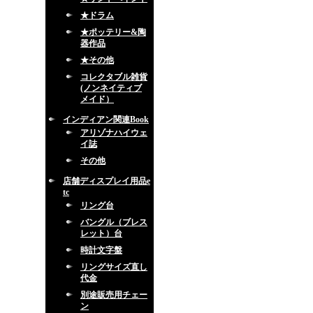
★ドラム
★ポッテリー&陶
器作品
★その他
コレクタブル雑貨
(ノンネイティブ
メイド）
インディアン関連Book
アリゾナハイウェ
イ誌
その他
店舗ディスプレイ用品e
tc
リング台
バングル（ブレス
レット）台
時計文字盤
リングサイズ直し
代金
別途販売用チェー
ン