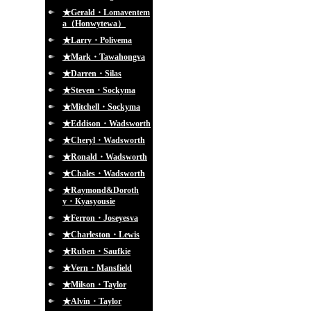
★Gerald・Lomaventem
a（Honwytewa）
★Larry・Polivema
★Mark・Tawahongva
★Darren・Silas
★Steven・Sockyma
★Mitchell・Sockyma
★Eddison・Wadsworth
★Cheryl・Wadsworth
★Ronald・Wadsworth
★Chales・Wadsworth
★Raymond&Doroth
y・Kyasyousie
★Ferron・Joseyesva
★Charleston・Lewis
★Ruben・Saufkie
★Vern・Mansfield
★Milson・Taylor
★Alvin・Taylor