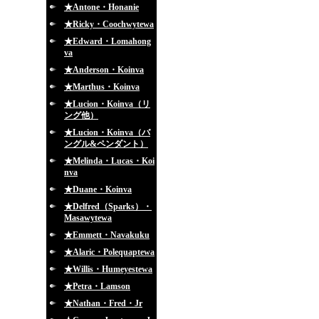
★Antone・Honanie
★Ricky・Coochwytewa
★Edward・Lomahong
va
★Anderson・Koinva
★Marthus・Koinva
★Lucion・Koinva（リ
ング他）
★Lucion・Koinva（バ
ングル&ペンダント）
★Melinda・Lucas・Koi
nva
★Duane・Koinva
★Delfred（Sparks）・
Masawytewa
★Emmett・Navakuku
★Alaric・Polequaptewa
★Willis・Humeyestewa
★Petra・Lamson
★Nathan・Fred・Jr