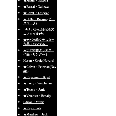
★Justin・Natewa
★Pascal・Nakewa
★Carol ・Lateyice
★Hollie・Booqua(ビー
ズワーク)
↓★ナバホetc(ホピ&ズ
ニスタイル)★↓
★ナバホ作クラスター
作品（バングル）
★ナバホ作クラスター
作品（リングetc）
Hyson・Craig(Navajo)
★Calvin・Peterson(Nav
ajo)
★Raymond・Boyd
★Larry・Watchman
★Tevesa・Jenio
★Veronica・Benally
Edison・Yazzie
★Ray・Jack
★Matthew・Jack