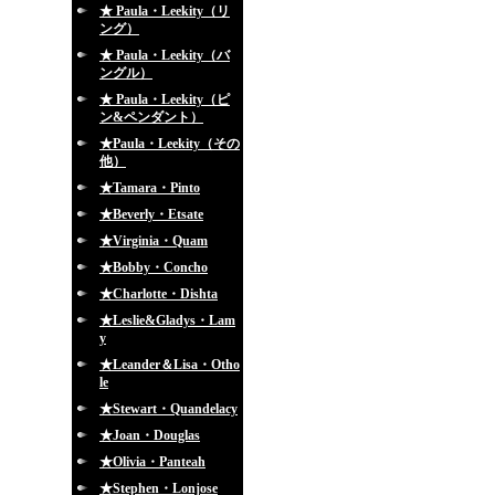
★ Paula・Leekity（リ
ング）
★ Paula・Leekity（バ
ングル）
★ Paula・Leekity（ピ
ン&ペンダント）
★Paula・Leekity（その
他）
★Tamara・Pinto
★Beverly・Etsate
★Virginia・Quam
★Bobby・Concho
★Charlotte・Dishta
★Leslie&Gladys・Lam
y
★Leander＆Lisa・Otho
le
★Stewart・Quandelacy
★Joan・Douglas
★Olivia・Panteah
★Stephen・Lonjose