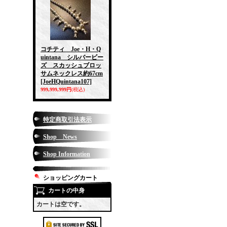
コチティ Joe・H・Q
uintana シルバービー
ズ スカッシュブロッ
サムネックレス約67cm
[JoeHQuintana107]
999,999,999円
(税込)
特定商取引法表示
Shop News
Shop Information
ショッピングカート
カートの中身
カートは空です。