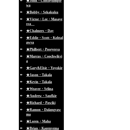
★John・Coochyumpte
wa
★Bobby・Sekakuku
★Victor・Lee・Masaye
sva
★Chalmers・Day
★Eddie・Scott・Kohtal
awva
★Philbert・Poseyesva
★Marcus・Coochwikvi
a
★Gary&Elsie・Yoyokie
★Jason・Takala
★Kevin・Takala
★Weaver・Selina
★Andrew・Saufkie
★Richard・Pawiki
★Ramon・Dalangyaw
ma
★Loren・Maha
★Brian・Kagenvema