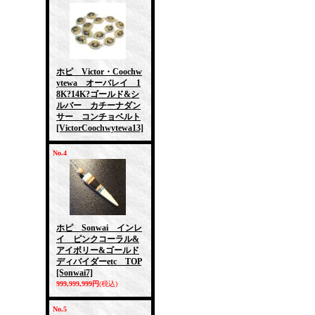
ホピ Victor・Coochw
ytewa オーバレイ 1
8K?14K?ゴールド&シ
ルバー カチーナダン
サー コンチョベルト
[VictorCoochwytewa13]
No.4
ホピ Sonwai インレ
イ ピンクコーラル&
アイボリー&ゴールド
ディバイダーetc TOP
[Sonwai7]
999,999,999円
(税込)
No.5