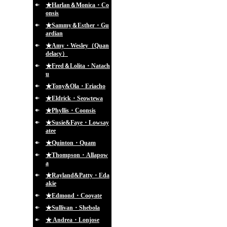
★Harlan＆Monica・Co
onsis
★Sammy＆Esther・Gu
ardian
★Amy・Wesley（Quan
delacy）
★Fred＆Lolita・Natach
u
★Tony&Ola・Eriacho
★Eldrick・Seowtewa
★Phyllis・Coonsis
★Susie&Faye・Lowsay
atee
★Quinton・Quam
★Thompson・Allapow
a
★Rayland&Patty・Eda
akie
★Edmond・Cooyate
★Sullivan・Shebola
★ Andrea・Lonjose