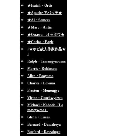
★Isaiah・Ortiz
★Apache アパッチ★
★Al・Somers
★Marc・Antia
★Ottawa オッタワ★
★Carlos・Eagle
↓★ホピ故人作家作品★
↓
Ralph・Tawangyaouma
Morris・Robinson
Allen・Pooyama
Charles・Loloma
Preston・Monongye
Victor・Coochwytewa
Michael・Kabotie（Lo
mawywesa）
Glenn・Lucas
Bernard・Dawahoya
Bueford・Dawahoya