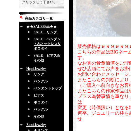
クリックして下さい。
商品カテゴリ一覧
★★SALE商品★★
SALE リング
SALE ペンダン
ト&ネックレス&
販売価格は９９９９９９
ボロタイ
こちらの作品はBIGネー
SALE ピアス&
す。
その他
なお真の骨董価値をご理
ぜひ店頭にてお声をお掛
Hopi Jewelry
お問い合わせメッセージ
リング
またこちらの判断により
バングル
（ご購入へ前向きなお客
ペンダントトップ
またこちらの作家作品は
ピアス
プラス為替事情も重なり
は
ボロタイ
変更（時価扱い）となる
バックル
何卒、ジュエリーの枠を
その他
せ
Zuni Jewelry
★リング