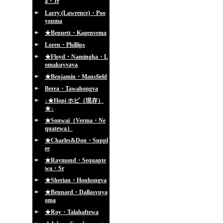
a・Jr
Larry (Lawrence)・Poo
youma
★Bennett・Kagenvema
Loren・Phillips
★Floyd・Namingha・L
omakuyvaya
★Benjamin・Mansfield
Berra・Tawahongva
↓★Hopi ホピ（現存）
★↓
★Sonwai（Verma・Ne
quatewa）
★Charles&Don・Suppl
ee
★Raymond・Sequapte
wa・Sr
★Sherian・Honhongva
★Bennard・Dallasvuya
oma
★Roy・Talahaftewa