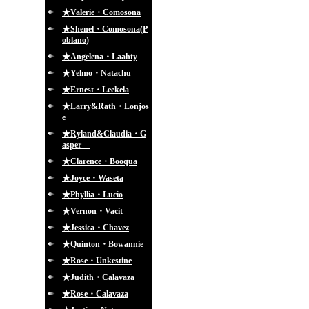
★Valerie・Comosona
★Shenel・Comosona(P
oblano)
★Angelena・Laahty
★Yelmo・Natachu
★Ernest・Leekela
★Larry&Rath・Lonjos
e
★Ryland&Claudia・G
asper
★Clarence・Booqua
★Joyce・Waseta
★Phyllia・Lucio
★Vernon・Vacit
★Jessica・Chavez
★Quinton・Bowannie
★Rose・Unkestine
★Judith・Calavaza
★Rose・Calavaza