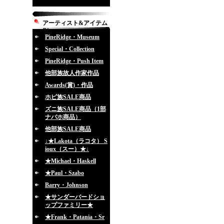
アーティスト&アイテム
別
PineRidge・Museum
Special・Collection
PineRidge・Push Item
他部族故人作家作品
Awards(賞)・作品
ホピ族SALE商品
ズニ族SALE商品（1部
ナバホ商品）
他部族SALE商品
↓★Lakota（ラコタ） S
ioux（スー）★↓
★Michael・Haskell
★Paul・Szabo
Barry・Johnson
★サンダーバードショ
ップファミリー★
★Frank・Patania・Sr