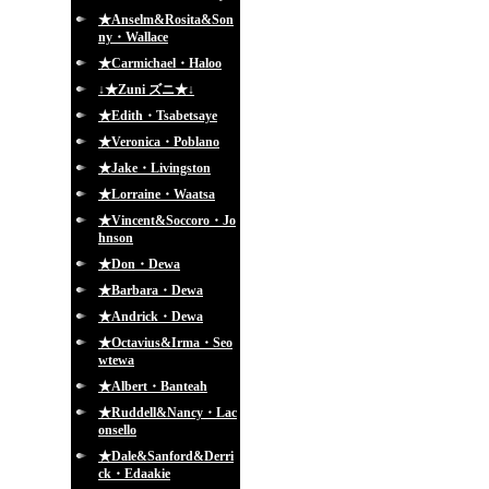
★Anselm&Rosita&Son
ny・Wallace
★Carmichael・Haloo
↓★Zuni ズニ★↓
★Edith・Tsabetsaye
★Veronica・Poblano
★Jake・Livingston
★Lorraine・Waatsa
★Vincent&Soccoro・Jo
hnson
★Don・Dewa
★Barbara・Dewa
★Andrick・Dewa
★Octavius&Irma・Seo
wtewa
★Albert・Banteah
★Ruddell&Nancy・Lac
onsello
★Dale&Sanford&Derri
ck・Edaakie