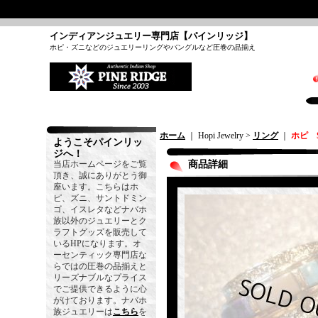
インディアンジュエリー専門店【パインリッジ】
ホピ・ズニなどのジュエリーリングやバングルなど圧巻の品揃え
ホーム
｜ Hopi Jewelry >
リング
｜
ホピ 
ようこそパインリッ
ジへ！
当店ホームページをご覧
商品詳細
頂き、誠にありがとう御
座います。こちらはホ
ピ、ズニ、サントドミン
ゴ、イスレタなどナバホ
族以外のジュエリーとク
ラフトグッズを販売して
いるHPになります。オ
ーセンティック専門店な
らではの圧巻の品揃えと
リーズナブルなプライス
でご提供できるように心
がけております。ナバホ
族ジュエリーは
こちら
を