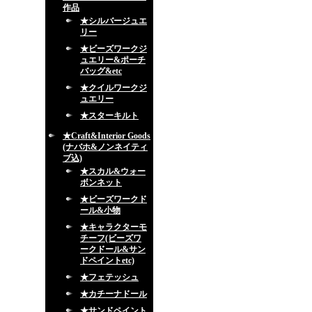
作品
★シルバージュエ
リー
★ビーズワークジ
ュエリー&ポーチ
バッグ&etc
★クイルワークジ
ュエリー
★スターキルト
★Craft&Interior Goods
(ナバホ&ノンネイティ
ブ込)
★スカル&ウォー
ボンネット
★ビーズワークド
ール&小物
★キャラクターモ
チーフ(ビーズワ
ークドール&サン
ドペイントetc)
★フェテッシュ
★カチーナドール
★サンドペイント