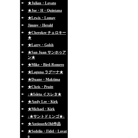
★Julian・Lovato
★Joe・H・Quintana
★Lewis・Lomay
Jimmy・Herald
★Cherokee チェロキー
★
★Larry・Golsh
★San Juan サンホゥア
ン★
★Mike・Bird-Romero
★Laguna ラグーナ★
★Duane・Maktima
★Chris・Pruitt
↓★Isleta イスレタ★
★Andy Lee・Kirk
★Michael・Kirk
↓★サントドミンゴ★↓
★Antique&Old作品
★Sedelio・Fidel・Lovat
o