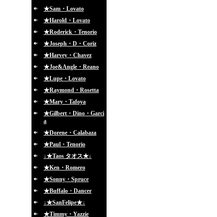
★Sam・Lovato
★Harold・Lovato
★Roderick・Tenorio
★Joseph・D・Coriz
★Harvey・Chavez
★Joe&Angle・Reano
★Lupe・Lovato
★Raymond・Rosetta
★Mary・Tafoya
★Gilbert・Dino・Garci
a
★Dorene・Calabaza
★Paul・Tenorio
↓★Taos タオス★↓
★Ken・Romero
★Sonny・Spruce
★Buffalo・Dancer
↓★SanFelipe★↓
★Timmy・Yazzie