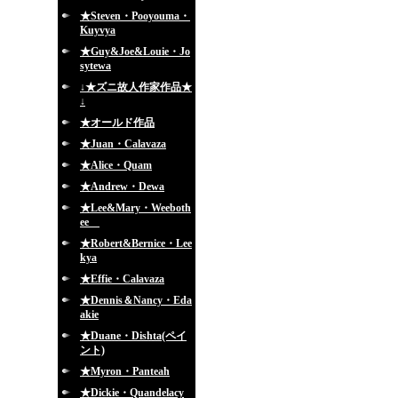
★Steven・Pooyouma・
Kuyvya
★Guy&Joe&Louie・Jo
sytewa
↓★ズニ故人作家作品★
↓
★オールド作品
★Juan・Calavaza
★Alice・Quam
★Andrew・Dewa
★Lee&Mary・Weeboth
ee
★Robert&Bernice・Lee
kya
★Effie・Calavaza
★Dennis＆Nancy・Eda
akie
★Duane・Dishta(ペイ
ント)
★Myron・Panteah
★Dickie・Quandelacy