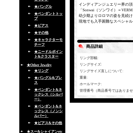
インディアンジュエリー界の頂
★バングル
「Sonwai（ソンワイ）＝VE
★ペンダントトッ
幼少期よりロロマの姿を見続け
プ
現地でも入手困難なスペシャル
★ピアス
★その他
★キャラクターモ
チーフ
商品詳細
★ニードルポイン
ト&クラスター
リング部幅
:
リングサイズ
:
★Other Jewelry
★リング
リングサイズ直しについて
:
重量
:
★バングル&ブレ
ス
ホールマーク
:
★ペンダント&ネ
管理番号（商品番号ではありませ
ックレス（シルバ
ー）
★ペンダント&ネ
ックレス（ノンシ
ルバー）
★ピアス&その他
★スー&シャイアンetc