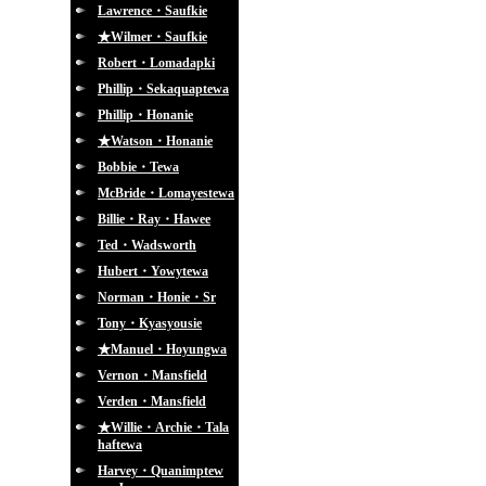
Lawrence・Saufkie
★Wilmer・Saufkie
Robert・Lomadapki
Phillip・Sekaquaptewa
Phillip・Honanie
★Watson・Honanie
Bobbie・Tewa
McBride・Lomayestewa
Billie・Ray・Hawee
Ted・Wadsworth
Hubert・Yowytewa
Norman・Honie・Sr
Tony・Kyasyousie
★Manuel・Hoyungwa
Vernon・Mansfield
Verden・Mansfield
★Willie・Archie・Tala
haftewa
Harvey・Quanimptew