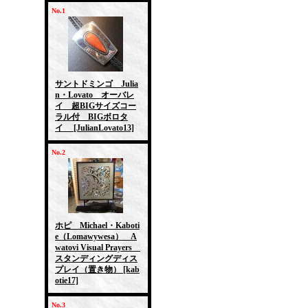
No.1
サントドミンゴ Julia
n・Lovato オーバレ
イ 超BIGサイズコー
ラル付 BIGボロタ
イ
[JulianLovato13]
No.2
ホピ Michael・Kaboti
e（Lomawywesa） A
watovi Visual Prayers
スタンディングディス
プレイ（置き物）
[kab
otie17]
No.3