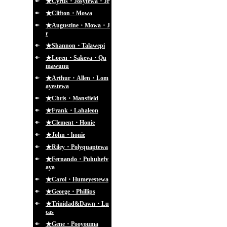
★Cyrus・Josytewa・Jr
★Clifton・Mowa
★Augustine・Mowa・J
r
★Shannon・Talawepi
★Loren・Sakeva・Qu
mawunu
★Arthur・Allen・Lom
ayestewa
★Chris・Mansfield
★Frank・Lahaleon
★Clement・Honie
★John・honie
★Riley・Polyquaptewa
★Fernando・Puhuhefv
aya
★Carol・Humeyestewa
★George・Phillips
★Trinidad&Dawn・Lu
cas
★Gene・Pooyouma