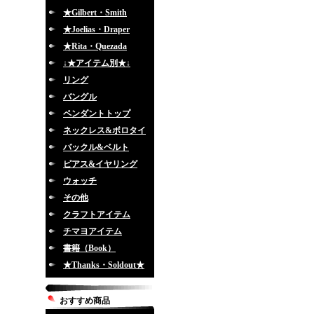
★Gilbert・Smith
★Joelias・Draper
★Rita・Quezada
↓★アイテム別★↓
リング
バングル
ペンダントトップ
ネックレス&ボロタイ
バックル&ベルト
ピアス&イヤリング
ウォッチ
その他
クラフトアイテム
チマヨアイテム
書籍（Book）
★Thanks・Soldout★
おすすめ商品