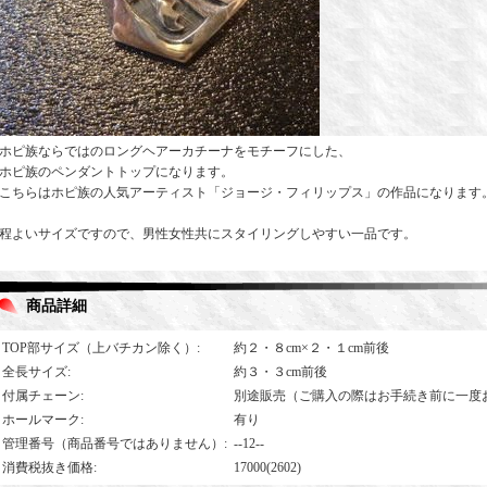
ホピ族ならではのロングヘアーカチーナをモチーフにした、
ホピ族のペンダントトップになります。
こちらはホピ族の人気アーティスト「ジョージ・フィリップス」の作品になります
程よいサイズですので、男性女性共にスタイリングしやすい一品です。
商品詳細
TOP部サイズ（上バチカン除く）
:
約２・８cm×２・１cm前後
全長サイズ
:
約３・３cm前後
付属チェーン
:
別途販売（ご購入の際はお手続き前に一度
ホールマーク
:
有り
管理番号（商品番号ではありません）
:
--12--
消費税抜き価格
:
17000(2602)