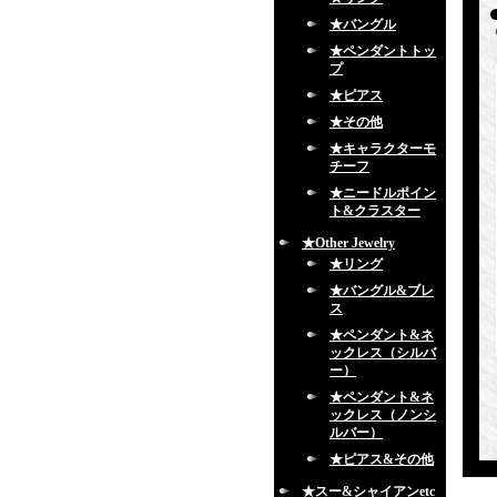
★バングル
★ペンダントトッ
プ
★ピアス
★その他
★キャラクターモ
チーフ
★ニードルポイン
ト&クラスター
★Other Jewelry
★リング
★バングル&ブレ
ス
★ペンダント&ネ
ックレス（シルバ
ー）
★ペンダント&ネ
ックレス（ノンシ
ルバー）
★ピアス&その他
★スー&シャイアンetc