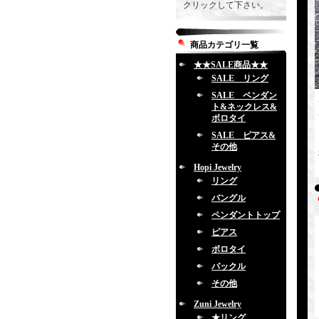
クリックして下さい。
商品カテゴリ一覧
★★SALE商品★★
SALE リング
SALE ペンダン
ト&ネックレス&
ボロタイ
SALE ピアス&
その他
Hopi Jewelry
リング
バングル
ペンダントトップ
ピアス
ボロタイ
バックル
その他
Zuni Jewelry
★リング