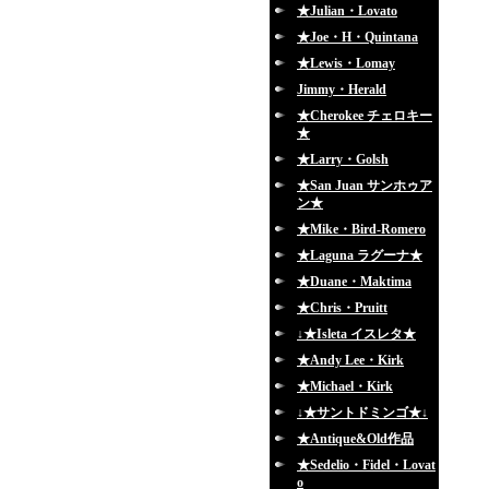
★Julian・Lovato
★Joe・H・Quintana
★Lewis・Lomay
Jimmy・Herald
★Cherokee チェロキー
★
★Larry・Golsh
★San Juan サンホゥア
ン★
★Mike・Bird-Romero
★Laguna ラグーナ★
★Duane・Maktima
★Chris・Pruitt
↓★Isleta イスレタ★
★Andy Lee・Kirk
★Michael・Kirk
↓★サントドミンゴ★↓
★Antique&Old作品
★Sedelio・Fidel・Lovat
o