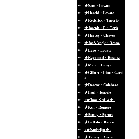
★Sam・Lovato
★Harold・Lovato
★Roderick・Tenorio
★Joseph・D・Coriz
★Harvey・Chavez
★Joe&Angle・Reano
★Lupe・Lovato
★Raymond・Rosetta
★Mary・Tafoya
★Gilbert・Dino・Garci
a
★Dorene・Calabaza
★Paul・Tenorio
↓★Taos タオス★↓
★Ken・Romero
★Sonny・Spruce
★Buffalo・Dancer
↓★SanFelipe★↓
★Timmy・Yazzie