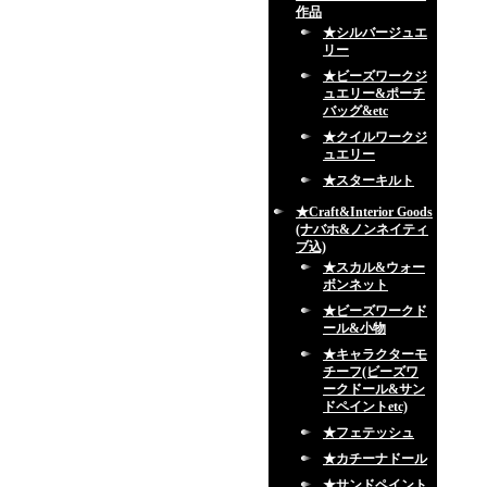
作品
★シルバージュエ
リー
★ビーズワークジ
ュエリー&ポーチ
バッグ&etc
★クイルワークジ
ュエリー
★スターキルト
★Craft&Interior Goods
(ナバホ&ノンネイティ
ブ込)
★スカル&ウォー
ボンネット
★ビーズワークド
ール&小物
★キャラクターモ
チーフ(ビーズワ
ークドール&サン
ドペイントetc)
★フェテッシュ
★カチーナドール
★サンドペイント