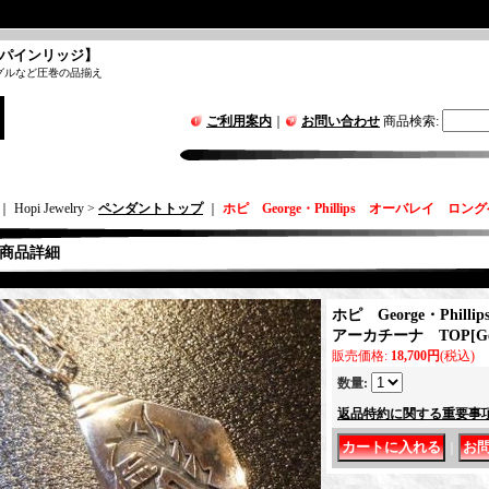
パインリッジ】
グルなど圧巻の品揃え
ご利用案内
｜
お問い合わせ
商品検索
:
｜ Hopi Jewelry >
ペンダントトップ
｜
ホピ George・Phillips オーバレイ ロ
商品詳細
ホピ George・Phi
アーカチーナ TOP
[
G
販売価格
:
18,700円
(税込)
数量
:
返品特約に関する重要事
｜