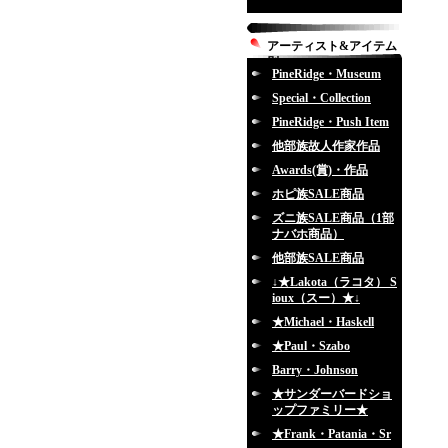
アーティスト&アイテム
別
PineRidge・Museum
Special・Collection
PineRidge・Push Item
他部族故人作家作品
Awards(賞)・作品
ホピ族SALE商品
ズニ族SALE商品（1部
ナバホ商品）
他部族SALE商品
↓★Lakota（ラコタ） S
ioux（スー）★↓
★Michael・Haskell
★Paul・Szabo
Barry・Johnson
★サンダーバードショ
ップファミリー★
★Frank・Patania・Sr