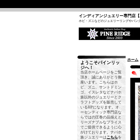
インディアンジュエリー専門店【
ホピ・ズニなどのジュエリーリングやバン
ホーム
ようこそパインリッ
ジへ！
当店ホームページをご覧
頂き、誠にありがとう御
座います。こちらはホ
ピ、ズニ、サントドミン
ゴ、イスレタなどナバホ
族以外のジュエリーとク
ラフトグッズを販売して
いるHPになります。オ
ーセンティック専門店な
らではの圧巻の品揃えと
リーズナブルなプライス
でご提供できるように心
がけております。ナバホ
族ジュエリーは
こちら
を