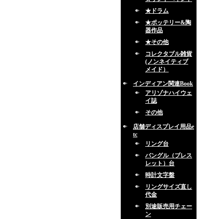
★ドラム
★ポッテリー&陶
器作品
★その他
コレクタブル雑貨
(ノンネイティブ
メイド）
インディアン関連Book
アリゾナハイウェ
イ誌
その他
店舗ディスプレイ用品e
tc
リング台
バングル（ブレス
レット）台
時計文字盤
リングサイズ直し
代金
別途販売用チェー
ン