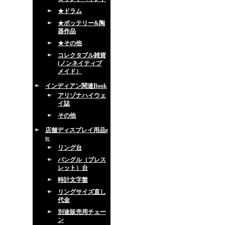
★ドラム
★ポッテリー&陶
器作品
★その他
コレクタブル雑貨
(ノンネイティブ
メイド）
インディアン関連Book
アリゾナハイウェ
イ誌
その他
店舗ディスプレイ用品e
tc
リング台
バングル（ブレス
レット）台
時計文字盤
リングサイズ直し
代金
別途販売用チェー
ン