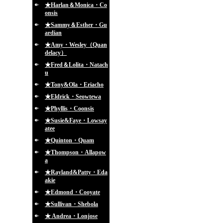
★Harlan＆Monica・Co
onsis
★Sammy＆Esther・Gu
ardian
★Amy・Wesley（Quan
delacy）
★Fred＆Lolita・Natach
u
★Tony&Ola・Eriacho
★Eldrick・Seowtewa
★Phyllis・Coonsis
★Susie&Faye・Lowsay
atee
★Quinton・Quam
★Thompson・Allapow
a
★Rayland&Patty・Eda
akie
★Edmond・Cooyate
★Sullivan・Shebola
★ Andrea・Lonjose