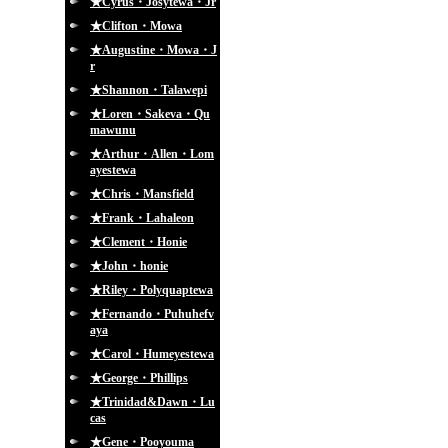
★Cyrus・Josytewa・Jr
★Clifton・Mowa
★Augustine・Mowa・J
r
★Shannon・Talawepi
★Loren・Sakeva・Qu
mawunu
★Arthur・Allen・Lom
ayestewa
★Chris・Mansfield
★Frank・Lahaleon
★Clement・Honie
★John・honie
★Riley・Polyquaptewa
★Fernando・Puhuhefv
aya
★Carol・Humeyestewa
★George・Phillips
★Trinidad&Dawn・Lu
cas
★Gene・Pooyouma