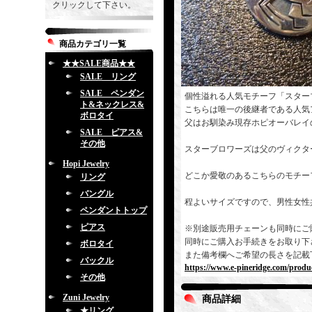
クリックして下さい。
商品カテゴリ一覧
★★SALE商品★★
SALE リング
SALE ペンダン
個性溢れる人気モチーフ「スター
ト&ネックレス&
こちらは唯一の後継者である人気
ボロタイ
父はお馴染み現存ホピオーバレイ
SALE ピアス&
その他
スターブロワーズは父のヴィクタ
Hopi Jewelry
どこか愛敬のあるこちらのモチー
リング
バングル
程よいサイズですので、男性女性
ペンダントトップ
ピアス
※別途販売用チェーンも同時にご
同時にご購入お手続きをお取り下
ボロタイ
また備考欄へご希望の長さを記載
バックル
https://www.e-pineridge.com/produc
その他
Zuni Jewelry
商品詳細
★リング