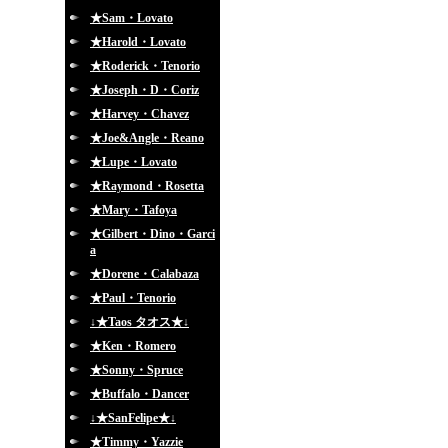
★Sam・Lovato
★Harold・Lovato
★Roderick・Tenorio
★Joseph・D・Coriz
★Harvey・Chavez
★Joe&Angle・Reano
★Lupe・Lovato
★Raymond・Rosetta
★Mary・Tafoya
★Gilbert・Dino・Garci
a
★Dorene・Calabaza
★Paul・Tenorio
↓★Taos タオス★↓
★Ken・Romero
★Sonny・Spruce
★Buffalo・Dancer
↓★SanFelipe★↓
★Timmy・Yazzie