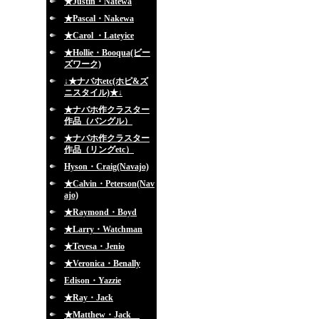
★Justin・Natewa
★Pascal・Nakewa
★Carol ・Lateyice
★Hollie・Booqua(ビー
ズワーク)
↓★ナバホetc(ホピ&ズ
ニスタイル)★↓
★ナバホ作クラスター
作品（バングル）
★ナバホ作クラスター
作品（リングetc）
Hyson・Craig(Navajo)
★Calvin・Peterson(Nav
ajo)
★Raymond・Boyd
★Larry・Watchman
★Tevesa・Jenio
★Veronica・Benally
Edison・Yazzie
★Ray・Jack
★Matthew・Jack