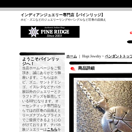
インディアンジュエリー専門店【パインリッジ】
ホピ・ズニなどのジュエリーリングやバングルなど圧巻の品揃え
ホーム
｜ Hopi Jewelry >
ペンダントトッ
ようこそパインリッ
ジへ！
当店ホームページをご覧
商品詳細
頂き、誠にありがとう御
座います。こちらはホ
ピ、ズニ、サントドミン
ゴ、イスレタなどナバホ
族以外のジュエリーとク
ラフトグッズを販売して
いるHPになります。オ
ーセンティック専門店な
らではの圧巻の品揃えと
リーズナブルなプライス
でご提供できるように心
がけております。ナバホ
族ジュエリーは
こちら
を