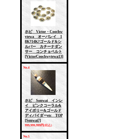
ホピ Victor・Coochw
ytewa オーバレイ 1
8K?14K?ゴールド&シ
ルバー カチーナダン
サー コンチョベルト
[VictorCoochwytewa13]
No.4
ホピ Sonwai インレ
イ ピンクコーラル&
アイボリー&ゴールド
ディバイダーetc TOP
[Sonwai7]
999,999,999円
(税込)
No.5