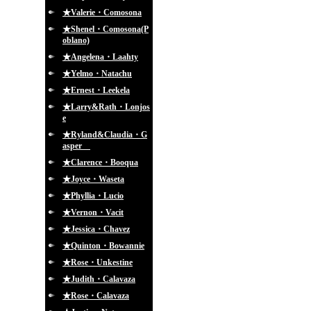
★Valerie・Comosona
★Shenel・Comosona(P
oblano)
★Angelena・Laahty
★Yelmo・Natachu
★Ernest・Leekela
★Larry&Rath・Lonjos
e
★Ryland&Claudia・G
asper
★Clarence・Booqua
★Joyce・Waseta
★Phyllia・Lucio
★Vernon・Vacit
★Jessica・Chavez
★Quinton・Bowannie
★Rose・Unkestine
★Judith・Calavaza
★Rose・Calavaza