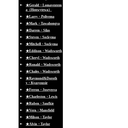
★Gerald・Lomaventem
a（Honwytewa）
★Larry・Polivema
★Mark・Tawahongva
★Darren・Silas
★Steven・Sockyma
★Mitchell・Sockyma
★Eddison・Wadsworth
★Cheryl・Wadsworth
★Ronald・Wadsworth
★Chales・Wadsworth
★Raymond&Doroth
y・Kyasyousie
★Ferron・Joseyesva
★Charleston・Lewis
★Ruben・Saufkie
★Vern・Mansfield
★Milson・Taylor
★Alvin・Taylor