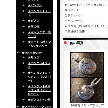
TOP部サイズ（上バチカン除く）
★バングル
全長サイズ
:
★ペンダントトッ
プ
付属チェーン
:
★ピアス
ホールマーク
:
管理番号（商品番号ではありませ
★その他
消費税抜き価格
:
★キャラクターモ
チーフ
★ニードルポイン
他の写真
ト&クラスター
★Other Jewelry
★リング
★バングル&ブレ
ス
★ペンダント&ネ
ックレス（シルバ
ー）
★ペンダント&ネ
ックレス（ノンシ
ルバー）
★ピアス&その他
(画像をクリックすると大
★スー&シャイアンetc