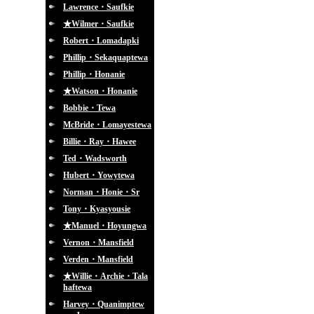
Lawrence・Saufkie
★Wilmer・Saufkie
Robert・Lomadapki
Phillip・Sekaquaptewa
Phillip・Honanie
★Watson・Honanie
Bobbie・Tewa
McBride・Lomayestewa
Billie・Ray・Hawee
Ted・Wadsworth
Hubert・Yowytewa
Norman・Honie・Sr
Tony・Kyasyousie
★Manuel・Hoyungwa
Vernon・Mansfield
Verden・Mansfield
★Willie・Archie・Tala
haftewa
Harvey・Quanimptew