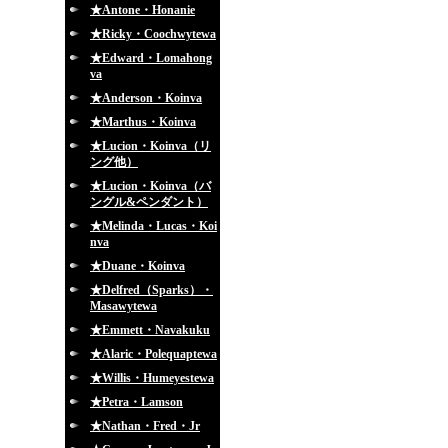
★Antone・Honanie
★Ricky・Coochwytewa
★Edward・Lomahong
va
★Anderson・Koinva
★Marthus・Koinva
★Lucion・Koinva（リ
ング他）
★Lucion・Koinva（バ
ングル&ペンダント）
★Melinda・Lucas・Koi
nva
★Duane・Koinva
★Delfred（Sparks）・
Masawytewa
★Emmett・Navakuku
★Alaric・Polequaptewa
★Willis・Humeyestewa
★Petra・Lamson
★Nathan・Fred・Jr