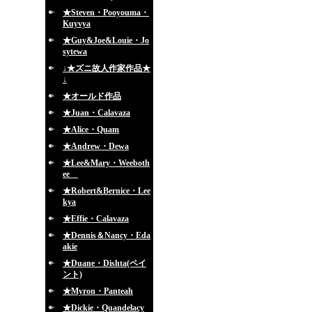
★Steven・Pooyouma・
Kuyvya
★Guy&Joe&Louie・Jo
sytewa
↓★ズニ故人作家作品★
↓
★オールド作品
★Juan・Calavaza
★Alice・Quam
★Andrew・Dewa
★Lee&Mary・Weeboth
ee
★Robert&Bernice・Lee
kya
★Effie・Calavaza
★Dennis＆Nancy・Eda
akie
★Duane・Dishta(ペイ
ント)
★Myron・Panteah
★Dickie・Quandelacy