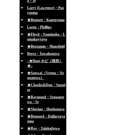
a・Jr
Larry (Lawrence)・Poo
youma
★Bennett・Kagenvema
Loren・Phillips
★Floyd・Namingha・L
omakuyvaya
★Benjamin・Mansfield
Berra・Tawahongva
↓★Hopi ホピ（現存）
★↓
★Sonwai（Verma・Ne
quatewa）
★Charles&Don・Suppl
ee
★Raymond・Sequapte
wa・Sr
★Sherian・Honhongva
★Bennard・Dallasvuya
oma
★Roy・Talahaftewa