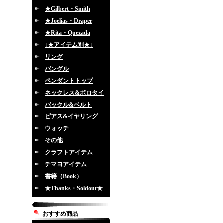
★Gilbert・Smith
★Joelias・Draper
★Rita・Quezada
↓★アイテム別★↓
リング
バングル
ペンダントトップ
ネックレス&ボロタイ
バックル&ベルト
ピアス&イヤリング
ウォッチ
その他
クラフトアイテム
チマヨアイテム
書籍（Book）
★Thanks・Soldout★
おすすめ商品