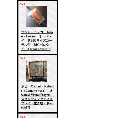
No.1
サントドミンゴ Julia
n・Lovato オーバレ
イ 超BIGサイズコー
ラル付 BIGボロタ
イ
[JulianLovato13]
No.2
ホピ Michael・Kaboti
e（Lomawywesa） A
watovi Visual Prayers
スタンディングディス
プレイ（置き物）
[kab
otie17]
No.3