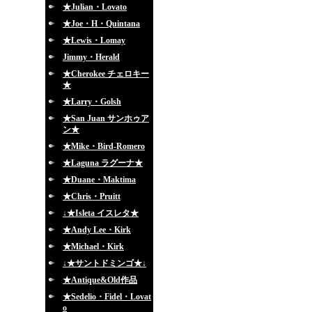
★Julian・Lovato
★Joe・H・Quintana
★Lewis・Lomay
Jimmy・Herald
★Cherokee チェロキー
★
★Larry・Golsh
★San Juan サンホゥア
ン★
★Mike・Bird-Romero
★Laguna ラグーナ★
★Duane・Maktima
★Chris・Pruitt
↓★Isleta イスレタ★
★Andy Lee・Kirk
★Michael・Kirk
↓★サントドミンゴ★↓
★Antique&Old作品
★Sedelio・Fidel・Lovat
o