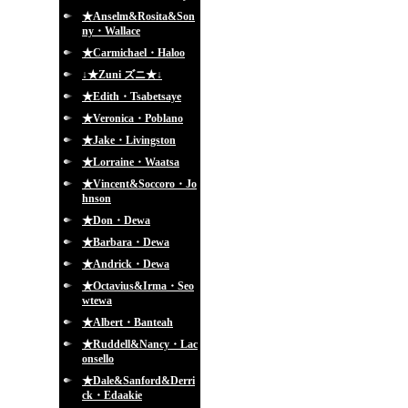
★Anselm&Rosita&Son
ny・Wallace
★Carmichael・Haloo
↓★Zuni ズニ★↓
★Edith・Tsabetsaye
★Veronica・Poblano
★Jake・Livingston
★Lorraine・Waatsa
★Vincent&Soccoro・Jo
hnson
★Don・Dewa
★Barbara・Dewa
★Andrick・Dewa
★Octavius&Irma・Seo
wtewa
★Albert・Banteah
★Ruddell&Nancy・Lac
onsello
★Dale&Sanford&Derri
ck・Edaakie