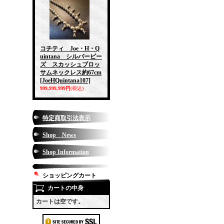
コチティ Joe・H・Q
uintana シルバービー
ズ スカッシュブロッ
サムネックレス約67cm
[JoeHQuintana107]
999,999,999円
(税込)
特定商取引法表示
Shop News
Shop Information
ショッピングカート
カートの中身
カートは空です。