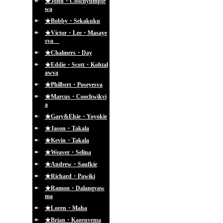
★John・Coochyumpte
wa
★Bobby・Sekakuku
★Victor・Lee・Masaye
sva
★Chalmers・Day
★Eddie・Scott・Kohtal
awva
★Philbert・Poseyesva
★Marcus・Coochwikvi
a
★Gary&Elsie・Yoyokie
★Jason・Takala
★Kevin・Takala
★Weaver・Selina
★Andrew・Saufkie
★Richard・Pawiki
★Ramon・Dalangyaw
ma
★Loren・Maha
★Brian・Kagenvema