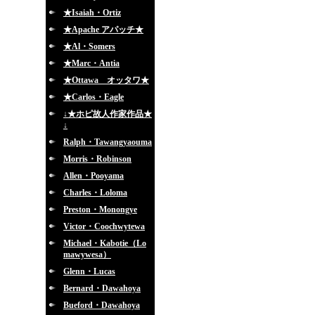
★Isaiah・Ortiz
★Apache アパッチ★
★Al・Somers
★Marc・Antia
★Ottawa オッタワ★
★Carlos・Eagle
↓★ホピ故人作家作品★
↓
Ralph・Tawangyaouma
Morris・Robinson
Allen・Pooyama
Charles・Loloma
Preston・Monongye
Victor・Coochwytewa
Michael・Kabotie（Lo
mawywesa）
Glenn・Lucas
Bernard・Dawahoya
Bueford・Dawahoya