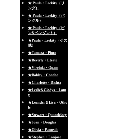
★ Paula・Leekity（リ
ング）
★ Paula・Leekity（バ
ングル）
★ Paula・Leekity（ピ
ン&ペンダント）
★Paula・Leekity（その
他）
★Tamara・Pinto
★Beverly・Etsate
★Virginia・Quam
★Bobby・Concho
★Charlotte・Dishta
★Leslie&Gladys・Lam
y
★Leander＆Lisa・Otho
le
★Stewart・Quandelacy
★Joan・Douglas
★Olivia・Panteah
★Stephen・Lonjose