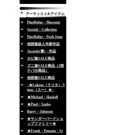
アーティスト&アイテム
別
PineRidge・Museum
Special・Collection
PineRidge・Push Item
他部族故人作家作品
Awards(賞)・作品
ホピ族SALE商品
ズニ族SALE商品（1部
ナバホ商品）
他部族SALE商品
↓★Lakota（ラコタ） S
ioux（スー）★↓
★Michael・Haskell
★Paul・Szabo
Barry・Johnson
★サンダーバードショ
ップファミリー★
★Frank・Patania・Sr