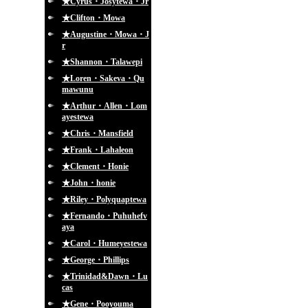
★Cyrus・Josytewa・Jr
★Clifton・Mowa
★Augustine・Mowa・J
r
★Shannon・Talawepi
★Loren・Sakeva・Qu
mawunu
★Arthur・Allen・Lom
ayestewa
★Chris・Mansfield
★Frank・Lahaleon
★Clement・Honie
★John・honie
★Riley・Polyquaptewa
★Fernando・Puhuhefv
aya
★Carol・Humeyestewa
★George・Phillips
★Trinidad&Dawn・Lu
cas
★Gene・Pooyouma