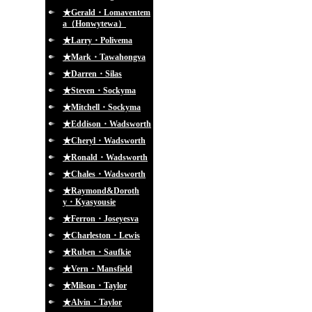
★Gerald・Lomaventem
a（Honwytewa）
★Larry・Polivema
★Mark・Tawahongva
★Darren・Silas
★Steven・Sockyma
★Mitchell・Sockyma
★Eddison・Wadsworth
★Cheryl・Wadsworth
★Ronald・Wadsworth
★Chales・Wadsworth
★Raymond&Doroth
y・Kyasyousie
★Ferron・Joseyesva
★Charleston・Lewis
★Ruben・Saufkie
★Vern・Mansfield
★Milson・Taylor
★Alvin・Taylor