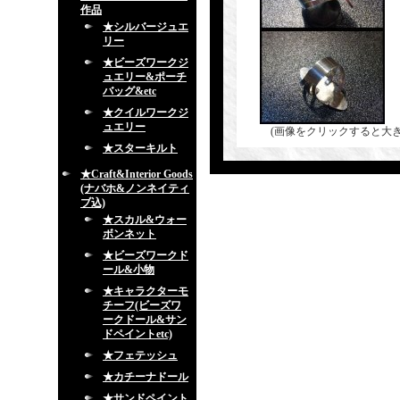
作品
★シルバージュエ
リー
★ビーズワークジ
ュエリー&ポーチ
バッグ&etc
★クイルワークジ
ュエリー
(画像をクリックすると大
★スターキルト
★Craft&Interior Goods
(ナバホ&ノンネイティ
ブ込)
★スカル&ウォー
ボンネット
★ビーズワークド
ール&小物
★キャラクターモ
チーフ(ビーズワ
ークドール&サン
ドペイントetc)
★フェテッシュ
★カチーナドール
★サンドペイント