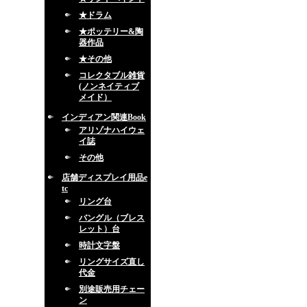
★ドラム
★ポッテリー&陶
器作品
★その他
コレクタブル雑貨
(ノンネイティブ
メイド）
インディアン関連Book
アリゾナハイウェ
イ誌
その他
店舗ディスプレイ用品e
tc
リング台
バングル（ブレス
レット）台
時計文字盤
リングサイズ直し
代金
別途販売用チェー
ン