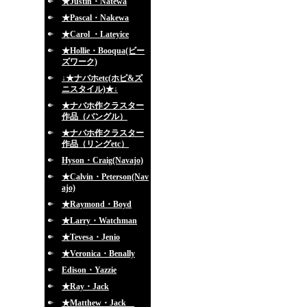
★Justin・Natewa
★Pascal・Nakewa
★Carol ・Lateyice
★Hollie・Booqua(ビー
ズワーク)
↓★ナバホetc(ホピ&ズ
ニスタイル)★↓
★ナバホ作クラスター
作品（バングル）
★ナバホ作クラスター
作品（リングetc）
Hyson・Craig(Navajo)
★Calvin・Peterson(Nav
ajo)
★Raymond・Boyd
★Larry・Watchman
★Tevesa・Jenio
★Veronica・Benally
Edison・Yazzie
★Ray・Jack
★Matthew・Jack