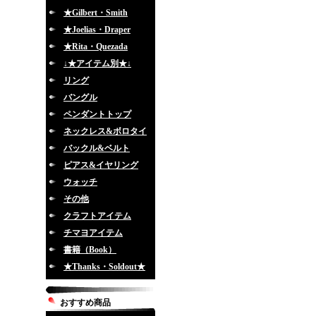
★Gilbert・Smith
★Joelias・Draper
★Rita・Quezada
↓★アイテム別★↓
リング
バングル
ペンダントトップ
ネックレス&ボロタイ
バックル&ベルト
ピアス&イヤリング
ウォッチ
その他
クラフトアイテム
チマヨアイテム
書籍（Book）
★Thanks・Soldout★
おすすめ商品