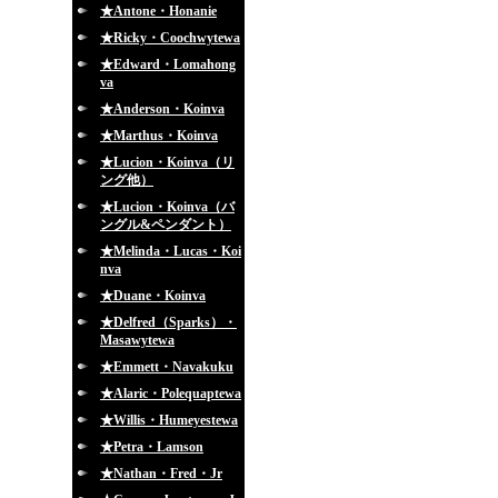
★Antone・Honanie
★Ricky・Coochwytewa
★Edward・Lomahong
va
★Anderson・Koinva
★Marthus・Koinva
★Lucion・Koinva（リ
ング他）
★Lucion・Koinva（バ
ングル&ペンダント）
★Melinda・Lucas・Koi
nva
★Duane・Koinva
★Delfred（Sparks）・
Masawytewa
★Emmett・Navakuku
★Alaric・Polequaptewa
★Willis・Humeyestewa
★Petra・Lamson
★Nathan・Fred・Jr