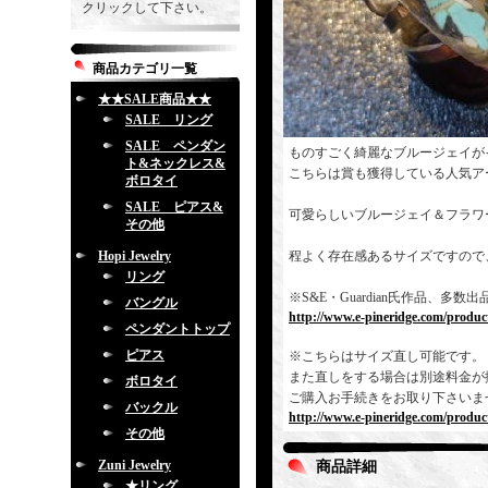
クリックして下さい。
商品カテゴリ一覧
★★SALE商品★★
SALE リング
SALE ペンダン
ものすごく綺麗なブルージェイが
ト&ネックレス&
こちらは賞も獲得している人気ア
ボロタイ
SALE ピアス&
可愛らしいブルージェイ＆フラワ
その他
Hopi Jewelry
程よく存在感あるサイズですので
リング
※S&E・Guardian氏作品、
バングル
http://www.e-pineridge.com/produc
ペンダントトップ
ピアス
※こちらはサイズ直し可能です。
また直しをする場合は別途料金が
ボロタイ
ご購入お手続きをお取り下さいま
バックル
http://www.e-pineridge.com/produc
その他
Zuni Jewelry
商品詳細
★リング