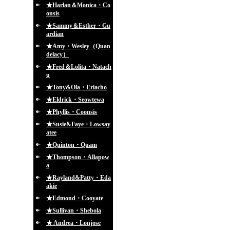
★Harlan＆Monica・Co
onsis
★Sammy＆Esther・Gu
ardian
★Amy・Wesley（Quan
delacy）
★Fred＆Lolita・Natach
u
★Tony&Ola・Eriacho
★Eldrick・Seowtewa
★Phyllis・Coonsis
★Susie&Faye・Lowsay
atee
★Quinton・Quam
★Thompson・Allapow
a
★Rayland&Patty・Eda
akie
★Edmond・Cooyate
★Sullivan・Shebola
★ Andrea・Lonjose