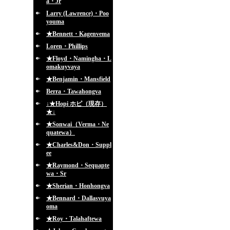
a・Jr
Larry (Lawrence)・Poo
youma
★Bennett・Kagenvema
Loren・Phillips
★Floyd・Namingha・L
omakuyvaya
★Benjamin・Mansfield
Berra・Tawahongva
↓★Hopi ホピ（現存）
★↓
★Sonwai（Verma・Ne
quatewa）
★Charles&Don・Suppl
ee
★Raymond・Sequapte
wa・Sr
★Sherian・Honhongva
★Bennard・Dallasvuya
oma
★Roy・Talahaftewa