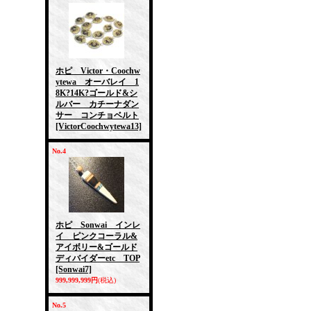
ホピ Victor・Coochw
ytewa オーバレイ 1
8K?14K?ゴールド&シ
ルバー カチーナダン
サー コンチョベルト
[VictorCoochwytewa13]
No.4
ホピ Sonwai インレ
イ ピンクコーラル&
アイボリー&ゴールド
ディバイダーetc TOP
[Sonwai7]
999,999,999円
(税込)
No.5