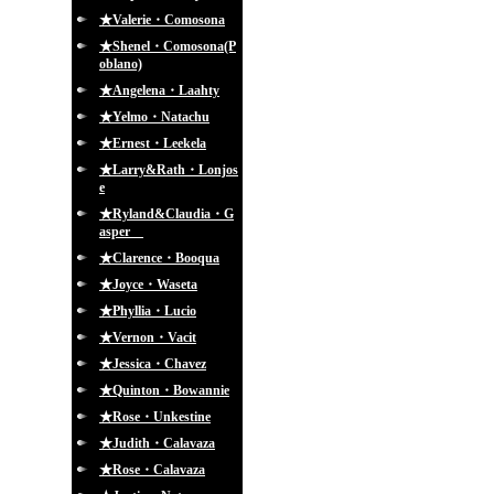
★Valerie・Comosona
★Shenel・Comosona(P
oblano)
★Angelena・Laahty
★Yelmo・Natachu
★Ernest・Leekela
★Larry&Rath・Lonjos
e
★Ryland&Claudia・G
asper
★Clarence・Booqua
★Joyce・Waseta
★Phyllia・Lucio
★Vernon・Vacit
★Jessica・Chavez
★Quinton・Bowannie
★Rose・Unkestine
★Judith・Calavaza
★Rose・Calavaza