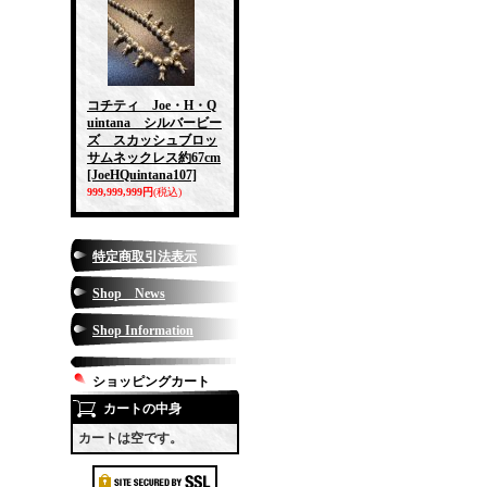
コチティ Joe・H・Q
uintana シルバービー
ズ スカッシュブロッ
サムネックレス約67cm
[JoeHQuintana107]
999,999,999円
(税込)
特定商取引法表示
Shop News
Shop Information
ショッピングカート
カートの中身
カートは空です。