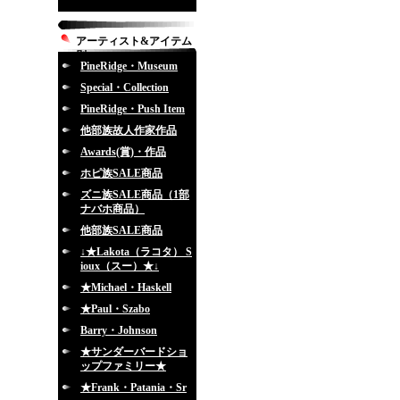
アーティスト&アイテム
別
PineRidge・Museum
Special・Collection
PineRidge・Push Item
他部族故人作家作品
Awards(賞)・作品
ホピ族SALE商品
ズニ族SALE商品（1部
ナバホ商品）
他部族SALE商品
↓★Lakota（ラコタ） S
ioux（スー）★↓
★Michael・Haskell
★Paul・Szabo
Barry・Johnson
★サンダーバードショ
ップファミリー★
★Frank・Patania・Sr