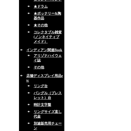
★ドラム
★ポッテリー&陶
器作品
★その他
コレクタブル雑貨
(ノンネイティブ
メイド）
インディアン関連Book
アリゾナハイウェ
イ誌
その他
店舗ディスプレイ用品e
tc
リング台
バングル（ブレス
レット）台
時計文字盤
リングサイズ直し
代金
別途販売用チェー
ン