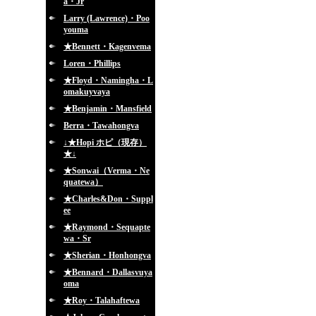
a・Jr
Larry (Lawrence)・Poo
youma
★Bennett・Kagenvema
Loren・Phillips
★Floyd・Namingha・L
omakuyvaya
★Benjamin・Mansfield
Berra・Tawahongva
↓★Hopi ホピ（現存）
★↓
★Sonwai（Verma・Ne
quatewa）
★Charles&Don・Suppl
ee
★Raymond・Sequapte
wa・Sr
★Sherian・Honhongva
★Bennard・Dallasvuya
oma
★Roy・Talahaftewa