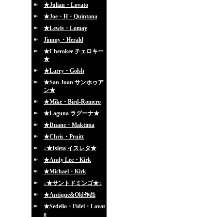
★Julian・Lovato
★Joe・H・Quintana
★Lewis・Lomay
Jimmy・Herald
★Cherokee チェロキー
★
★Larry・Golsh
★San Juan サンホゥア
ン★
★Mike・Bird-Romero
★Laguna ラグーナ★
★Duane・Maktima
★Chris・Pruitt
↓★Isleta イスレタ★
★Andy Lee・Kirk
★Michael・Kirk
↓★サントドミンゴ★↓
★Antique&Old作品
★Sedelio・Fidel・Lovat
o