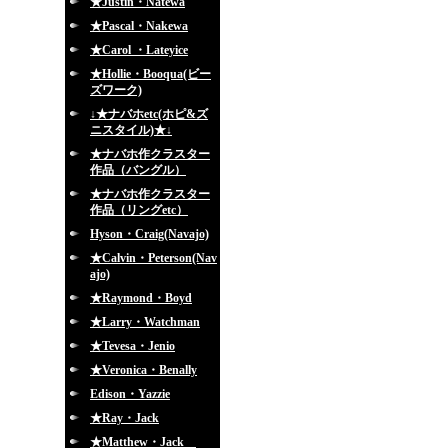
★Justin・Natewa
★Pascal・Nakewa
★Carol ・Lateyice
★Hollie・Booqua(ビー
ズワーク)
↓★ナバホetc(ホピ&ズ
ニスタイル)★↓
★ナバホ作クラスター
作品（バングル）
★ナバホ作クラスター
作品（リングetc）
Hyson・Craig(Navajo)
★Calvin・Peterson(Nav
ajo)
★Raymond・Boyd
★Larry・Watchman
★Tevesa・Jenio
★Veronica・Benally
Edison・Yazzie
★Ray・Jack
★Matthew・Jack