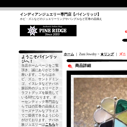
インディアンジュエリー専門店【パインリッジ】
ホピ・ズニなどのジュエリーリングやバングルなど圧巻の品揃え
ホーム
｜ Zuni Jewelry >
★リング
｜
ズニ
ようこそパインリッ
ジへ！
当店ホームページをご覧
商品詳細
頂き、誠にありがとう御
座います。こちらはホ
ピ、ズニ、サントドミン
ゴ、イスレタなどナバホ
族以外のジュエリーとク
ラフトグッズを販売して
いるHPになります。オ
ーセンティック専門店な
らではの圧巻の品揃えと
リーズナブルなプライス
でご提供できるように心
がけております。ナバホ
族ジュエリーは
こちら
を