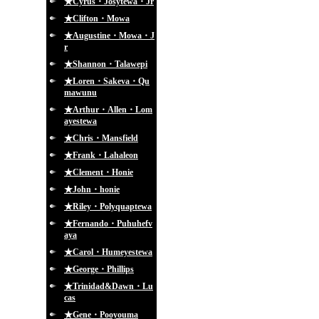
★Cyrus・Josytewa・Jr
★Clifton・Mowa
★Augustine・Mowa・J
r
★Shannon・Talawepi
★Loren・Sakeva・Qu
mawunu
★Arthur・Allen・Lom
ayestewa
★Chris・Mansfield
★Frank・Lahaleon
★Clement・Honie
★John・honie
★Riley・Polyquaptewa
★Fernando・Puhuhefv
aya
★Carol・Humeyestewa
★George・Phillips
★Trinidad&Dawn・Lu
cas
★Gene・Pooyouma