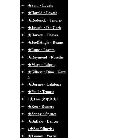
★Sam・Lovato
★Harold・Lovato
★Roderick・Tenorio
★Joseph・D・Coriz
★Harvey・Chavez
★Joe&Angle・Reano
★Lupe・Lovato
★Raymond・Rosetta
★Mary・Tafoya
★Gilbert・Dino・Garci
a
★Dorene・Calabaza
★Paul・Tenorio
↓★Taos タオス★↓
★Ken・Romero
★Sonny・Spruce
★Buffalo・Dancer
↓★SanFelipe★↓
★Timmy・Yazzie