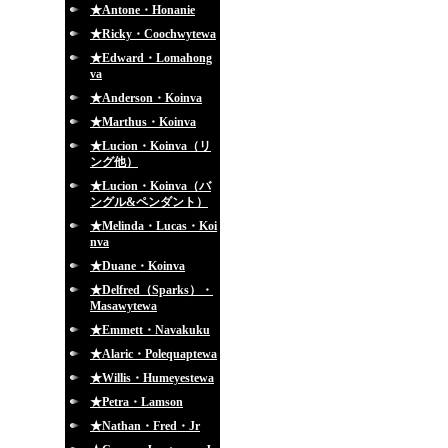
★Antone・Honanie
★Ricky・Coochwytewa
★Edward・Lomahong
va
★Anderson・Koinva
★Marthus・Koinva
★Lucion・Koinva（リ
ング他）
★Lucion・Koinva（バ
ングル&ペンダント）
★Melinda・Lucas・Koi
nva
★Duane・Koinva
★Delfred（Sparks）・
Masawytewa
★Emmett・Navakuku
★Alaric・Polequaptewa
★Willis・Humeyestewa
★Petra・Lamson
★Nathan・Fred・Jr