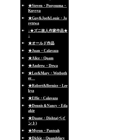
★Steven・Pooyouma・
Kuyvya
★Guy&Joe&Louie・Jo
sytewa
↓★ズニ故人作家作品★
↓
★オールド作品
★Juan・Calavaza
★Alice・Quam
★Andrew・Dewa
★Lee&Mary・Weeboth
ee
★Robert&Bernice・Lee
kya
★Effie・Calavaza
★Dennis＆Nancy・Eda
akie
★Duane・Dishta(ペイ
ント)
★Myron・Panteah
★Dickie・Quandelacy