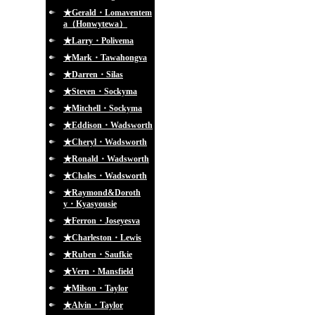
★Gerald・Lomaventem
a（Honwytewa）
★Larry・Polivema
★Mark・Tawahongva
★Darren・Silas
★Steven・Sockyma
★Mitchell・Sockyma
★Eddison・Wadsworth
★Cheryl・Wadsworth
★Ronald・Wadsworth
★Chales・Wadsworth
★Raymond&Doroth
y・Kyasyousie
★Ferron・Joseyesva
★Charleston・Lewis
★Ruben・Saufkie
★Vern・Mansfield
★Milson・Taylor
★Alvin・Taylor