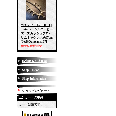
コチティ Joe・H・Q
uintana シルバービー
ズ スカッシュブロッ
サムネックレス約67cm
[JoeHQuintana107]
999,999,999円
(税込)
特定商取引法表示
Shop News
Shop Information
ショッピングカート
カートの中身
カートは空です。