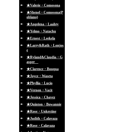
★Valerie・Comosona
★Shenel・Comosona(P
oblano)
★Angelena・Laahty
★Yelmo・Natachu
★Ernest・Leekela
★Larry&Rath・Lonjos
e
★Ryland&Claudia・G
asper
★Clarence・Booqua
★Joyce・Waseta
★Phyllia・Lucio
★Vernon・Vacit
★Jessica・Chavez
★Quinton・Bowannie
★Rose・Unkestine
★Judith・Calavaza
★Rose・Calavaza