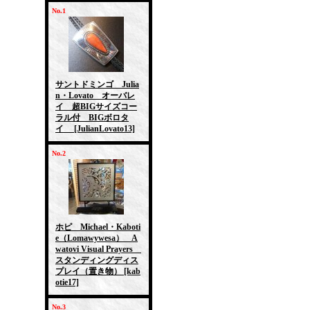
No.1
サントドミンゴ Julia
n・Lovato オーバレ
イ 超BIGサイズコー
ラル付 BIGボロタ
イ
[JulianLovato13]
No.2
ホピ Michael・Kaboti
e（Lomawywesa） A
watovi Visual Prayers
スタンディングディス
プレイ（置き物）
[kab
otie17]
No.3