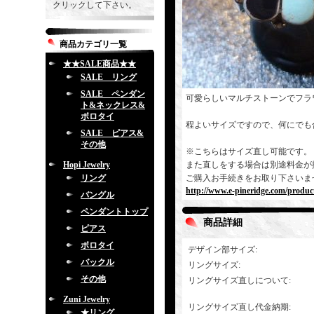
クリックして下さい。
商品カテゴリ一覧
★★SALE商品★★
SALE リング
SALE ペンダン
可愛らしいマルチストーンでフラ
ト&ネックレス&
ボロタイ
程よいサイズですので、何にでも
SALE ピアス&
その他
※こちらはサイズ直し可能です。
Hopi Jewelry
また直しをする場合は別途料金が
リング
ご購入お手続きをお取り下さいま
http://www.e-pineridge.com/produc
バングル
ペンダントトップ
商品詳細
ピアス
ボロタイ
デザイン部サイズ
:
バックル
リングサイズ
:
その他
リングサイズ直しについて
:
Zuni Jewelry
リングサイズ直し代金納期
:
★リング