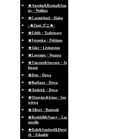
★Anselm&Rosita&Son
ny・Wallace
★Carmichael・Haloo
↓★Zuni ズニ★↓
★Edith・Tsabetsaye
★Veronica・Poblano
★Jake・Livingston
★Lorraine・Waatsa
★Vincent&Soccoro・Jo
hnson
★Don・Dewa
★Barbara・Dewa
★Andrick・Dewa
★Octavius&Irma・Seo
wtewa
★Albert・Banteah
★Ruddell&Nancy・Lac
onsello
★Dale&Sanford&Derri
ck・Edaakie