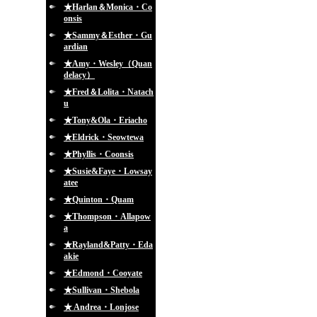
★Harlan＆Monica・Co
onsis
★Sammy＆Esther・Gu
ardian
★Amy・Wesley（Quan
delacy）
★Fred＆Lolita・Natach
u
★Tony&Ola・Eriacho
★Eldrick・Seowtewa
★Phyllis・Coonsis
★Susie&Faye・Lowsay
atee
★Quinton・Quam
★Thompson・Allapow
a
★Rayland&Patty・Eda
akie
★Edmond・Cooyate
★Sullivan・Shebola
★ Andrea・Lonjose