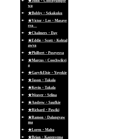
★John・Coochyumpte
wa
★Bobby・Sekakuku
★Victor・Lee・Masaye
sva
★Chalmers・Day
★Eddie・Scott・Kohtal
awva
★Philbert・Poseyesva
★Marcus・Coochwikvi
a
★Gary&Elsie・Yoyokie
★Jason・Takala
★Kevin・Takala
★Weaver・Selina
★Andrew・Saufkie
★Richard・Pawiki
★Ramon・Dalangyaw
ma
★Loren・Maha
★Brian・Kagenvema