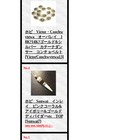
ホピ Victor・Coochw
ytewa オーバレイ 1
8K?14K?ゴールド&シ
ルバー カチーナダン
サー コンチョベルト
[VictorCoochwytewa13]
No.4
ホピ Sonwai インレ
イ ピンクコーラル&
アイボリー&ゴールド
ディバイダーetc TOP
[Sonwai7]
999,999,999円
(税込)
No.5