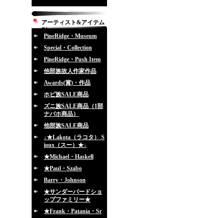
アーティスト&アイテム
別
PineRidge・Museum
Special・Collection
PineRidge・Push Item
他部族故人作家作品
Awards(賞)・作品
ホピ族SALE商品
ズニ族SALE商品（1部
ナバホ商品）
他部族SALE商品
↓★Lakota（ラコタ） S
ioux（スー）★↓
★Michael・Haskell
★Paul・Szabo
Barry・Johnson
★サンダーバードショ
ップファミリー★
★Frank・Patania・Sr