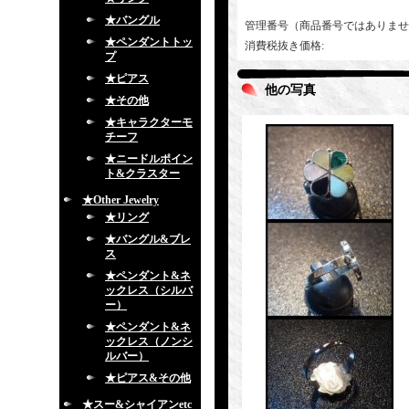
★バングル
管理番号（商品番号ではありませ
★ペンダントトッ
消費税抜き価格
:
プ
★ピアス
他の写真
★その他
★キャラクターモ
チーフ
★ニードルポイン
ト&クラスター
★Other Jewelry
★リング
★バングル&ブレ
ス
★ペンダント&ネ
ックレス（シルバ
ー）
★ペンダント&ネ
ックレス（ノンシ
ルバー）
★ピアス&その他
★スー&シャイアンetc