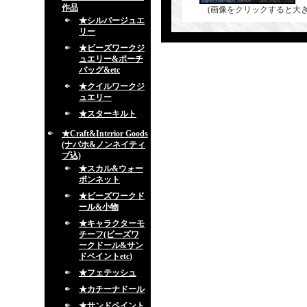
作品
(画像をクリックすると大
★シルバージュエ
リー
★ビーズワークジ
ュエリー&ポーチ
バッグ&etc
★クイルワークジ
ュエリー
★スターキルト
★Craft&Interior Goods
(ナバホ&ノンネイティ
ブ込)
★スカル&ウォー
ボンネット
★ビーズワークド
ール&小物
★キャラクターモ
チーフ(ビーズワ
ークドール&サン
ドペイントetc)
★フェテッシュ
★カチーナドール
★サンドペイント