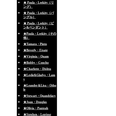
★ Paula・Leekity（リ
ング）
★ Paula・Leekity（バ
ングル）
★ Paula・Leekity（ピ
ン&ペンダント）
★Paula・Leekity（その
他）
★Tamara・Pinto
★Beverly・Etsate
★Virginia・Quam
★Bobby・Concho
★Charlotte・Dishta
★Leslie&Gladys・Lam
y
★Leander＆Lisa・Otho
le
★Stewart・Quandelacy
★Joan・Douglas
★Olivia・Panteah
★Stephen・Lonjose