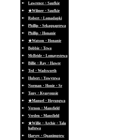
Lawrence・Saufkie
★Wilmer・Saufkie
Robert・Lomadapki
Phillip・Sekaquaptewa
Phillip・Honanie
★Watson・Honanie
Bobbie・Tewa
McBride・Lomayestewa
Billie・Ray・Hawee
Ted・Wadsworth
Hubert・Yowytewa
Norman・Honie・Sr
Tony・Kyasyousie
★Manuel・Hoyungwa
Vernon・Mansfield
Verden・Mansfield
★Willie・Archie・Tala
haftewa
Harvey・Quanimptew