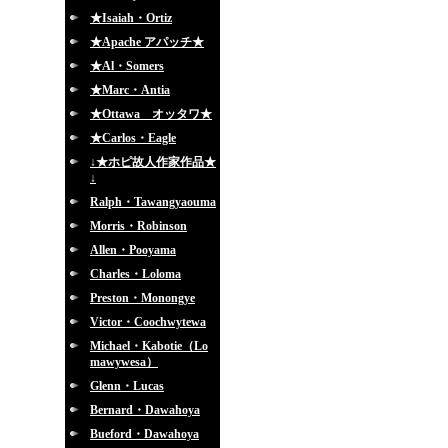
★Isaiah・Ortiz
★Apache アパッチ★
★Al・Somers
★Marc・Antia
★Ottawa オッタワ★
★Carlos・Eagle
↓★ホピ故人作家作品★
↓
Ralph・Tawangyaouma
Morris・Robinson
Allen・Pooyama
Charles・Loloma
Preston・Monongye
Victor・Coochwytewa
Michael・Kabotie（Lo
mawywesa）
Glenn・Lucas
Bernard・Dawahoya
Bueford・Dawahoya