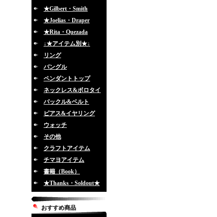
★Gilbert・Smith
★Joelias・Draper
★Rita・Quezada
↓★アイテム別★↓
リング
バングル
ペンダントトップ
ネックレス&ボロタイ
バックル&ベルト
ピアス&イヤリング
ウォッチ
その他
クラフトアイテム
チマヨアイテム
書籍（Book）
★Thanks・Soldout★
おすすめ商品