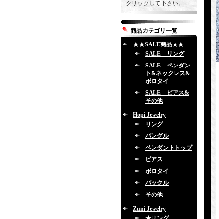
クリックして下さい。
商品カテゴリ一覧
★★SALE商品★★
SALE リング
SALE ペンダン
ト&ネックレス&
ボロタイ
SALE ピアス&
その他
Hopi Jewelry
リング
バングル
ペンダントトップ
ピアス
ボロタイ
バックル
その他
Zuni Jewelry
★リング