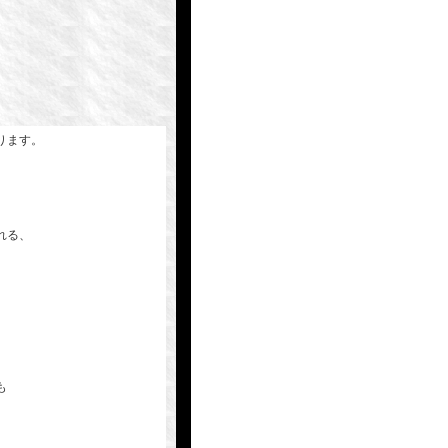
ります。
れる、
、
も