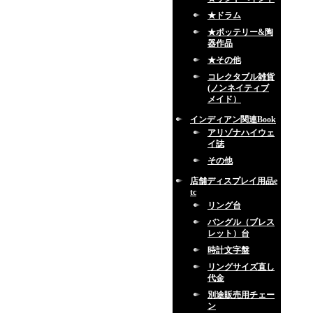
★ドラム
★ポッテリー&陶
器作品
★その他
コレクタブル雑貨
(ノンネイティブ
メイド）
インディアン関連Book
アリゾナハイウェ
イ誌
その他
店舗ディスプレイ用品e
tc
リング台
バングル（ブレス
レット）台
時計文字盤
リングサイズ直し
代金
別途販売用チェー
ン