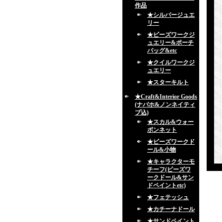
作品
★シルバージュエ
リー
★ビーズワークジ
ュエリー&ポーチ
バッグ&etc
★クイルワークジ
ュエリー
★スターキルト
★Craft&Interior Goods
(ナバホ&ノンネイティ
ブ込)
★スカル&ウォー
ボンネット
★ビーズワークド
ール&小物
★キャラクターモ
チーフ(ビーズワ
ークドール&サン
ドペイントetc)
★フェテッシュ
★カチーナドール
★サンドペイント