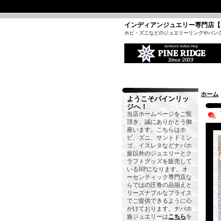
インディアンジュエリー専門店【
ホピ・ズニなどのジュエリーリングやバン
ホーム
ようこそパインリッ
ジへ！
当店ホームページをご覧
頂き、誠にありがとう御
座います。こちらはホ
ピ、ズニ、サントドミン
ゴ、イスレタなどナバホ
族以外のジュエリーとク
ラフトグッズを販売して
いるHPになります。オ
ーセンティック専門店な
らではの圧巻の品揃えと
リーズナブルなプライス
でご提供できるように心
がけております。ナバホ
族ジュエリーは
こちら
を