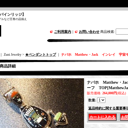
パインリッジ】
グルなど圧巻の品揃え
ご利用案内
｜
お問い合わせ
商品検索
:
｜ Zuni Jewelry >
★ペンダントトップ
｜
ナバホ Matthew・Jack インレイ 宇宙
商品詳細
ナバホ Matthew・
ーフ TOP
[
MatthewJa
販売価格
:
264,000円
(税込)
数量
:
返品特約に関する重要事
｜