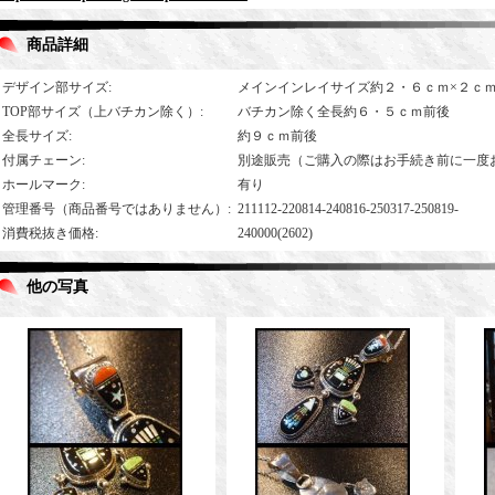
商品詳細
デザイン部サイズ
:
メインインレイサイズ約２・６ｃｍ×２ｃ
TOP部サイズ（上バチカン除く）
:
バチカン除く全長約６・５ｃｍ前後
全長サイズ
:
約９ｃｍ前後
付属チェーン
:
別途販売（ご購入の際はお手続き前に一度
ホールマーク
:
有り
管理番号（商品番号ではありません）
:
211112-220814-240816-250317-250819-
消費税抜き価格
:
240000(2602)
他の写真