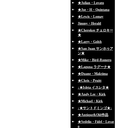
★Julian・Lovato
★Joe・H・Quintana
★Lewis・Lomay
Jimmy・Herald
★Cherokee チェロキー
★
★Larry・Golsh
★San Juan サンホゥア
ン★
★Mike・Bird-Romero
★Laguna ラグーナ★
★Duane・Maktima
★Chris・Pruitt
↓★Isleta イスレタ★
★Andy Lee・Kirk
★Michael・Kirk
↓★サントドミンゴ★↓
★Antique&Old作品
★Sedelio・Fidel・Lovat
o