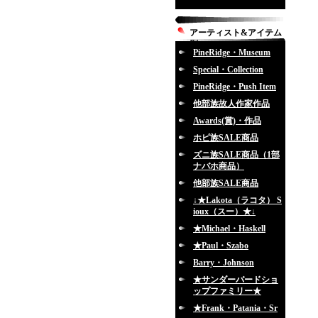
アーティスト&アイテム
別
PineRidge・Museum
Special・Collection
PineRidge・Push Item
他部族故人作家作品
Awards(賞)・作品
ホピ族SALE商品
ズニ族SALE商品（1部
ナバホ商品）
他部族SALE商品
↓★Lakota（ラコタ） S
ioux（スー）★↓
★Michael・Haskell
★Paul・Szabo
Barry・Johnson
★サンダーバードショ
ップファミリー★
★Frank・Patania・Sr