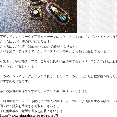
丁寧なインレイワークで宇宙をモチーフにした、ナバホ族のペンダントトップにな
こちらはナバホ族の作品になります。
こちらはナバホ族「Matthew・Jack」の作品となります。
ナバホ族アーティストですが、ズニスタイルの為、こちらに出品しております。
可愛らしい宇宙モチーフで、こちらは氏の作品の中でもオンリーワンの作品と思わ
スペシャル作品となります。
５つのインレイワークがバランス良く、また一つ一つがしっかりと世界観を持った
おすすめの作品です。
存在感抜群のサイズですので、目に引く事、間違い有りません。
※別途販売用チェーンも同時にご購入の際は、以下のURLより該当する金額ページ
同時にご購入お手続きをお取り下さいませ。
また備考欄へご希望の長さを記載下さいませ。
https://www.e-pineridge.com/product-list/73