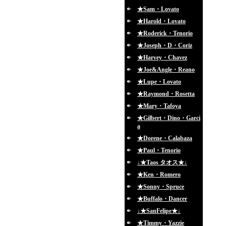
★Sam・Lovato
★Harold・Lovato
★Roderick・Tenorio
★Joseph・D・Coriz
★Harvey・Chavez
★Joe&Angle・Reano
★Lupe・Lovato
★Raymond・Rosetta
★Mary・Tafoya
★Gilbert・Dino・Garci
a
★Dorene・Calabaza
★Paul・Tenorio
↓★Taos タオス★↓
★Ken・Romero
★Sonny・Spruce
★Buffalo・Dancer
↓★SanFelipe★↓
★Timmy・Yazzie