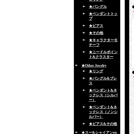
★バングル
★ペンダントトッ
プ
★ピアス
★その他
★キャラクターモ
チーフ
★ニードルポイン
ト&クラスター
★Other Jewelry
★リング
★バングル&ブレ
ス
★ペンダント&ネ
ックレス（シルバ
ー）
★ペンダント&ネ
ックレス（ノンシ
ルバー）
★ピアス&その他
★スー&シャイアンetc