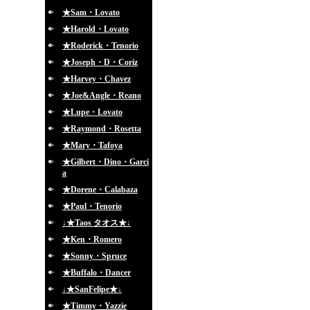
★Sam・Lovato
★Harold・Lovato
★Roderick・Tenorio
★Joseph・D・Coriz
★Harvey・Chavez
★Joe&Angle・Reano
★Lupe・Lovato
★Raymond・Rosetta
★Mary・Tafoya
★Gilbert・Dino・Garci
a
★Dorene・Calabaza
★Paul・Tenorio
↓★Taos タオス★↓
★Ken・Romero
★Sonny・Spruce
★Buffalo・Dancer
↓★SanFelipe★↓
★Timmy・Yazzie