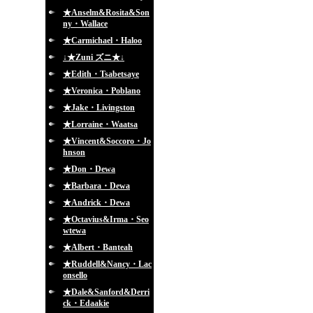
★Anselm&Rosita&Son
ny・Wallace
★Carmichael・Haloo
↓★Zuni ズニ★↓
★Edith・Tsabetsaye
★Veronica・Poblano
★Jake・Livingston
★Lorraine・Waatsa
★Vincent&Soccoro・Jo
hnson
★Don・Dewa
★Barbara・Dewa
★Andrick・Dewa
★Octavius&Irma・Seo
wtewa
★Albert・Banteah
★Ruddell&Nancy・Lac
onsello
★Dale&Sanford&Derri
ck・Edaakie