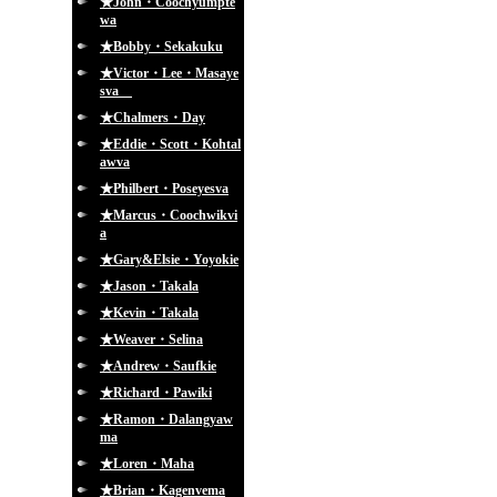
★John・Coochyumpte
wa
★Bobby・Sekakuku
★Victor・Lee・Masaye
sva
★Chalmers・Day
★Eddie・Scott・Kohtal
awva
★Philbert・Poseyesva
★Marcus・Coochwikvi
a
★Gary&Elsie・Yoyokie
★Jason・Takala
★Kevin・Takala
★Weaver・Selina
★Andrew・Saufkie
★Richard・Pawiki
★Ramon・Dalangyaw
ma
★Loren・Maha
★Brian・Kagenvema