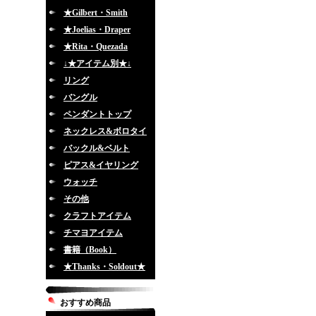
★Gilbert・Smith
★Joelias・Draper
★Rita・Quezada
↓★アイテム別★↓
リング
バングル
ペンダントトップ
ネックレス&ボロタイ
バックル&ベルト
ピアス&イヤリング
ウォッチ
その他
クラフトアイテム
チマヨアイテム
書籍（Book）
★Thanks・Soldout★
おすすめ商品