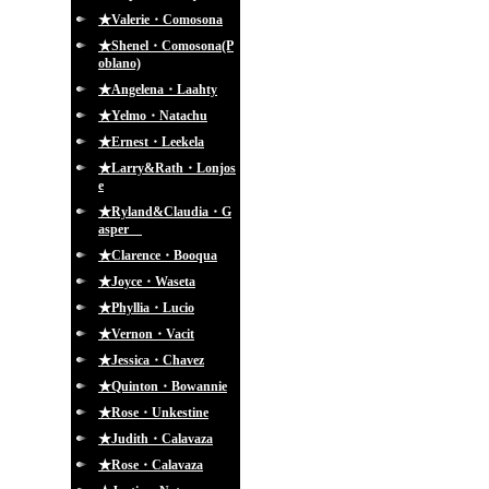
★Valerie・Comosona
★Shenel・Comosona(P
oblano)
★Angelena・Laahty
★Yelmo・Natachu
★Ernest・Leekela
★Larry&Rath・Lonjos
e
★Ryland&Claudia・G
asper
★Clarence・Booqua
★Joyce・Waseta
★Phyllia・Lucio
★Vernon・Vacit
★Jessica・Chavez
★Quinton・Bowannie
★Rose・Unkestine
★Judith・Calavaza
★Rose・Calavaza