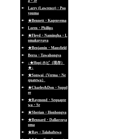
a・Jr
Larry (Lawrence)・Poo
youma
★Bennett・Kagenvema
Loren・Phillips
★Floyd・Namingha・L
omakuyvaya
★Benjamin・Mansfield
Berra・Tawahongva
↓★Hopi ホピ（現存）
★↓
★Sonwai（Verma・Ne
quatewa）
★Charles&Don・Suppl
ee
★Raymond・Sequapte
wa・Sr
★Sherian・Honhongva
★Bennard・Dallasvuya
oma
★Roy・Talahaftewa