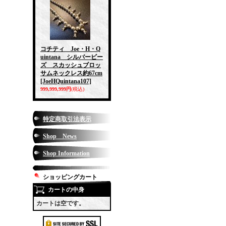
コチティ Joe・H・Q
uintana シルバービー
ズ スカッシュブロッ
サムネックレス約67cm
[JoeHQuintana107]
999,999,999円
(税込)
特定商取引法表示
Shop News
Shop Information
ショッピングカート
カートの中身
カートは空です。