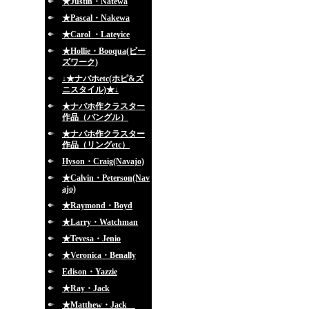
★Justin・Natewa
★Pascal・Nakewa
★Carol ・Lateyice
★Hollie・Booqua(ビー
ズワーク)
↓★ナバホetc(ホピ&ズ
ニスタイル)★↓
★ナバホ作クラスター
作品（バングル）
★ナバホ作クラスター
作品（リングetc）
Hyson・Craig(Navajo)
★Calvin・Peterson(Nav
ajo)
★Raymond・Boyd
★Larry・Watchman
★Tevesa・Jenio
★Veronica・Benally
Edison・Yazzie
★Ray・Jack
★Matthew・Jack