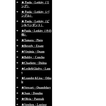
★ Paula・Leekity（リ
ング）
★ Paula・Leekity（バ
ングル）
★ Paula・Leekity（ピ
ン&ペンダント）
★Paula・Leekity（その
他）
★Tamara・Pinto
★Beverly・Etsate
★Virginia・Quam
★Bobby・Concho
★Charlotte・Dishta
★Leslie&Gladys・Lam
y
★Leander＆Lisa・Otho
le
★Stewart・Quandelacy
★Joan・Douglas
★Olivia・Panteah
★Stephen・Lonjose