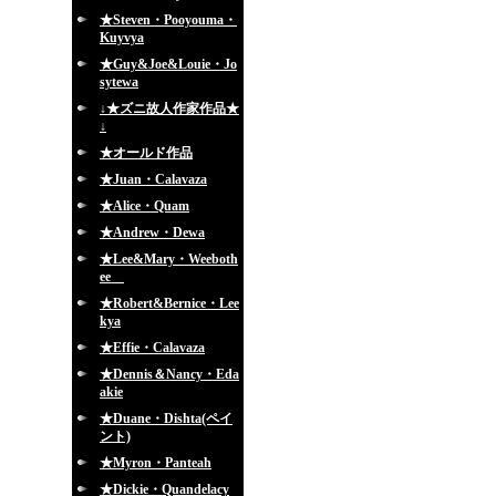
★Steven・Pooyouma・
Kuyvya
★Guy&Joe&Louie・Jo
sytewa
↓★ズニ故人作家作品★
↓
★オールド作品
★Juan・Calavaza
★Alice・Quam
★Andrew・Dewa
★Lee&Mary・Weeboth
ee
★Robert&Bernice・Lee
kya
★Effie・Calavaza
★Dennis＆Nancy・Eda
akie
★Duane・Dishta(ペイ
ント)
★Myron・Panteah
★Dickie・Quandelacy