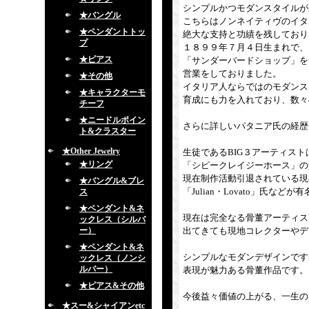
シンプルかつモダンスタイルが
★バングル
こちらはノンネイティヴのイタ
★ペンダントトッ
絶大な支持と功績を残しており
プ
１８９９年７月４日生まれで、
★ピアス
「サンダーバードショップ」を
営業をしておりました。
★その他
イタリア人ならではのモダンス
★キャラクターモ
育成にも力を入れており、数々
チーフ
★ニードルポイン
さらに詳しいパタニア氏の経歴
ト&クラスター
★Other Jewelry
生徒であるBIG３アーティストは
★リング
「シピークレイジーホース」の父で
現在制作活動引退されている現
★バングル&ブレ
「Julian・Lovato」氏などが
ス
★ペンダント&ネ
現在は完全なる骨董アーティス
ックレス（シルバ
ー）
出てきても現地コレクターやデ
★ペンダント&ネ
シンプルなモダンデザインです
ックレス（ノンシ
ルバー）
表現が魅力ある骨董作品です。
★ピアス&その他
今後益々価値の上がる、一生の
★スー&シャイアンetc