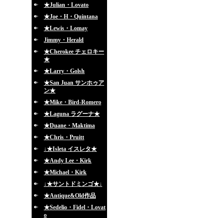
★Julian・Lovato
★Joe・H・Quintana
★Lewis・Lomay
Jimmy・Herald
★Cherokee チェロキー
★
★Larry・Golsh
★San Juan サンホゥア
ン★
★Mike・Bird-Romero
★Laguna ラグーナ★
★Duane・Maktima
★Chris・Pruitt
↓★Isleta イスレタ★
★Andy Lee・Kirk
★Michael・Kirk
↓★サントドミンゴ★↓
★Antique&Old作品
★Sedelio・Fidel・Lovat
o