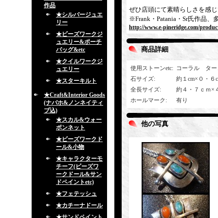
作品
ぜひ店頭にて素晴らしさを感じ
★シルバージュエ
※Frank・Patania・S
リー
http://www.e-pineridge.com/produc
★ビーズワークジ
ュエリー&ポーチ
商品詳細
バッグ&etc
★クイルワークジ
使用ストーンetc
:
コーラル ター
ュエリー
石サイズ
:
約１cm×０・６
★スターキルト
全長サイズ
:
約４・７ｃｍ×
★Craft&Interior Goods
ホールマーク
:
有り
(ナバホ&ノンネイティ
ブ込)
★スカル&ウォー
他の写真
ボンネット
★ビーズワークド
ール&小物
★キャラクターモ
チーフ(ビーズワ
ークドール&サン
ドペイントetc)
★フェテッシュ
★カチーナドール
★サンドペイント