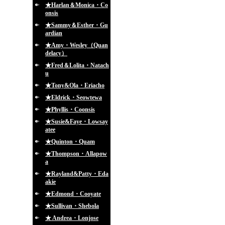
★Harlan＆Monica・Co
onsis
★Sammy＆Esther・Gu
ardian
★Amy・Wesley（Quan
delacy）
★Fred＆Lolita・Natach
u
★Tony&Ola・Eriacho
★Eldrick・Seowtewa
★Phyllis・Coonsis
★Susie&Faye・Lowsay
atee
★Quinton・Quam
★Thompson・Allapow
a
★Rayland&Patty・Eda
akie
★Edmond・Cooyate
★Sullivan・Shebola
★ Andrea・Lonjose