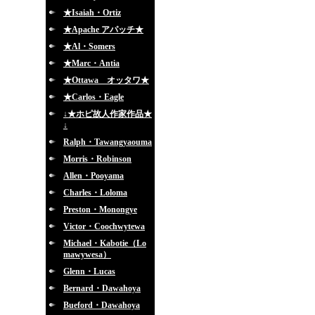
★Isaiah・Ortiz
★Apache アパッチ★
★Al・Somers
★Marc・Antia
★Ottawa オッタワ★
★Carlos・Eagle
↓★ホピ故人作家作品★
↓
Ralph・Tawangyaouma
Morris・Robinson
Allen・Pooyama
Charles・Loloma
Preston・Monongye
Victor・Coochwytewa
Michael・Kabotie（Lo
mawywesa）
Glenn・Lucas
Bernard・Dawahoya
Bueford・Dawahoya