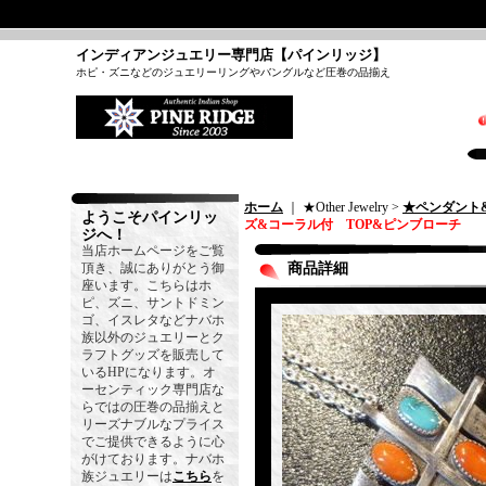
インディアンジュエリー専門店【パインリッジ】
ホピ・ズニなどのジュエリーリングやバングルなど圧巻の品揃え
ホーム
｜ ★Other Jewelry >
★ペンダント
ようこそパインリッ
ズ&コーラル付 TOP&ピンブローチ
ジへ！
当店ホームページをご覧
頂き、誠にありがとう御
商品詳細
座います。こちらはホ
ピ、ズニ、サントドミン
ゴ、イスレタなどナバホ
族以外のジュエリーとク
ラフトグッズを販売して
いるHPになります。オ
ーセンティック専門店な
らではの圧巻の品揃えと
リーズナブルなプライス
でご提供できるように心
がけております。ナバホ
族ジュエリーは
こちら
を