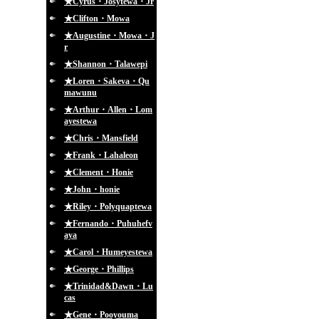
★Cyrus・Josytewa・Jr
★Clifton・Mowa
★Augustine・Mowa・J
r
★Shannon・Talawepi
★Loren・Sakeva・Qu
mawunu
★Arthur・Allen・Lom
ayestewa
★Chris・Mansfield
★Frank・Lahaleon
★Clement・Honie
★John・honie
★Riley・Polyquaptewa
★Fernando・Puhuhefv
aya
★Carol・Humeyestewa
★George・Phillips
★Trinidad&Dawn・Lu
cas
★Gene・Pooyouma