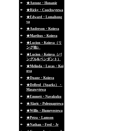
★Antone・Honanie
★Ricky・Coochwytewa
★Edward・Lomahong
va
★Anderson・Koinva
★Marthus・Koinva
★Lucion・Koinva（リ
ング他）
★Lucion・Koinva（バ
ングル&ペンダント）
★Melinda・Lucas・Koi
nva
★Duane・Koinva
★Delfred（Sparks）・
Masawytewa
★Emmett・Navakuku
★Alaric・Polequaptewa
★Willis・Humeyestewa
★Petra・Lamson
★Nathan・Fred・Jr