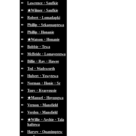
Lawrence・Saufkie
★Wilmer・Saufkie
Robert・Lomadapki
Phillip・Sekaquaptewa
Phillip・Honanie
★Watson・Honanie
Bobbie・Tewa
McBride・Lomayestewa
Billie・Ray・Hawee
Ted・Wadsworth
Hubert・Yowytewa
Norman・Honie・Sr
Tony・Kyasyousie
★Manuel・Hoyungwa
Vernon・Mansfield
Verden・Mansfield
★Willie・Archie・Tala
haftewa
Harvey・Quanimptew