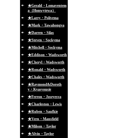
★Gerald・Lomaventem
a（Honwytewa）
★Larry・Polivema
★Mark・Tawahongva
★Darren・Silas
★Steven・Sockyma
★Mitchell・Sockyma
★Eddison・Wadsworth
★Cheryl・Wadsworth
★Ronald・Wadsworth
★Chales・Wadsworth
★Raymond&Doroth
y・Kyasyousie
★Ferron・Joseyesva
★Charleston・Lewis
★Ruben・Saufkie
★Vern・Mansfield
★Milson・Taylor
★Alvin・Taylor