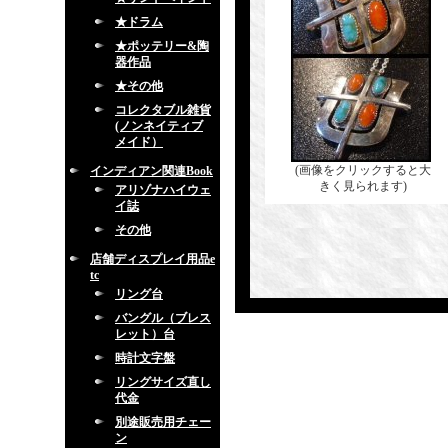
★ドラム
★ポッテリー&陶
器作品
★その他
コレクタブル雑貨
(ノンネイティブ
メイド）
(画像をクリックすると大
インディアン関連Book
きく見られます)
アリゾナハイウェ
イ誌
その他
店舗ディスプレイ用品e
tc
リング台
バングル（ブレス
レット）台
時計文字盤
リングサイズ直し
代金
別途販売用チェー
ン