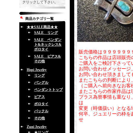
クリックして下さい。
商品カテゴリ一覧
★★SALE商品★★
SALE リング
SALE ペンダン
ト&ネックレス&
ボロタイ
販売価格は９９９９９９
SALE ピアス&
こちらの作品は店頭販売
その他
ご購入をご検討下さって
お問い合わせメッセージ
Hopi Jewelry
お問い合わせ頂きまして
リング
またこちらの判断により
バングル
（ご購入へ前向きなお客
ペンダントトップ
またこちらの作家作品は
プラス為替事情も重なり
ピアス
は
ボロタイ
変更（時価扱い）となる
バックル
何卒、ジュエリーの枠を
その他
せ
Zuni Jewelry
★リング