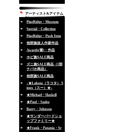
アーティスト&アイテム
別
PineRidge・Museum
Special・Collection
PineRidge・Push Item
他部族故人作家作品
Awards(賞)・作品
ホピ族SALE商品
ズニ族SALE商品（1部
ナバホ商品）
他部族SALE商品
↓★Lakota（ラコタ） S
ioux（スー）★↓
★Michael・Haskell
★Paul・Szabo
Barry・Johnson
★サンダーバードショ
ップファミリー★
★Frank・Patania・Sr