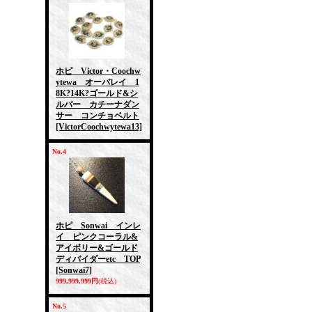
ホピ Victor・Coochw
ytewa オーバレイ 1
8K?14K?ゴールド&シ
ルバー カチーナダン
サー コンチョベルト
[VictorCoochwytewa13]
No.4
ホピ Sonwai インレ
イ ピンクコーラル&
アイボリー&ゴールド
ディバイダーetc TOP
[Sonwai7]
999,999,999円
(税込)
No.5