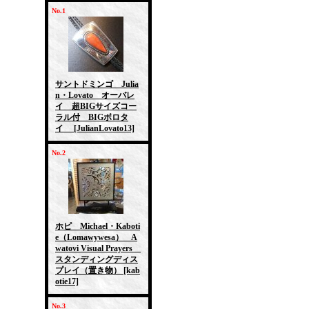
No.1
サントドミンゴ Julia
n・Lovato オーバレ
イ 超BIGサイズコー
ラル付 BIGボロタ
イ
[JulianLovato13]
No.2
ホピ Michael・Kaboti
e（Lomawywesa） A
watovi Visual Prayers
スタンディングディス
プレイ（置き物）
[kab
otie17]
No.3